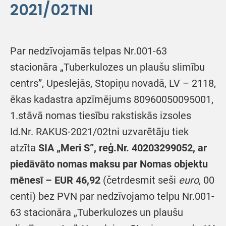
2021/02TNI
Par nedzīvojamās telpas Nr.001-63
stacionāra „Tuberkulozes un plaušu slimību
centrs”, Upeslejās, Stopiņu novadā, LV – 2118,
ēkas kadastra apzīmējums 80960050095001,
1.stāvā nomas tiesību rakstiskās izsoles
Id.Nr. RAKUS-2021/02tni uzvarētāju tiek
atzīta
SIA
„Meri S”, reģ.Nr.
40203299052, ar
piedāvāto nomas maksu par Nomas objektu
mēnesī –
EUR
46,92
(četrdesmit seši
euro
, 00
centi) bez PVN par nedzīvojamo telpu Nr.001-
63 stacionāra „Tuberkulozes un plaušu