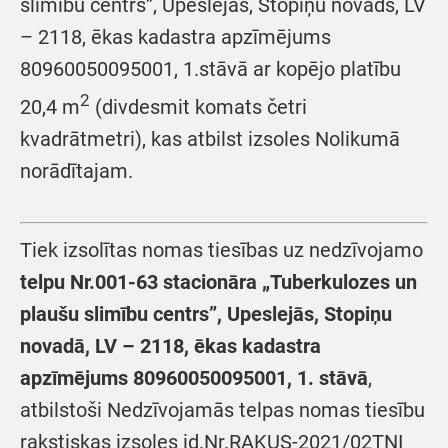
slimību centrs”, Upeslejas, Stopiņu novads, LV
– 2118, ēkas kadastra apzīmējums
80960050095001, 1.stāvā ar kopējo platību
2
20,4 m
(divdesmit komats četri
kvadrātmetri), kas atbilst izsoles Nolikumā
norādītajam.
Tiek izsolītas nomas tiesības uz nedzīvojamo
telpu
Nr.001-63
stacionāra „Tuberkulozes un
plaušu slimību centrs”, Upeslejās, Stopiņu
novadā
, LV – 2118, ēkas kadastra
apzīmējums 80960050095001, 1. stāvā
,
atbilstoši Nedzīvojamās telpas nomas tiesību
rakstiskas izsoles id.Nr.RAKUS-2021/02TNI