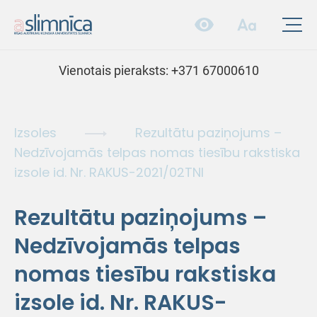
Vienotais pieraksts:
+371 67000610
Izsoles
Rezultātu paziņojums –
Nedzīvojamās telpas nomas tiesību rakstiska
izsole id. Nr. RAKUS-2021/02TNI
Rezultātu paziņojums –
Nedzīvojamās telpas
nomas tiesību rakstiska
izsole id. Nr. RAKUS-