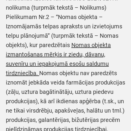
nolikuma (turpmāk tekstā – Nolikums)
Pielikumam Nr.2 – “Nomas objekta –
Iznomājamās telpas apraksts un izvietojums
telpu plānojumā” (turpmāk tekstā – Nomas
objekts), kur paredzētais
Nomas objekta
izmantošanas mērķis ir ziedu, dāvanu,
suvenīru un iepakojumā esošu saldumu
tirdzniecība.
Nomas objektu nav paredzēts
iznomāt jebkāda veida farmācijas produkcijas
(zāļu, uztura bagātinātāju, uztura piedevu
produkcijas), kā arī ikdienas apģērba (t.sk., un
ne tikai virsdrēbju, apakšveļas, halātu un tml.)
produkcijas, galantērijas, bižutērijas precēm
pielīdzināmas produkcijas tirdzniecībai.