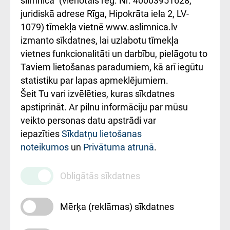
slimnīca" (vienotais reģ. Nr. 40003951628,
kārtība
Україною
juridiskā adrese Rīga, Hipokrāta iela 2, LV-
1079) tīmekļa vietnē www.aslimnica.lv
Kā pie mums nokļūt
izmanto sīkdatnes, lai uzlabotu tīmekļa
vietnes funkcionalitāti un darbību, pielāgotu to
Rēķinu apmaksas
Taviem lietošanas paradumiem, kā arī iegūtu
ceļvedis
statistiku par lapas apmeklējumiem.
Šeit Tu vari izvēlēties, kuras sīkdatnes
Rekvizīti un
apstiprināt. Ar pilnu informāciju par mūsu
ārstniecības
veikto personas datu apstrādi var
iestādes kods
iepazīties
Sīkdatņu lietošanas
noteikumos
un
Privātuma atrunā
.
010000234
Maksas
Obligātās sīkdatnes
pakalpojumu
cenrādis
Mērķa (reklāmas) sīkdatnes