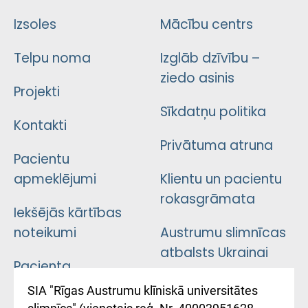
Izsoles
Mācību centrs
Telpu noma
Izglāb dzīvību –
ziedo asinis
Projekti
Sīkdatņu politika
Kontakti
Privātuma atruna
Pacientu
apmeklējumi
Klientu un pacientu
rokasgrāmata
Iekšējās kārtības
noteikumi
Austrumu slimnīcas
atbalsts Ukrainai
Pacienta
atsauksmju/sūdzību
Підтримка Східної
SIA "Rīgas Austrumu klīniskā universitātes
iesniegšanas
лікарні та співпраця з