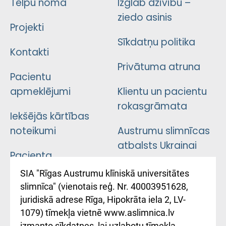
Telpu noma
Izglāb dzīvību –
ziedo asinis
Projekti
Sīkdatņu politika
Kontakti
Privātuma atruna
Pacientu
apmeklējumi
Klientu un pacientu
rokasgrāmata
Iekšējās kārtības
noteikumi
Austrumu slimnīcas
atbalsts Ukrainai
Pacienta
atsauksmju/sūdzību
Підтримка Східної
SIA "Rīgas Austrumu klīniskā universitātes
iesniegšanas
лікарні та співпраця з
slimnīca" (vienotais reģ. Nr. 40003951628,
kārtība
Україною
juridiskā adrese Rīga, Hipokrāta iela 2, LV-
1079) tīmekļa vietnē www.aslimnica.lv
Kā pie mums nokļūt
izmanto sīkdatnes, lai uzlabotu tīmekļa