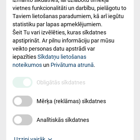
vietnes funkcionalitāti un darbību, pielāgotu to
Rēķinu apmaksas
Taviem lietošanas paradumiem, kā arī iegūtu
ceļvedis
statistiku par lapas apmeklējumiem.
Šeit Tu vari izvēlēties, kuras sīkdatnes
Rekvizīti un
apstiprināt. Ar pilnu informāciju par mūsu
ārstniecības
veikto personas datu apstrādi var
iestādes kods
iepazīties
Sīkdatņu lietošanas
noteikumos
un
Privātuma atrunā
.
010000234
Maksas
Obligātās sīkdatnes
pakalpojumu
cenrādis
Mērķa (reklāmas) sīkdatnes
Analītiskās sīkdatnes
Uz sākumu
Uzzini vairāk