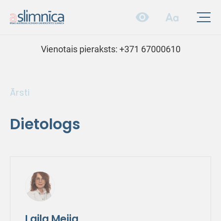
Vienotais pieraksts:
+371 67000610
Ārsti
Dietologs
Laila Meija