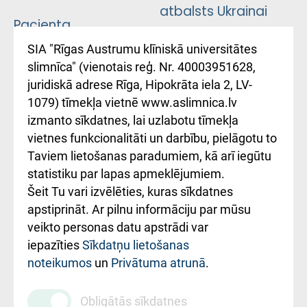
atbalsts Ukrainai
Pacienta
atsauksmju/sūdzību
Підтримка Східної
SIA "Rīgas Austrumu klīniskā universitātes
iesniegšanas
лікарні та співпраця з
slimnīca" (vienotais reģ. Nr. 40003951628,
kārtība
Україною
juridiskā adrese Rīga, Hipokrāta iela 2, LV-
1079) tīmekļa vietnē www.aslimnica.lv
Kā pie mums nokļūt
izmanto sīkdatnes, lai uzlabotu tīmekļa
vietnes funkcionalitāti un darbību, pielāgotu to
Rēķinu apmaksas
Taviem lietošanas paradumiem, kā arī iegūtu
ceļvedis
statistiku par lapas apmeklējumiem.
Šeit Tu vari izvēlēties, kuras sīkdatnes
Rekvizīti un
apstiprināt. Ar pilnu informāciju par mūsu
ārstniecības
veikto personas datu apstrādi var
iestādes kods
iepazīties
Sīkdatņu lietošanas
noteikumos
un
Privātuma atrunā
.
010000234
Maksas
Obligātās sīkdatnes