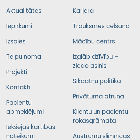
Aktualitātes
Karjera
Iepirkumi
Trauksmes celšana
Izsoles
Mācību centrs
Telpu noma
Izglāb dzīvību –
ziedo asinis
Projekti
Sīkdatņu politika
Kontakti
Privātuma atruna
Pacientu
apmeklējumi
Klientu un pacientu
rokasgrāmata
Iekšējās kārtības
noteikumi
Austrumu slimnīcas