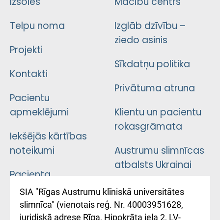
Izsoles
Mācību centrs
Telpu noma
Izglāb dzīvību –
ziedo asinis
Projekti
Sīkdatņu politika
Kontakti
Privātuma atruna
Pacientu
apmeklējumi
Klientu un pacientu
rokasgrāmata
Iekšējās kārtības
noteikumi
Austrumu slimnīcas
atbalsts Ukrainai
Pacienta
atsauksmju/sūdzību
Підтримка Східної
SIA "Rīgas Austrumu klīniskā universitātes
iesniegšanas
лікарні та співпраця з
slimnīca" (vienotais reģ. Nr. 40003951628,
kārtība
Україною
juridiskā adrese Rīga, Hipokrāta iela 2, LV-