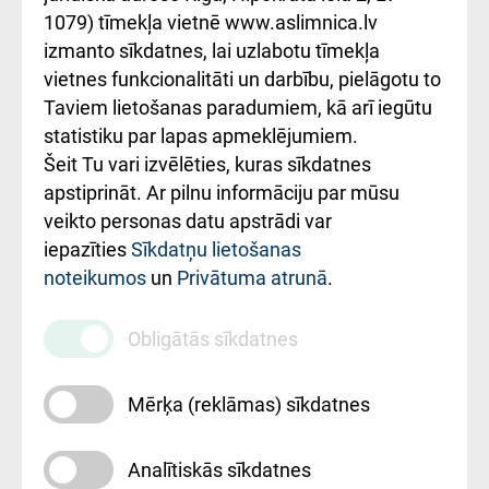
1079) tīmekļa vietnē www.aslimnica.lv
Kā pie mums nokļūt
izmanto sīkdatnes, lai uzlabotu tīmekļa
vietnes funkcionalitāti un darbību, pielāgotu to
Rēķinu apmaksas
Taviem lietošanas paradumiem, kā arī iegūtu
ceļvedis
statistiku par lapas apmeklējumiem.
Šeit Tu vari izvēlēties, kuras sīkdatnes
Rekvizīti un
apstiprināt. Ar pilnu informāciju par mūsu
ārstniecības
veikto personas datu apstrādi var
iestādes kods
iepazīties
Sīkdatņu lietošanas
noteikumos
un
Privātuma atrunā
.
010000234
Maksas
Obligātās sīkdatnes
pakalpojumu
cenrādis
Mērķa (reklāmas) sīkdatnes
Analītiskās sīkdatnes