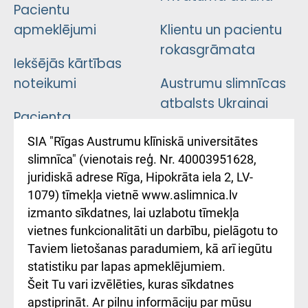
Pacientu
apmeklējumi
Klientu un pacientu
rokasgrāmata
Iekšējās kārtības
noteikumi
Austrumu slimnīcas
atbalsts Ukrainai
Pacienta
atsauksmju/sūdzību
Підтримка Східної
SIA "Rīgas Austrumu klīniskā universitātes
iesniegšanas
лікарні та співпраця з
slimnīca" (vienotais reģ. Nr. 40003951628,
kārtība
Україною
juridiskā adrese Rīga, Hipokrāta iela 2, LV-
1079) tīmekļa vietnē www.aslimnica.lv
Kā pie mums nokļūt
izmanto sīkdatnes, lai uzlabotu tīmekļa
vietnes funkcionalitāti un darbību, pielāgotu to
Rēķinu apmaksas
Taviem lietošanas paradumiem, kā arī iegūtu
ceļvedis
statistiku par lapas apmeklējumiem.
Šeit Tu vari izvēlēties, kuras sīkdatnes
Rekvizīti un
apstiprināt. Ar pilnu informāciju par mūsu