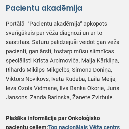
Pacientu akadēmija
Portālā “Pacientu akadēmija” apkopots
svarīgākais par vēža diagnozi un ar to
saistītais. Saturu palīdzējuši veidot gan vēža
pacienti, gan ārsti, tostarp mūsu slimnīcas
speciālisti Krista Arcimoviča, Maija Kārkliņa,
Rihards Mikilps-Mikgelbs, Simona Doniņa,
Viktors Novikovs, Iveta Kudaba, Laila Meija,
Ieva Ozola Vidmane, Ilva Banka Okorie, Juris
Jansons, Zanda Barinska, Žanete Zvirbule.
Plašāka informācija par Onkoloģisko
pacientu ceļiem:
Top nacionālais Vēža centrs