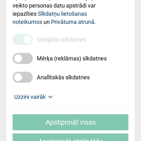
ārstniecības
veikto personas datu apstrādi var
iestādes kods
iepazīties
Sīkdatņu lietošanas
noteikumos
un
Privātuma atrunā
.
010000234
Maksas
Obligātās sīkdatnes
pakalpojumu
cenrādis
Mērķa (reklāmas) sīkdatnes
Analītiskās sīkdatnes
Uz sākumu
Uzzini vairāk
Rīgas Austrumu klīniskā universitātes
© SIA "Rīgas Austrumu klīniskā universitātes
slimnīca, turpmāk – Pārzinis, sīkdatņu
Apstiprināt visas
slimnīca"
izmantošanas politikas mērķis ir sniegt
fiziskajai personai/klientam – informāciju par