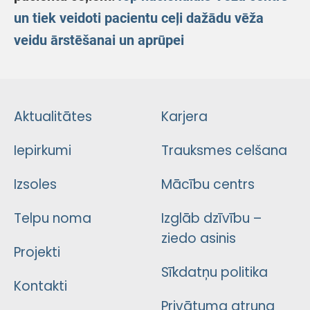
un tiek veidoti pacientu ceļi dažādu vēža
veidu ārstēšanai un aprūpei
Aktualitātes
Karjera
Iepirkumi
Trauksmes celšana
Izsoles
Mācību centrs
Telpu noma
Izglāb dzīvību –
ziedo asinis
Projekti
Sīkdatņu politika
Kontakti
Privātuma atruna