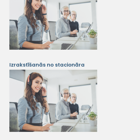
Izrakstīšanās no stacionāra