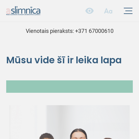
Vienotais pieraksts:
+371 67000610
Mūsu vide šī ir leika lapa