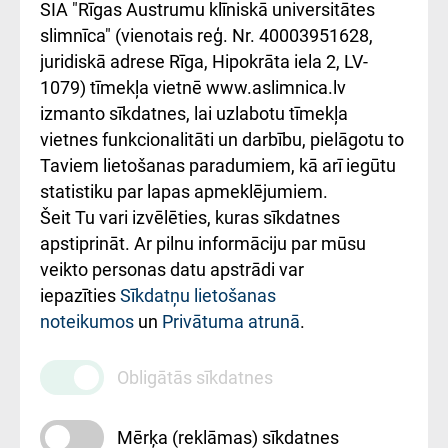
atsauksmju/sūdzību
Підтримка Східної
SIA "Rīgas Austrumu klīniskā universitātes
iesniegšanas
лікарні та співпраця з
slimnīca" (vienotais reģ. Nr. 40003951628,
kārtība
Україною
juridiskā adrese Rīga, Hipokrāta iela 2, LV-
1079) tīmekļa vietnē www.aslimnica.lv
Kā pie mums nokļūt
izmanto sīkdatnes, lai uzlabotu tīmekļa
vietnes funkcionalitāti un darbību, pielāgotu to
Rēķinu apmaksas
Taviem lietošanas paradumiem, kā arī iegūtu
ceļvedis
statistiku par lapas apmeklējumiem.
Šeit Tu vari izvēlēties, kuras sīkdatnes
Rekvizīti un
apstiprināt. Ar pilnu informāciju par mūsu
ārstniecības
veikto personas datu apstrādi var
iestādes kods
iepazīties
Sīkdatņu lietošanas
noteikumos
un
Privātuma atrunā
.
010000234
Maksas
Obligātās sīkdatnes
pakalpojumu
cenrādis
Mērķa (reklāmas) sīkdatnes