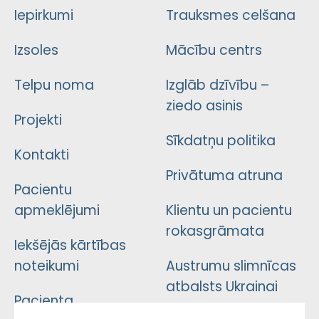
Iepirkumi
Trauksmes celšana
Izsoles
Mācību centrs
Telpu noma
Izglāb dzīvību –
ziedo asinis
Projekti
Sīkdatņu politika
Kontakti
Privātuma atruna
Pacientu
apmeklējumi
Klientu un pacientu
rokasgrāmata
Iekšējās kārtības
noteikumi
Austrumu slimnīcas
atbalsts Ukrainai
Pacienta