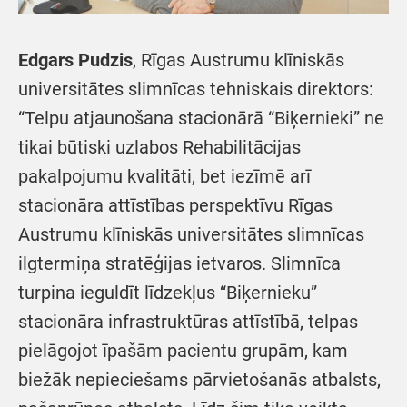
Edgars Pudzis
, Rīgas Austrumu klīniskās
universitātes slimnīcas tehniskais direktors:
“Telpu atjaunošana stacionārā “Biķernieki” ne
tikai būtiski uzlabos Rehabilitācijas
pakalpojumu kvalitāti, bet iezīmē arī
stacionāra attīstības perspektīvu Rīgas
Austrumu klīniskās universitātes slimnīcas
ilgtermiņa stratēģijas ietvaros. Slimnīca
turpina ieguldīt līdzekļus “Biķernieku”
stacionāra infrastruktūras attīstībā, telpas
pielāgojot īpašām pacientu grupām, kam
biežāk nepieciešams pārvietošanās atbalsts,