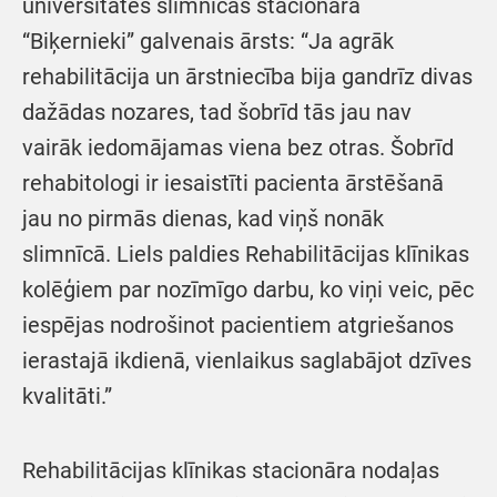
universitātes slimnīcas stacionāra
“Biķernieki” galvenais ārsts: “Ja agrāk
rehabilitācija un ārstniecība bija gandrīz divas
dažādas nozares, tad šobrīd tās jau nav
vairāk iedomājamas viena bez otras. Šobrīd
rehabitologi ir iesaistīti pacienta ārstēšanā
jau no pirmās dienas, kad viņš nonāk
slimnīcā. Liels paldies Rehabilitācijas klīnikas
kolēģiem par nozīmīgo darbu, ko viņi veic, pēc
iespējas nodrošinot pacientiem atgriešanos
ierastajā ikdienā, vienlaikus saglabājot dzīves
kvalitāti.”
Rehabilitācijas klīnikas stacionāra nodaļas