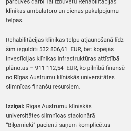
pārbūves darbi, lai izbūvētu Rehabilitācijas
klīnikas ambulatoro un dienas pakalpojumu
telpas.
Rehabilitācijas klīnikas telpu atjaunošanā līdz
šim ieguldīti 532 806,61 EUR, bet kopējās
investīcijas klīnikas infrastruktūras attīstībā
plānotas – 911 112,54 EUR, ko pilnībā finansē
no Rīgas Austrumu klīniskās universitātes
slimnīcas finanšu resursiem.
Izziņai:
Rīgas Austrumu klīniskās
universitātes slimnīcas stacionārā
“Biķernieki” pacienti saņem komplicētus