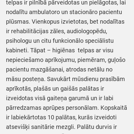
telpas ir pilnībā pārveidotas un pielāgotas, lai
nodalītu ambulatoro un stacionāro pacientu
plūsmas. Vienkopus izvietotas, bet nodalītas
ir rehabilitācijas zāles, audiologopēdu,
psihologu un citu funkcionālo speciālistu
kabineti. Tāpat – higiēnas telpas ar visu
nepieciešamo aprīkojumu, piemēram, guļošo
pacientu mazgāšanai, atrodas netālu no
māsu posteņa. Savukārt mūsdienu prasībām
aprīkotās, plašās un gaišās palātas ir
izveidotas visā gaiteņa garumā un ir labi
pārredzamas aprūpes personālam. Kopskaitā
ir labiekārtotas 10 palātas, kurās izveidoti
atsevišķi sanitārie mezgli. Palātu durvis ir