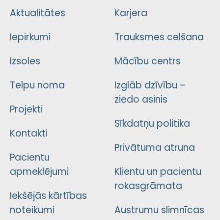
Aktualitātes
Karjera
Iepirkumi
Trauksmes celšana
Izsoles
Mācību centrs
Telpu noma
Izglāb dzīvību –
ziedo asinis
Projekti
Sīkdatņu politika
Kontakti
Privātuma atruna
Pacientu
apmeklējumi
Klientu un pacientu
rokasgrāmata
Iekšējās kārtības
noteikumi
Austrumu slimnīcas