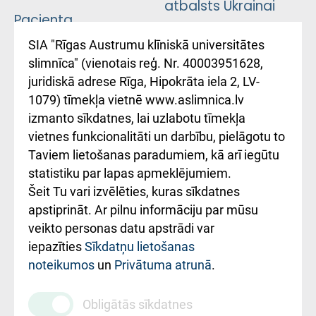
atbalsts Ukrainai
Pacienta
atsauksmju/sūdzību
Підтримка Східної
SIA "Rīgas Austrumu klīniskā universitātes
iesniegšanas
лікарні та співпраця з
slimnīca" (vienotais reģ. Nr. 40003951628,
kārtība
Україною
juridiskā adrese Rīga, Hipokrāta iela 2, LV-
1079) tīmekļa vietnē www.aslimnica.lv
Kā pie mums nokļūt
izmanto sīkdatnes, lai uzlabotu tīmekļa
vietnes funkcionalitāti un darbību, pielāgotu to
Rēķinu apmaksas
Taviem lietošanas paradumiem, kā arī iegūtu
ceļvedis
statistiku par lapas apmeklējumiem.
Šeit Tu vari izvēlēties, kuras sīkdatnes
Rekvizīti un
apstiprināt. Ar pilnu informāciju par mūsu
ārstniecības
veikto personas datu apstrādi var
iestādes kods
iepazīties
Sīkdatņu lietošanas
noteikumos
un
Privātuma atrunā
.
010000234
Maksas
Obligātās sīkdatnes