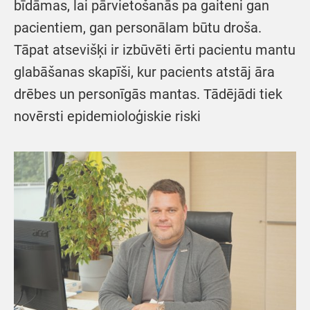
bīdāmas, lai pārvietošanās pa gaiteni gan
pacientiem, gan personālam būtu droša.
Tāpat atsevišķi ir izbūvēti ērti pacientu mantu
glabāšanas skapīši, kur pacients atstāj āra
drēbes un personīgās mantas. Tādējādi tiek
novērsti epidemioloģiskie riski