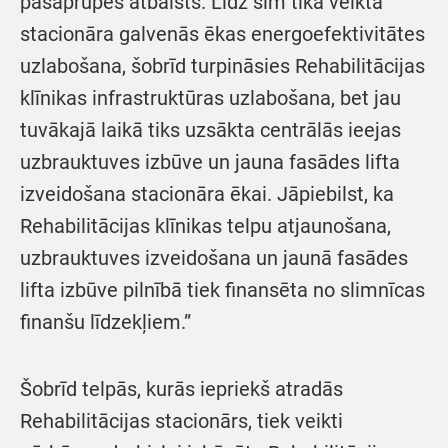
pašaprūpes atbalsts. Līdz šim tika veikta
stacionāra galvenās ēkas energoefektivitātes
uzlabošana, šobrīd turpināsies Rehabilitācijas
klīnikas infrastruktūras uzlabošana, bet jau
tuvākajā laikā tiks uzsākta centrālās ieejas
uzbrauktuves izbūve un jauna fasādes lifta
izveidošana stacionāra ēkai. Jāpiebilst, ka
Rehabilitācijas klīnikas telpu atjaunošana,
uzbrauktuves izveidošana un jaunā fasādes
lifta izbūve pilnībā tiek finansēta no slimnīcas
finanšu līdzekļiem.”
Šobrīd telpās, kurās iepriekš atradās
Rehabilitācijas stacionārs, tiek veikti