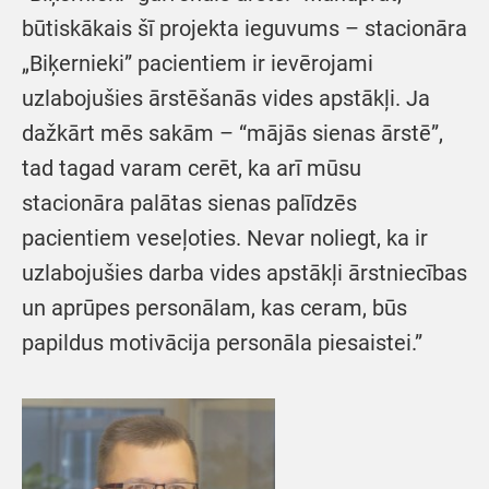
būtiskākais šī projekta ieguvums – stacionāra
„Biķernieki” pacientiem ir ievērojami
uzlabojušies ārstēšanās vides apstākļi. Ja
dažkārt mēs sakām – “mājās sienas ārstē”,
tad tagad varam cerēt, ka arī mūsu
stacionāra palātas sienas palīdzēs
pacientiem veseļoties. Nevar noliegt, ka ir
uzlabojušies darba vides apstākļi ārstniecības
un aprūpes personālam, kas ceram, būs
papildus motivācija personāla piesaistei.”