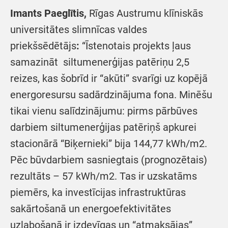
Imants Paeglītis,
Rīgas Austrumu klīniskās
universitātes slimnīcas valdes
priekšsēdētājs
:
“Īstenotais projekts ļaus
samazināt siltumenerģijas patēriņu 2,5
reizes, kas šobrīd ir “akūti” svarīgi uz kopējā
energoresursu sadārdzinājuma fona. Minēšu
tikai vienu salīdzinājumu: pirms pārbūves
darbiem siltumenerģijas patēriņš apkurei
stacionārā “Biķernieki” bija 144,77 kWh/m2.
Pēc būvdarbiem sasniegtais (prognozētais)
rezultāts – 57 kWh/m2. Tas ir uzskatāms
piemērs, ka investīcijas infrastruktūras
sakārtošanā un energoefektivitātes
uzlabošanā ir izdevīgas un “atmaksājas”