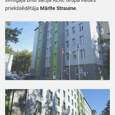
priekšsēdētāja
Mārīte Straume
.