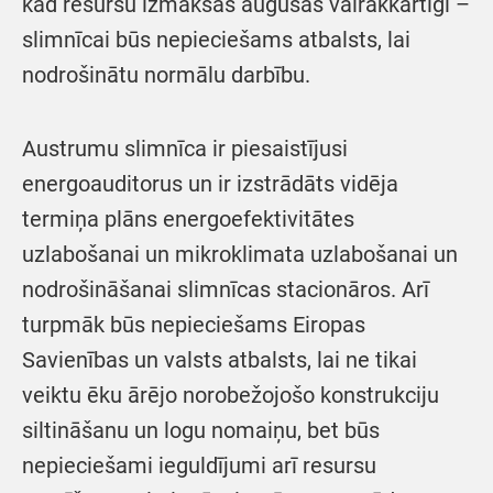
kad resursu izmaksas augušas vairākkārtīgi –
slimnīcai būs nepieciešams atbalsts, lai
nodrošinātu normālu darbību.
Austrumu slimnīca ir piesaistījusi
energoauditorus un ir izstrādāts vidēja
termiņa plāns energoefektivitātes
uzlabošanai un mikroklimata uzlabošanai un
nodrošināšanai slimnīcas stacionāros. Arī
turpmāk būs nepieciešams Eiropas
Savienības un valsts atbalsts, lai ne tikai
veiktu ēku ārējo norobežojošo konstrukciju
siltināšanu un logu nomaiņu, bet būs
nepieciešami ieguldījumi arī resursu