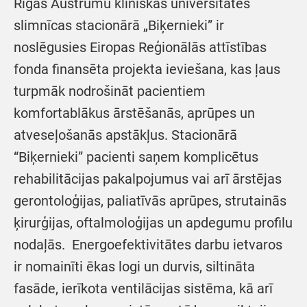
Rīgas Austrumu klīniskās universitātes
slimnīcas stacionārā „Biķernieki” ir
noslēgusies Eiropas Reģionālās attīstības
fonda finansēta projekta ieviešana, kas ļaus
turpmāk nodrošināt pacientiem
komfortablākus ārstēšanās, aprūpes un
atveseļošanās apstākļus. Stacionārā
“Biķernieki” pacienti saņem komplicētus
rehabilitācijas pakalpojumus vai arī ārstējas
gerontoloģijas, paliatīvās aprūpes, strutainās
ķirurģijas, oftalmoloģijas un apdegumu profilu
nodaļās. Energoefektivitātes darbu ietvaros
ir nomainīti ēkas logi un durvis, siltināta
fasāde, ierīkota ventilācijas sistēma, kā arī