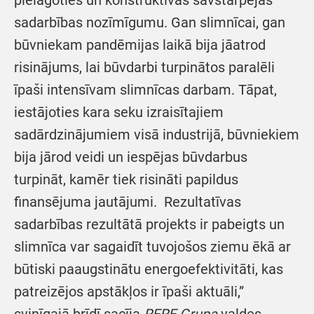
sadarbības nozīmīgumu. Gan slimnīcai, gan
būvniekam pandēmijas laikā bija jāatrod
risinājums, lai būvdarbi turpinātos paralēli
īpaši intensīvam slimnīcas darbam. Tāpat,
iestājoties kara seku izraisītajiem
sadārdzinājumiem visā industrijā, būvniekiem
bija jārod veidi un iespējas būvdarbus
turpināt, kamēr tiek risināti papildus
finansējuma jautājumi. Rezultatīvas
sadarbības rezultātā projekts ir pabeigts un
slimnīca var sagaidīt tuvojošos ziemu ēkā ar
būtiski paaugstinātu energoefektivitāti, kas
patreizējos apstākļos ir īpaši aktuāli,”
svinīgajā brīdī sacīja
RERE Grupa
valdes