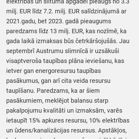
elektrības un siltuma apgādei pieaugs no 3.3
milj. EUR līdz 7.2. milj. EUR salīdzinājumā ar
2021.gadu, bet 2023. gadā pieaugums
paredzams līdz 13 milj. EUR, kas nozīmē, ka
gada laikā izmaksas būs četrkāršojušās. Jau
septembrī Austrumu slimnīcā ir uzsākuši
visaptveroša taupības plāna ieviešanu, kas
ietver gan energoresursu taupības
pasākumus, gan arī cita veida resursu
taupīšanu. Paredzams, ka ar šiem
pasākumiem, meklējot balansu starp
pakalpojumu kvalitāti un izmaksām, varēs
ietaupīt 15% apkures resursu, 10% elektrības
un ūdens/kanalizācijas resursus. Apstākļos,