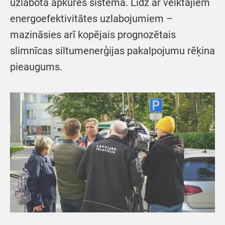
uzlabota apkures sistēma. Līdz ar veiktajiem
energoefektivitātes uzlabojumiem –
mazināsies arī kopējais prognozētais
slimnīcas siltumenerģijas pakalpojumu rēķina
pieaugums.