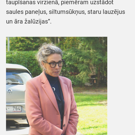
taupīšanas virzienā, piemēram uzstādot
saules paneļus, siltumsūkņus, staru lauzējus
un āra žalūzijas”.