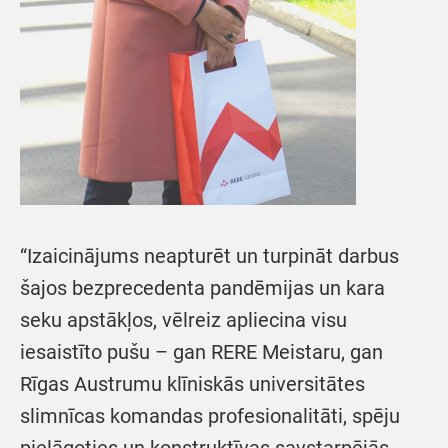
“Izaicinājums neapturēt un turpināt darbus
šajos bezprecedenta pandēmijas un kara
seku apstākļos, vēlreiz apliecina visu
iesaistīto pušu – gan RERE Meistaru, gan
Rīgas Austrumu klīniskās universitātes
slimnīcas komandas profesionalitāti, spēju
pielāgoties un konstruktīvas savstarpējās