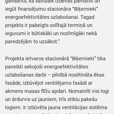
gandarīts, ka savulaik izdevās pamatot un
iegūt finansējumu stacionāra “Biķernieki”
energoefektivitātes uzlabošanai. Tagad
projekts ir pabeigts solītajā termiņā un
ieguvumi ir būtiskāki un nozīmīgāki nekā
paredzējām to uzsākot.”
Projekta ietvaros stacionārā “Biķernieki” tika
paveikti sekojoši energoefektivitātes
uzlabošanas darbi – pilnībā nosiltināta ēkas
fasāde, izbūvējot ventilējamo fasādi ar
akmens masas flīžu apdari. Nomainīti visi logi
un ārdurvis uz jauniem, trīs stiklu pakešu
logiem. Ir izbūvēta jauna ventilācijas sistēma