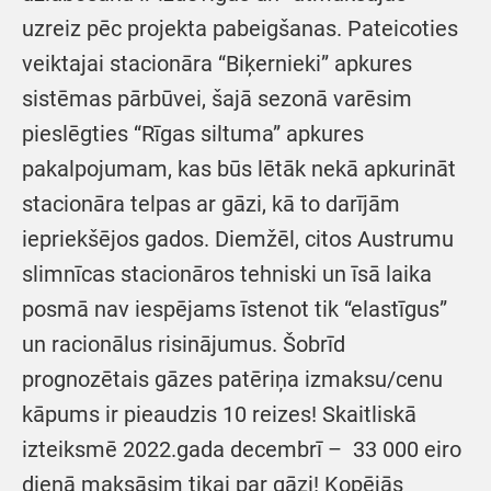
uzreiz pēc projekta pabeigšanas. Pateicoties
veiktajai stacionāra “Biķernieki” apkures
sistēmas pārbūvei, šajā sezonā varēsim
pieslēgties “Rīgas siltuma” apkures
pakalpojumam, kas būs lētāk nekā apkurināt
stacionāra telpas ar gāzi, kā to darījām
iepriekšējos gados. Diemžēl, citos Austrumu
slimnīcas stacionāros tehniski un īsā laika
posmā nav iespējams īstenot tik “elastīgus”
un racionālus risinājumus. Šobrīd
prognozētais gāzes patēriņa izmaksu/cenu
kāpums ir pieaudzis 10 reizes! Skaitliskā
izteiksmē 2022.gada decembrī – 33 000 eiro
dienā maksāsim tikai par gāzi! Kopējās