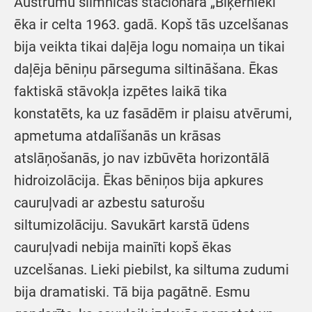
Austrumu slimnīcas stacionāra „Biķernieki”
ēka ir celta 1963. gadā. Kopš tās uzcelšanas
bija veikta tikai daļēja logu nomaiņa un tikai
daļēja bēniņu pārseguma siltināšana. Ēkas
faktiskā stāvokļa izpētes laikā tika
konstatēts, ka uz fasādēm ir plaisu atvērumi,
apmetuma atdalīšanās un krāsas
atslāņošanās, jo nav izbūvēta horizontālā
hidroizolācija. Ēkas bēniņos bija apkures
cauruļvadi ar azbestu saturošu
siltumizolāciju. Savukārt karstā ūdens
cauruļvadi nebija mainīti kopš ēkas
uzcelšanas. Lieki piebilst, ka siltuma zudumi
bija dramatiski. Tā bija pagātnē. Esmu