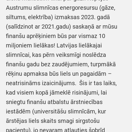
Austrumu slimnīcas energoresursu (gāze,
siltums, elektrība) izmaksas 2023. gadā
(salīdzinot ar 2021.gadu) saskaņā ar mūsu
finanšu aprēķiniem būs par vismaz 10
miljoniem lielākas! Latvijas lielākajai
slimnīcai, kas pērn veiksmīgi noslēdza
finanšu gadu bez zaudējumiem, turpmākā
rēķinu apmaksa būs liels un pagaidām –
neatrisināms izaicinājums. Šis ir tas laiks,
kad visiem kopā jāmeklē risinājumi, lai
sniegtu finanšu atbalstu ārstniecības
iestādēm (universitāšu slimnīcām, kur
ārstējas liels skaits smagi sirgstošu
pacientu), jo nevaram atļauties šobrīd