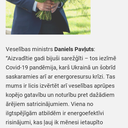
Veselības ministrs
Daniels Pavļuts
:
“Aizvadītie gadi bijuši sarežģīti – tos iezīmē
Covid-19 pandēmija, karš Ukrainā un šobrīd
saskaramies arī ar energoresursu krīzi. Tas
mums ir licis izvērtēt arī veselības aprūpes
kopējo gatavību un noturību pret dažādiem
ārējiem satricinājumiem. Viena no
ilgtspējīgām atbildēm ir energoefektīvi
risinājumi, kas ļauj ik mēnesi ietaupīto