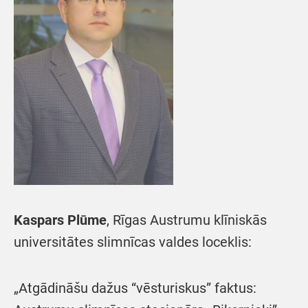
Kaspars Plūme
, Rīgas Austrumu klīniskās
universitātes slimnīcas valdes loceklis:
„Atgādināšu dažus “vēsturiskus” faktus: