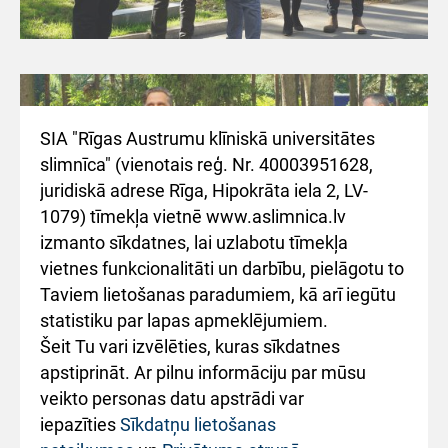
SIA "Rīgas Austrumu klīniskā universitātes
slimnīca" (vienotais reģ. Nr. 40003951628,
juridiskā adrese Rīga, Hipokrāta iela 2, LV-
1079) tīmekļa vietnē www.aslimnica.lv
izmanto sīkdatnes, lai uzlabotu tīmekļa
vietnes funkcionalitāti un darbību, pielāgotu to
Taviem lietošanas paradumiem, kā arī iegūtu
statistiku par lapas apmeklējumiem.
Šeit Tu vari izvēlēties, kuras sīkdatnes
Izziņai.
2019.gada 31.oktobrī starp Rīgas
apstiprināt. Ar pilnu informāciju par mūsu
veikto personas datu apstrādi var
Austrumu klīnisko universitātes slimnīcu un
iepazīties
Sīkdatņu lietošanas
Centrālo finanšu un līgumu aģentūru tika