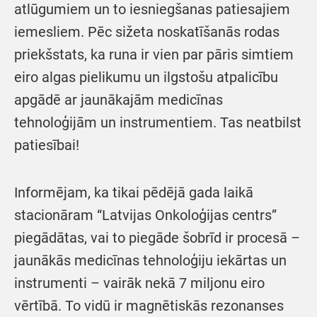
atlūgumiem un to iesniegšanas patiesajiem
iemesliem. Pēc sižeta noskatīšanās rodas
priekšstats, ka runa ir vien par pāris simtiem
eiro algas pielikumu un ilgstošu atpalicību
apgādē ar jaunākajām medicīnas
tehnoloģijām un instrumentiem. Tas neatbilst
patiesībai!
Informējam, ka tikai pēdējā gada laikā
stacionāram “Latvijas Onkoloģijas centrs”
piegādātas, vai to piegāde šobrīd ir procesā –
jaunākās medicīnas tehnoloģiju iekārtas un
instrumenti – vairāk nekā 7 miljonu eiro
vērtībā. To vidū ir magnētiskās rezonanses