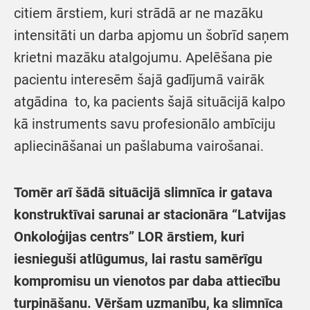
citiem ārstiem, kuri strādā ar ne mazāku
intensitāti un darba apjomu un šobrīd saņem
krietni mazāku atalgojumu. Apelēšana pie
pacientu interesēm šajā gadījumā vairāk
atgādina to, ka pacients šajā situācijā kalpo
kā instruments savu profesionālo ambīciju
apliecināšanai un pašlabuma vairošanai.
Tomēr arī šādā situācijā slimnīca ir gatava
konstruktīvai sarunai ar stacionāra “Latvijas
Onkoloģijas centrs” LOR ārstiem, kuri
iesnieguši atlūgumus, lai rastu samērīgu
kompromisu un vienotos par daba attiecību
turpināšanu. Vēršam uzmanību, ka slimnīca