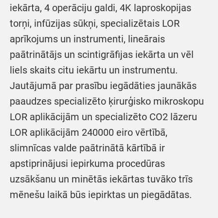
iekārta, 4 operāciju galdi, 4K laproskopijas
torņi, infūzijas sūkņi, specializētais LOR
aprīkojums un instrumenti, lineārais
paātrinātājs un scintigrāfijas iekārta un vēl
liels skaits citu iekārtu un instrumentu.
Jautājumā par prasību iegādāties jaunākās
paaudzes specializēto ķirurģisko mikroskopu
LOR aplikācijām un specializēto CO2 lāzeru
LOR aplikācijām 240000 eiro vērtībā,
slimnīcas valde paātrinātā kārtībā ir
apstiprinājusi iepirkuma procedūras
uzsākšanu un minētās iekārtas tuvāko trīs
mēnešu laikā būs iepirktas un piegādātas.