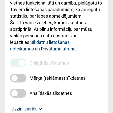
vietnes funkcionalitāti un darbību, pielāgotu to
Rēķinu apmaksas
Taviem lietošanas paradumiem, kā arī iegūtu
ceļvedis
statistiku par lapas apmeklējumiem.
Šeit Tu vari izvēlēties, kuras sīkdatnes
Rekvizīti un
apstiprināt. Ar pilnu informāciju par mūsu
ārstniecības
veikto personas datu apstrādi var
iestādes kods
iepazīties
Sīkdatņu lietošanas
noteikumos
un
Privātuma atrunā
.
010000234
Maksas
Obligātās sīkdatnes
pakalpojumu
cenrādis
Mērķa (reklāmas) sīkdatnes
Analītiskās sīkdatnes
Uz sākumu
Uzzini vairāk