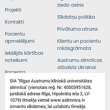
ziedo asinis
Projekti
Sīkdatņu politika
Kontakti
Privātuma atruna
Pacientu
apmeklējumi
Klientu un pacientu
rokasgrāmata
Iekšējās kārtības
noteikumi
Austrumu slimnīcas
atbalsts Ukrainai
Pacienta
atsauksmju/sūdzību
Підтримка Східної
SIA "Rīgas Austrumu klīniskā universitātes
iesniegšanas
лікарні та співпраця з
slimnīca" (vienotais reģ. Nr. 40003951628,
kārtība
Україною
juridiskā adrese Rīga, Hipokrāta iela 2, LV-
1079) tīmekļa vietnē www.aslimnica.lv
Kā pie mums nokļūt
izmanto sīkdatnes, lai uzlabotu tīmekļa