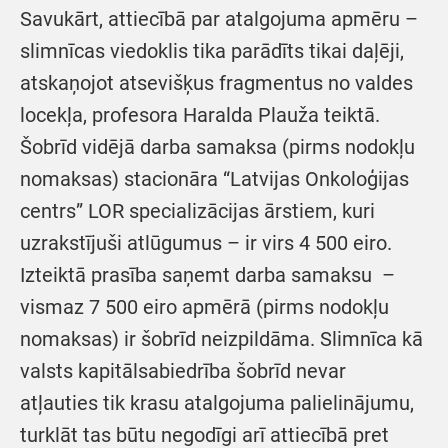
Savukārt, attiecībā par atalgojuma apmēru –
slimnīcas viedoklis tika parādīts tikai daļēji,
atskaņojot atsevišķus fragmentus no valdes
locekļa, profesora Haralda Plauža teiktā.
Šobrīd vidējā darba samaksa (pirms nodokļu
nomaksas) stacionāra “Latvijas Onkoloģijas
centrs” LOR specializācijas ārstiem, kuri
uzrakstījuši atlūgumus – ir virs 4 500 eiro.
Izteiktā prasība saņemt darba samaksu –
vismaz 7 500 eiro apmērā (pirms nodokļu
nomaksas) ir šobrīd neizpildāma. Slimnīca kā
valsts kapitālsabiedrība šobrīd nevar
atļauties tik krasu atalgojuma palielinājumu,
turklāt tas būtu negodīgi arī attiecībā pret