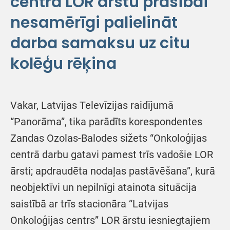
centra LOR ārstu prasībai
nesamērīgi palielināt
darba samaksu uz citu
kolēģu rēķina
Vakar, Latvijas Televīzijas raidījumā
“Panorāma”, tika parādīts korespondentes
Zandas Ozolas-Balodes sižets “Onkoloģijas
centrā darbu gatavi pamest trīs vadošie LOR
ārsti; apdraudēta nodaļas pastāvēšana”, kurā
neobjektīvi un nepilnīgi atainota situācija
saistībā ar trīs stacionāra “Latvijas
Onkoloģijas centrs” LOR ārstu iesniegtajiem