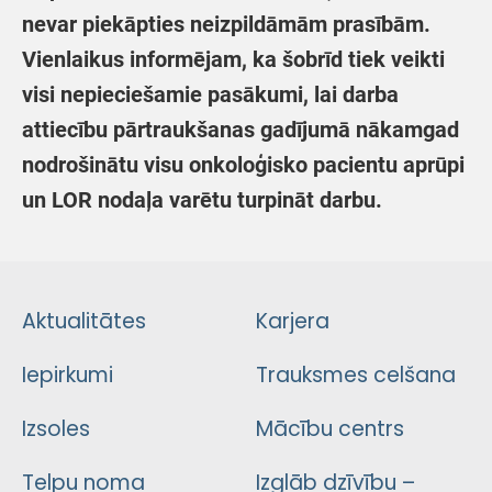
nevar piekāpties neizpildāmām prasībām.
Vienlaikus informējam, ka šobrīd tiek veikti
visi nepieciešamie pasākumi, lai darba
attiecību pārtraukšanas gadījumā nākamgad
nodrošinātu visu onkoloģisko pacientu aprūpi
un LOR nodaļa varētu turpināt darbu.
Aktualitātes
Karjera
Iepirkumi
Trauksmes celšana
Izsoles
Mācību centrs
Telpu noma
Izglāb dzīvību –