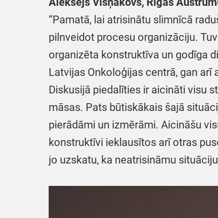
Aleksejs Višņakovs, Rīgas Austrumu
“Pamatā, lai atrisinātu slimnīcā rad
pilnveidot procesu organizāciju. Tuvā
organizēta konstruktīva un godīga di
Latvijas Onkoloģijas centrā, gan arī 
Diskusijā piedalīties ir aicināti visu
māsas. Pats būtiskākais šajā situāc
pierādāmi un izmērāmi. Aicināšu visu
konstruktīvi ieklausītos arī otras p
jo uzskatu, ka neatrisināmu situāciju