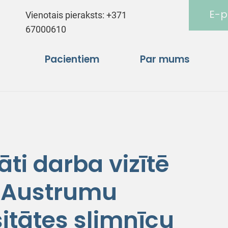
E-p
Vienotais pieraksts:
+371
67000610
Pacientiem
Par mums
ti darba vizītē
 Austrumu
sitātes slimnīcu