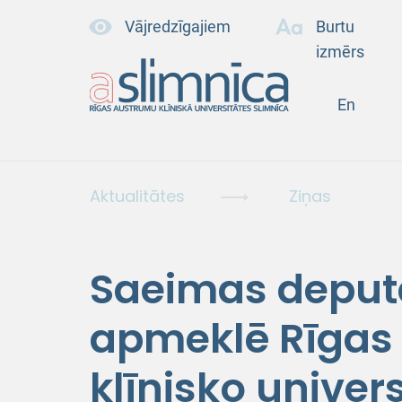
Vājredzīgajiem
Burtu
izmērs
En
Aktualitātes
Ziņas
Saeimas deputā
apmeklē Rīgas
klīnisko univer