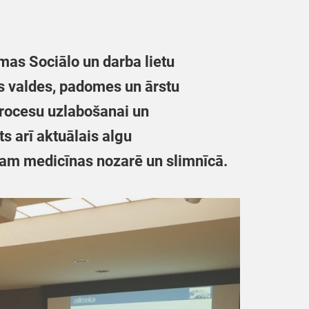
mas Sociālo un darba lietu
as valdes, padomes un ārstu
rocesu uzlabošanai un
ts arī aktuālais algu
bam medicīnas nozarē un slimnīcā.