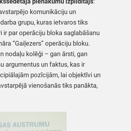
ekšsēdētāja
pienākumu izpildītājs
:
 savstarpējo komunikāciju un
 darba grupu, kuras ietvaros tiks
i ir par operāciju bloka saglabāšanu
nāra “Gaiļezers” operāciju bloku.
 un nodaļu kolēģi – gan ārsti, gan
u argumentus un faktus, kas ir
piālajām pozīcijām, lai objektīvi un
savstarpējā vienošanās tiks panākta,