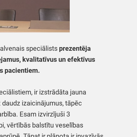
alvenais speciālists
prezentēja
jamus, kvalitatīvus un efektīvus
s pacientiem.
ciālistiem, ir izstrādāta jauna
z daudz izaicinājumus, tāpēc
bība. Esam izvirzījuši 3
i, vērtībās balstītu veselības
prūpē. Tāpat ir plānota ir invazīvās