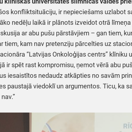
 klīniskās universitātes slimnīcas valdes pri
ušos konfliktsituāciju, ir nepieciešams uzlabot
ko nedēļu laikā ir plānots izveidot otrā līmeņa
skusija ar abu pušu pārstāvjiem – gan tiem, kur
ar tiem, kam nav pretenziju pārcelties uz stacio
 stacionāra “Latvijas Onkoloģijas centrs” klīniku
ijā ir spēt rast kompromisu, ņemot vērā abu puš
s iesaistītos nedaudz atkāpties no savām princi
uses paustajā viedoklī un argumentos. Ticu, ka 
 nav.”