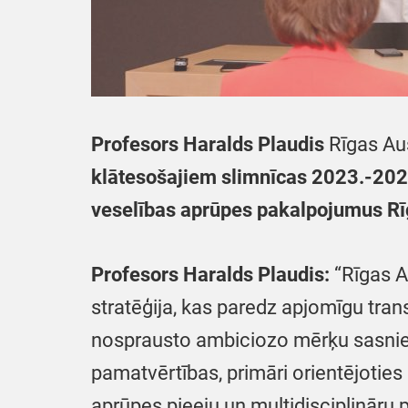
Profesors Haralds Plaudis
Rīgas Aus
klātesošajiem slimnīcas 2023.-2028.
veselības aprūpes pakalpojumus Rīg
Profesors Haralds Plaudis:
“Rīgas Au
stratēģija, kas paredz apjomīgu tra
nosprausto ambiciozo mērķu sasniegš
pamatvērtības, primāri orientējoties 
aprūpes pieeju un multidisciplināru 