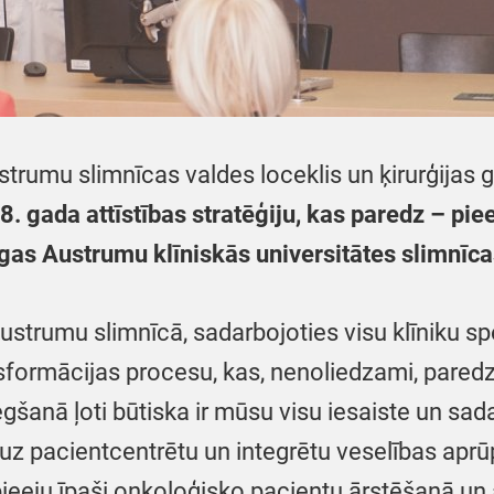
trumu slimnīcas valdes loceklis un ķirurģijas g
 gada attīstības stratēģiju, kas paredz – piee
as Austrumu klīniskās universitātes slimnīca
strumu slimnīcā, sadarbojoties visu klīniku spe
nsformācijas procesu, kas, nenoliedzami, pared
anā ļoti būtiska ir mūsu visu iesaiste un sadar
uz pacientcentrētu un integrētu veselības aprūp
pieeju īpaši onkoloģisko pacientu ārstēšanā un a