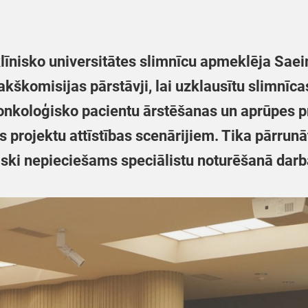
līnisko universitātes slimnīcu apmeklēja Saei
kškomisijas pārstāvji, lai uzklausītu slimnīc
onkoloģisko pacientu ārstēšanas un aprūpes p
s projektu attīstības scenārijiem. Tika pārrunā
iski nepieciešams speciālistu noturēšanā dar