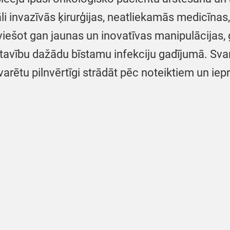
āli invazīvās ķirurģijas, neatliekamās medicīn
viešot gan jaunas un inovatīvas manipulācijas,
tavību dažādu bīstamu infekciju gadījumā. Svar
varētu pilnvērtīgi strādāt pēc noteiktiem un iepr