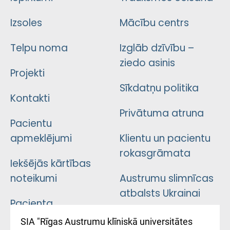
Izsoles
Mācību centrs
Telpu noma
Izglāb dzīvību –
ziedo asinis
Projekti
Sīkdatņu politika
Kontakti
Privātuma atruna
Pacientu
apmeklējumi
Klientu un pacientu
rokasgrāmata
Iekšējās kārtības
noteikumi
Austrumu slimnīcas
atbalsts Ukrainai
Pacienta
atsauksmju/sūdzību
Підтримка Східної
SIA "Rīgas Austrumu klīniskā universitātes