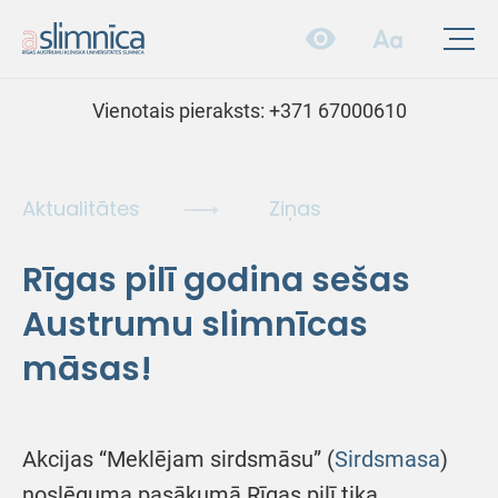
Vienotais pieraksts:
+371 67000610
Aktualitātes
Ziņas
Rīgas pilī godina sešas
Austrumu slimnīcas
māsas!
Akcijas “Meklējam sirdsmāsu” (
Sirdsmasa
)
noslēguma pasākumā Rīgas pilī tika