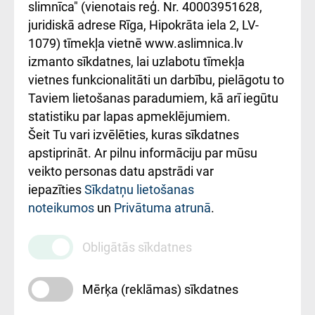
iesniegšanas
лікарні та співпраця з
slimnīca" (vienotais reģ. Nr. 40003951628,
kārtība
Україною
juridiskā adrese Rīga, Hipokrāta iela 2, LV-
1079) tīmekļa vietnē www.aslimnica.lv
Kā pie mums nokļūt
izmanto sīkdatnes, lai uzlabotu tīmekļa
vietnes funkcionalitāti un darbību, pielāgotu to
Rēķinu apmaksas
Taviem lietošanas paradumiem, kā arī iegūtu
ceļvedis
statistiku par lapas apmeklējumiem.
Šeit Tu vari izvēlēties, kuras sīkdatnes
Rekvizīti un
apstiprināt. Ar pilnu informāciju par mūsu
ārstniecības
veikto personas datu apstrādi var
iestādes kods
iepazīties
Sīkdatņu lietošanas
noteikumos
un
Privātuma atrunā
.
010000234
Maksas
Obligātās sīkdatnes
pakalpojumu
cenrādis
Mērķa (reklāmas) sīkdatnes