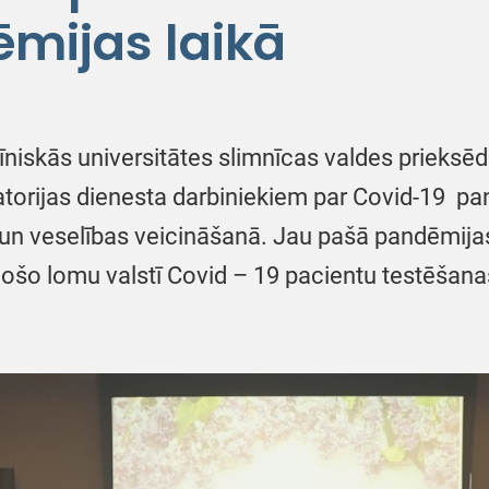
mijas laikā
īniskās universitātes slimnīcas valdes prieksē
atorijas dienesta darbiniekiem par Covid-19 pa
ā un veselības veicināšanā. Jau pašā pandēmi
šo lomu valstī Covid – 19 pacientu testēšanas 