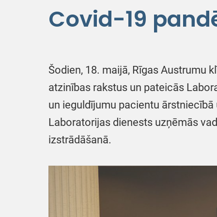
Covid-19 pandē
Šodien, 18. maijā, Rīgas Austrumu kl
atzinības rakstus un pateicās Labor
un ieguldījumu pacientu ārstniecīb
Laboratorijas dienests uzņēmās vado
izstrādāšanā.