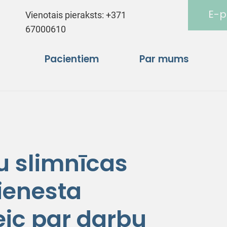
E-p
Vienotais pieraksts:
+371
67000610
Pacientiem
Par mums
u slimnīcas
ienesta
eic par darbu