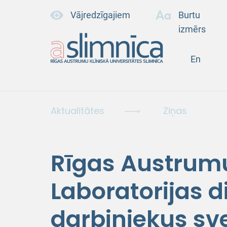
Vājredzīgajiem
Burtu
izmērs
En
Aktualitātes
Ziņas
Rīgas Austrum
Laboratorijas d
darbiniekus sv