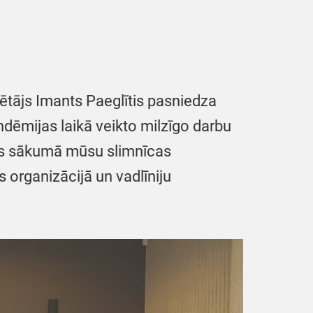
dētājs Imants Paeglītis pasniedza
ndēmijas laikā veikto milzīgo darbu
jas sākumā mūsu slimnīcas
organizācijā un vadlīniju