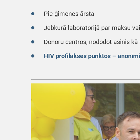
Pie ģimenes ārsta
Jebkurā laboratorijā par maksu vai
Donoru centros, nododot asinis k
HIV profilakses punktos – anonīm