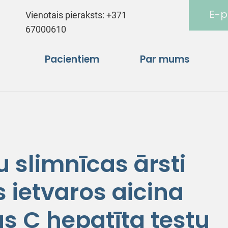
E-p
Vienotais pieraksts:
+371
67000610
Pacientiem
Par mums
 slimnīcas ārsti
 ietvaros aicina
s C hepatīta testu