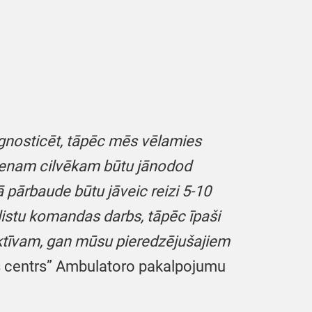
iagnosticēt, tāpēc mēs vēlamies
ienam cilvēkam būtu jānodod
ā pārbaude būtu jāveic reizi 5-10
listu komandas darbs, tāpēc īpaši
ektīvam, gan mūsu pieredzējušajiem
jas centrs” Ambulatoro pakalpojumu