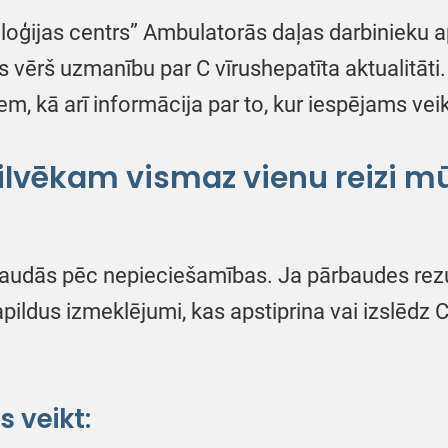
loģijas centrs” Ambulatorās daļas darbinieku ap
s vērš uzmanību par C vīrushepatīta aktualitāti
iem, kā arī informācija par to, kur iespējams ve
vēkam vismaz vienu reizi mūž
baudās pēc nepieciešamības. Ja pārbaudes rezultā
papildus izmeklējumi, kas apstiprina vai izslēdz 
 veikt: