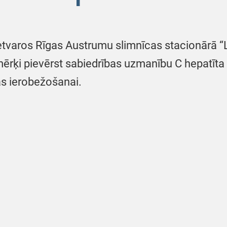
tvaros Rīgas Austrumu slimnīcas stacionārā “La
 mērķi pievērst sabiedrības uzmanību C hepatīta 
as ierobežošanai.