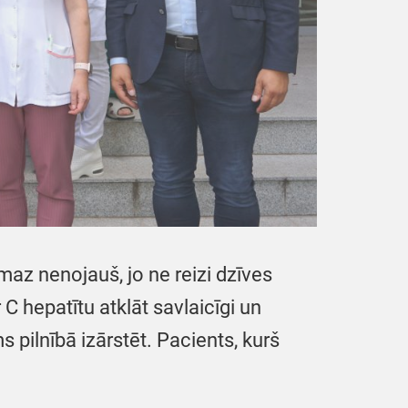
emaz nenojauš, jo ne reizi dzīves
 C hepatītu atklāt savlaicīgi un
 pilnībā izārstēt. Pacients, kurš