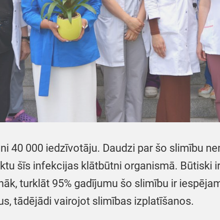
uveni 40 000 iedzīvotāju. Daudzi par šo slimību n
ktu šīs infekcijas klātbūtni organismā. Būtiski ir
āk, turklāt 95% gadījumu šo slimību ir iespējams
itus, tādējādi vairojot slimības izplatīšanos.