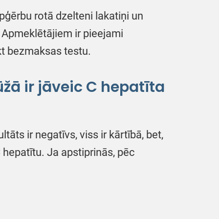
ģērbu rotā dzelteni lakatiņi un
. Apmeklētājiem ir pieejami
ikt bezmaksas testu.
ā ir jāveic C hepatīta
ts ir negatīvs, viss ir kārtībā, bet,
C hepatītu. Ja apstiprinās, pēc