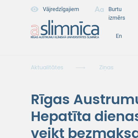
Vājredzīgajiem
Burtu
izmērs
En
Aktualitātes
Ziņas
Rīgas Austrumu
Hepatīta dienas
veikt bezmaksa