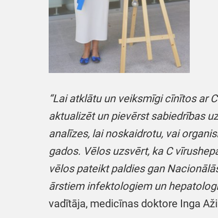
“Lai atklātu un veiksmīgi cīnītos ar 
aktualizēt un pievērst sabiedrības u
analīzes, lai noskaidrotu, vai organi
gados. Vēlos uzsvērt, ka C vīrushepa
vēlos pateikt paldies gan Nacionālā
ārstiem infektologiem un hepatolog
vadītāja, medicīnas doktore Inga Aži