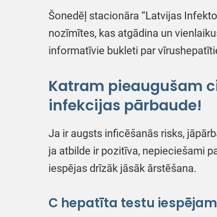
Šonedēļ stacionāra “Latvijas Infekto
nozīmītes, kas atgādina un vienlaiku
informatīvie bukleti par vīrushepatīt
Katram pieaugušam cil
infekcijas pārbaude!
Ja ir augsts inficēšanās risks, jāpār
ja atbilde ir pozitīva,​ nepieciešami 
iespējas drīzāk jāsāk ārstēšana.
C hepatīta testu iespējams