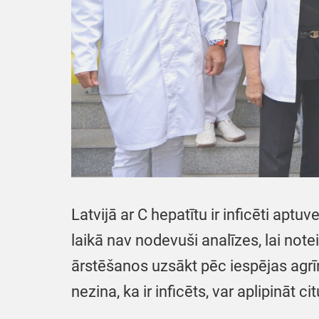
Latvijā ar C hepatītu ir inficēti apt
laikā nav nodevuši analīzes, lai notei
ārstēšanos uzsākt pēc iespējas agrīn
nezina, ka ir inficēts, var aplipināt c