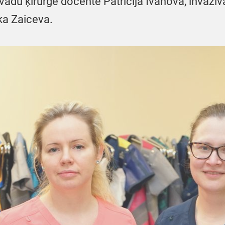
vadu ķirurģe docente Patrīcija Ivanova, invazīv
ka Zaiceva.