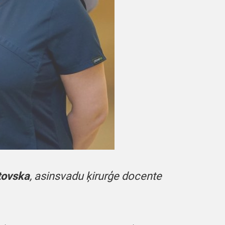
tovska
, asinsvadu ķirurģe docente