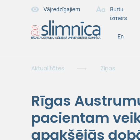
Vājredzīgajiem
Burtu
izmērs
En
Aktualitātes
Ziņas
Rīgas Austrum
pacientam veik
apakšējās dob