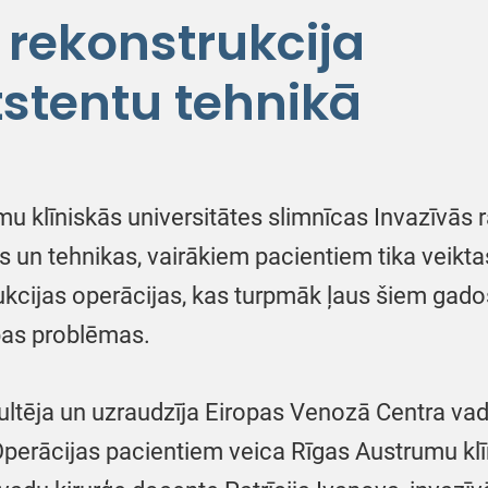
rekonstrukcija
tstentu tehnikā
 klīniskās universitātes slimnīcas Invazīvās r
 un tehnikas, vairākiem pacientiem tika veikta
kcijas operācijas, kas turpmāk ļaus šiem gado
ības problēmas.
ultēja un uzraudzīja Eiropas Venozā Centra vad
erācijas pacientiem veica Rīgas Austrumu klīn