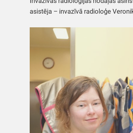
Invazīvās radioloģijas nodaļas asins
asistēja – invazīvā radioloģe Veroni