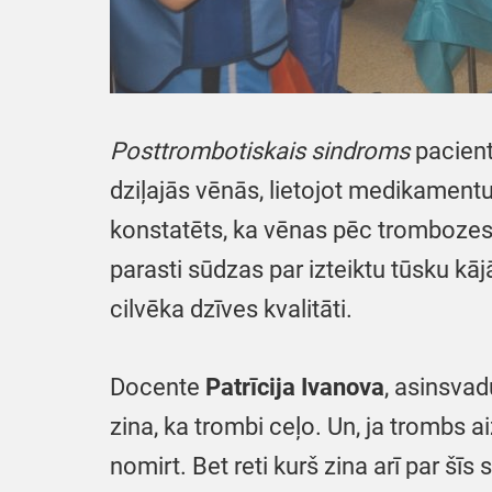
Posttrombotiskais sindroms
pacient
dziļajās vēnās, lietojot medikamentu
konstatēts, ka vēnas pēc trombozes a
parasti sūdzas par izteiktu tūsku kāj
cilvēka dzīves kvalitāti.
Docente
Patrīcija Ivanova
, asinsvad
zina, ka trombi ceļo. Un, ja trombs a
nomirt. Bet reti kurš zina arī par šīs