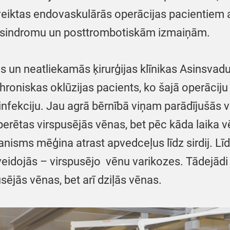
eiktas endovaskulārās operācijas pacientiem a
sindromu un posttrombotiskām izmaiņām.
ās un neatliekamās ķirurģijas klīnikas Asinsvad
roniskas oklūzijas pacients, ko šajā operāciju 
 infekciju. Jau agrā bērnībā viņam parādījušās
perētas virspusējās vēnas, bet pēc kāda laika vē
nisms mēģina atrast apvedceļus līdz sirdij. Lī
veidojās – virspusējo vēnu varikozes. Tādejād
sējās vēnas, bet arī dziļās vēnas.