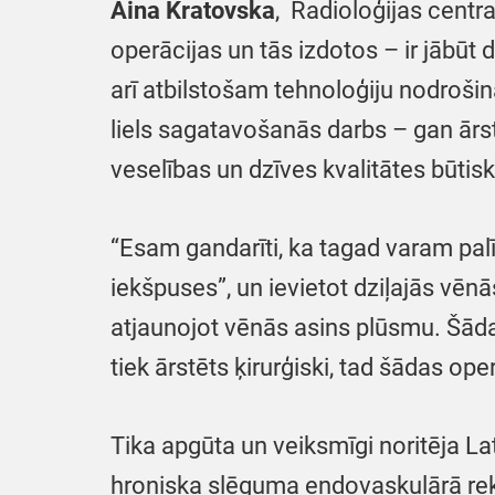
Aina Kratovska
, Radioloģijas centra
operācijas un tās izdotos – ir jābūt
arī atbilstošam tehnoloģiju nodroš
liels sagatavošanās darbs – gan ārst
veselības un dzīves kvalitātes būtis
“Esam gandarīti, ka tagad varam pal
iekšpuses”, un ievietot dziļajās vē
atjaunojot vēnās asins plūsmu. Šāda
tiek ārstēts ķirurģiski, tad šādas ope
Tika apgūta un veiksmīgi noritēja La
hroniska slēguma endovaskulārā rek