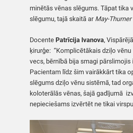
minētās vēnas slēgums. Tāpat tika v
slēgumu, tajā skaitā ar
May-Thurner
Docente
Patrīcija Ivanova
, Vispārēj
ķirurģe: “Komplicētākais dziļo vēnu h
vecs, bērnībā bija smagi pārslimojis
Pacientam līdz šim vairākkārt tika o
slēgums dziļo vēnu sistēmā, tad orga
koloterālās vēnas, šajā gadījumā iz
nepieciešams izvērtēt ne tikai virspu