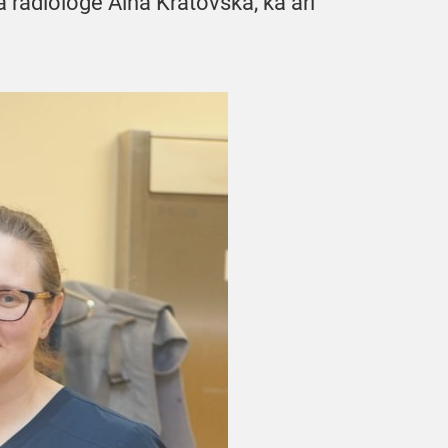
ā radioloģe Aina Kratovska, kā arī