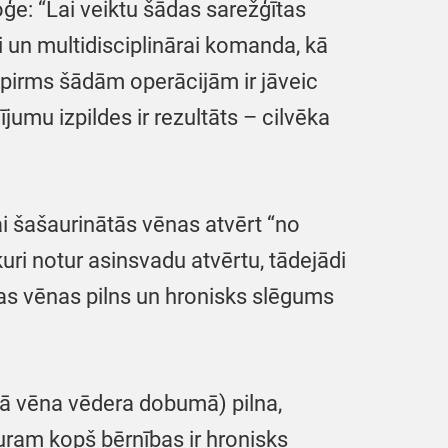
oģe: “Lai veiktu šādas sarežģītas
i un multidisciplinārai komanda, kā
pirms šādām operācijām ir jāveic
umu izpildes ir rezultāts – cilvēka
i šašaurinātās vēnas atvērt “no
 kuri notur asinsvadu atvērtu, tādejādi
as vēnas pilns un hronisks slēgums
ākā vēna vēdera dobumā) pilna,
ram kopš bērnības ir hronisks