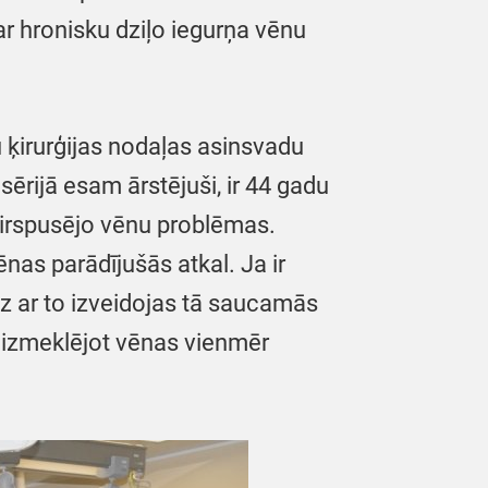
r hronisku dziļo iegurņa vēnu
u ķirurģijas nodaļas asinsvadu
sērijā esam ārstējuši, ir 44 gadu
 virspusējo vēnu problēmas.
nas parādījušās atkal. Ja ir
dz ar to izveidojas tā saucamās
i izmeklējot vēnas vienmēr