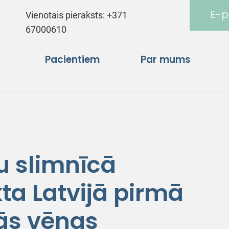
E-p
Vienotais pieraksts:
+371
67000610
Pacientiem
Par mums
u slimnīcā
ta Latvijā pirmā
ās vēnas