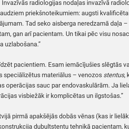
 Invazīvās radiologijas nodaļas invazīvā radiol
 daudziem priekšnoteikumiem: augsti kvalificēta
inājumam. Tad seko aisberga neredzamā daļa – 
am, gan arī pacientam. Un tikai pēc visu nosacīj
ka uzlabošana.”
īdzēt pacientiem. Esam iemācījušies slēgtās va
nās speciālizētus materiālus – venozos
stentus
,
s operācijas sauc par endovaskulārām. Ja liel
rācijas visbiežāk ir komplicētas un ilgstošas.”
tvijā pirmā apakšējās dobās vēnas (kas ir liel
onstrukcija dubultstentu tehnikā pacientam, ku