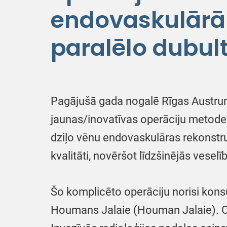
endovaskulārā 
paralēlo dubul
Pagājušā gada nogalē Rīgas Austrumu
jaunas/inovatīvas operāciju metodes
dziļo vēnu endovaskulāras rekonstru
kvalitāti, novēršot līdzšinējās vesel
Šo komplicēto operāciju norisi kons
Houmans Jalaie (Houman Jalaie). Op