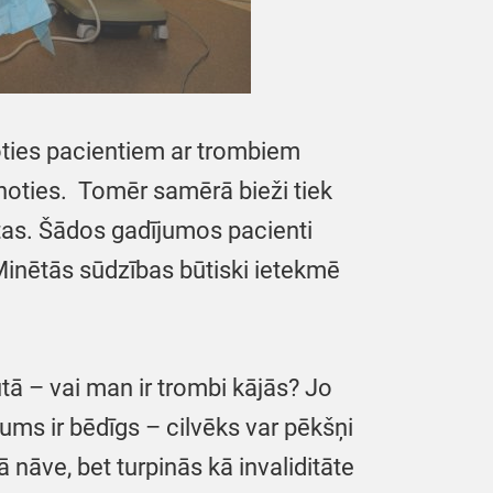
oties pacientiem ar trombiem
unoties. Tomēr samērā bieži tiek
gtas. Šādos gadījumos pacienti
. Minētās sūdzības būtiski ietekmē
utā – vai man ir trombi kājās? Jo
kums ir bēdīgs – cilvēks var pēkšņi
ā nāve, bet turpinās kā invaliditāte