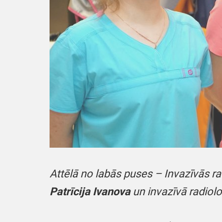
Attēlā no labās puses – Invazīvās r
Patrīcija Ivanova
un invazīvā radiol