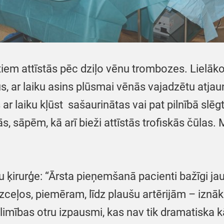
iem attīstās pēc dziļo vēnu trombozes. Lielāk
s, ar laiku asins plūsmai vēnās vajadzētu atja
r laiku kļūst sašaurinātas vai pat pilnībā slē
ās, sāpēm, kā arī bieži attīstās trofiskās čūlas
u ķirurģe: “Ārsta pieņemšanā pacienti bažīgi ja
izceļos, piemēram, līdz plaušu artērijām – iznā
 slimības otru izpausmi, kas nav tik dramatiska k