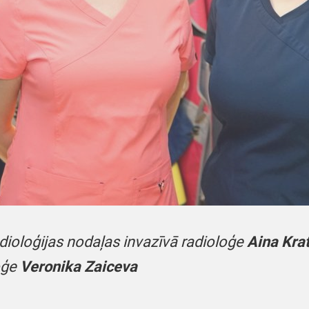
adioloģijas nodaļas invazīvā radioloģe
Aina Kra
oģe
Veronika Zaiceva