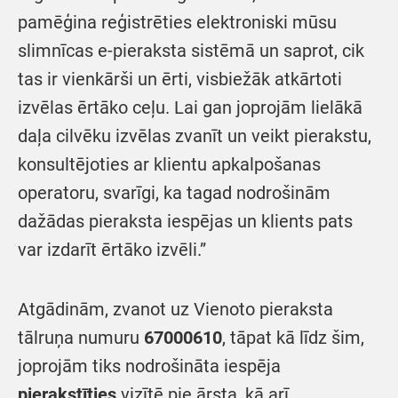
pamēģina reģistrēties elektroniski mūsu
slimnīcas e-pieraksta sistēmā un saprot, cik
tas ir vienkārši un ērti, visbiežāk atkārtoti
izvēlas ērtāko ceļu. Lai gan joprojām lielākā
daļa cilvēku izvēlas zvanīt un veikt pierakstu,
konsultējoties ar klientu apkalpošanas
operatoru, svarīgi, ka tagad nodrošinām
dažādas pieraksta iespējas un klients pats
var izdarīt ērtāko izvēli.”
Atgādinām, zvanot uz Vienoto pieraksta
tālruņa numuru
67000610
, tāpat kā līdz šim,
joprojām tiks nodrošināta iespēja
pierakstīties
vizītē pie ārsta, kā arī