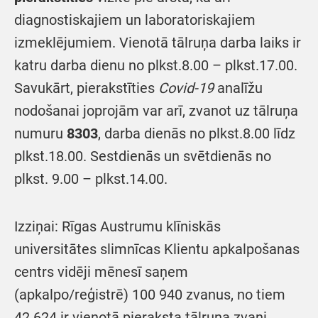
diagnostiskajiem un laboratoriskajiem
izmeklējumiem. Vienotā tālruņa darba laiks ir
katru darba dienu no plkst.8.00 – plkst.17.00.
Savukārt, pierakstīties
Covid-19
analīžu
nodošanai joprojām var arī, zvanot uz tālruņa
numuru
8303
, darba dienās no plkst.8.00 līdz
plkst.18.00. Sestdienās un svētdienās no
plkst. 9.00 – plkst.14.00.
Izziņai: Rīgas Austrumu klīniskās
universitātes slimnīcas Klientu apkalpošanas
centrs vidēji mēnesī saņem
(apkalpo/reģistrē) 100 940 zvanus, no tiem
42 624 ir vienotā pieraksta tālruņa zvani,