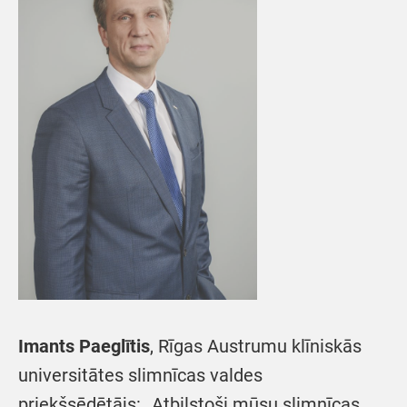
Imants Paeglītis
, Rīgas Austrumu klīniskās
universitātes slimnīcas valdes
priekšsēdētājs: „Atbilstoši mūsu slimnīcas