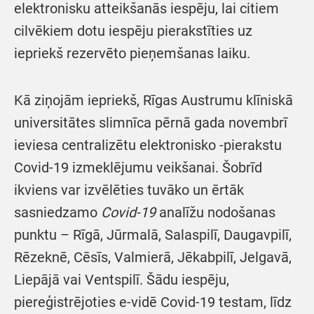
elektronisku atteikšanās iespēju, lai citiem
cilvēkiem dotu iespēju pierakstīties uz
iepriekš rezervēto pieņemšanas laiku.
Kā ziņojām iepriekš, Rīgas Austrumu klīniskā
universitātes slimnīca pērnā gada novembrī
ieviesa centralizētu elektronisko -pierakstu
Covid-19 izmeklējumu veikšanai. Šobrīd
ikviens var izvēlēties tuvāko un ērtāk
sasniedzamo
Covid-19
analīžu nodošanas
punktu – Rīgā, Jūrmalā, Salaspilī, Daugavpilī,
Rēzeknē, Cēsīs, Valmierā, Jēkabpilī, Jelgavā,
Liepājā vai Ventspilī. Šādu iespēju,
piereģistrējoties e-vidē Covid-19 testam, līdz