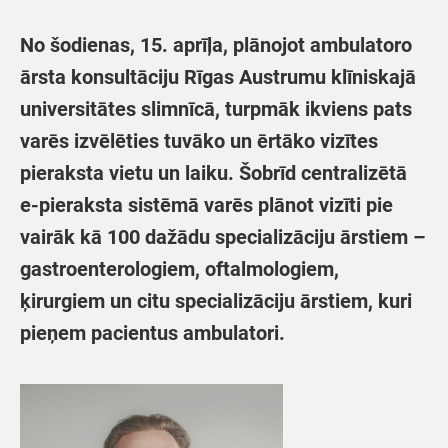
No šodienas, 15. aprīļa, plānojot ambulatoro
ārsta konsultāciju Rīgas Austrumu klīniskajā
universitātes slimnīcā, turpmāk ikviens pats
varēs izvēlēties tuvāko un ērtāko vizītes
pieraksta vietu un laiku. Šobrīd centralizētā
e-pieraksta sistēmā varēs plānot vizīti pie
vairāk kā 100 dažādu specializāciju ārstiem –
gastroenterologiem, oftalmologiem,
ķirurgiem un citu specializāciju ārstiem, kuri
pieņem pacientus ambulatori.