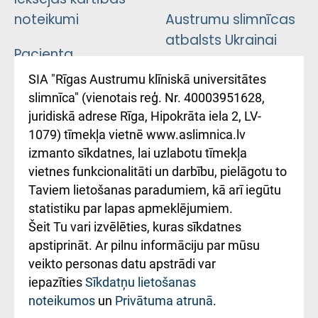
noteikumi
Austrumu slimnīcas
atbalsts Ukrainai
Pacienta
atsauksmju/sūdzību
Підтримка Східної
SIA "Rīgas Austrumu klīniskā universitātes
iesniegšanas
лікарні та співпраця з
slimnīca" (vienotais reģ. Nr. 40003951628,
kārtība
Україною
juridiskā adrese Rīga, Hipokrāta iela 2, LV-
1079) tīmekļa vietnē www.aslimnica.lv
Kā pie mums nokļūt
izmanto sīkdatnes, lai uzlabotu tīmekļa
vietnes funkcionalitāti un darbību, pielāgotu to
Rēķinu apmaksas
Taviem lietošanas paradumiem, kā arī iegūtu
ceļvedis
statistiku par lapas apmeklējumiem.
Šeit Tu vari izvēlēties, kuras sīkdatnes
Rekvizīti un
apstiprināt. Ar pilnu informāciju par mūsu
ārstniecības
veikto personas datu apstrādi var
iestādes kods
iepazīties
Sīkdatņu lietošanas
noteikumos
un
Privātuma atrunā
.
010000234