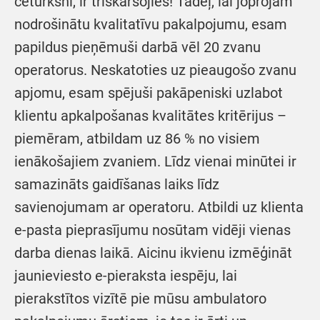
ceturksni, ir trīskāršojies! Tādēļ, lai joprojām
nodrošinātu kvalitatīvu pakalpojumu, esam
papildus pieņēmuši darbā vēl 20 zvanu
operatorus. Neskatoties uz pieaugošo zvanu
apjomu, esam spējuši pakāpeniski uzlabot
klientu apkalpošanas kvalitātes kritērijus –
piemēram, atbildam uz 86 % no visiem
ienākošajiem zvaniem. Līdz vienai minūtei ir
samazināts gaidīšanas laiks līdz
savienojumam ar operatoru. Atbildi uz klienta
e-pasta pieprasījumu nosūtam vidēji vienas
darba dienas laikā. Aicinu ikvienu izmēģināt
jaunieviesto e-pieraksta iespēju, lai
pierakstītos vizītē pie mūsu ambulatoro