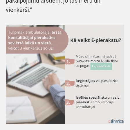
pakalpojumu ārstiem, jo tas ir ērti un
vienkārši.”