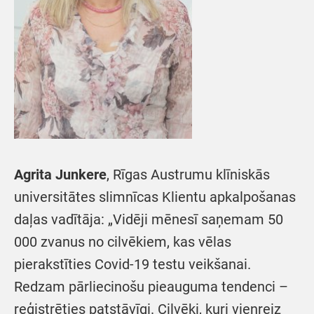
Agrita Junkere
, Rīgas Austrumu klīniskās
universitātes slimnīcas Klientu apkalpošanas
daļas vadītāja: „Vidēji mēnesī saņemam 50
000 zvanus no cilvēkiem, kas vēlas
pierakstīties Covid-19 testu veikšanai.
Redzam pārliecinošu pieauguma tendenci –
reģistrēties patstāvīgi. Cilvēki, kuri vienreiz