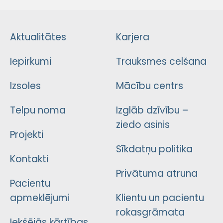
Aktualitātes
Karjera
Iepirkumi
Trauksmes celšana
Izsoles
Mācību centrs
Telpu noma
Izglāb dzīvību –
ziedo asinis
Projekti
Sīkdatņu politika
Kontakti
Privātuma atruna
Pacientu
apmeklējumi
Klientu un pacientu
rokasgrāmata
Iekšējās kārtības