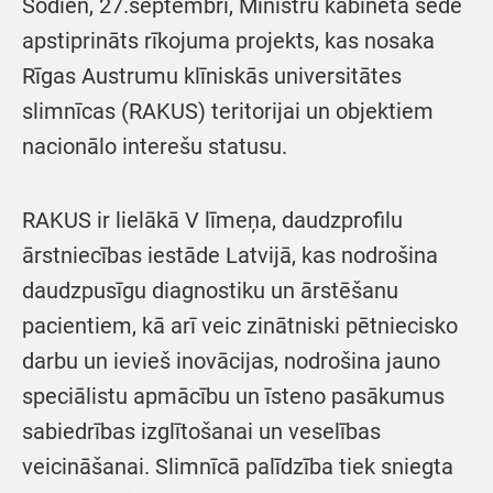
Šodien, 27.septembrī, Ministru kabineta sēdē
apstiprināts rīkojuma projekts, kas nosaka
Rīgas Austrumu klīniskās universitātes
slimnīcas (RAKUS) teritorijai un objektiem
nacionālo interešu statusu.
RAKUS ir lielākā V līmeņa, daudzprofilu
ārstniecības iestāde Latvijā, kas nodrošina
daudzpusīgu diagnostiku un ārstēšanu
pacientiem, kā arī veic zinātniski pētniecisko
darbu un ievieš inovācijas, nodrošina jauno
speciālistu apmācību un īsteno pasākumus
sabiedrības izglītošanai un veselības
veicināšanai. Slimnīcā palīdzība tiek sniegta