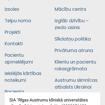
Izsoles
Mācību centrs
Telpu noma
Izglāb dzīvību –
ziedo asinis
Projekti
Sīkdatņu politika
Kontakti
Privātuma atruna
Pacientu
apmeklējumi
Klientu un pacientu
rokasgrāmata
Iekšējās kārtības
noteikumi
Austrumu slimnīcas
atbalsts Ukrainai
Pacienta
atsauksmju/sūdzību
Підтримка Східної
SIA "Rīgas Austrumu klīniskā universitātes