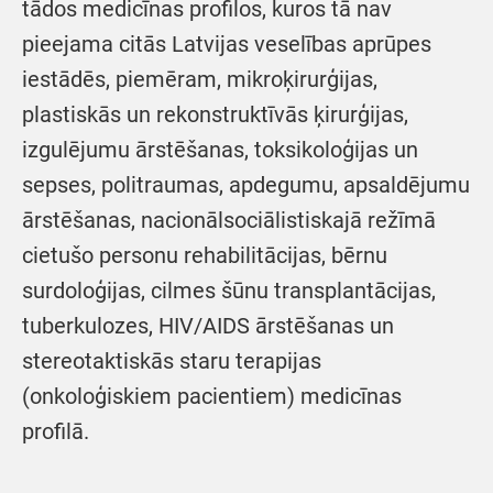
tādos medicīnas profilos, kuros tā nav
pieejama citās Latvijas veselības aprūpes
iestādēs, piemēram, mikroķirurģijas,
plastiskās un rekonstruktīvās ķirurģijas,
izgulējumu ārstēšanas, toksikoloģijas un
sepses, politraumas, apdegumu, apsaldējumu
ārstēšanas, nacionālsociālistiskajā režīmā
cietušo personu rehabilitācijas, bērnu
surdoloģijas, cilmes šūnu transplantācijas,
tuberkulozes, HIV/AIDS ārstēšanas un
stereotaktiskās staru terapijas
(onkoloģiskiem pacientiem) medicīnas
profilā.