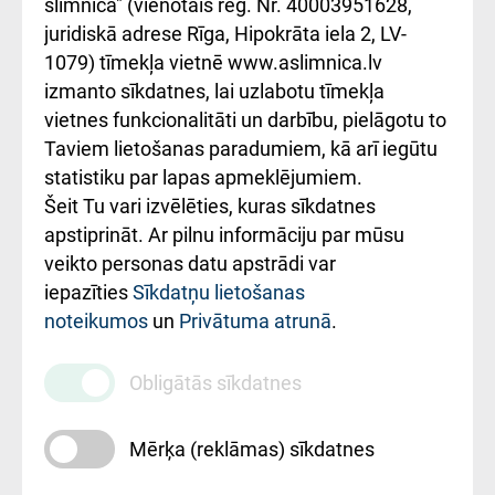
iesniegšanas
лікарні та співпраця з
slimnīca" (vienotais reģ. Nr. 40003951628,
kārtība
Україною
juridiskā adrese Rīga, Hipokrāta iela 2, LV-
1079) tīmekļa vietnē www.aslimnica.lv
Kā pie mums nokļūt
izmanto sīkdatnes, lai uzlabotu tīmekļa
vietnes funkcionalitāti un darbību, pielāgotu to
Rēķinu apmaksas
Taviem lietošanas paradumiem, kā arī iegūtu
ceļvedis
statistiku par lapas apmeklējumiem.
Šeit Tu vari izvēlēties, kuras sīkdatnes
Rekvizīti un
apstiprināt. Ar pilnu informāciju par mūsu
ārstniecības
veikto personas datu apstrādi var
iestādes kods
iepazīties
Sīkdatņu lietošanas
noteikumos
un
Privātuma atrunā
.
010000234
Maksas
Obligātās sīkdatnes
pakalpojumu
cenrādis
Mērķa (reklāmas) sīkdatnes