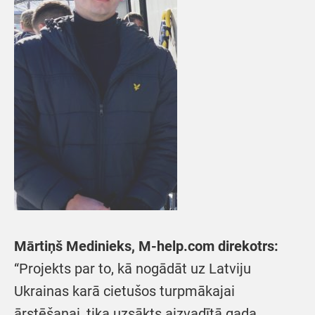
Mārtiņš Medinieks, M-help.com direkotrs:
“Projekts par to, kā nogādāt uz Latviju
Ukrainas karā cietušos turpmākajai
ārstēšanai, tika uzsākts aizvadītā gada