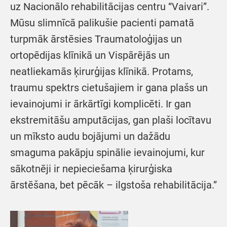
uz Nacionālo rehabilitācijas centru “Vaivari”.
Mūsu slimnīcā palikušie pacienti pamatā
turpmāk ārstēsies Traumatoloģijas un
ortopēdijas klīnikā un Vispārējās un
neatliekamās ķirurģijas klīnikā. Protams,
traumu spektrs cietušajiem ir gana plašs un
ievainojumi ir ārkārtīgi komplicēti. Ir gan
ekstremitāšu amputācijas, gan plaši locītavu
un mīksto audu bojājumi un dažādu
smaguma pakāpju spinālie ievainojumi, kur
sākotnēji ir nepieciešama ķirurģiska
ārstēšana, bet pēcāk – ilgstoša rehabilitācija.”