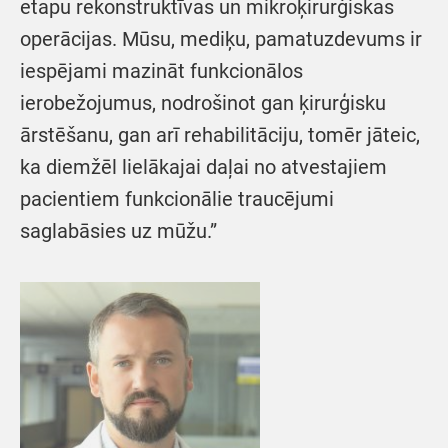
etapu rekonstruktīvas un mikroķirurģiskas
operācijas. Mūsu, mediķu, pamatuzdevums ir
iespējami mazināt funkcionālos
ierobežojumus, nodrošinot gan ķirurģisku
ārstēšanu, gan arī rehabilitāciju, tomēr jāteic,
ka diemžēl lielākajai daļai no atvestajiem
pacientiem funkcionālie traucējumi
saglabāsies uz mūžu.”