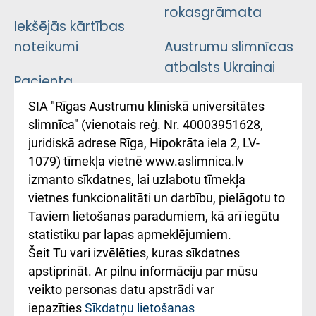
rokasgrāmata
Iekšējās kārtības
noteikumi
Austrumu slimnīcas
atbalsts Ukrainai
Pacienta
atsauksmju/sūdzību
Підтримка Східної
SIA "Rīgas Austrumu klīniskā universitātes
iesniegšanas
лікарні та співпраця з
slimnīca" (vienotais reģ. Nr. 40003951628,
kārtība
Україною
juridiskā adrese Rīga, Hipokrāta iela 2, LV-
1079) tīmekļa vietnē www.aslimnica.lv
Kā pie mums nokļūt
izmanto sīkdatnes, lai uzlabotu tīmekļa
vietnes funkcionalitāti un darbību, pielāgotu to
Rēķinu apmaksas
Taviem lietošanas paradumiem, kā arī iegūtu
ceļvedis
statistiku par lapas apmeklējumiem.
Šeit Tu vari izvēlēties, kuras sīkdatnes
Rekvizīti un
apstiprināt. Ar pilnu informāciju par mūsu
ārstniecības
veikto personas datu apstrādi var
iestādes kods
iepazīties
Sīkdatņu lietošanas