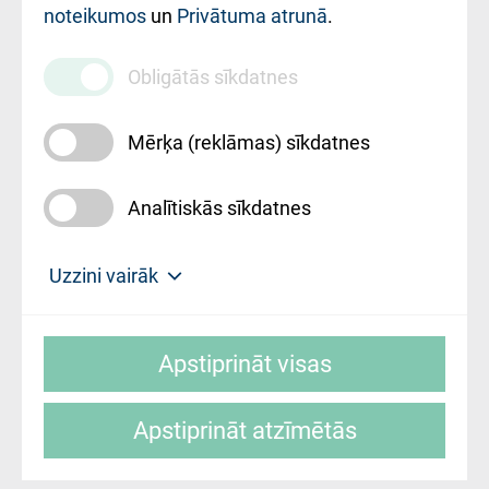
noteikumos
un
Privātuma atrunā
.
010000234
Maksas
Obligātās sīkdatnes
pakalpojumu
cenrādis
Mērķa (reklāmas) sīkdatnes
Analītiskās sīkdatnes
Uz sākumu
Uzzini vairāk
Rīgas Austrumu klīniskā universitātes
© SIA "Rīgas Austrumu klīniskā universitātes
slimnīca, turpmāk – Pārzinis, sīkdatņu
Apstiprināt visas
slimnīca"
izmantošanas politikas mērķis ir sniegt
fiziskajai personai/klientam – informāciju par
Apstiprināt atzīmētās
sīkdatņu izmantošanas nosacījumiem.
Mājas lapas izstrāde: