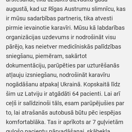
augustā, kad uz Rīgas Austrumu slimnīcu, kas
ir mūsu sadarbības partneris, tika atvesti
pirmie ievainotie karavīri. Mūsu kā labdarības
organizācijas uzdevums ir nodrošināt visu
pārējo, kas neietver medicīniskās palīdzības
sniegšanu, piemēram, sakārtot
dokumentāciju, parūpēties par uzturēšanās
atļauju izsniegšanu, nodrošināt karavīru
nogādāšanu atpakaļ Ukrainā. Kopskaitā līdz
šim uz Latviju ir atgādāti 64 pacienti. Lai arī
ceļš ir salīdzinoši tāls, esam parūpējušies par
to, lai atrašanās autobusā būtu pēc iespējas
komfortablāka. Tas ir aprīkots ar 7 guļvietām
gulošo pacientu pārvadāšanai, skābekļa