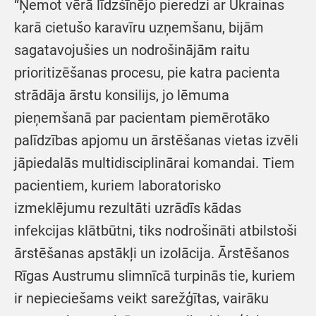
“Ņemot vērā līdzšīnējo pieredzi ar Ukrainas
karā cietušo karavīru uzņemšanu, bijām
sagatavojušies un nodrošinājām raitu
prioritizēšanas procesu, pie katra pacienta
strādāja ārstu konsilijs, jo lēmuma
pieņemšanā par pacientam piemērotāko
palīdzības apjomu un ārstēšanas vietas izvēli
jāpiedalās multidisciplinārai komandai. Tiem
pacientiem, kuriem laboratorisko
izmeklējumu rezultāti uzrādīs kādas
infekcijas klātbūtni, tiks nodrošināti atbilstoši
ārstēšanas apstākļi un izolācija. Ārstēšanos
Rīgas Austrumu slimnīcā turpinās tie, kuriem
ir nepieciešams veikt sarežģītas, vairāku