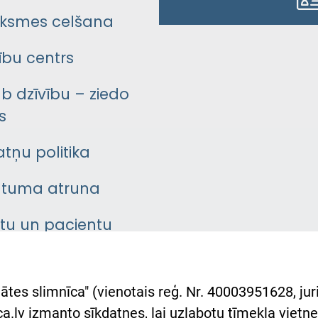
ksmes celšana
bu centrs
āb dzīvību – ziedo
s
atņu politika
ātuma atruna
ntu un pacientu
asgrāmata
rumu slimnīcas
ātes slimnīca" (vienotais reģ. Nr. 40003951628, juri
lsts Ukrainai
.lv izmanto sīkdatnes, lai uzlabotu tīmekļa vietnes