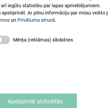
arī iegūtu statistiku par lapas apmeklējumiem.
римка Східної лікарні
es apstiprināt. Ar pilnu informāciju par mūsu veikto
півпраця з Україною
kumos
un
Privātuma atrunā
.
Mērķa (reklāmas) sīkdatnes
slimnīca, turpmāk – Pārzinis, sīkdatņu izmantošanas
 sīkdatņu izmantošanas nosacījumiem.
as tīmekļa pārlūkprogramma (piemēram, Internet, Ex
Apstiprināt atzīmētās
ālrunī, planšetē) brīdī, kad lietotājs apmeklē tīmekļa