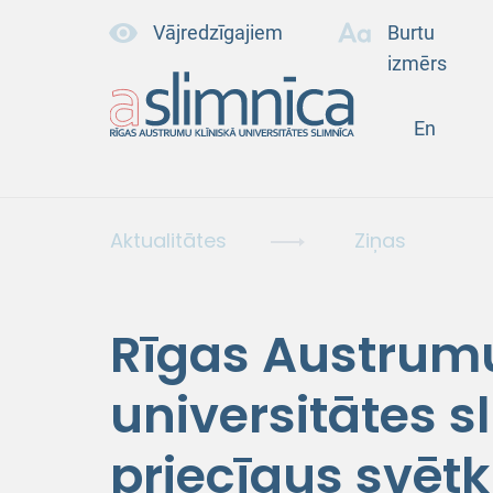
Vājredzīgajiem
Burtu
izmērs
En
Aktualitātes
Ziņas
Rīgas Austrumu
universitātes s
priecīgus svētk