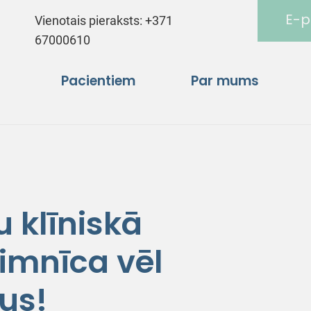
E-p
Vienotais pieraksts:
+371
67000610
Pacientiem
Par mums
 klīniskā
limnīca vēl
us!