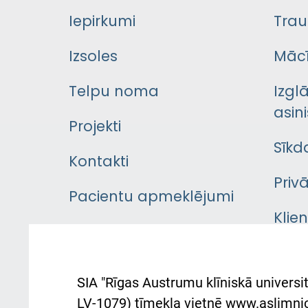
Iepirkumi
Trau
Izsoles
Mācī
Telpu noma
Izgl
asini
Projekti
Sīkd
Kontakti
Priv
Pacientu apmeklējumi
Klie
Iekšējās kārtības
rok
noteikumi
Aust
SIA "Rīgas Austrumu klīniskā universit
Pacienta
atba
LV-1079) tīmekļa vietnē www.aslimnica