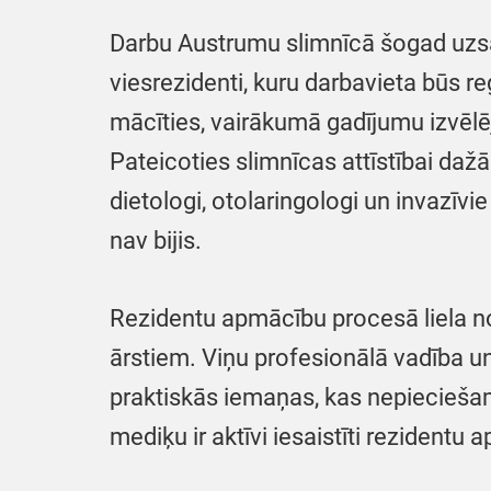
Darbu Austrumu slimnīcā šogad uzsāk
viesrezidenti, kuru darbavieta būs re
mācīties, vairākumā gadījumu izvēlēju
Pateicoties slimnīcas attīstībai daž
dietologi, otolaringologi un invazīv
nav bijis.
Rezidentu apmācību procesā liela no
ārstiem. Viņu profesionālā vadība un 
praktiskās iemaņas, kas nepiecieša
mediķu ir aktīvi iesaistīti rezidentu