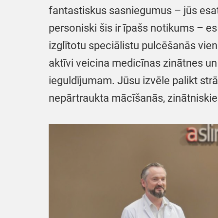
fantastiskus sasniegumus – jūs esat 
personiski šis ir īpašs notikums – es
izglītotu speciālistu pulcēšanās vienu
aktīvi veicina medicīnas zinātnes un i
ieguldījumam. Jūsu izvēle palikt strā
nepārtraukta mācīšanās, zinātniskie 