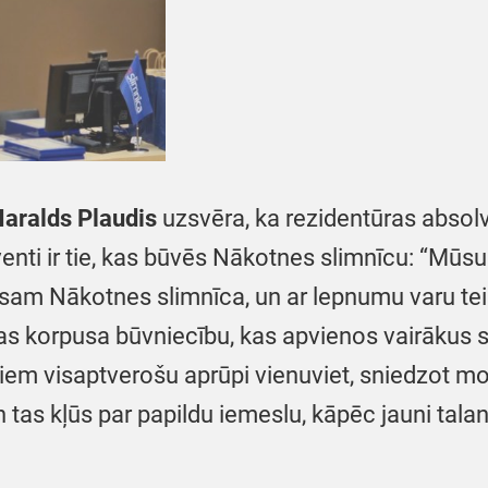
Haralds Plaudis
uzsvēra, ka rezidentūras absolv
venti ir tie, kas būvēs Nākotnes slimnīcu: “Mūsu
 esam Nākotnes slimnīca, un ar lepnumu varu 
bas korpusa būvniecību, kas apvienos vairākus 
em visaptverošu aprūpi vienuviet, sniedzot m
 tas kļūs par papildu iemeslu, kāpēc jauni talanti