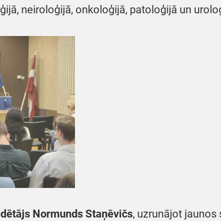
ģijā, neiroloģijā, onkoloģijā, patoloģijā un uroloģ
ēdētājs Normunds Staņēvičs
, uzrunājot jaunos