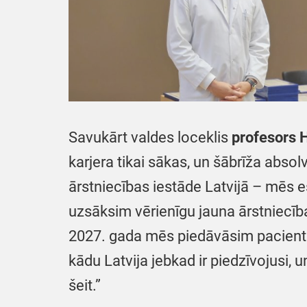
Savukārt valdes loceklis
profesors 
karjera tikai sākas, un šābrīža absol
ārstniecības iestāde Latvijā – mēs
uzsāksim vērienīgu jauna ārstniecī
2027. gada mēs piedāvāsim pacienti
kādu Latvija jebkad ir piedzīvojusi, un
šeit.”