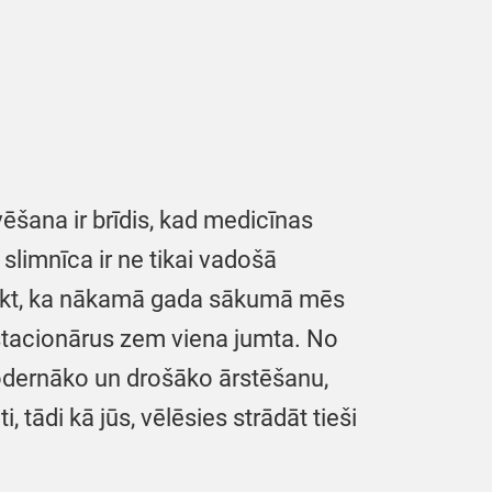
ēšana ir brīdis, kad medicīnas
 slimnīca ir ne tikai vadošā
teikt, ka nākamā gada sākumā mēs
stacionārus zem viena jumta. No
odernāko un drošāko ārstēšanu,
, tādi kā jūs, vēlēsies strādāt tieši