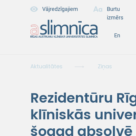
Vājredzīgajiem
Burtu
izmērs
En
Aktualitātes
Ziņas
Rezidentūru R
klīniskās unive
šogad absolvē 