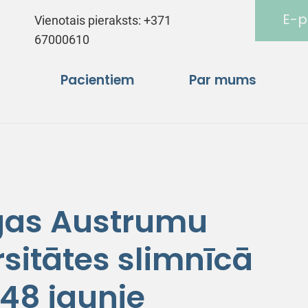
E-p
Vienotais pieraksts:
+371
67000610
Pacientiem
Par mums
īgas Austrumu
rsitātes slimnīcā
48 jaunie