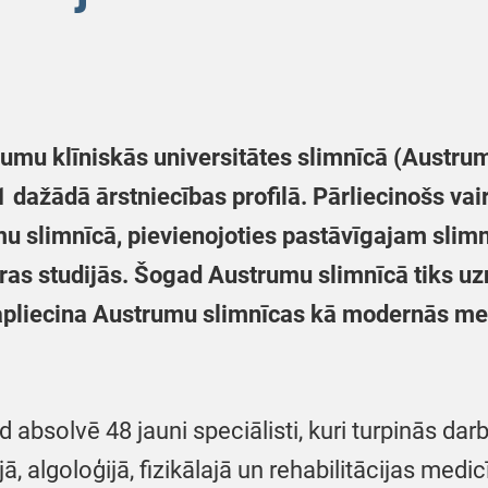
umu klīniskās universitātes slimnīcā (Austrum
21 dažādā ārstniecības profilā. Pārliecinošs v
mu slimnīcā, pievienojoties pastāvīgajam slim
ras studijās. Šogad Austrumu slimnīcā tiks uz
 apliecina Austrumu slimnīcas kā modernās med
 absolvē 48 jauni speciālisti, kuri turpinās d
, algoloģijā, fizikālajā un rehabilitācijas medic