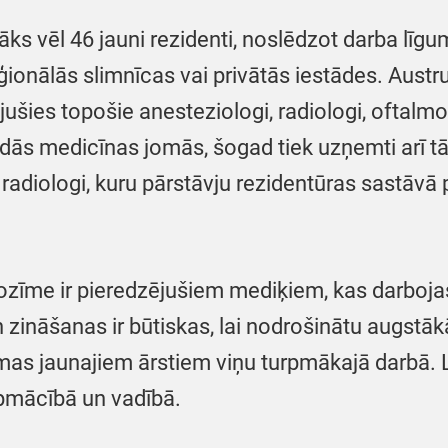
s vēl 46 jauni rezidenti, noslēdzot darba līgum
ģionālās slimnīcas vai privātās iestādes. Austr
šies topošie anesteziologi, radiologi, oftalmol
ādās medicīnas jomās, šogad tiek uzņemti arī tā
ie radiologi, kuru pārstāvju rezidentūras sastā
zīme ir pieredzējušiem mediķiem, kas darbojas
zināšanas ir būtiskas, lai nodrošinātu augstākā
mas jaunajiem ārstiem viņu turpmākajā darbā. 
 apmācībā un vadībā.