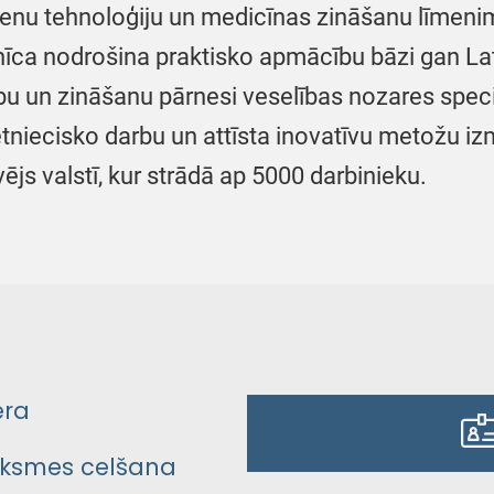
ienu tehnoloģiju un medicīnas zināšanu līmenim
īca nodrošina praktisko apmācību bāzi gan Latvi
bu un zināšanu pārnesi veselības nozares speci
ētniecisko darbu un attīsta inovatīvu metožu 
vējs valstī, kur strādā ap 5000 darbinieku.
era
ksmes celšana