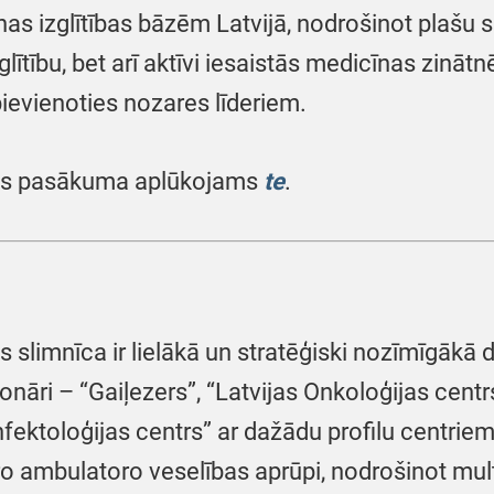
as izglītības bāzēm Latvijā, nodrošinot plašu 
glītību, bet arī aktīvi iesaistās medicīnas zināt
pievienoties nozares līderiem.
nas pasākuma aplūkojams
te
.
 slimnīca ir lielākā un stratēģiski nozīmīgākā d
ionāri – “Gaiļezers”, “Latvijas Onkoloģijas centr
nfektoloģijas centrs” ar dažādu profilu centrie
o ambulatoro veselības aprūpi, nodrošinot multi