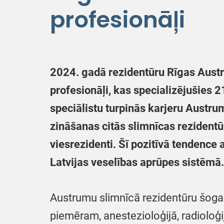
profesionāļi
2024. gadā rezidentūru Rīgas Austr
profesionāļi, kas specializējušies 
speciālistu turpinās karjeru Austru
zināšanas citās slimnīcas rezidentū
viesrezidenti. Šī pozitīvā tendence
Latvijas veselības aprūpes sistēmā.
Austrumu slimnīcā rezidentūru šogad
piemēram, anestezioloģijā, radioloģijā