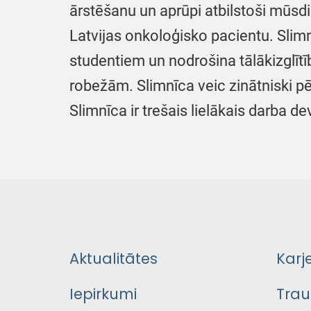
ārstēšanu un aprūpi atbilstoši mūsd
Latvijas onkoloģisko pacientu. Slimn
studentiem un nodrošina tālākizglītī
robežām. Slimnīca veic zinātniski p
Slimnīca ir trešais lielākais darba de
Aktualitātes
Karj
Iepirkumi
Trau