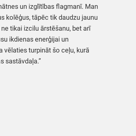
nātnes un izglītības flagmanī. Man
vus kolēģus, tāpēc tik daudzu jaunu
e tikai izcilu ārstēšanu, bet arī
ūsu ikdienas enerģijai un
 vēlaties turpināt šo ceļu, kurā
as sastāvdaļa.”