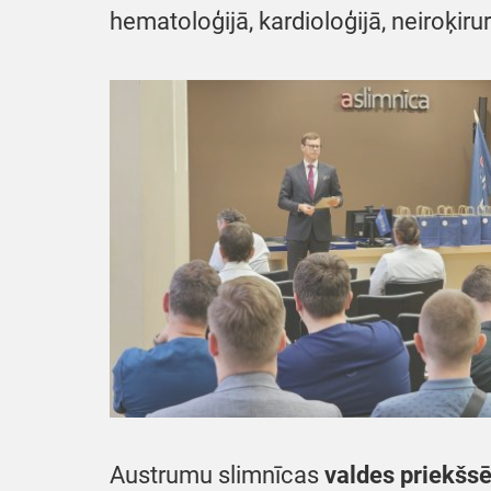
hematoloģijā, kardioloģijā, neiroķirur
Austrumu slimnīcas
valdes priekšs