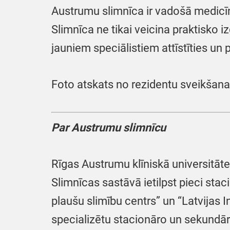
Austrumu slimnīca ir vadošā medicīn
Slimnīca ne tikai veicina praktisko iz
jauniem speciālistiem attīstīties un 
Foto atskats no rezidentu sveikša
Par Austrumu slimnīcu
Rīgas Austrumu klīniskā universitātes
Slimnīcas sastāvā ietilpst pieci stac
plaušu slimību centrs” un “Latvijas I
specializētu stacionāro un sekundār