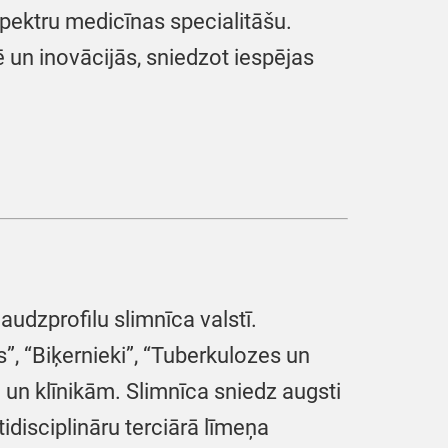
spektru medicīnas specialitāšu.
nē un inovācijās, sniedzot iespējas
audzprofilu slimnīca valstī.
s”, “Biķernieki”, “Tuberkulozes un
m un klīnikām. Slimnīca sniedz augsti
disciplināru terciārā līmeņa