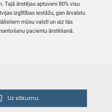
. Tajā ārstējas aptuveni 80% visu
jas izglītības iestāžu, gan ārvalstu
ālistiem mūsu valstī un aiz tās
izmantošanu pacientu ārstēšanā.
Uz sākumu