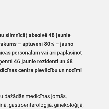
u slimnīcā) absolvē 48 jaunie
airākums – aptuveni 80% – jauno
nīcas personālam vai arī paplašinot
ņemti 46 jaunie rezidenti un 68
icīnas centra pievilcību un nozīmi
arbu dažādās medicīnas jomās,
īnā, gastroenteroloģijā, ginekoloģijā,