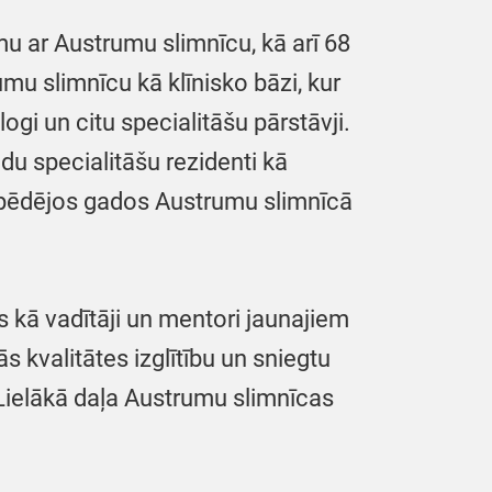
u ar Austrumu slimnīcu, kā arī 68
umu slimnīcu kā klīnisko bāzi, kur
ogi un citu specialitāšu pārstāvji.
du specialitāšu rezidenti kā
vā pēdējos gados Austrumu slimnīcā
 kā vadītāji un mentori jaunajiem
s kvalitātes izglītību un sniegtu
Lielākā daļa Austrumu slimnīcas