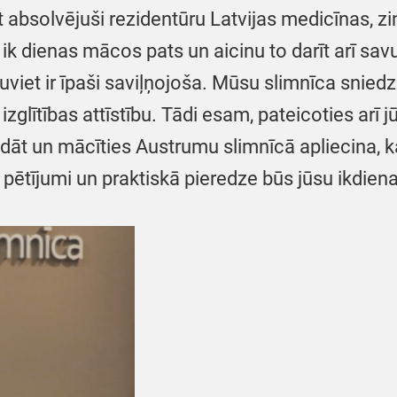
absolvējuši rezidentūru Latvijas medicīnas, zi
 ik dienas mācos pats un aicinu to darīt arī sa
viet ir īpaši saviļņojoša. Mūsu slimnīca sniedz n
zglītības attīstību. Tādi esam, pateicoties arī j
dāt un mācīties Austrumu slimnīcā apliecina, ka
pētījumi un praktiskā pieredze būs jūsu ikdien