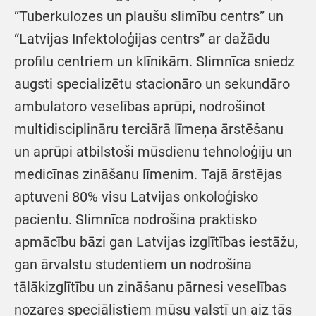
“Tuberkulozes un plaušu slimību centrs” un
“Latvijas Infektoloģijas centrs” ar dažādu
profilu centriem un klīnikām. Slimnīca sniedz
augsti specializētu stacionāro un sekundāro
ambulatoro veselības aprūpi, nodrošinot
multidisciplināru terciārā līmeņa ārstēšanu
un aprūpi atbilstoši mūsdienu tehnoloģiju un
medicīnas zināšanu līmenim. Tajā ārstējas
aptuveni 80% visu Latvijas onkoloģisko
pacientu. Slimnīca nodrošina praktisko
apmācību bāzi gan Latvijas izglītības iestāžu,
gan ārvalstu studentiem un nodrošina
tālākizglītību un zināšanu pārnesi veselības
nozares speciālistiem mūsu valstī un aiz tās