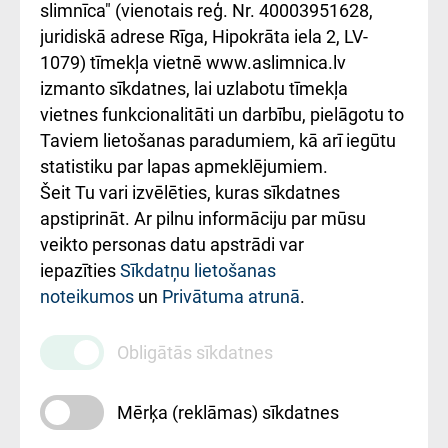
iesniegšanas
лікарні та співпраця з
slimnīca" (vienotais reģ. Nr. 40003951628,
kārtība
Україною
juridiskā adrese Rīga, Hipokrāta iela 2, LV-
1079) tīmekļa vietnē www.aslimnica.lv
Kā pie mums nokļūt
izmanto sīkdatnes, lai uzlabotu tīmekļa
vietnes funkcionalitāti un darbību, pielāgotu to
Rēķinu apmaksas
Taviem lietošanas paradumiem, kā arī iegūtu
ceļvedis
statistiku par lapas apmeklējumiem.
Šeit Tu vari izvēlēties, kuras sīkdatnes
Rekvizīti un
apstiprināt. Ar pilnu informāciju par mūsu
ārstniecības
veikto personas datu apstrādi var
iestādes kods
iepazīties
Sīkdatņu lietošanas
noteikumos
un
Privātuma atrunā
.
010000234
Maksas
Obligātās sīkdatnes
pakalpojumu
cenrādis
Mērķa (reklāmas) sīkdatnes