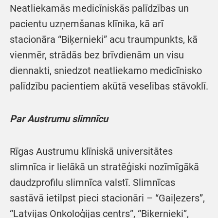
Neatliekamās medicīniskās palīdzības un
pacientu uzņemšanas klīnika, kā arī
stacionāra “Biķernieki” acu traumpunkts, kā
vienmēr, strādās bez brīvdienām un visu
diennakti, sniedzot neatliekamo medicīnisko
palīdzību pacientiem akūtā veselības stāvoklī.
Par Austrumu slimnīcu
Rīgas Austrumu klīniskā universitātes
slimnīca ir lielākā un stratēģiski nozīmīgākā
daudzprofilu slimnīca valstī. Slimnīcas
sastāvā ietilpst pieci stacionāri – “Gaiļezers”,
“Latvijas Onkoloģijas centrs”, “Biķernieki”,