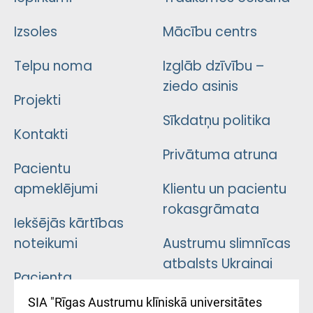
Izsoles
Mācību centrs
Telpu noma
Izglāb dzīvību –
ziedo asinis
Projekti
Sīkdatņu politika
Kontakti
Privātuma atruna
Pacientu
apmeklējumi
Klientu un pacientu
rokasgrāmata
Iekšējās kārtības
noteikumi
Austrumu slimnīcas
atbalsts Ukrainai
Pacienta
atsauksmju/sūdzību
Підтримка Східної
SIA "Rīgas Austrumu klīniskā universitātes