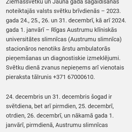
Ziemassvētku un Jaunā gada sagaidīšanas
noteiktajās valsts svētku brīvdienās – 2023.
gada 24., 25., 26. un 31. decembrī, kā arī 2024.
gada 1. janvārī – Rīgas Austrumu klīniskās
universitātes slimnīcas (Austrumu slimnīca)
stacionāros nenotiks ārstu ambulatorās
pieņemšanas un diagnostiskie izmeklējumi.
Svētku dienā zvanus nepieņems arī vienotais
pieraksta tālrunis +371 67000610.
24. decembris un 31. decembris šogad ir
svētdiena, bet arī pirmdien, 25. decembrī,
otrdien, 26. decembrī, un nākamā gada 1.
janvārī, pirmdienā, Austrumu slimnīcas