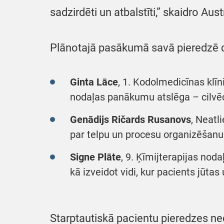
sadzirdēti un atbalstīti,” skaidro A
Plānotajā pasākumā savā pieredzē d
Ginta Lāce
, 1. Kodolmedicīnas klīn
nodaļas panākumu atslēga – cilvēci
Genādijs Ričards Rusanovs
, Neatl
par telpu un procesu organizēšanu 
Signe Plāte
, 9. Ķīmijterapijas nod
kā izveidot vidi, kur pacients jūtas
Starptautiskā pacientu pieredzes ned