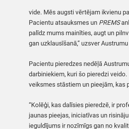
vide. Mēs augsti vērtējam ikvienu pac
Pacientu atsauksmes un
PREMS
ank
palīdz mums mainīties, augt un pilnv
gan uzklausīšanā,” uzsver Austrumu
Pacientu pieredzes nedēļā Austrumu 
darbiniekiem, kuri šo pieredzi veido
veiksmes stāstiem un pieejām, kas p
“Kolēģi, kas dalīsies pieredzē, ir pr
jaunas pieejas, iniciatīvas un risin
ieguldījums ir nozīmīgs gan no kvalit