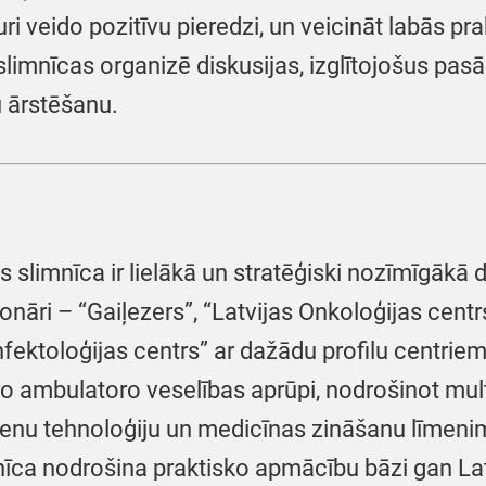
uri veido pozitīvu pieredzi, un veicināt labās p
limnīcas organizē diskusijas, izglītojošus pasā
u ārstēšanu.
 slimnīca ir lielākā un stratēģiski nozīmīgākā d
ionāri – “Gaiļezers”, “Latvijas Onkoloģijas centr
nfektoloģijas centrs” ar dažādu profilu centrie
o ambulatoro veselības aprūpi, nodrošinot multi
ienu tehnoloģiju un medicīnas zināšanu līmenim
īca nodrošina praktisko apmācību bāzi gan Latvi