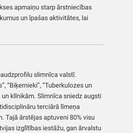
rakses apmaiņu starp ārstniecības
kumus un īpašas aktivitātes, lai
audzprofilu slimnīca valstī.
s”, “Biķernieki”, “Tuberkulozes un
m un klīnikām. Slimnīca sniedz augsti
disciplināru terciārā līmeņa
. Tajā ārstējas aptuveni 80% visu
jas izglītības iestāžu, gan ārvalstu