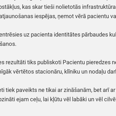
tākļus, kas skar tieši nolietotās infrastruktū
as atjaunošanas iespējas, ņemot vērā pacientu v
rēsies uz pacienta identitātes pārbaudes kultū
ēšanos.
 rezultāti tiks publiskoti Pacientu pieredzes n
īgāk vērtētos stacionāru, klīniku un nodaļu dar
i tiek paveikts ne tikai ar zināšanām, bet arī ar
nāti ejam ceļu, lai kļūtu vēl labāki un vēl cilv