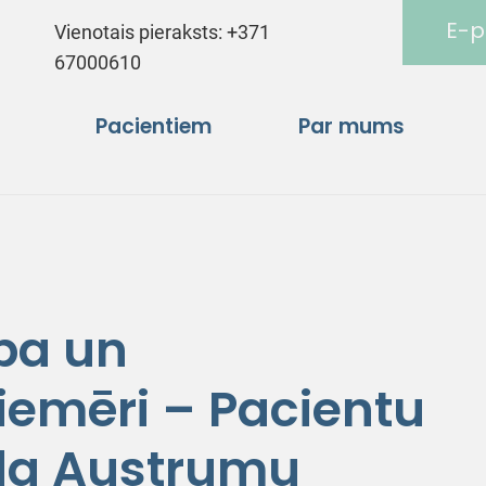
E-p
Vienotais pieraksts:
+371
67000610
Pacientiem
Par mums
ība un
iemēri – Pacientu
ēļa Austrumu