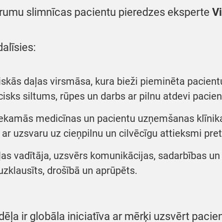
ustrumu slimnīcas pacientu pieredzes eksperte
Vi
alīsies:
iskās daļas virsmāsa, kura bieži pieminēta pacient
sks siltums, rūpes un darbs ar pilnu atdevi pacien
iekamās medicīnas un pacientu uzņemšanas klīnikas
ar uzsvaru uz cieņpilnu un cilvēcīgu attieksmi pret
aļas vadītāja, uzsvērs komunikācijas, sadarbības un
 uzklausīts, drošībā un aprūpēts.
ēļa ir globāla iniciatīva ar mērķi uzsvērt paci