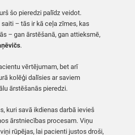
urš šo pieredzi palīdz veidot.
iti – tās ir kā ceļa zīmes, kas
stās – gan ārstēšanā, gan attieksmē,
ņēvičs
.
acientu vērtējumam, bet arī
urā kolēģi dalīsies ar saviem
ālu ārstēšanās pieredzi.
s, kuri savā ikdienas darbā ievieš
šanos ārstniecības procesam. Viņu
ņi rūpējas, lai pacienti justos droši,