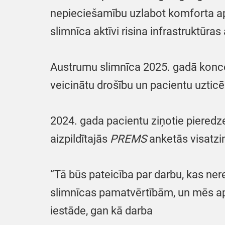
nepieciešamību uzlabot komforta aps
slimnīca aktīvi risina infrastruktūr
Austrumu slimnīca 2025. gadā koncent
veicinātu drošību un pacientu uztic
2024. gada pacientu ziņotie pieredzes
aizpildītajās
PREMS
anketās visatzin
“Tā būs pateicība par darbu, kas neret
slimnīcas pamatvērtībām, un mēs apzi
iestāde, gan kā darba