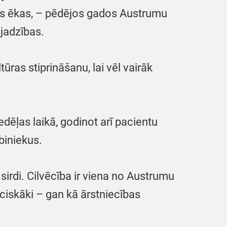
ras ēkas, – pēdējos gados Austrumu
ajadzības.
ras stiprināšanu, lai vēl vairāk
edēļas laikā, godinot arī pacientu
biniekus.
 sirdi. Cilvēcība ir viena no Austrumu
ēciskāki – gan kā ārstniecības