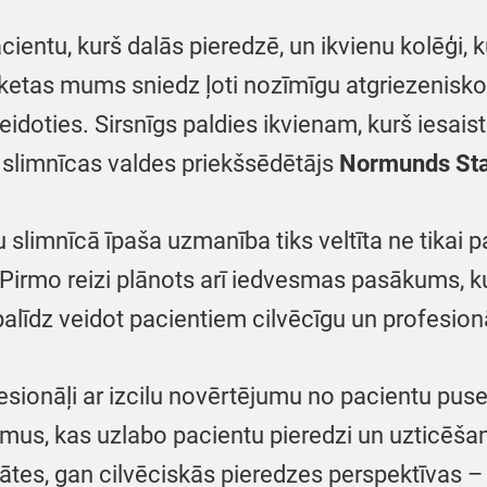
ientu, kurš dalās pieredzē, un ikvienu kolēģi, k
etas mums sniedz ļoti nozīmīgu atgriezenisko sa
eidoties. Sirsnīgs paldies ikvienam, kurš iesai
 slimnīcas valdes priekšsēdētājs
Normunds Sta
slimnīcā īpaša uzmanība tiks veltīta ne tikai p
. Pirmo reizi plānots arī iedvesmas pasākums, k
alīdz veidot pacientiem cilvēcīgu un profesion
ofesionāļi ar izcilu novērtējumu no pacientu puse
ājumus, kas uzlabo pacientu pieredzi un uzticē
ātes, gan cilvēciskās pieredzes perspektīvas – vi