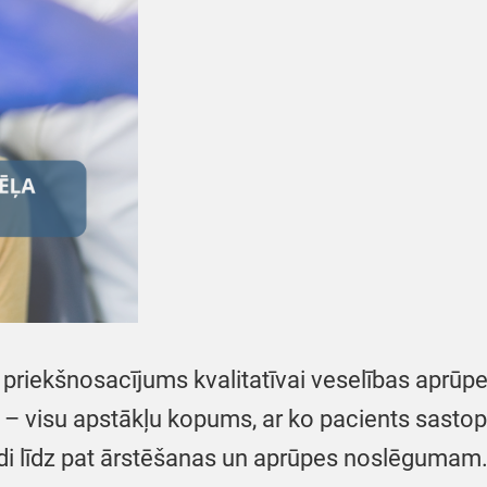
priekšnosacījums kvalitatīvai veselības aprūpei.
e – visu apstākļu kopums, ar ko pacients sasto
ādi līdz pat ārstēšanas un aprūpes noslēgumam