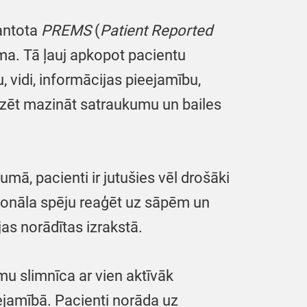
mantota
PREMS
(
Patient Reported
ma. Tā ļauj apkopot pacientu
vidi, informācijas pieejamību,
zēt mazināt satraukumu un bailes
mā, pacienti ir jutušies vēl drošāki
rsonāla spēju reaģēt uz sāpēm un
as norādītas izrakstā.
mu slimnīca ar vien aktīvāk
ejamībā. Pacienti norāda uz