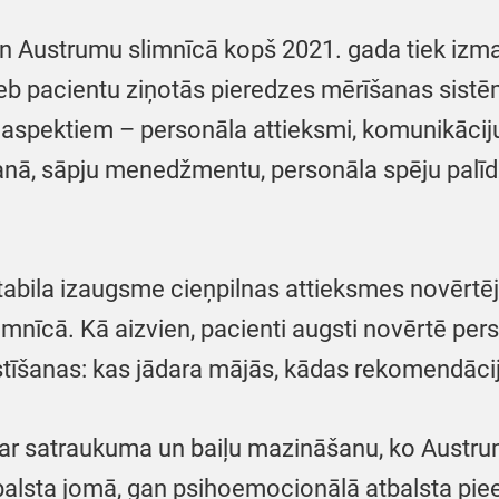
 un Austrumu slimnīcā kopš 2021. gada tiek iz
jeb pacientu ziņotās pieredzes mērīšanas sistē
spektiem – personāla attieksmi, komunikāciju, 
nā, sāpju menedžmentu, personāla spēju palīd
stabila izaugsme cieņpilnas attieksmes novērtēju
imnīcā. Kā aizvien, pacienti augsti novērtē pe
tīšanas: kas jādara mājās, kādas rekomendācij
i ar satraukuma un baiļu mazināšanu, ko Austru
balsta jomā, gan psihoemocionālā atbalsta pie