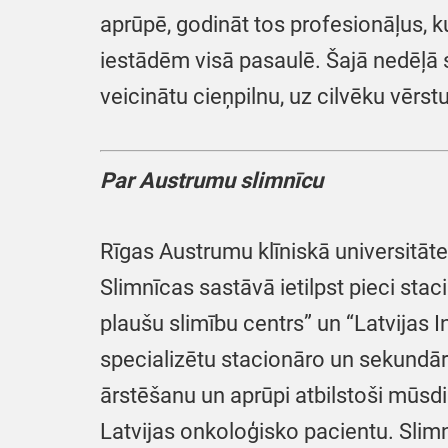
aprūpē, godināt tos profesionāļus, k
iestādēm visā pasaulē. Šajā nedēļā s
veicinātu cieņpilnu, uz cilvēku vērst
Par Austrumu slimnīcu
Rīgas Austrumu klīniskā universitātes
Slimnīcas sastāvā ietilpst pieci stac
plaušu slimību centrs” un “Latvijas I
specializētu stacionāro un sekundār
ārstēšanu un aprūpi atbilstoši mūsd
Latvijas onkoloģisko pacientu. Slimn