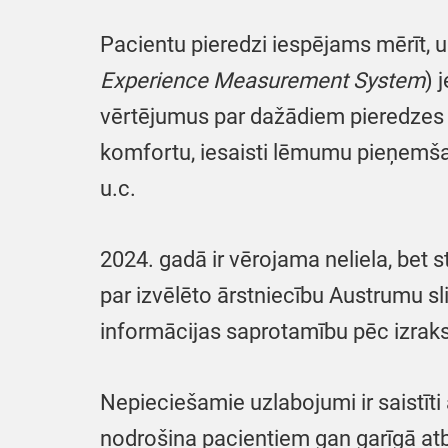
Pacientu pieredzi iespējams mērīt,
Experience Measurement System
) 
vērtējumus par dažādiem pieredzes a
komfortu, iesaisti lēmumu pieņemša
u.c.
2024. gadā ir vērojama neliela, bet 
par izvēlēto ārstniecību Austrumu sl
informācijas saprotamību pēc izraks
Nepieciešamie uzlabojumi ir saistīt
nodrošina pacientiem gan garīgā at