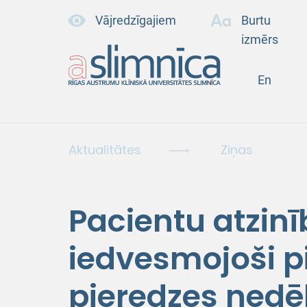
Vājredzīgajiem
Burtu
izmērs
En
Aktualitātes
Ziņas
Pacientu atzin
iedvesmojoši p
pieredzes ned