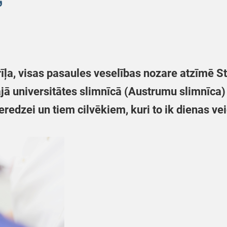
ļa, visas pasaules veselības nozare atzīmē St
jā universitātes slimnīcā (Austrumu slimnīca) 
redzei un tiem cilvēkiem, kuri to ik dienas ve