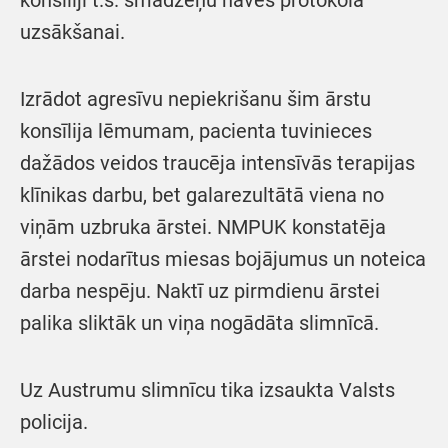
konsīliji t.s. smadzeņu nāves protokola
uzsākšanai.
Izrādot agresīvu nepiekrišanu šim ārstu
konsīlija lēmumam, pacienta tuvinieces
dažādos veidos traucēja intensīvās terapijas
klīnikas darbu, bet galarezultātā viena no
viņām uzbruka ārstei. NMPUK konstatēja
ārstei nodarītus miesas bojājumus un noteica
darba nespēju. Naktī uz pirmdienu ārstei
palika sliktāk un viņa nogādāta slimnīcā.
Uz Austrumu slimnīcu tika izsaukta Valsts
policija.