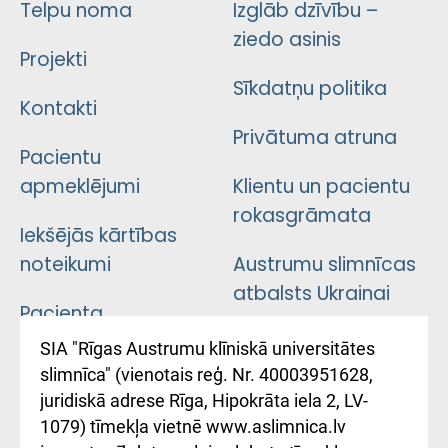
Telpu noma
Izglāb dzīvību –
ziedo asinis
Projekti
Sīkdatņu politika
Kontakti
Privātuma atruna
Pacientu
apmeklējumi
Klientu un pacientu
rokasgrāmata
Iekšējās kārtības
noteikumi
Austrumu slimnīcas
atbalsts Ukrainai
Pacienta
atsauksmju/sūdzību
Підтримка Східної
SIA "Rīgas Austrumu klīniskā universitātes
iesniegšanas
лікарні та співпраця з
slimnīca" (vienotais reģ. Nr. 40003951628,
kārtība
Україною
juridiskā adrese Rīga, Hipokrāta iela 2, LV-
1079) tīmekļa vietnē www.aslimnica.lv