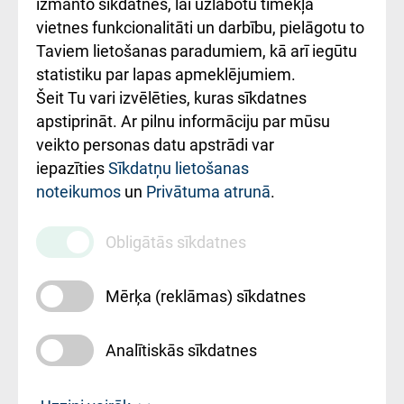
Kā pie mums nokļūt
izmanto sīkdatnes, lai uzlabotu tīmekļa
vietnes funkcionalitāti un darbību, pielāgotu to
Rēķinu apmaksas
Taviem lietošanas paradumiem, kā arī iegūtu
ceļvedis
statistiku par lapas apmeklējumiem.
Šeit Tu vari izvēlēties, kuras sīkdatnes
Rekvizīti un
apstiprināt. Ar pilnu informāciju par mūsu
ārstniecības
veikto personas datu apstrādi var
iestādes kods
iepazīties
Sīkdatņu lietošanas
noteikumos
un
Privātuma atrunā
.
010000234
Maksas
Obligātās sīkdatnes
pakalpojumu
cenrādis
Mērķa (reklāmas) sīkdatnes
Analītiskās sīkdatnes
Uz sākumu