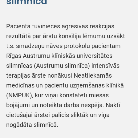
slimnīcā
Pacienta tuvinieces agresīvas reakcijas
rezultātā par ārstu konsīlija lēmumu uzsākt
t.s. smadzeņu nāves protokolu pacientam
Rīgas Austrumu klīniskās universitātes
slimnīcas (Austrumu slimnīca) intensīvās
terapijas ārste nonākusi Neatliekamās
medicīnas un pacientu uzņemšanas klīnikā
(NMPUK), kur viņai konstatēti miesas
bojājumi un noteikta darba nespēja. Naktī
cietušajai ārstei palicis sliktāk un viņa
nogādāta slimnīcā.