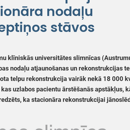
cionāra nodaļu
eptiņos stāvos
klīniskās universitātes slimnīcas (Austrumu 
bas nodaļu atjaunošanas un rekonstrukcijas t
nota telpu rekonstrukcija vairāk nekā 18 000 k
 kas uzlabos pacientu ārstēšanās apstākļus, k
redzēts, ka stacionāra rekonstrukcijai jānosl