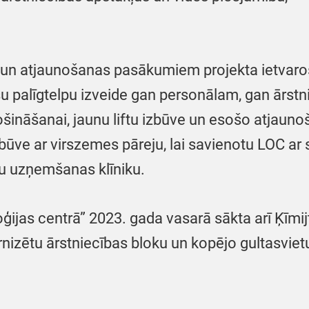
un atjaunošanas pasākumiem projekta ietvaros 
pašu palīgtelpu izveide gan personālam, gan ārst
šināšanai, jaunu liftu izbūve un esošo atjaunoš
ve ar virszemes pāreju, lai savienotu LOC ar 
u uzņemšanas klīniku.
ģijas centrā” 2023. gada vasarā sākta arī Ķīmij
izētu ārstniecības bloku un kopējo gultasvietu 