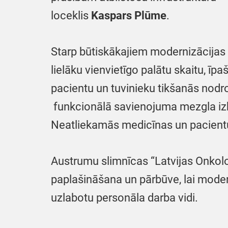
loceklis
Kaspars Plūme
.
Starp būtiskākajiem modernizācijas 
lielāku vienvietīgo palātu skaitu, ī
pacientu un tuvinieku tikšanās nodro
funkcionālā savienojuma mezgla izbū
Neatliekamās medicīnas un pacient
Austrumu slimnīcas “Latvijas Onkolo
paplašināšana un pārbūve, lai modern
uzlabotu personāla darba vidi.