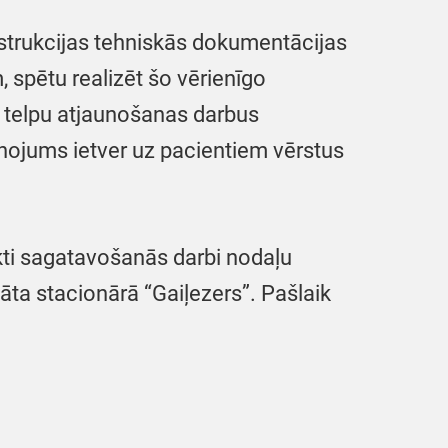
strukcijas tehniskās dokumentācijas
, spētu realizēt šo vērienīgo
ā, telpu atjaunošanas darbus
ānojums ietver uz pacientiem vērstus
kti sagatavošanās darbi nodaļu
ta stacionārā “Gaiļezers”. Pašlaik