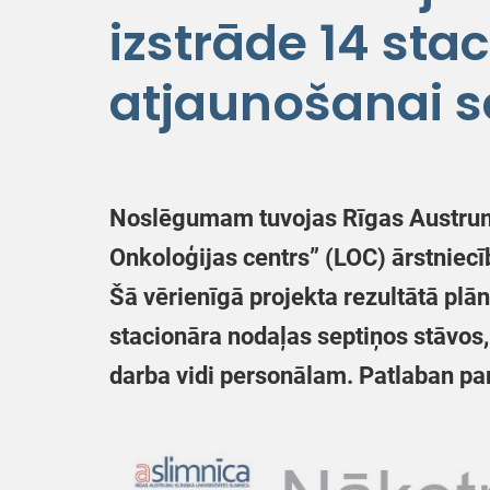
izstrāde 14 sta
atjaunošanai s
Noslēgumam tuvojas Rīgas Austrumu 
Onkoloģijas centrs” (LOC)
ārstniecī
Šā vērienīgā projekta rezultātā plā
stacionāra nodaļas septiņos stāvos,
darba vidi personālam. Patlaban pa