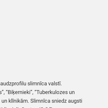
audzprofilu slimnīca valstī.
s”, “Biķernieki”, “Tuberkulozes un
m un klīnikām. Slimnīca sniedz augsti