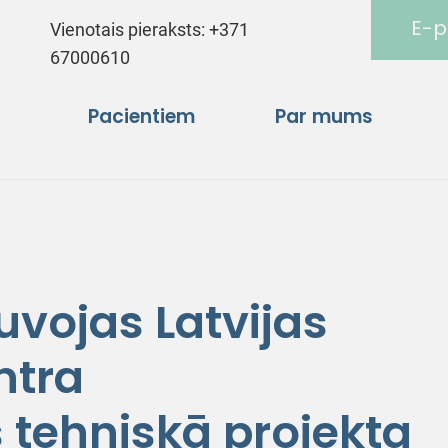
E-p
Vienotais pieraksts:
+371
67000610
Pacientiem
Par mums
vojas Latvijas
ntra
 tehniskā projekta