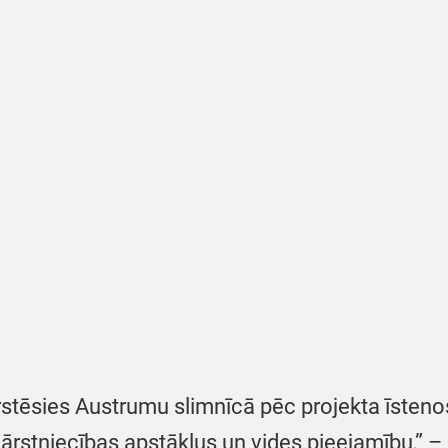
rstēsies Austrumu slimnīcā pēc projekta īste
– ārstniecības apstākļus un vides pieejamību,”