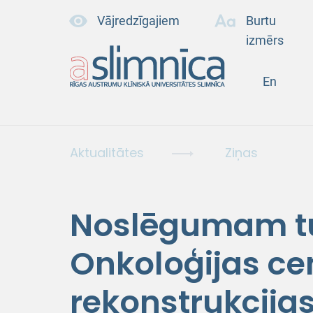
Vājredzīgajiem
Burtu
izmērs
En
Aktualitātes
Ziņas
Noslēgumam tu
Onkoloģijas ce
rekonstrukcijas