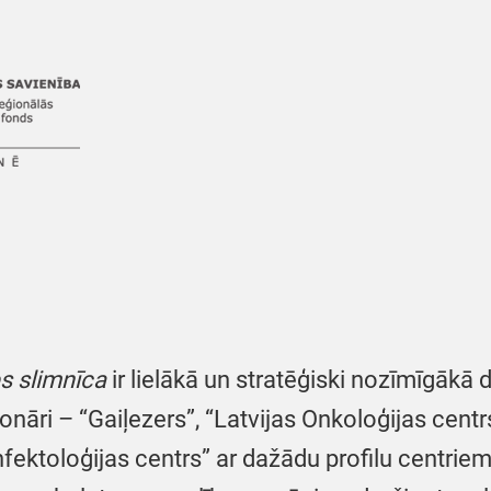
es slimnīca
ir lielākā un stratēģiski nozīmīgākā d
ionāri – “Gaiļezers”, “Latvijas Onkoloģijas centr
nfektoloģijas centrs” ar dažādu profilu centrie