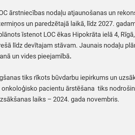
OC ārstniecības nodaļu atjaunošanas un rekon
termiņos un paredzētajā laikā, līdz 2027. gadam
ā plānots īstenot LOC ēkas Hipokrāta ielā 4, Rīg
trešā līdz devītajam stāvam. Jaunais nodaļu pl
šanā un vides pieejamībā
.
igšanas tiks rīkots būvdarbu iepirkums un uzsā
 onkoloģisko pacientu ārstēšana tiks nodrošinā
uzsākšanas laiks – 2024. gada novembris.