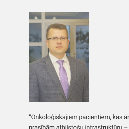
“Onkoloģiskajiem pacientiem, kas ā
prasībām atbilstošu infrastruktūru 