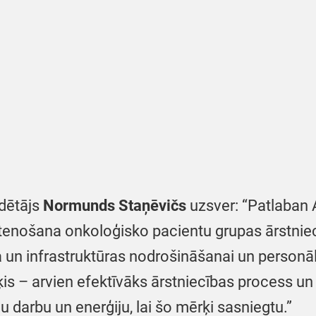
dētājs
Normunds Staņēvičs
uzsver: “Patlaban 
 īstenošana onkoloģisko pacientu grupas ārstni
un infrastruktūras nodrošināšanai un personāl
ķis – arvien efektīvāks ārstniecības process u
u darbu un enerģiju, lai šo mērķi sasniegtu.”