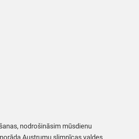
nošanas, nodrošināsim mūsdienu
 – norāda Austrumu slimnīcas valdes