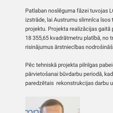
Patlaban noslēguma fāzei tuvojas L
izstrāde, lai Austrumu slimnīca īsos 
projektu. Projekta realizācijas gait
18 355,65 kvadrātmetru platībā, no 
risinājumus ārstniecības nodrošinā
Pēc tehniskā projekta pilnīgas pabe
pārvietošanai būvdarbu periodā, kad
paredzētais rekonstrukcijas darbu 