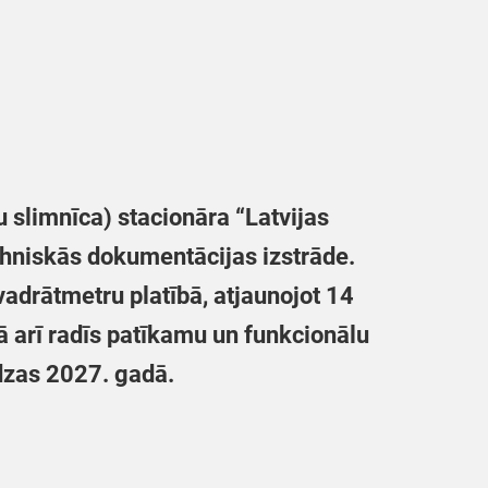
slimnīca) stacionāra “Latvijas
ehniskās dokumentācijas izstrāde.
vadrātmetru platībā, atjaunojot 14
ā arī radīs patīkamu un funkcionālu
ēdzas 2027. gadā.