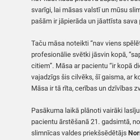
svarīgi, lai māsas valstī un mūsu s
pašām ir jāpierāda un jāattīsta sava 
Taču māsa noteikti “nav viens spēlē
profesionālie svētki jāsvin kopā, “
citiem”. Māsa ar pacientu “ir kopā d
vajadzīgs šis cilvēks, šī gaisma, ar 
Māsa ir tā rīta, cerības un dzīvības z
Pasākuma laikā plānoti vairāki lasī
pacientu ārstēšanā 21. gadsimtā, n
slimnīcas valdes priekšsēdētājs
Nor