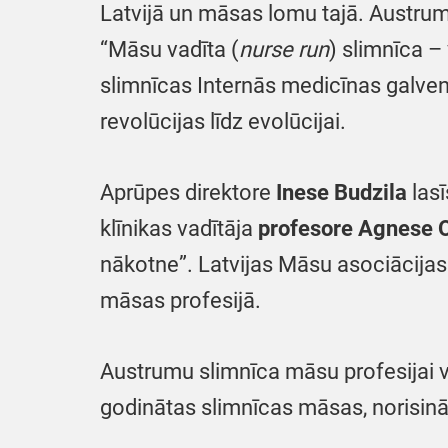
Latvijā un māsas lomu tajā. Austrum
“Māsu vadīta (
nurse run
) slimnīca 
slimnīcas Internās medicīnas galven
revolūcijas līdz evolūcijai.
Aprūpes direktore
Inese Budzila
lasī
klīnikas vadītāja
profesore Agnese 
nākotne”. Latvijas Māsu asociācij
māsas profesijā.
Austrumu slimnīca māsu profesijai v
godinātas slimnīcas māsas, norisin