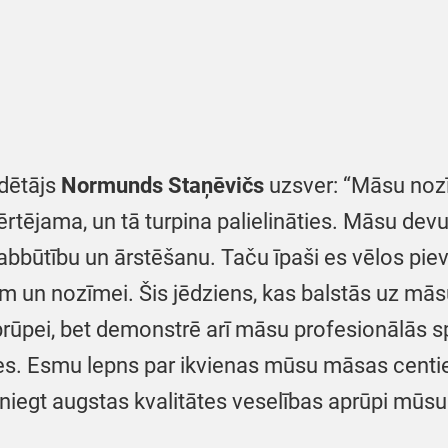
dētājs
Normunds Staņēvičs
uzsver: “Māsu noz
rtējama, un tā turpina palielināties. Māsu dev
labbūtību un ārstēšanu. Taču īpaši es vēlos pie
m un nozīmei. Šis jēdziens, kas balstās uz mā
prūpei, bet demonstrē arī māsu profesionālās s
. Esmu lepns par ikvienas mūsu māsas centien
 sniegt augstas kvalitātes veselības aprūpi m