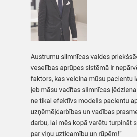
Austrumu slimnīcas valdes priekšsē
veselības aprūpes sistēmā ir nepārvē
faktors, kas veicina mūsu pacientu 
jeb māsu vadītas slimnīcas jēdziena
ne tikai efektīvs modelis pacientu a
uzņēmējdarbības un vadības prasmes
darbu, lai mēs kopā varētu turpināt
par viņu uzticamību un rūpēm!”