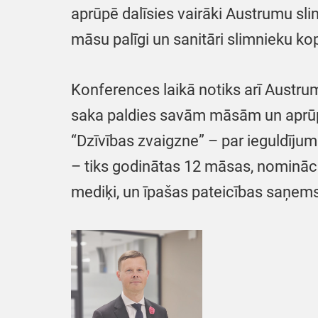
aprūpē dalīsies vairāki Austrumu s
māsu palīgi un sanitāri slimnieku kop
Konferences laikā notiks arī Austr
saka paldies savām māsām un aprūpe
“Dzīvības zvaigzne” – par ieguldīju
– tiks godinātas 12 māsas, nominācij
mediķi, un īpašas pateicības saņems