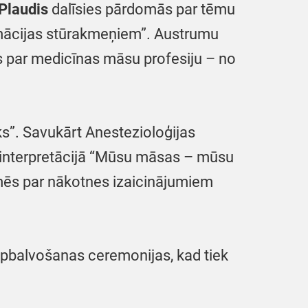
Plaudis
dalīsies pārdomās par tēmu
rmācijas stūrakmeņiem”. Austrumu
 par medicīnas māsu profesiju – no
ks”. Savukārt Anestezioloģijas
interpretācijā “Mūsu māsas – mūsu
ēs par nākotnes izaicinājumiem
apbalvošanas ceremonijas, kad tiek