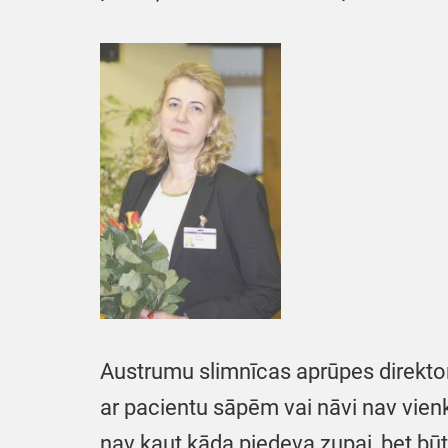
Austrumu slimnīcas aprūpes direkt
ar pacientu sāpēm vai nāvi nav vienkār
nav kaut kāda piedeva zupai, bet būt