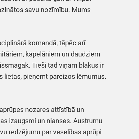
n apzinātos savu nozīmību. Mums
sciplinārā komandā, tāpēc arī
anitāriem, kapelāniem un daudziem
vissmagāk. Tieši tad viņam blakus ir
vas lietas, pieņemt pareizos lēmumus.
aprūpes nozares attīstībā un
ijas izaugsmi un nianses. Austrumu
avu redzējumu par veselības aprūpi