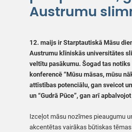
Austrumu slim
12. maijs ir Starptautiskā Māsu di
Austrumu klīniskās universitātes s
veltītu pasākumu. Šogad tas notiks 
konferencē “Mūsu māsas, mūsu nāk
attīstības potenciālu, gan sveicot
un “Gudrā Pūce”, gan arī apbalvojo
Izceļot māsu nozīmes pieaugumu un 
akcentētas vairākas būtiskas tēmas