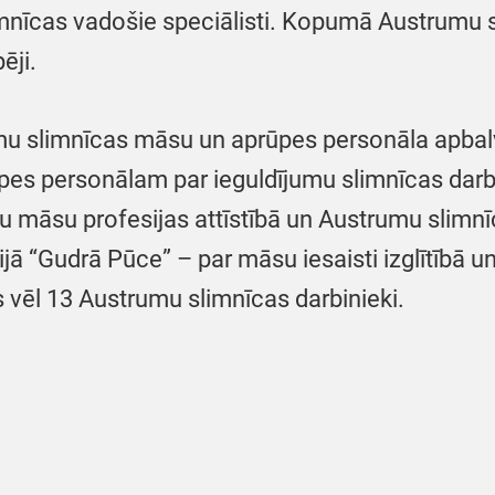
limnīcas vadošie speciālisti. Kopumā Austrumu
ēji.
umu slimnīcas māsu un aprūpes personāla apba
s personālam par ieguldījumu slimnīcas darbā
mu māsu profesijas attīstībā un Austrumu slim
ā “Gudrā Pūce” – par māsu iesaisti izglītībā un
 vēl 13 Austrumu slimnīcas darbinieki.