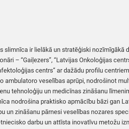
 slimnīca ir lielākā un stratēģiski nozīmīgākā d
ionāri – “Gaiļezers”, “Latvijas Onkoloģijas centr
nfektoloģijas centrs” ar dažādu profilu centrie
o ambulatoro veselības aprūpi, nodrošinot multi
ienu tehnoloģiju un medicīnas zināšanu līmenim
īca nodrošina praktisko apmācību bāzi gan Latvi
bu un zināšanu pārnesi veselības nozares speci
ētniecisko darbu un attīsta inovatīvu metožu 