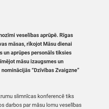
 nozīmi veselības aprūpē. Rīgas
vas māsas, rīkojot Māsu dienai
as un aprūpes personāls tiksies
zīmējot māsu izaugsmes un
m nominācijās “Dzīvības Zvaigzne”
trumu slimnīcas konferencē tiks
jos darbos par māsu lomu veselības