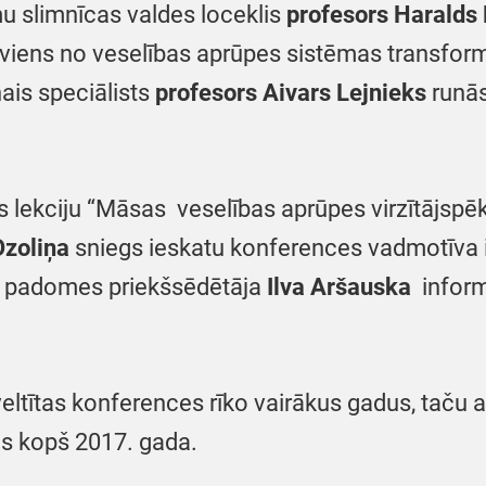
u slimnīcas valdes loceklis
profesors
Haralds 
– viens no veselības aprūpes sistēmas transfo
ais speciālists
profesors Aivars Lejnieks
runās
s lekciju “Māsas veselības aprūpes virzītājspē
Ozoliņa
sniegs ieskatu konferences vadmotīva 
as padomes priekšsēdētāja
Ilva Aršauska
inform
eltītas konferences rīko vairākus gadus, taču 
ās kopš 2017. gada.