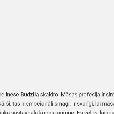
ore
Inese Budzila
skaidro: Māsas profesija ir si
ši, tas ir emocionāli smagi. Ir svarīgi, lai māsa
iska sastāvdaļa kopējā aprūpē. Es vēlos, lai mā