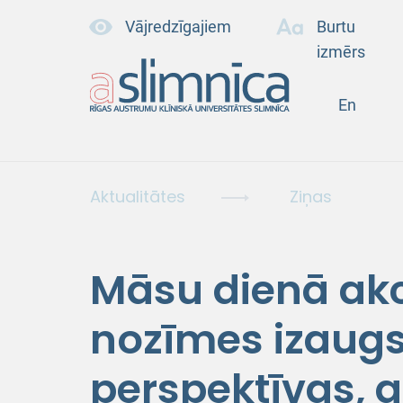
Vājredzīgajiem
Burtu
izmērs
En
Aktualitātes
Ziņas
Māsu dienā ak
nozīmes izaugs
perspektīvas, g