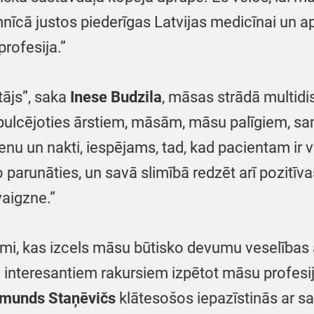
limnīcā justos piederīgas Latvijas medicīnai u
profesija.”
tājs”, saka
Inese Budzila
, māsas strādā multidi
sapulcējoties ārstiem, māsām, māsu palīgiem, s
ienu un nakti, iespējams, tad, kad pacientam ir 
ko parunāties, un savā slimībā redzēt arī pozitī
vaigzne.”
jumi, kas izcels māsu būtisko devumu veselības 
o interesantiem rakursiem izpētot māsu profes
munds Staņēvičs
klātesošos iepazīstinās ar s