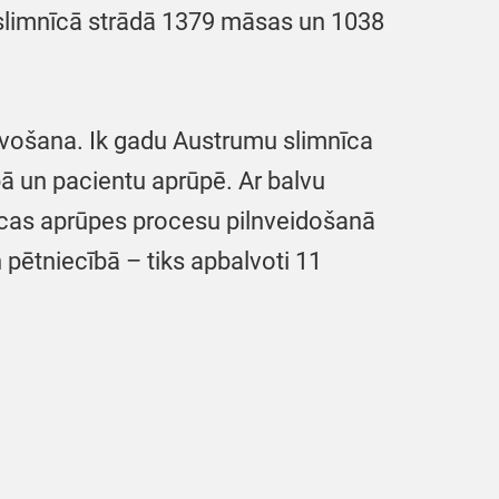
 slimnīcā strādā 1379 māsas un 1038
lvošana. Ik gadu Austrumu slimnīca
 un pacientu aprūpē. Ar balvu
nīcas aprūpes procesu pilnveidošanā
 pētniecībā – tiks apbalvoti 11