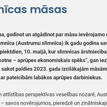
nīcas māsas
ena, godinot un atgādinot par māsu ievērojamo
limnīca (Austrumu slimnīca) ik gadu godina sa
piektdien, 10. maijā, kur slimnīcas ārstniecīb
otne – aprūpes ekonomiskais spēks”, gan ie
 un sakot paldies 2023. gada izcilākajām māsā
t ar pateicībām labākos aprūpes darbiniekus.
attīstības perspektīvas veselības nozarē, Aus
 – savos novērojumos, pieredzē un zinātniska