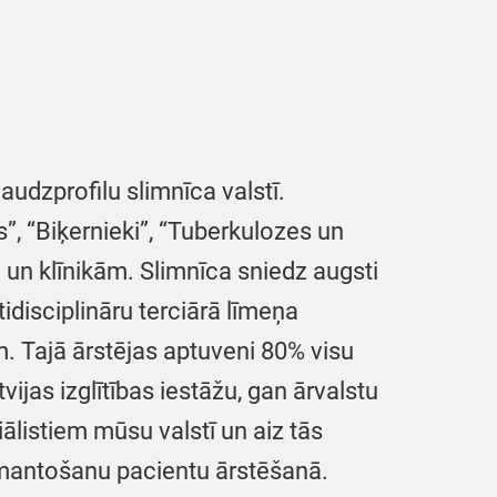
audzprofilu slimnīca valstī.
s”, “Biķernieki”, “Tuberkulozes un
m un klīnikām. Slimnīca sniedz augsti
disciplināru terciārā līmeņa
. Tajā ārstējas aptuveni 80% visu
jas izglītības iestāžu, gan ārvalstu
ālistiem mūsu valstī un aiz tās
izmantošanu pacientu ārstēšanā.