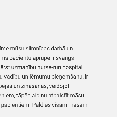
īme mūsu slimnīcas darbā un
ums pacientu aprūpē ir svarīgs
vērst uzmanību nurse-run hospital
su vadību un lēmumu pieņemšanu, ir
pējas un zināšanas, veidojot
iem, tāpēc aicinu atbalstīt māsu
ūsu pacientiem. Paldies visām māsām