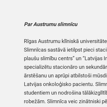
Par Austrumu slimnīcu
Rīgas Austrumu klīniskā universitātes
Slimnīcas sastāvā ietilpst pieci stac
plaušu slimību centrs” un “Latvijas I
specializētu stacionāro un sekundār
ārstēšanu un aprūpi atbilstoši mūsd
Latvijas onkoloģisko pacientu. Slimn
studentiem un nodrošina tālākizglītī
robežām. Slimnīca veic zinātniski p