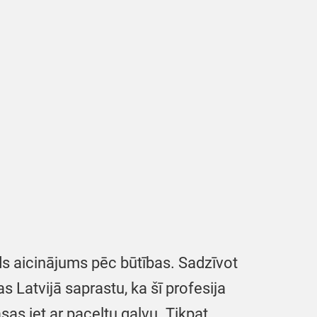
rds aicinājums pēc būtības. Sadzīvot
s Latvijā saprastu, ka šī profesija
sas iet ar paceltu galvu. Tikpat