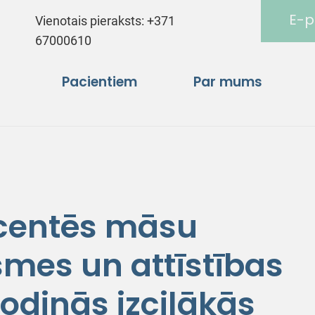
E-p
Vienotais pieraksts:
+371
67000610
Pacientiem
Par mums
centēs māsu
mes un attīstības
odinās izcilākās