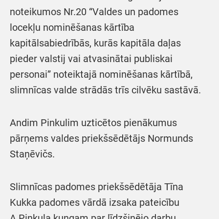
noteikumos Nr.20 “Valdes un padomes
locekļu nominēšanas kārtība
kapitālsabiedrībās, kurās kapitāla daļas
pieder valstij vai atvasinātai publiskai
personai” noteiktajā nominēšanas kārtībā,
slimnīcas valde strādās trīs cilvēku sastāvā.
Andim Pinkulim uzticētos pienākumus
pārņems valdes priekšsēdētājs Normunds
Staņēvičs.
Slimnīcas padomes priekšsēdētāja Tīna
Kukka padomes vārdā izsaka pateicību
A.Pinkuļa kungam par līdzšinējo darbu