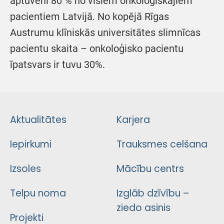
aptuveni 80 % no visiem onkoloģiskajiem
pacientiem Latvijā. No kopējā Rīgas
Austrumu klīniskās universitātes slimnīcas
pacientu skaita – onkoloģisko pacientu
īpatsvars ir tuvu 30%.
Aktualitātes
Karjera
Iepirkumi
Trauksmes celšana
Izsoles
Mācību centrs
Telpu noma
Izglāb dzīvību –
ziedo asinis
Projekti