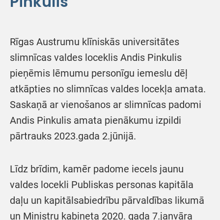
Pinkulis
Rīgas Austrumu klīniskās universitātes
slimnīcas valdes loceklis Andis Pinkulis
pieņēmis lēmumu personīgu iemeslu dēļ
atkāpties no slimnīcas valdes locekļa amata.
Saskaņā ar vienošanos ar slimnīcas padomi
Andis Pinkulis amata pienākumu izpildi
pārtrauks 2023.gada 2.jūnijā.
Līdz brīdim, kamēr padome iecels jaunu
valdes locekli Publiskas personas kapitāla
daļu un kapitālsabiedrību pārvaldības likumā
un Ministru kabineta 2020. gada 7.janvāra