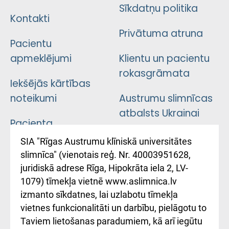
Sīkdatņu politika
Kontakti
Privātuma atruna
Pacientu
apmeklējumi
Klientu un pacientu
rokasgrāmata
Iekšējās kārtības
noteikumi
Austrumu slimnīcas
atbalsts Ukrainai
Pacienta
atsauksmju/sūdzību
Підтримка Східної
SIA "Rīgas Austrumu klīniskā universitātes
iesniegšanas
лікарні та співпраця з
slimnīca" (vienotais reģ. Nr. 40003951628,
kārtība
Україною
juridiskā adrese Rīga, Hipokrāta iela 2, LV-
1079) tīmekļa vietnē www.aslimnica.lv
Kā pie mums nokļūt
izmanto sīkdatnes, lai uzlabotu tīmekļa
vietnes funkcionalitāti un darbību, pielāgotu to
Rēķinu apmaksas
Taviem lietošanas paradumiem, kā arī iegūtu