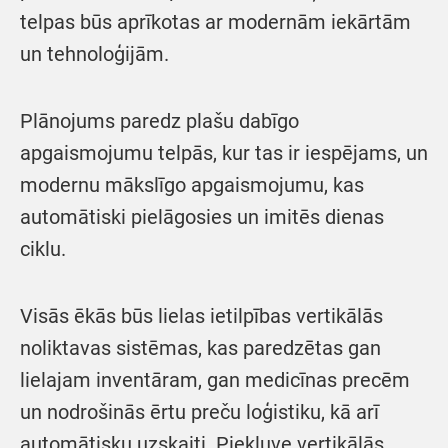
telpas būs aprīkotas ar modernām iekārtām
un tehnoloģijām.
Plānojums paredz plašu dabīgo
apgaismojumu telpās, kur tas ir iespējams, un
modernu mākslīgo apgaismojumu, kas
automātiski pielāgosies un imitēs dienas
ciklu.
Visās ēkās būs lielas ietilpības vertikālās
noliktavas sistēmas, kas paredzētas gan
lielajam inventāram, gan medicīnas precēm
un nodrošinās ērtu preču loģistiku, kā arī
automātisku uzskaiti. Piekļuve vertikālās