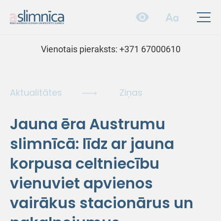
Vienotais pieraksts:
+371 67000610
Aktualitātes
Ziņas
Jauna ēra Austrumu
slimnīcā: līdz ar jauna
korpusa celtniecību
vienuviet apvienos
vairākus stacionārus un