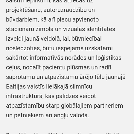
saistīti iepirkumi, kas attiecas uz
projektēšanu, autoruzraudzību un
būvdarbiem, kā arī piecu apvienoto
stacionāru zīmola un vizuālās identitātes
izveidi jaunā veidolā, lai, būvniecībai
noslēdzoties, būtu iespējams uzskatāmi
sakārtot informatīvās norādes un loģistikas
ceļus, nodalīt pacientu plūsmas un radīt
saprotamu un atpazīstamu ārējo tēlu jaunajā
Baltijas valstīs lielākajā slimnīcu
infrastruktūrā, kas palīdzēs veidot
atpazīstamību starp globālajiem partneriem
un pētniekiem arī angļu valodā.