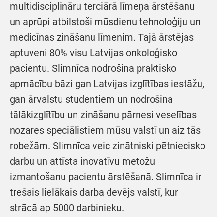
multidisciplināru terciārā līmeņa ārstēšanu
un aprūpi atbilstoši mūsdienu tehnoloģiju un
medicīnas zināšanu līmenim. Tajā ārstējas
aptuveni 80% visu Latvijas onkoloģisko
pacientu. Slimnīca nodrošina praktisko
apmācību bāzi gan Latvijas izglītības iestāžu,
gan ārvalstu studentiem un nodrošina
tālākizglītību un zināšanu pārnesi veselības
nozares speciālistiem mūsu valstī un aiz tās
robežām. Slimnīca veic zinātniski pētniecisko
darbu un attīsta inovatīvu metožu
izmantošanu pacientu ārstēšanā. Slimnīca ir
trešais lielākais darba devējs valstī, kur
strādā ap 5000 darbinieku.