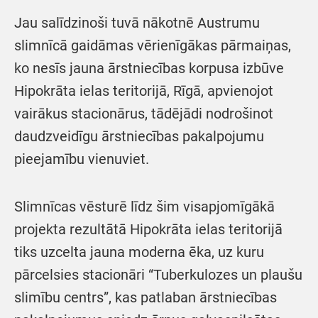
Jau salīdzinoši tuvā nākotnē Austrumu
slimnīcā gaidāmas vērienīgākas pārmaiņas,
ko nesīs jauna ārstniecības korpusa izbūve
Hipokrāta ielas teritorijā, Rīgā, apvienojot
vairākus stacionārus, tādējādi nodrošinot
daudzveidīgu ārstniecības pakalpojumu
pieejamību vienuviet.
Slimnīcas vēsturē līdz šim visapjomīgākā
projekta rezultātā Hipokrāta ielas teritorijā
tiks uzcelta jauna moderna ēka, uz kuru
pārcelsies stacionāri “Tuberkulozes un plaušu
slimību centrs”, kas patlaban ārstniecības