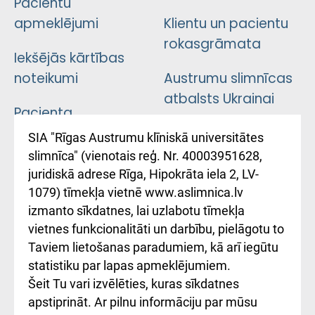
Pacientu
apmeklējumi
Klientu un pacientu
rokasgrāmata
Iekšējās kārtības
noteikumi
Austrumu slimnīcas
atbalsts Ukrainai
Pacienta
atsauksmju/sūdzību
Підтримка Східної
SIA "Rīgas Austrumu klīniskā universitātes
iesniegšanas
лікарні та співпраця з
slimnīca" (vienotais reģ. Nr. 40003951628,
kārtība
Україною
juridiskā adrese Rīga, Hipokrāta iela 2, LV-
1079) tīmekļa vietnē www.aslimnica.lv
Kā pie mums nokļūt
izmanto sīkdatnes, lai uzlabotu tīmekļa
vietnes funkcionalitāti un darbību, pielāgotu to
Rēķinu apmaksas
Taviem lietošanas paradumiem, kā arī iegūtu
ceļvedis
statistiku par lapas apmeklējumiem.
Šeit Tu vari izvēlēties, kuras sīkdatnes
Rekvizīti un
apstiprināt. Ar pilnu informāciju par mūsu