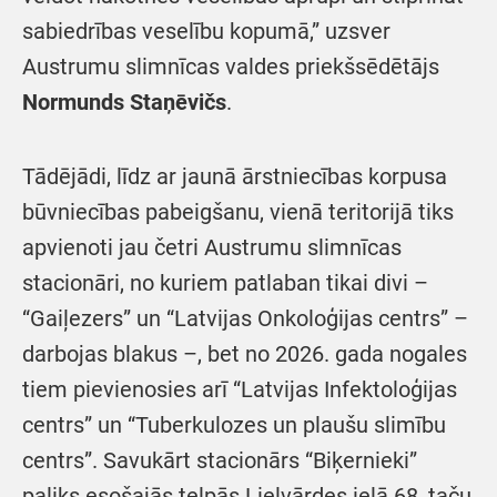
sabiedrības veselību kopumā,” uzsver
Austrumu slimnīcas valdes priekšsēdētājs
Normunds Staņēvičs
.
Tādējādi, līdz ar jaunā ārstniecības korpusa
būvniecības pabeigšanu, vienā teritorijā tiks
apvienoti jau četri Austrumu slimnīcas
stacionāri, no kuriem patlaban tikai divi –
“Gaiļezers” un “Latvijas Onkoloģijas centrs” –
darbojas blakus –, bet no 2026. gada nogales
tiem pievienosies arī “Latvijas Infektoloģijas
centrs” un “Tuberkulozes un plaušu slimību
centrs”. Savukārt stacionārs “Biķernieki”
paliks esošajās telpās Lielvārdes ielā 68, taču