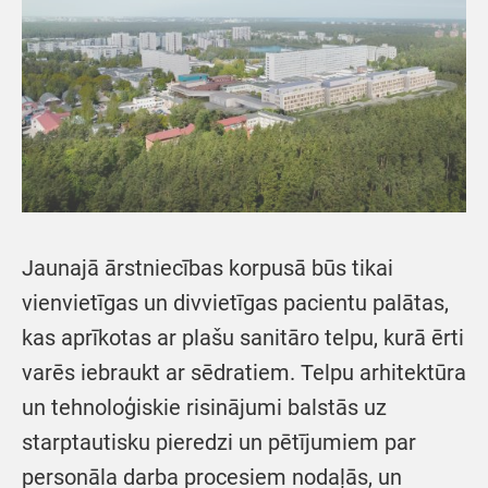
Jaunajā ārstniecības korpusā būs tikai
vienvietīgas un divvietīgas pacientu palātas,
kas aprīkotas ar plašu sanitāro telpu, kurā ērti
varēs iebraukt ar sēdratiem. Telpu arhitektūra
un tehnoloģiskie risinājumi balstās uz
starptautisku pieredzi un pētījumiem par
personāla darba procesiem nodaļās, un