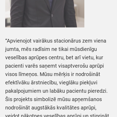
“Apvienojot vairākus stacionārus zem viena
jumta, mēs radīsim ne tikai mūsdienīgu
veselības aprūpes centru, bet arī vietu, kur
pacienti varēs saņemt visaptverošu aprūpi
visos līmeņos. Mūsu mērķis ir nodrošināt
efektīvāku ārstniecību, vieglāku piekļuvi
pakalpojumiem un labāku pacientu pieredzi.
Šis projekts simbolizē mūsu apņemšanos
nodrošināt augstākās kvalitātes aprūpi,
veidot nākotnes veselības aprūpi un stiprināt