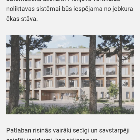
noliktavas sistēmai būs iespējama no jebkura
ēkas stāva.
Patlaban risinās vairāki secīgi un savstarpēji