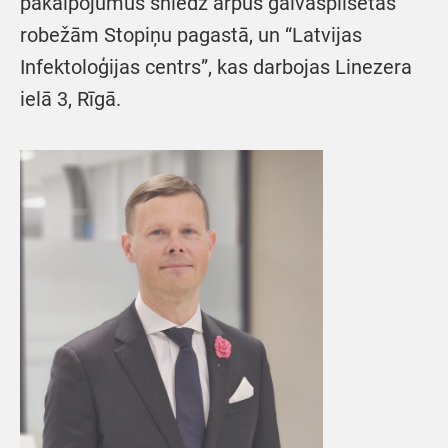
pakalpojumus sniedz ārpus galvaspilsētas
robežām Stopiņu pagastā, un “Latvijas
Infektoloģijas centrs”, kas darbojas Linezera
ielā 3, Rīgā.