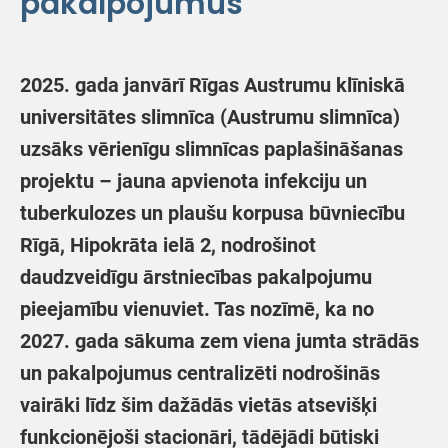
pakalpojumus
2025. gada janvārī Rīgas Austrumu klīniskā
universitātes slimnīca (Austrumu slimnīca)
uzsāks vērienīgu slimnīcas paplašināšanas
projektu – jauna apvienota infekciju un
tuberkulozes un plaušu korpusa būvniecību
Rīgā, Hipokrāta ielā 2, nodrošinot
daudzveidīgu ārstniecības pakalpojumu
pieejamību vienuviet. Tas nozīmē, ka no
2027. gada sākuma zem viena jumta strādās
un pakalpojumus centralizēti nodrošinās
vairāki līdz šim dažādās vietās atsevišķi
funkcionējoši stacionāri, tādējādi būtiski