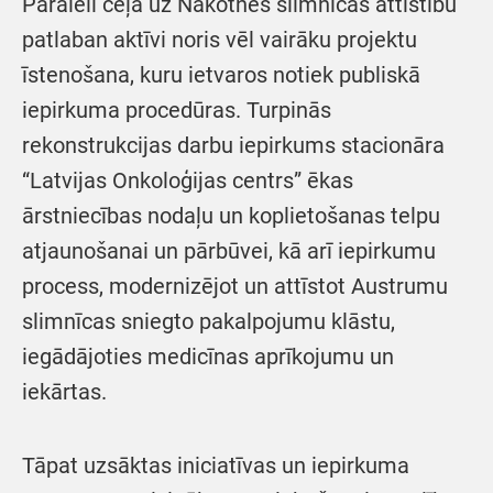
Paralēli ceļā uz Nākotnes slimnīcas attīstību
patlaban aktīvi noris vēl vairāku projektu
īstenošana, kuru ietvaros notiek publiskā
iepirkuma procedūras. Turpinās
rekonstrukcijas darbu iepirkums stacionāra
“Latvijas Onkoloģijas centrs” ēkas
ārstniecības nodaļu un koplietošanas telpu
atjaunošanai un pārbūvei, kā arī iepirkumu
process, modernizējot un attīstot Austrumu
slimnīcas sniegto pakalpojumu klāstu,
iegādājoties medicīnas aprīkojumu un
iekārtas.
Tāpat uzsāktas iniciatīvas un iepirkuma