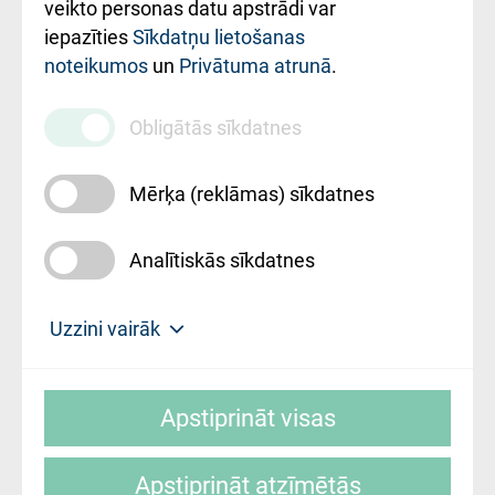
ārstniecības
veikto personas datu apstrādi var
iestādes kods
iepazīties
Sīkdatņu lietošanas
noteikumos
un
Privātuma atrunā
.
010000234
Maksas
Obligātās sīkdatnes
pakalpojumu
cenrādis
Mērķa (reklāmas) sīkdatnes
Analītiskās sīkdatnes
Uz sākumu
Uzzini vairāk
Rīgas Austrumu klīniskā universitātes
© SIA "Rīgas Austrumu klīniskā universitātes
slimnīca, turpmāk – Pārzinis, sīkdatņu
Apstiprināt visas
slimnīca"
izmantošanas politikas mērķis ir sniegt
fiziskajai personai/klientam – informāciju par
Apstiprināt atzīmētās