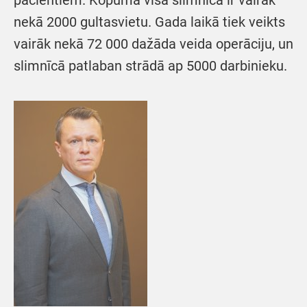
pacientiem. Kopumā visā slimnīcā ir vairāk
nekā 2000 gultasvietu. Gada laikā tiek veikts
vairāk nekā 72 000 dažāda veida operāciju, un
slimnīcā patlaban strādā ap 5000 darbinieku.