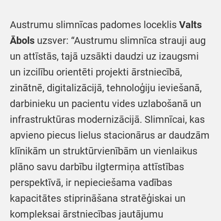
Austrumu slimnīcas padomes loceklis
Valts
Ābols
uzsver: “Austrumu slimnīca strauji aug
un attīstās, tajā uzsākti daudzi uz izaugsmi
un izcilību orientēti projekti ārstniecībā,
zinātnē, digitalizācijā, tehnoloģiju ieviešanā,
darbinieku un pacientu vides uzlabošanā un
infrastruktūras modernizācijā. Slimnīcai, kas
apvieno piecus lielus stacionārus ar daudzām
klīnikām un struktūrvienībām un vienlaikus
plāno savu darbību ilgtermiņa attīstības
perspektīvā, ir nepieciešama vadības
kapacitātes stiprināšana stratēģiskai un
kompleksai ārstniecības jautājumu