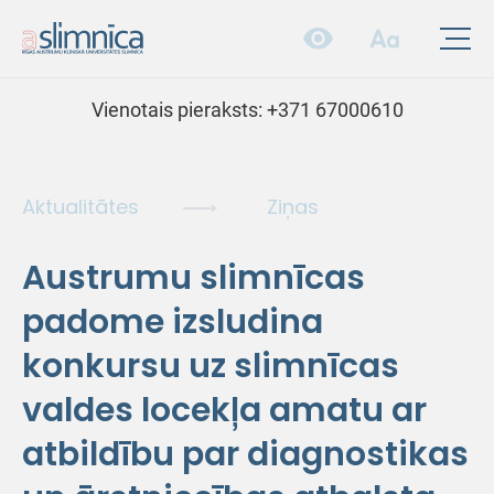
Vienotais pieraksts:
+371 67000610
Aktualitātes
Ziņas
Austrumu slimnīcas
padome izsludina
konkursu uz slimnīcas
valdes locekļa amatu ar
atbildību par diagnostikas