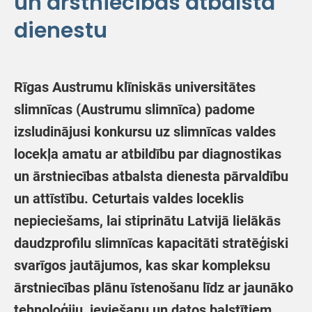
un ārstniecības atbalsta
dienestu
Rīgas Austrumu klīniskās universitātes
slimnīcas (Austrumu slimnīca) padome
izsludinājusi konkursu uz slimnīcas valdes
locekļa amatu ar atbildību par diagnostikas
un ārstniecības atbalsta dienesta pārvaldību
un attīstību. Ceturtais valdes loceklis
nepieciešams, lai stiprinātu Latvijā lielākās
daudzprofilu slimnīcas kapacitāti stratēģiski
svarīgos jautājumos, kas skar kompleksu
ārstniecības plānu īstenošanu līdz ar jaunāko
tehnoloģiju ieviešanu un datos balstītiem