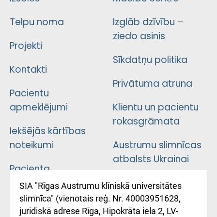
Telpu noma
Izglāb dzīvību –
ziedo asinis
Projekti
Sīkdatņu politika
Kontakti
Privātuma atruna
Pacientu
apmeklējumi
Klientu un pacientu
rokasgrāmata
Iekšējās kārtības
noteikumi
Austrumu slimnīcas
atbalsts Ukrainai
Pacienta
atsauksmju/sūdzību
Підтримка Східної
SIA "Rīgas Austrumu klīniskā universitātes
iesniegšanas
лікарні та співпраця з
slimnīca" (vienotais reģ. Nr. 40003951628,
kārtība
Україною
juridiskā adrese Rīga, Hipokrāta iela 2, LV-