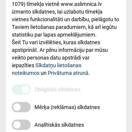
1079) tīmekļa vietnē www.aslimnica.lv
Kā pie mums nokļūt
izmanto sīkdatnes, lai uzlabotu tīmekļa
vietnes funkcionalitāti un darbību, pielāgotu to
Rēķinu apmaksas
Taviem lietošanas paradumiem, kā arī iegūtu
ceļvedis
statistiku par lapas apmeklējumiem.
Šeit Tu vari izvēlēties, kuras sīkdatnes
Rekvizīti un
apstiprināt. Ar pilnu informāciju par mūsu
ārstniecības
veikto personas datu apstrādi var
iestādes kods
iepazīties
Sīkdatņu lietošanas
noteikumos
un
Privātuma atrunā
.
010000234
Maksas
Obligātās sīkdatnes
pakalpojumu
cenrādis
Mērķa (reklāmas) sīkdatnes
Analītiskās sīkdatnes
Uz sākumu