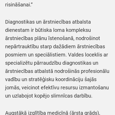
risināšanai.”
Diagnostikas un ārstniecības atbalsta
dienestam ir būtiska loma kompleksu
ārstniecības plānu īstenošanā, nodrošinot
nepārtrauktību starp dažādiem ārstniecības
posmiem un speciālistiem. Valdes loceklis ar
specializētu pārraudzību diagnostikas un
ārstniecības atbalstā nodrošinās profesionālu
vadību un stratēģisku koordināciju šajās
jomās, veicinot efektīvu resursu izmantošanu
un uzlabojot kopējo slimnīcas darbību.
Augstākā izglītība medicīnā (ārsta grāds),