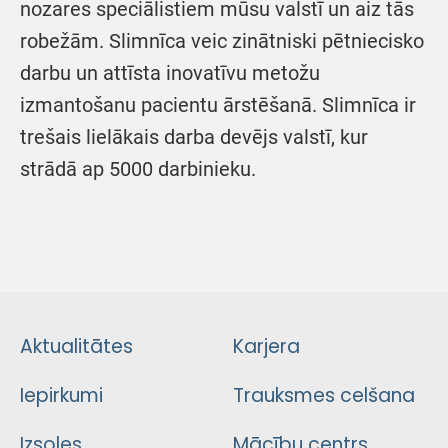
nozares speciālistiem mūsu valstī un aiz tās
robežām. Slimnīca veic zinātniski pētniecisko
darbu un attīsta inovatīvu metožu
izmantošanu pacientu ārstēšanā. Slimnīca ir
trešais lielākais darba devējs valstī, kur
strādā ap 5000 darbinieku.
Aktualitātes
Karjera
Iepirkumi
Trauksmes celšana
Izsoles
Mācību centrs