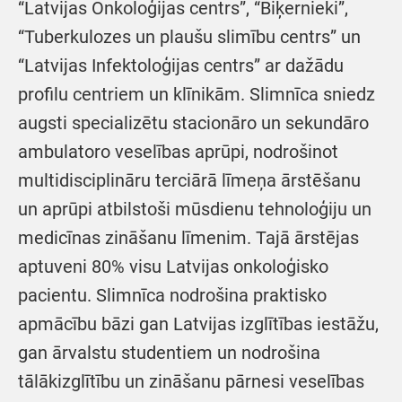
“Latvijas Onkoloģijas centrs”, “Biķernieki”,
“Tuberkulozes un plaušu slimību centrs” un
“Latvijas Infektoloģijas centrs” ar dažādu
profilu centriem un klīnikām. Slimnīca sniedz
augsti specializētu stacionāro un sekundāro
ambulatoro veselības aprūpi, nodrošinot
multidisciplināru terciārā līmeņa ārstēšanu
un aprūpi atbilstoši mūsdienu tehnoloģiju un
medicīnas zināšanu līmenim. Tajā ārstējas
aptuveni 80% visu Latvijas onkoloģisko
pacientu. Slimnīca nodrošina praktisko
apmācību bāzi gan Latvijas izglītības iestāžu,
gan ārvalstu studentiem un nodrošina
tālākizglītību un zināšanu pārnesi veselības