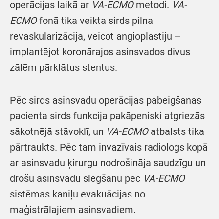
operācijas laikā ar
VA-ECMO
metodi.
VA-
ECMO
fonā tika veikta sirds pilna
revaskularizācija, veicot angioplastiju –
implantējot koronārajos asinsvados divus
zālēm pārklātus stentus.
Pēc sirds asinsvadu operācijas pabeigšanas
pacienta sirds funkcija pakāpeniski atgriezās
sākotnējā stāvoklī, un
VA-ECMO
atbalsts tika
pārtraukts. Pēc tam invazīvais radiologs kopā
ar asinsvadu ķirurgu nodrošināja saudzīgu un
drošu asinsvadu slēgšanu pēc
VA-ECMO
sistēmas kaniļu evakuācijas no
maģistrālajiem asinsvadiem.