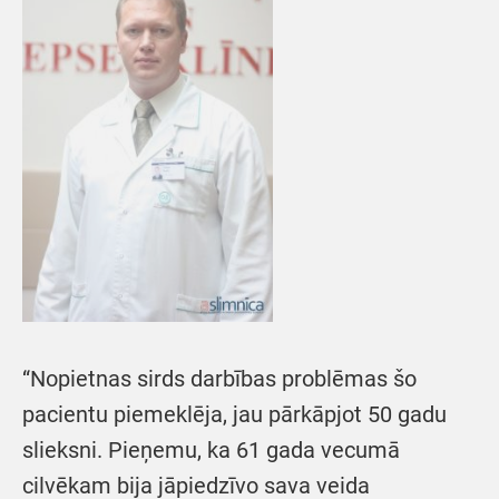
“Nopietnas sirds darbības problēmas šo
pacientu piemeklēja, jau pārkāpjot 50 gadu
slieksni. Pieņemu, ka 61 gada vecumā
cilvēkam bija jāpiedzīvo sava veida