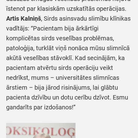
īstenot par klasiskām uzskatītās operācijas.
Artis Kalniņš
, Sirds asinsvadu slimību klīnikas
vadītājs: “Pacientam bija ārkārtīgi
komplicētas sirds veselības problēmas,
patoloģija, turklāt viņš nonāca mūsu slimnīcā
akūtā veselības stāvoklī. Kad secinājām, ka
pacientam atvērtu sirds operāciju veikt
nedrīkst, mums – universitātes slimnīcas
ārstiem – bija jārod risinājums, lai glābtu
pacienta dzīvību un dotu cerību dzīvot. Esmu
gandarīts par izdošanos!”