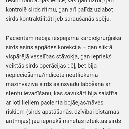
resinhronizācijas ierīce, kas gan uztur, gan
kontrolē sirds ritmu, gan arī palīdz uzlabot
sirds kontraktilitāti jeb saraušanās spēju.
Pacientam nebija iespējama kardioķirurģiska
sirds asins apgādes korekcija – gan sliktā
vispārējā veselības stāvokļa, gan iepriekš
veiktās sirds operācijas dēļ, bet bija
nepieciešama/indicēta neatliekama
mazinvazīva sirds asinsvadu labošana ar
stentu ievadīšanu, kas savukārt bija saistīta
ar ļoti lieliem pacienta bojāejas/nāves
riskiem (sirds apstāšanās, dzīvībai bīstamas
aritmijas) jau iepriekš minētās izteiktās sirds