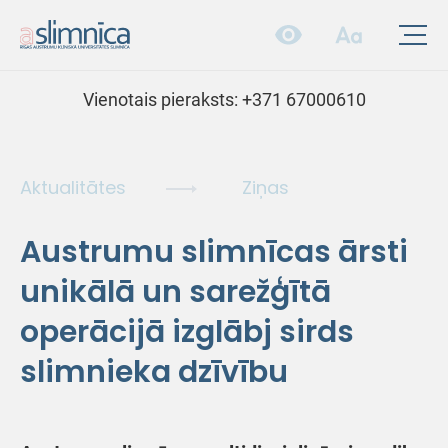
Vienotais pieraksts:
+371 67000610
Aktualitātes
Ziņas
Austrumu slimnīcas ārsti
unikālā un sarežģītā
operācijā izglābj sirds
slimnieka dzīvību