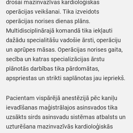
drošai mazinvazīvas kardioloģiskas
operācijas veikšanai. Tika izveidots
operācijas norises dienas plāns.
Multidisciplinārajā komandā tika iekļauti
dažādu specialitāšu vadošie ārsti, operāciju
un aprūpes māsas. Operācijas norises gaita,
secība un katras specializācijas ārstu
plānotās darbības tika pārdomātas,
apspriestas un strikti saplānotas jau iepriekš.
Pacientam vispārējā anestēzijā pēc kaniļu
ievadīšanas maģistrālajos asinsvados tika
uzsākts sirds asinsvadu sistēmas atbalsts un
uzturēšana mazinvazīvās kardioloģiskās