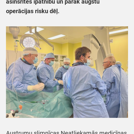
asinsrites īpatnību un pārāk augstu
operācijas risku dēļ.
Austrumu slimnīcas Neatliekamās medicīnas