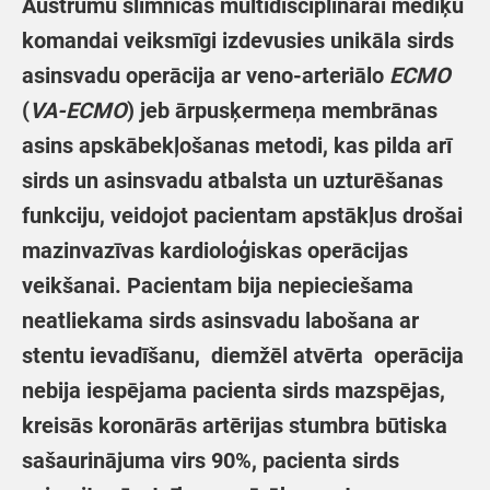
Austrumu slimnīcas multidisciplinārai mediķu
komandai veiksmīgi izdevusies unikāla sirds
asinsvadu operācija ar veno-arteriālo
ECMO
(
VA-ECMO
) jeb ārpusķermeņa membrānas
asins apskābekļošanas metodi, kas pilda arī
sirds un asinsvadu atbalsta un uzturēšanas
funkciju, veidojot pacientam apstākļus drošai
mazinvazīvas kardioloģiskas operācijas
veikšanai. Pacientam bija nepieciešama
neatliekama sirds asinsvadu labošana ar
stentu ievadīšanu, diemžēl atvērta operācija
nebija iespējama pacienta sirds mazspējas,
kreisās koronārās artērijas stumbra būtiska
sašaurinājuma virs 90%, pacienta sirds