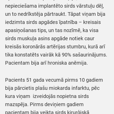
nepieciešama implantēto sirds vārstuļu dēļ,
un to nedrīkstēja pārtraukt. Tāpat viņam bija
iedzimta sirds apgādes īpatnība – kreisais
apasiņošanas tips, un tas nozīmē, ka visa
sirds muskuļa asins apgāde notiek caur
kreisās koronārās artērijas stumbru, kurā arī
tika konstatēts vairāk kā 90% sašaurinājums.
Pacientam bija arī hroniska anēmija.
Pacients 51 gada vecumā pirms 10 gadiem
bija pārcietis plašu miokarda infarktu, pēc
kura viņam izveidojās nopietna sirds
mazspēja. Pirms deviņiem gadiem
pacientam bija veikta sirds ķirurģiskā