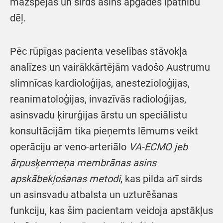
mazspējas un sirds asins apgādes īpatnību
dēļ.
Pēc rūpīgas pacienta veselības stāvokļa
analīzes un vairākkārtējām vadošo Austrumu
slimnīcas kardioloģijas, anestezioloģijas,
reanimatoloģijas, invazīvās radioloģijas,
asinsvadu ķirurģijas ārstu un speciālistu
konsultācijām tika pieņemts lēmums veikt
operāciju ar veno-arteriālo
VA-ECMO
jeb
ārpusķermeņa membrānas asins
apskābekļošanas metodi
, kas pilda arī sirds
un asinsvadu atbalsta un uzturēšanas
funkciju, kas šim pacientam veidoja apstākļus