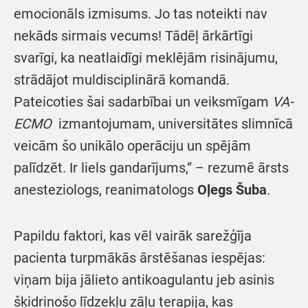
emocionāls izmisums. Jo tas noteikti nav
nekāds sirmais vecums! Tādēļ ārkārtīgi
svarīgi, ka neatlaidīgi meklējām risinājumu,
strādājot muldisciplinārā komandā.
Pateicoties šai sadarbībai un veiksmīgam
VA-
ECMO
izmantojumam, universitātes slimnīcā
veicām šo unikālo operāciju un spējām
palīdzēt. Ir liels gandarījums,” – rezumē ārsts
anesteziologs, reanimatologs
Oļegs Šuba
.
Papildu faktori, kas vēl vairāk sarežģīja
pacienta turpmākās ārstēšanas iespējas:
viņam bija jālieto antikoagulantu jeb asinis
šķidrinošo līdzekļu zāļu terapija, kas