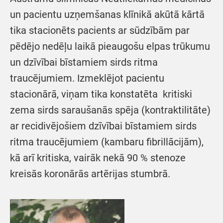
un pacientu uzņemšanas klīnikā akūtā kārtā
tika stacionēts pacients ar sūdzībām par
pēdējo nedēļu laikā pieaugošu elpas trūkumu
un dzīvībai bīstamiem sirds ritma
traucējumiem. Izmeklējot pacientu
stacionārā, viņam tika konstatēta kritiski
zema sirds saraušanās spēja (kontraktilitāte)
ar recidivējošiem dzīvībai bīstamiem sirds
ritma traucējumiem (kambaru fibrillācijām),
kā arī kritiska, vairāk nekā 90 % stenoze
kreisās koronārās artērijas stumbrā.