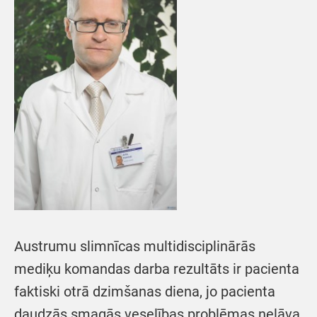
Austrumu slimnīcas multidisciplinārās
mediķu komandas darba rezultāts ir pacienta
faktiski otrā dzimšanas diena, jo pacienta
daudzās smagās veselības problēmas neļāva