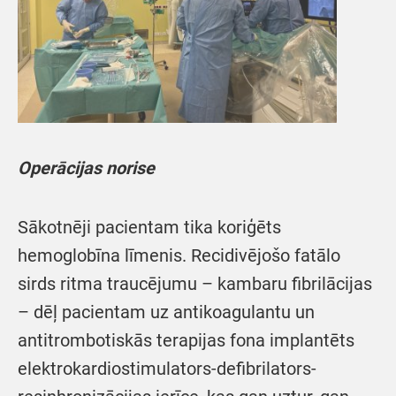
Operācijas norise
Sākotnēji pacientam tika koriģēts
hemoglobīna līmenis. Recidivējošo fatālo
sirds ritma traucējumu – kambaru fibrilācijas
– dēļ pacientam uz antikoagulantu un
antitrombotiskās terapijas fona implantēts
elektrokardiostimulators-defibrilators-