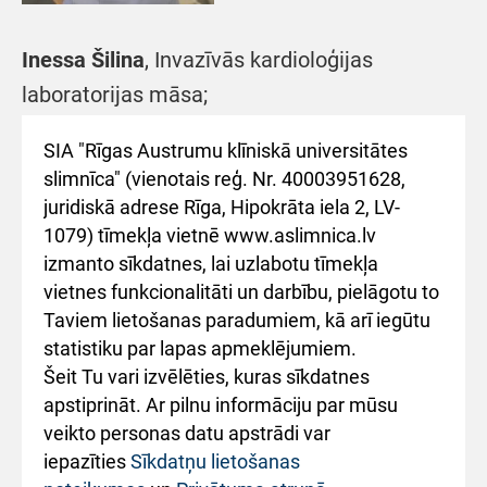
Inessa Šilina
, Invazīvās kardioloģijas
laboratorijas māsa;
SIA "Rīgas Austrumu klīniskā universitātes
slimnīca" (vienotais reģ. Nr. 40003951628,
juridiskā adrese Rīga, Hipokrāta iela 2, LV-
1079) tīmekļa vietnē www.aslimnica.lv
izmanto sīkdatnes, lai uzlabotu tīmekļa
vietnes funkcionalitāti un darbību, pielāgotu to
Taviem lietošanas paradumiem, kā arī iegūtu
statistiku par lapas apmeklējumiem.
Šeit Tu vari izvēlēties, kuras sīkdatnes
apstiprināt. Ar pilnu informāciju par mūsu
veikto personas datu apstrādi var
iepazīties
Sīkdatņu lietošanas
Poļina Možarova
, Invazīvās kardioloģijas