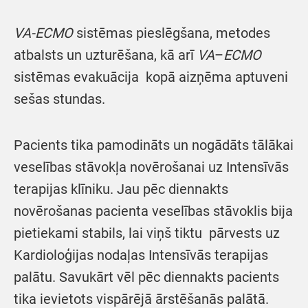
VA-ECMO
sistēmas pieslēgšana, metodes
atbalsts un uzturēšana, kā arī
VA
–
ECMO
sistēmas evakuācija kopā aizņēma aptuveni
sešas stundas.
Pacients tika pamodināts un nogādāts tālākai
veselības stāvokļa novērošanai uz Intensīvās
terapijas klīniku. Jau pēc diennakts
novērošanas pacienta veselības stāvoklis bija
pietiekami stabils, lai viņš tiktu pārvests uz
Kardioloģijas nodaļas Intensīvās terapijas
palātu. Savukārt vēl pēc diennakts pacients
tika ievietots vispārējā ārstēšanās palātā.