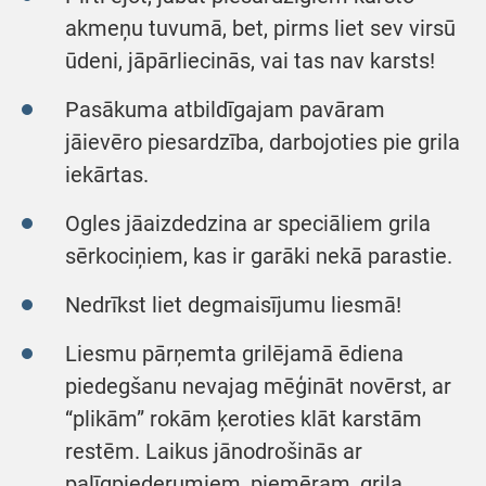
akmeņu tuvumā, bet, pirms liet sev virsū
ūdeni, jāpārliecinās, vai tas nav karsts!
Pasākuma atbildīgajam pavāram
jāievēro piesardzība, darbojoties pie grila
iekārtas.
Ogles jāaizdedzina ar speciāliem grila
sērkociņiem, kas ir garāki nekā parastie.
Nedrīkst liet degmaisījumu liesmā!
Liesmu pārņemta grilējamā ēdiena
piedegšanu nevajag mēģināt novērst, ar
“plikām” rokām ķeroties klāt karstām
restēm. Laikus jānodrošinās ar
palīgpiederumiem, piemēram, grila