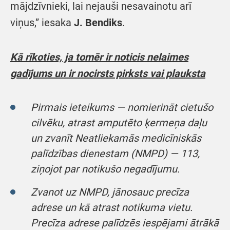
mājdzīvnieki, lai nejauši nesavainotu arī
viņus,” iesaka
J. Bendiks
.
Kā rīkoties, ja tomēr ir noticis nelaimes
gadījums un ir nocirsts pirksts vai plauksta
Pirmais ieteikums — nomierināt cietušo
cilvēku, atrast amputēto ķermeņa daļu
un zvanīt Neatliekamās medicīniskās
palīdzības dienestam (NMPD) — 113,
ziņojot par notikušo negadījumu.
Zvanot uz NMPD, jānosauc precīza
adrese un kā atrast notikuma vietu.
Precīza adrese palīdzēs iespējami ātrākā