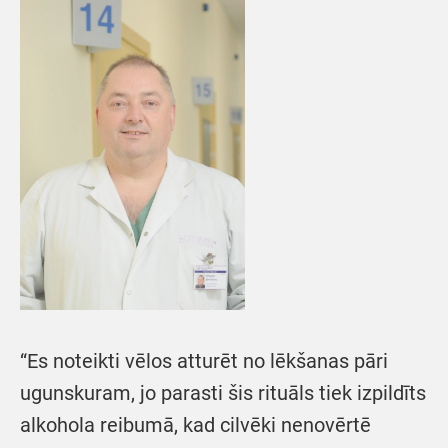
“Es noteikti vēlos atturēt no lēkšanas pāri
ugunskuram, jo parasti šis rituāls tiek izpildīts
alkohola reibumā, kad cilvēki nenovērtē