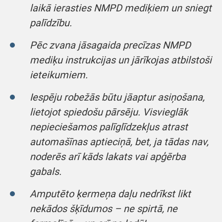
laikā ierasties NMPD mediķiem un sniegt
palīdzību.
Pēc zvana jāsagaida precīzas NMPD
mediķu instrukcijas un jārīkojas atbilstoši
ieteikumiem.
Iespēju robežās būtu jāaptur asiņošana,
lietojot spiedošu pārsēju. Visvieglāk
nepieciešamos palīglīdzekļus atrast
automašīnas aptieciņā, bet, ja tādas nav,
noderēs arī kāds lakats vai apģērba
gabals.
Amputēto ķermeņa daļu nedrīkst likt
nekādos šķīdumos – ne spirtā, ne