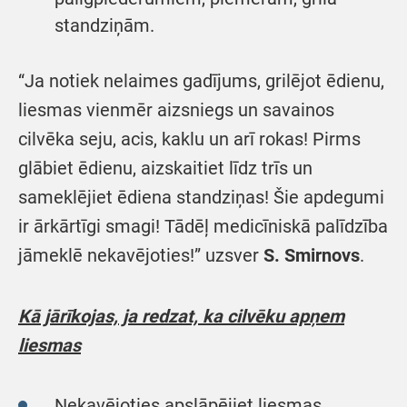
standziņām.
“Ja notiek nelaimes gadījums, grilējot ēdienu,
liesmas vienmēr aizsniegs un savainos
cilvēka seju, acis, kaklu un arī rokas! Pirms
glābiet ēdienu, aizskaitiet līdz trīs un
sameklējiet ēdiena standziņas! Šie apdegumi
ir ārkārtīgi smagi! Tādēļ medicīniskā palīdzība
jāmeklē nekavējoties!” uzsver
S. Smirnovs
.
Kā jārīkojas, ja redzat, ka cilvēku apņem
liesmas
Nekavējoties apslāpējiet liesmas,