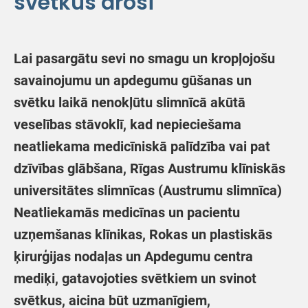
svētkus droši
Lai pasargātu sevi no smagu un kropļojošu
savainojumu un apdegumu gūšanas un
svētku laikā nenokļūtu slimnīcā akūtā
veselības stāvoklī, kad nepieciešama
neatliekama medicīniskā palīdzība vai pat
dzīvības glābšana, Rīgas Austrumu klīniskās
universitātes slimnīcas (Austrumu slimnīca)
Neatliekamās medicīnas un pacientu
uzņemšanas klīnikas, Rokas un plastiskās
ķirurģijas nodaļas un Apdegumu centra
mediķi, gatavojoties svētkiem un svinot
svētkus, aicina būt uzmanīgiem,