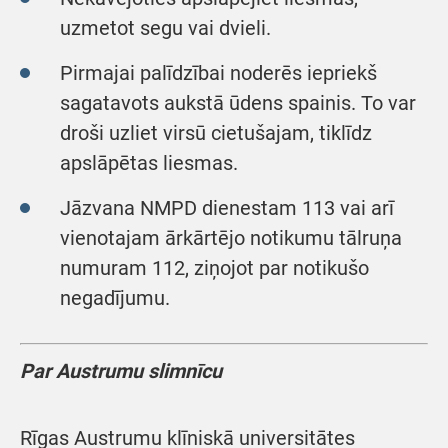
uzmetot segu vai dvieli.
Pirmajai palīdzībai noderēs iepriekš
sagatavots aukstā ūdens spainis. To var
droši uzliet virsū cietušajam, tiklīdz
apslāpētas liesmas.
Jāzvana NMPD dienestam 113 vai arī
vienotajam ārkārtējo notikumu tālruņa
numuram 112, ziņojot par notikušo
negadījumu.
Par Austrumu slimnīcu
Rīgas Austrumu klīniskā universitātes