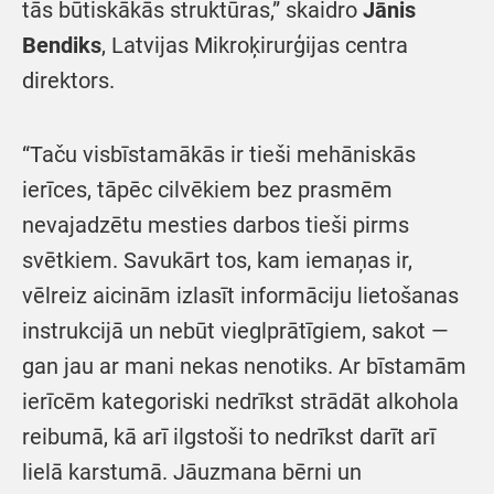
tās būtiskākās struktūras,” skaidro
Jānis
Bendiks
, Latvijas Mikroķirurģijas centra
direktors.
“Taču visbīstamākās ir tieši mehāniskās
ierīces, tāpēc cilvēkiem bez prasmēm
nevajadzētu mesties darbos tieši pirms
svētkiem. Savukārt tos, kam iemaņas ir,
vēlreiz aicinām izlasīt informāciju lietošanas
instrukcijā un nebūt vieglprātīgiem, sakot —
gan jau ar mani nekas nenotiks. Ar bīstamām
ierīcēm kategoriski nedrīkst strādāt alkohola
reibumā, kā arī ilgstoši to nedrīkst darīt arī
lielā karstumā. Jāuzmana bērni un