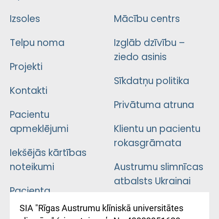
Izsoles
Mācību centrs
Telpu noma
Izglāb dzīvību –
ziedo asinis
Projekti
Sīkdatņu politika
Kontakti
Privātuma atruna
Pacientu
apmeklējumi
Klientu un pacientu
rokasgrāmata
Iekšējās kārtības
noteikumi
Austrumu slimnīcas
atbalsts Ukrainai
Pacienta
atsauksmju/sūdzību
Підтримка Східної
SIA "Rīgas Austrumu klīniskā universitātes