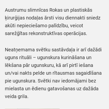
Austrumu slimnīcas Rokas un plastiskās
ķirurģijas nodaļas ārsti visu diennakti sniedz
akūti nepieciešamo palīdzību, veicot
sarežģītas rekonstruktīvas operācijas.
Neatņemama svētku sastāvdaļa ir arī dažādi
uguns rituāli – ugunskura kurināšana un
lēkšana pār ugunskuru, kā arī pirtī iešana
un/vai nakts pelde un rītausmas sagaidīšana
pie ugunskura. Svētki nav iedomājami bez
mielasta un ēdienu gatavošanas uz dažāda
veida grila.