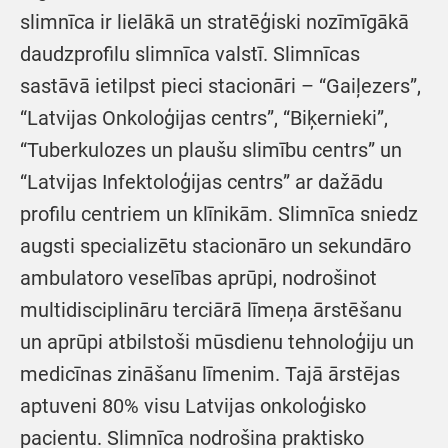
slimnīca ir lielākā un stratēģiski nozīmīgākā
daudzprofilu slimnīca valstī. Slimnīcas
sastāvā ietilpst pieci stacionāri – “Gaiļezers”,
“Latvijas Onkoloģijas centrs”, “Biķernieki”,
“Tuberkulozes un plaušu slimību centrs” un
“Latvijas Infektoloģijas centrs” ar dažādu
profilu centriem un klīnikām. Slimnīca sniedz
augsti specializētu stacionāro un sekundāro
ambulatoro veselības aprūpi, nodrošinot
multidisciplināru terciārā līmeņa ārstēšanu
un aprūpi atbilstoši mūsdienu tehnoloģiju un
medicīnas zināšanu līmenim. Tajā ārstējas
aptuveni 80% visu Latvijas onkoloģisko
pacientu. Slimnīca nodrošina praktisko