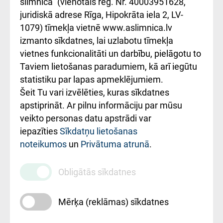
iesniegšanas
лікарні та співпраця з
slimnīca" (vienotais reģ. Nr. 40003951628,
kārtība
Україною
juridiskā adrese Rīga, Hipokrāta iela 2, LV-
1079) tīmekļa vietnē www.aslimnica.lv
Kā pie mums nokļūt
izmanto sīkdatnes, lai uzlabotu tīmekļa
vietnes funkcionalitāti un darbību, pielāgotu to
Rēķinu apmaksas
Taviem lietošanas paradumiem, kā arī iegūtu
ceļvedis
statistiku par lapas apmeklējumiem.
Šeit Tu vari izvēlēties, kuras sīkdatnes
Rekvizīti un
apstiprināt. Ar pilnu informāciju par mūsu
ārstniecības
veikto personas datu apstrādi var
iestādes kods
iepazīties
Sīkdatņu lietošanas
noteikumos
un
Privātuma atrunā
.
010000234
Maksas
Obligātās sīkdatnes
pakalpojumu
cenrādis
Mērķa (reklāmas) sīkdatnes