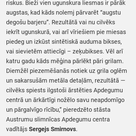
riskus. Bieži vien ugunskura liesmas ir pārāk
augstas, kad kāds nolemj pārvarēt “augstu
degošu barjeru”. Rezultātā vai nu cilvēks
iekrīt ugunskurā, vai arī vīriešiem pie miesas
piedeg un izkūst sintētiskā auduma bikses,
vai sievietēm attiecīgi – zeķubikses. Vēl arī
katru gadu kāds mēģina pārlēkt pāri grilam.
Diemžēl piezemēšanās notiek uz grila oglēm
un sakarsušām metāla detaļām, rezultātā —
cilvēks spiests ilgstoši ārstēties Apdegumu
centrā un ārkārtīgi nožēlo savu neapdomīgo
un pārgalvīgo rīcību,” pieredzēto stāsta
Austrumu slimnīcas Apdegumu centra
vadītājs
Sergejs Smirnovs
.