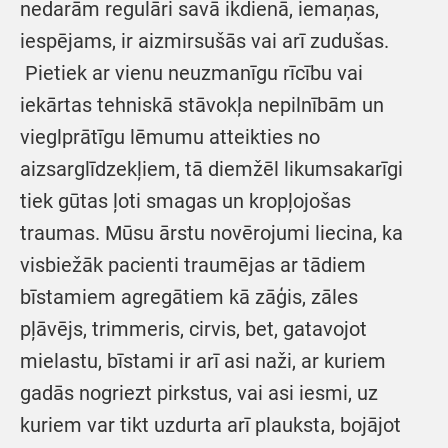
nedarām regulāri savā ikdienā, iemaņas,
iespējams, ir aizmirsušās vai arī zudušas.
Pietiek ar vienu neuzmanīgu rīcību vai
iekārtas tehniskā stāvokļa nepilnībām un
vieglprātīgu lēmumu atteikties no
aizsarglīdzekļiem, tā diemžēl likumsakarīgi
tiek gūtas ļoti smagas un kropļojošas
traumas. Mūsu ārstu novērojumi liecina, ka
visbiežāk pacienti traumējas ar tādiem
bīstamiem agregātiem kā zāģis, zāles
pļāvējs, trimmeris, cirvis, bet, gatavojot
mielastu, bīstami ir arī asi naži, ar kuriem
gadās nogriezt pirkstus, vai asi iesmi, uz
kuriem var tikt uzdurta arī plauksta, bojājot