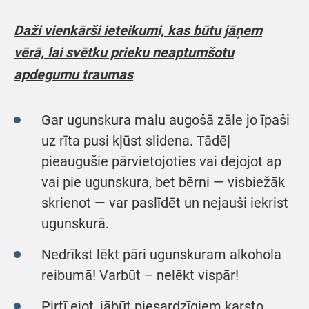
Daži vienkārši ieteikumi, kas būtu jāņem
vērā, lai svētku prieku neaptumšotu
apdegumu traumas
Gar ugunskura malu augošā zāle jo īpaši
uz rīta pusi kļūst slidena. Tādēļ
pieaugušie pārvietojoties vai dejojot ap
vai pie ugunskura, bet bērni — visbiežāk
skrienot ­— var paslīdēt un nejauši iekrist
ugunskurā.
Nedrīkst lēkt pāri ugunskuram alkohola
reibumā! Varbūt – nelēkt vispār!
Pirtī ejot, jābūt piesardzīgiem karsto