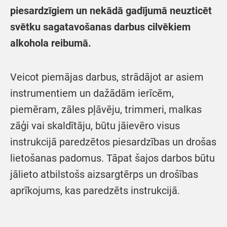
piesardzīgiem un nekādā gadījumā neuzticēt
svētku sagatavošanas darbus cilvēkiem
alkohola reibumā.
Veicot piemājas darbus, strādājot ar asiem
instrumentiem un dažādām ierīcēm,
piemēram, zāles pļāvēju, trimmeri, malkas
zāģi vai skaldītāju, būtu jāievēro visus
instrukcijā paredzētos piesardzības un drošas
lietošanas padomus. Tāpat šajos darbos būtu
jālieto atbilstošs aizsargtērps un drošības
aprīkojums, kas paredzēts instrukcijā.