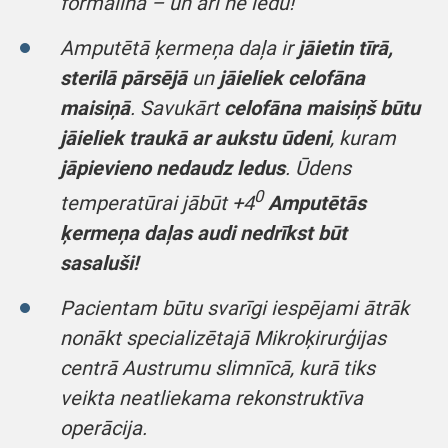
formalīnā – un arī ne ledū!
Amputētā ķermeņa daļa ir
jāietin tīrā,
sterilā pārsējā
un
jāieliek celofāna
maisiņā
. Savukārt
celofāna maisiņš būtu
jāieliek traukā ar aukstu ūdeni
, kuram
jāpievieno nedaudz ledus
. Ūdens
0
temperatūrai jābūt +4
Amputētās
ķermeņa daļas audi nedrīkst būt
sasaluši!
Pacientam būtu svarīgi iespējami ātrāk
nonākt specializētajā Mikroķirurģijas
centrā Austrumu slimnīcā, kurā tiks
veikta neatliekama rekonstruktīva
operācija.