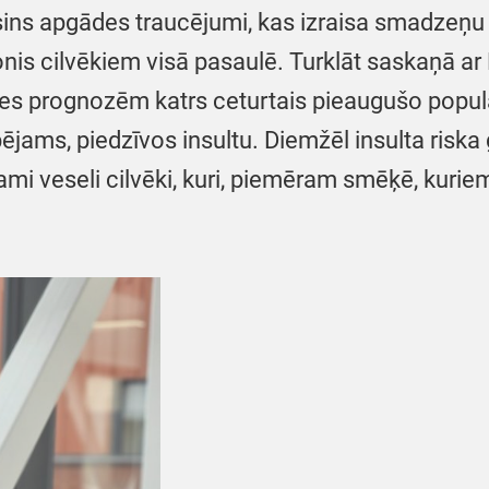
sins apgādes traucējumi, kas izraisa smadzeņu 
onis cilvēkiem visā pasaulē. Turklāt saskaņā ar
s prognozēm katrs ceturtais pieaugušo popul
jams, piedzīvos insultu. Diemžēl insulta riska gr
mi veseli cilvēki, kuri, piemēram smēķē, kuriem i