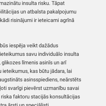
mazinātu insulta risku. Tāpat
abilitācijas un atbalsta pakalpojumu
ādi risinājumi ir ieteicami agrīnā
būs iespēja veikt dažādus
ieteikumus savu individuālo insulta
 glikozes līmenis asinīs un arī
 ieteikumus, kas būtu jādara, lai
aaugstināts asinsspiediens, neārstēts
 ļoti svarīgi pievērst uzmanību savai
 riska faktoru stacijās konsultācijas
ra ārsti un speciālisti.