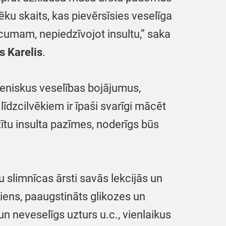
ēku skaits, kas pievērsīsies veselīga
cumam, nepiedzīvojot insultu,” saka
s Karelis
.
ezeniskus veselības bojājumus,
dzcilvēkiem ir īpaši svarīgi mācēt
azītu insulta pazīmes, noderīgs būs
 slimnīcas ārsti savās lekcijās un
iens, paaugstināts glikozes un
n neveselīgs uzturs u.c., vienlaikus