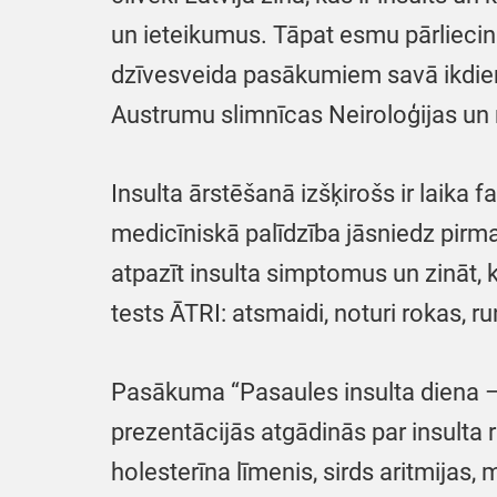
un ieteikumus. Tāpat esmu pārliecināt
dzīvesveida pasākumiem savā ikdienā
Austrumu slimnīcas Neiroloģijas un n
Insulta ārstēšanā izšķirošs ir laika 
medicīniskā palīdzība jāsniedz pirm
atpazīt insulta simptomus un zināt, kā
tests ĀTRI: atsmaidi, noturi rokas, 
Pasākuma “Pasaules insulta diena – v
prezentācijās atgādinās par insulta
holesterīna līmenis, sirds aritmijas