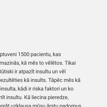
aptuveni 1500 pacientu, kas
 mazinās, kā mēs to vēlētos. Tikai
iski ir atpazīt insultu un vēl
rezultēties kā insults. Tāpēc mēs kā
nsulta, kādi ir riska faktori un ko
īt insultu. Kā liecina pieredze,
ti labprāt uzklausa mūsu ārstu padomus