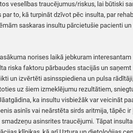
tos veselības traucējumus/riskus, lai būtiski sa
s par to, kā turpināt dzīvot pēc insulta, par reh
lēmām saskaras insultu pārcietušie pacienti un k
pasākuma norises laikā jebkuram interesantam 
lta riska faktoru pārbaudes stacijās un saņemt 
ti un izvērtēti asinsspiediena un pulsa rādītāji,
lstoties uz šiem izmeklējumu rezultātiem, sniegtu
Jāatgādina, ka insultu visbiežāk var veicināt p
nis asinīs vai neārstēta sirds aritmija, tāpēc ir
vas smadzeņu asinsrites traucējumi. Tāpat insulta
ijas klīnikas, kā arī Uztura un dietoloģijas cent