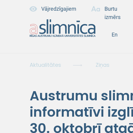
Vājredzīgajiem
Burtu
izmērs
En
Aktualitātes
Ziņas
Austrumu slimn
informatīvi iz
30. oktobrī atg