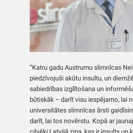
“Katru gadu Austrumu slimnīcas Neiro
piedzīvojuši akūtu insultu, un diemž
sabiedrības izglītošana un informēšan
būtiskāk – darīt visu iespējamo, lai
universitātes slimnīcas ārsti gaidīsim 
darīt, lai tos novērstu. Kopā ar jaun
cilvēki Latvijā zina, kas ir insults 