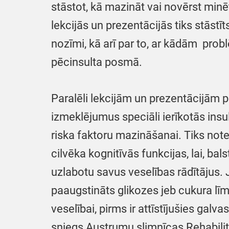
stāstot, kā mazināt vai novērst minē
lekcijās un prezentācijās tiks stāstīt
nozīmi, kā arī par to, ar kādām prob
pēcinsulta posmā.
Paralēli lekcijām un prezentācijām 
izmeklējumus speciāli ierīkotās insu
riska faktoru mazināšanai. Tiks noteik
cilvēka kognitīvās funkcijas, lai, ba
uzlabotu savus veselības rādītājus. 
paaugstināts glikozes jeb cukura līme
veselībai, pirms ir attīstījušies gal
sniegs Austrumu slimnīcas Rehabilitāc