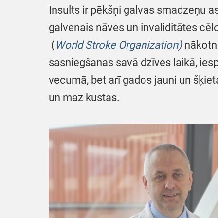
Insults ir pēkšņi galvas smadzeņu a
galvenais nāves un invaliditātes cēl
(
World Stroke Organization)
nākotne
sasniegšanas savā dzīves laikā, iespē
vecumā, bet arī gados jauni un šķieta
un maz kustas.