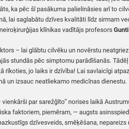
s, ka pēc šī pasākuma palielināsies arī to cilv
, lai saglabātu dzīves kvalitāti līdz sirmam ve
eiroķirurģijas klīnikas vadītājs profesors
Gunti
faktors – lai glābtu cilvēku un novērstu neatgri
ajās stundās pēc simptomu parādīšanās. Tādēļ lī
 rīkoties, jo laiks ir dzīvība! Lai savlaicīgi atp
runā un izsauc neatliekamo medicīnas dienestu.
ienkārši par sarežģīto” norises laikā Austrumu
 riska faktoriem, piemēram, — augsts asinsspied
, mazkustīgs dzīvesveids, smēķēšana, nepareizs u