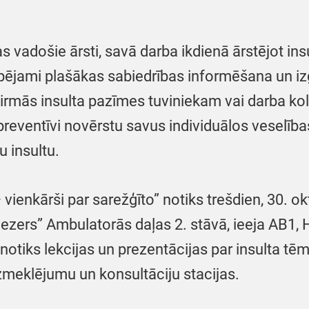
as vadošie ārsti, savā darba ikdienā ārstējot ins
iespējami plašākas sabiedrības informēšana un izg
 pirmās insulta pazīmes tuviniekam vai darba k
 preventīvi novērstu savus individuālos veselība
u insultu.
enkārši par sarežģīto” notiks trešdien, 30. okto
zers” Ambulatorās daļas 2. stāvā, ieeja AB1, H
notiks lekcijas un prezentācijas par insulta tē
izmeklējumu un konsultāciju stacijas.