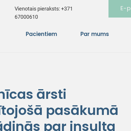
E-p
Vienotais pieraksts:
+371
67000610
Pacientiem
Par mums
īcas ārsti
glītojošā pasākumā
ādinās par insulta