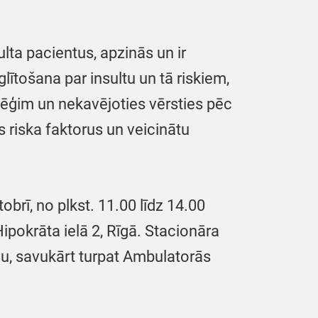
ulta pacientus, apzinās un ir
lītošana par insultu un tā riskiem,
olēģim un nekavējoties vērsties pēc
s riska faktorus un veicinātu
brī, no plkst. 11.00 līdz 14.00
ipokrāta ielā 2, Rīgā. Stacionāra
mu, savukārt turpat Ambulatorās