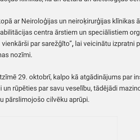
ā ar Neiroloģijas un neiroķirurģijas klīnikas ā
bilitācijas centra ārstiem un speciālistiem org
vienkārši par sarežģīto”
,
lai veicinātu izpratni 
nas nozīmi.
tzīmē 29. oktobrī, kalpo kā atgādinājums par in
i un rūpēties par savu veselību, tādējādi mazinot
tu pārslimojošo cilvēku aprūpi.