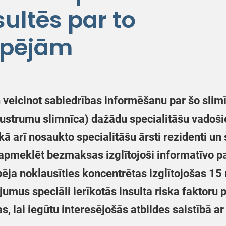
ultēs par to
spējām
 veicinot sabiedrības informēšanu par šo slim
Austrumu slimnīca) dažādu specialitāšu vadošie
, kā arī nosaukto specialitāšu ārsti rezidenti un
 apmeklēt bezmaksas izglītojoši informatīvo 
pēja noklausīties koncentrētas izglītojošas 15
jumus speciāli ierīkotās insulta riska faktoru
s, lai iegūtu interesējošās atbildes saistībā ar