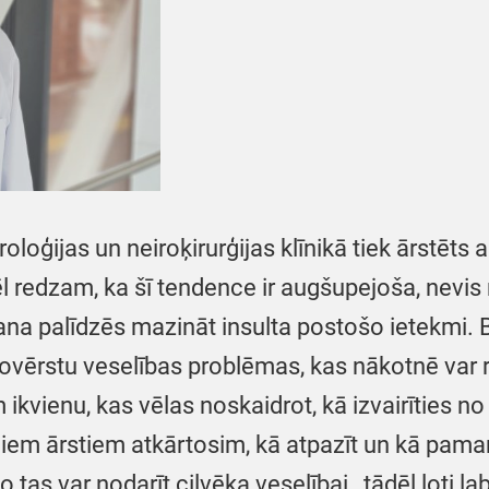
loģijas un neiroķirurģijas klīnikā tiek ārstēts 
ēl redzam, ka šī tendence ir augšupejoša, nevis
a palīdzēs mazināt insulta postošo ietekmi. Būt
 novērstu veselības problēmas, kas nākotnē var 
ikvienu, kas vēlas noskaidrot, kā izvairīties no i
ajiem ārstiem atkārtosim, kā atpazīt un kā paman
un ko tas var nodarīt cilvēka veselībai, tādēļ ļo