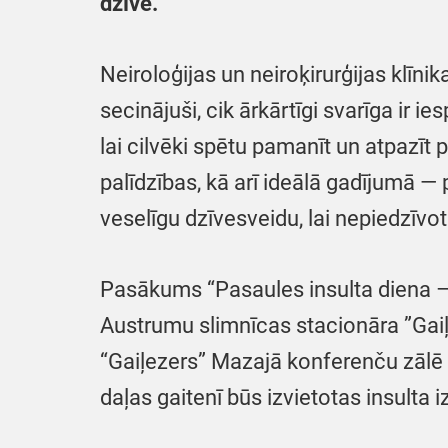
dzīvē.
Neiroloģijas un neiroķirurģijas klīnik
secinājuši, cik ārkārtīgi svarīga ir 
lai cilvēki spētu pamanīt un atpazīt
palīdzības, kā arī ideālā gadījumā —
veselīgu dzīvesveidu, lai nepiedzīvot
Pasākums “Pasaules insulta diena – vi
Austrumu slimnīcas stacionāra ”Gaiļe
“Gaiļezers” Mazajā konferenču zālē 
daļas gaitenī būs izvietotas insulta 