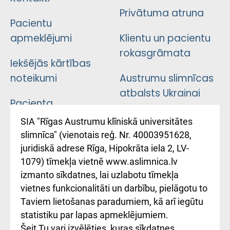
Privātuma atruna
Pacientu
apmeklējumi
Klientu un pacientu
rokasgrāmata
Iekšējās kārtības
noteikumi
Austrumu slimnīcas
atbalsts Ukrainai
Pacienta
atsauksmju/sūdzību
Підтримка Східної
SIA "Rīgas Austrumu klīniskā universitātes
iesniegšanas
лікарні та співпраця з
slimnīca" (vienotais reģ. Nr. 40003951628,
kārtība
Україною
juridiskā adrese Rīga, Hipokrāta iela 2, LV-
1079) tīmekļa vietnē www.aslimnica.lv
Kā pie mums nokļūt
izmanto sīkdatnes, lai uzlabotu tīmekļa
vietnes funkcionalitāti un darbību, pielāgotu to
Rēķinu apmaksas
Taviem lietošanas paradumiem, kā arī iegūtu
ceļvedis
statistiku par lapas apmeklējumiem.
Šeit Tu vari izvēlēties, kuras sīkdatnes