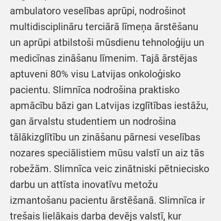
ambulatoro veselības aprūpi, nodrošinot
multidisciplināru terciārā līmeņa ārstēšanu
un aprūpi atbilstoši mūsdienu tehnoloģiju un
medicīnas zināšanu līmenim. Tajā ārstējas
aptuveni 80% visu Latvijas onkoloģisko
pacientu. Slimnīca nodrošina praktisko
apmācību bāzi gan Latvijas izglītības iestāžu,
gan ārvalstu studentiem un nodrošina
tālākizglītību un zināšanu pārnesi veselības
nozares speciālistiem mūsu valstī un aiz tās
robežām. Slimnīca veic zinātniski pētniecisko
darbu un attīsta inovatīvu metožu
izmantošanu pacientu ārstēšanā. Slimnīca ir
trešais lielākais darba devējs valstī, kur