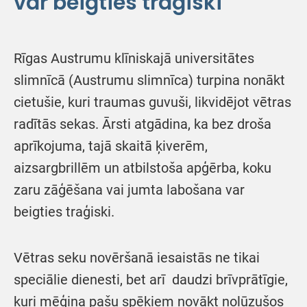
var beigties traģiski
Rīgas Austrumu klīniskajā universitātes
slimnīcā (Austrumu slimnīca) turpina nonākt
cietušie, kuri traumas guvuši, likvidējot vētras
radītās sekas. Ārsti atgādina, ka bez droša
aprīkojuma, tajā skaitā ķiverēm,
aizsargbrillēm un atbilstoša apģērba, koku
zaru zāģēšana vai jumta labošana var
beigties traģiski.
Vētras seku novēršanā iesaistās ne tikai
speciālie dienesti, bet arī daudzi brīvprātīgie,
kuri mēģina pašu spēkiem novākt nolūzušos