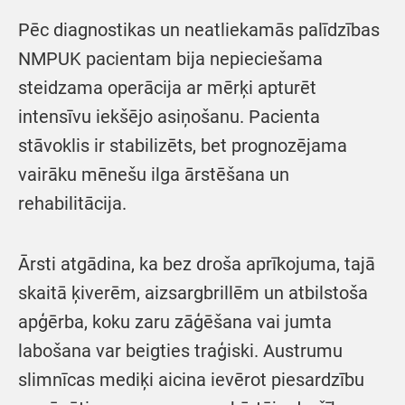
Pēc diagnostikas un neatliekamās palīdzības
NMPUK pacientam bija nepieciešama
steidzama operācija ar mērķi apturēt
intensīvu iekšējo asiņošanu. Pacienta
stāvoklis ir stabilizēts, bet prognozējama
vairāku mēnešu ilga ārstēšana un
rehabilitācija.
Ārsti atgādina, ka bez droša aprīkojuma, tajā
skaitā ķiverēm, aizsargbrillēm un atbilstoša
apģērba, koku zaru zāģēšana vai jumta
labošana var beigties traģiski. Austrumu
slimnīcas mediķi aicina ievērot piesardzību