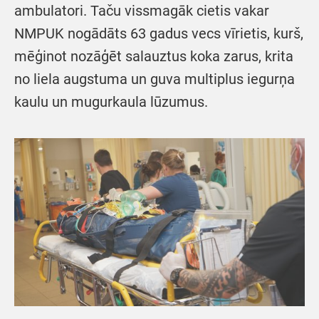
ambulatori. Taču vissmagāk cietis vakar
NMPUK nogādāts 63 gadus vecs vīrietis, kurš,
mēģinot nozāģēt salauztus koka zarus, krita
no liela augstuma un guva multiplus iegurņa
kaulu un mugurkaula lūzumus.