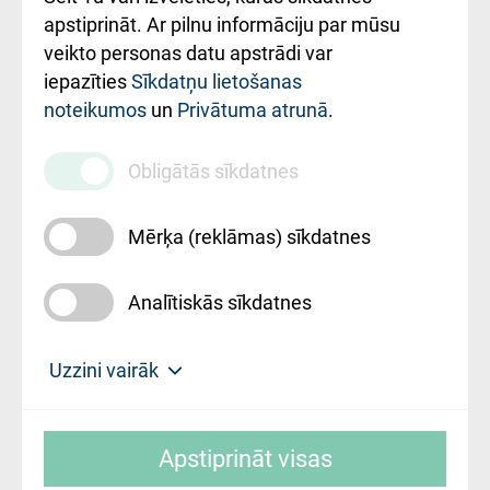
Rekvizīti un
apstiprināt. Ar pilnu informāciju par mūsu
ārstniecības
veikto personas datu apstrādi var
iestādes kods
iepazīties
Sīkdatņu lietošanas
noteikumos
un
Privātuma atrunā
.
010000234
Maksas
Obligātās sīkdatnes
pakalpojumu
cenrādis
Mērķa (reklāmas) sīkdatnes
Analītiskās sīkdatnes
Uz sākumu
Uzzini vairāk
Rīgas Austrumu klīniskā universitātes
© SIA "Rīgas Austrumu klīniskā universitātes
slimnīca, turpmāk – Pārzinis, sīkdatņu
Apstiprināt visas
slimnīca"
izmantošanas politikas mērķis ir sniegt