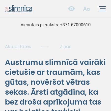
Vienotais pieraksts:
+371 67000610
Aktualitātes
Ziņas
Austrumu slimnīcā vairāki
cietušie ar traumām, kas
gūtas, novēršot vētras
sekas. Ārsti atgādina, ka
bez droša aprīkojuma tas