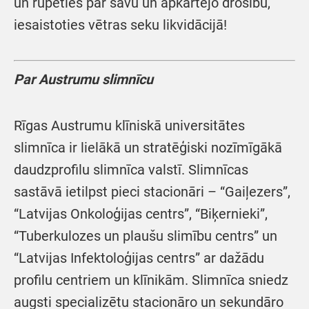
un rūpēties par savu un apkārtējo drošību,
iesaistoties vētras seku likvidācijā!
Par Austrumu slimnīcu
Rīgas Austrumu klīniskā universitātes
slimnīca ir lielākā un stratēģiski nozīmīgākā
daudzprofilu slimnīca valstī. Slimnīcas
sastāvā ietilpst pieci stacionāri – “Gaiļezers”,
“Latvijas Onkoloģijas centrs”, “Biķernieki”,
“Tuberkulozes un plaušu slimību centrs” un
“Latvijas Infektoloģijas centrs” ar dažādu
profilu centriem un klīnikām. Slimnīca sniedz
augsti specializētu stacionāro un sekundāro