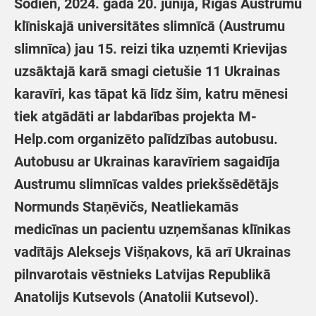
Šodien, 2024. gada 20. jūnijā, Rīgas Austrumu
klīniskajā universitātes slimnīcā (Austrumu
slimnīca) jau 15. reizi tika uzņemti Krievijas
uzsāktajā karā smagi cietušie 11 Ukrainas
karavīri, kas tāpat kā līdz šim, katru mēnesi
tiek atgādāti ar labdarības projekta M-
Help.com organizēto palīdzības autobusu.
Autobusu ar Ukrainas karavīriem sagaidīja
Austrumu slimnīcas valdes priekšsēdētājs
Normunds Staņēvičs, Neatliekamās
medicīnas un pacientu uzņemšanas klīnikas
vadītājs Aleksejs Višņakovs, kā arī Ukrainas
pilnvarotais vēstnieks Latvijas Republikā
Anatolijs Kutsevols (Anatolii Kutsevol).