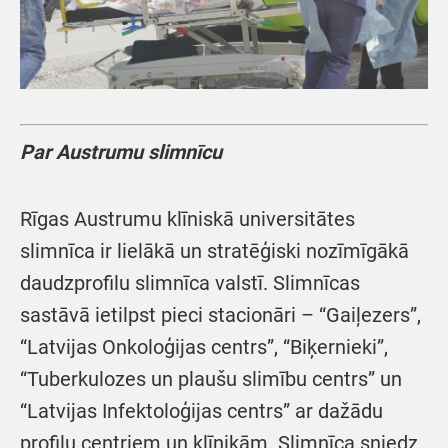
Par Austrumu slimnīcu
Rīgas Austrumu klīniskā universitātes
slimnīca ir lielākā un stratēģiski nozīmīgākā
daudzprofilu slimnīca valstī. Slimnīcas
sastāvā ietilpst pieci stacionāri – “Gaiļezers”,
“Latvijas Onkoloģijas centrs”, “Biķernieki”,
“Tuberkulozes un plaušu slimību centrs” un
“Latvijas Infektoloģijas centrs” ar dažādu
profilu centriem un klīnikām. Slimnīca sniedz