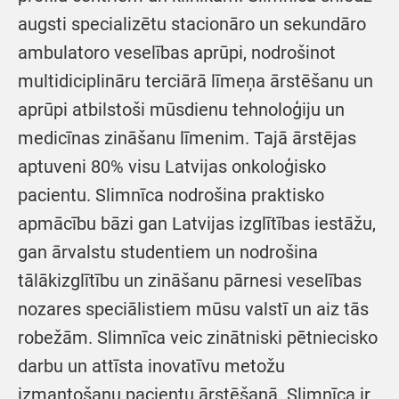
augsti specializētu stacionāro un sekundāro
ambulatoro veselības aprūpi, nodrošinot
multidiciplināru terciārā līmeņa ārstēšanu un
aprūpi atbilstoši mūsdienu tehnoloģiju un
medicīnas zināšanu līmenim. Tajā ārstējas
aptuveni 80% visu Latvijas onkoloģisko
pacientu. Slimnīca nodrošina praktisko
apmācību bāzi gan Latvijas izglītības iestāžu,
gan ārvalstu studentiem un nodrošina
tālākizglītību un zināšanu pārnesi veselības
nozares speciālistiem mūsu valstī un aiz tās
robežām. Slimnīca veic zinātniski pētniecisko
darbu un attīsta inovatīvu metožu
izmantošanu pacientu ārstēšanā. Slimnīca ir