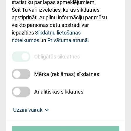
ceļvedis
statistiku par lapas apmeklējumiem.
Šeit Tu vari izvēlēties, kuras sīkdatnes
Rekvizīti un
apstiprināt. Ar pilnu informāciju par mūsu
ārstniecības
veikto personas datu apstrādi var
iestādes kods
iepazīties
Sīkdatņu lietošanas
noteikumos
un
Privātuma atrunā
.
010000234
Maksas
Obligātās sīkdatnes
pakalpojumu
cenrādis
Mērķa (reklāmas) sīkdatnes
Analītiskās sīkdatnes
Uz sākumu
Uzzini vairāk
Rīgas Austrumu klīniskā universitātes
© SIA "Rīgas Austrumu klīniskā universitātes