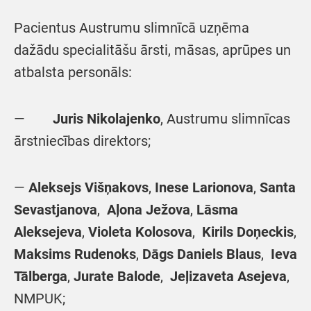
Pacientus Austrumu slimnīcā uzņēma
dažādu specialitāšu ārsti, māsas, aprūpes un
atbalsta personāls:
—
Juris Nikolajenko
, Austrumu slimnīcas
ārstniecības direktors;
—
Aleksejs Višņakovs
,
Inese Larionova
,
Santa
Sevastjanova
,
Aļona Ježova
,
Lāsma
Aleksejeva
,
Violeta Kolosova
,
Kirils Doņeckis
,
Maksims Rudenoks
,
Dāgs Daniels Blaus
,
Ieva
Tālberga
,
Jurate Balode
,
Jeļizaveta Asejeva
,
NMPUK;