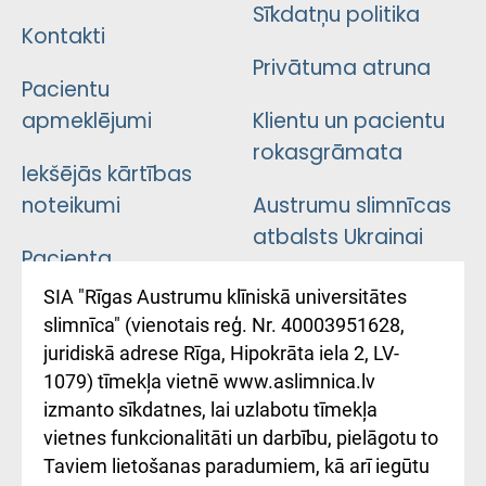
Sīkdatņu politika
Kontakti
Privātuma atruna
Pacientu
apmeklējumi
Klientu un pacientu
rokasgrāmata
Iekšējās kārtības
noteikumi
Austrumu slimnīcas
atbalsts Ukrainai
Pacienta
atsauksmju/sūdzību
Підтримка Східної
SIA "Rīgas Austrumu klīniskā universitātes
iesniegšanas
лікарні та співпраця з
slimnīca" (vienotais reģ. Nr. 40003951628,
kārtība
Україною
juridiskā adrese Rīga, Hipokrāta iela 2, LV-
1079) tīmekļa vietnē www.aslimnica.lv
Kā pie mums nokļūt
izmanto sīkdatnes, lai uzlabotu tīmekļa
vietnes funkcionalitāti un darbību, pielāgotu to
Rēķinu apmaksas
Taviem lietošanas paradumiem, kā arī iegūtu