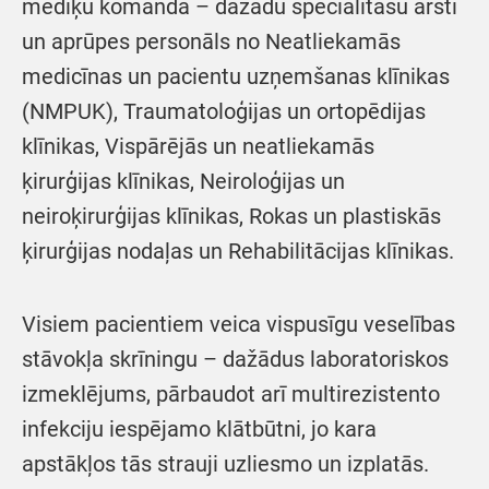
mediķu komanda – dažādu specialitāšu ārsti
un aprūpes personāls no Neatliekamās
medicīnas un pacientu uzņemšanas klīnikas
(NMPUK), Traumatoloģijas un ortopēdijas
klīnikas, Vispārējās un neatliekamās
ķirurģijas klīnikas, Neiroloģijas un
neiroķirurģijas klīnikas, Rokas un plastiskās
ķirurģijas nodaļas un Rehabilitācijas klīnikas.
Visiem pacientiem veica vispusīgu veselības
stāvokļa skrīningu – dažādus laboratoriskos
izmeklējums, pārbaudot arī multirezistento
infekciju iespējamo klātbūtni, jo kara
apstākļos tās strauji uzliesmo un izplatās.