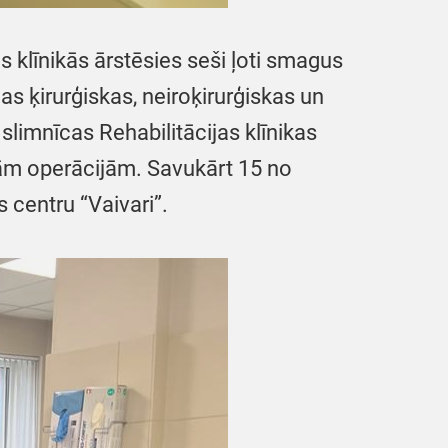
 klīnikās ārstēsies seši ļoti smagus
as ķirurģiskas, neiroķirurģiskas un
slimnīcas Rehabilitācijas klīnikas
agām operācijām. Savukārt 15 no
s centru “Vaivari”.