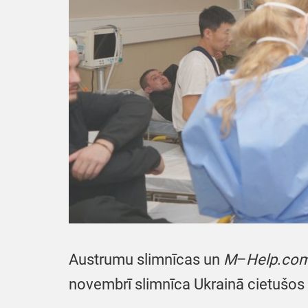
Austrumu slimnīcas un
M
–
Help
.
co
novembrī slimnīca Ukrainā cietušos 