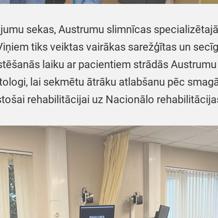
jumu sekas, Austrumu slimnīcas specializētajās
Viņiem tiks veiktas vairākas sarežģītas un secīg
stēšanās laiku ar pacientiem strādās Austrumu 
abitologi, lai sekmētu ātrāku atlabšanu pēc sm
ošai rehabilitācijai uz Nacionālo rehabilitācija