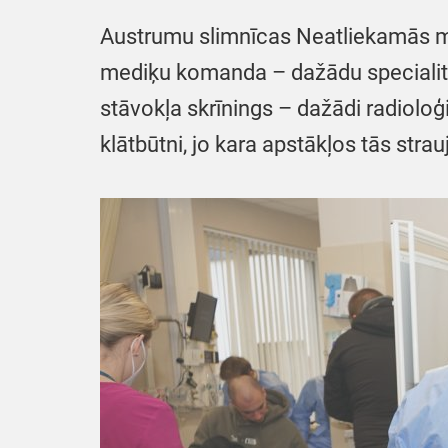
Austrumu slimnīcas Neatliekamās me
mediķu komanda – dažādu specialitāš
stāvokļa skrīnings – dažādi radioloģ
klātbūtni, jo kara apstākļos tās strau