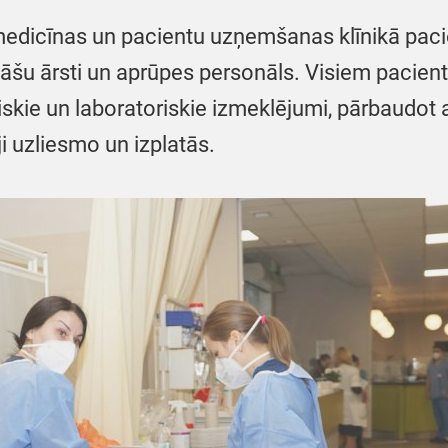
dicīnas un pacientu uzņemšanas klīnikā pacien
u ārsti un aprūpes personāls. Visiem pacienti
iskie un laboratoriskie izmeklējumi, pārbaudot 
ji uzliesmo un izplatās.