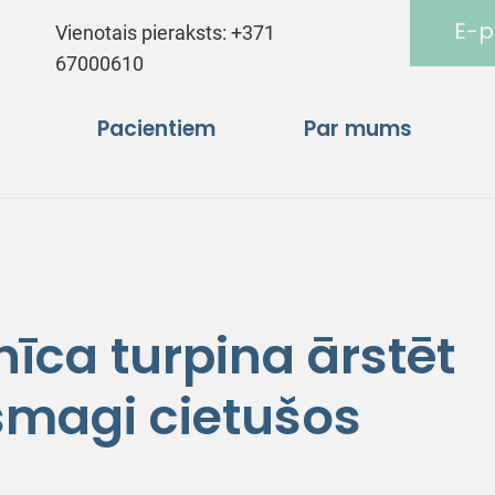
E-p
Vienotais pieraksts:
+371
67000610
Pacientiem
Par mums
īca turpina ārstēt
smagi cietušos