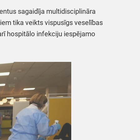
tus sagaidīja multidisciplināra
em tika veikts vispusīgs veselības
arī hospitālo infekciju iespējamo