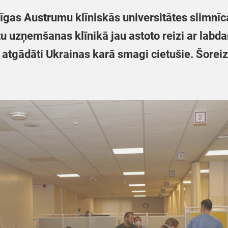
īgas Austrumu klīniskās universitātes slimnī
 uzņemšanas klīnikā jau astoto reizi ar labda
atgādāti Ukrainas karā smagi cietušie. Šoreiz 