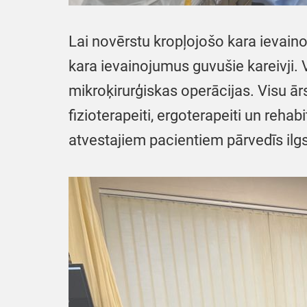
Lai novērstu kropļojošo kara ievaino
kara ievainojumus guvušie kareivji. 
mikroķirurģiskas operācijas. Visu ār
fizioterapeiti, ergoterapeiti un reh
atvestajiem pacientiem pārvedīs ilgst