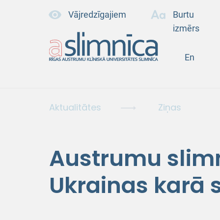
Vājredzīgajiem
Burtu
izmērs
En
Aktualitātes
Ziņas
Austrumu slimn
Ukrainas karā 