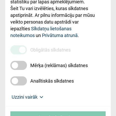
ceļvedis
statistiku par lapas apmeklējumiem.
Šeit Tu vari izvēlēties, kuras sīkdatnes
Rekvizīti un
apstiprināt. Ar pilnu informāciju par mūsu
ārstniecības
veikto personas datu apstrādi var
iestādes kods
iepazīties
Sīkdatņu lietošanas
noteikumos
un
Privātuma atrunā
.
010000234
Maksas
Obligātās sīkdatnes
pakalpojumu
cenrādis
Mērķa (reklāmas) sīkdatnes
Analītiskās sīkdatnes
Uz sākumu
Uzzini vairāk
Rīgas Austrumu klīniskā universitātes
© SIA "Rīgas Austrumu klīniskā universitātes