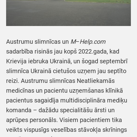
Austrumu slimnīcas un
M
–
Help
.
com
sadarbība risinās jau kopš 2022.gada, kad
Krievija iebruka Ukrainā, un šogad septembrī
slimnīca Ukrainā cietušos uzņem jau septīto
reizi. Austrumu slimnīcas Neatliekamās
medicīnas un pacientu uzņemšanas klīnikā
pacientus sagaidīja multidisciplināra mediķu
komanda – dažādu specialitāšu ārsti un
aprūpes personāls. Visiem pacientiem tika
veikts vispusīgs veselības stāvokļa skrīnings