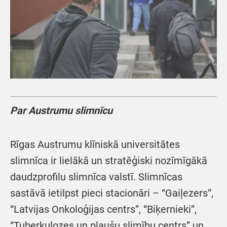
Par Austrumu slimnīcu
Rīgas Austrumu klīniskā universitātes
slimnīca ir lielākā un stratēģiski nozīmīgākā
daudzprofilu slimnīca valstī. Slimnīcas
sastāvā ietilpst pieci stacionāri – “Gaiļezers”,
“Latvijas Onkoloģijas centrs”, “Biķernieki”,
“Tuberkulozes un plaušu slimību centrs” un