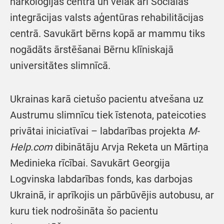
narkoloģijas centrā un vēlāk arī Sociālās
integrācijas valsts aģentūras rehabilitācijas
centrā. Savukārt bērns kopā ar mammu tiks
nogādāts ārstēšanai Bērnu klīniskajā
universitātes slimnīcā.
Ukrainas karā cietušo pacientu atvešana uz
Austrumu slimnīcu tiek īstenota, pateicoties
privātai iniciatīvai – labdarības projekta
M-
Help.com
dibinātāju Arvja Reketa un Mārtiņa
Medinieka rīcībai. Savukārt Georgija
Logvinska labdarības fonds, kas darbojas
Ukrainā, ir aprīkojis un pārbūvējis autobusu, ar
kuru tiek nodrošināta šo pacientu