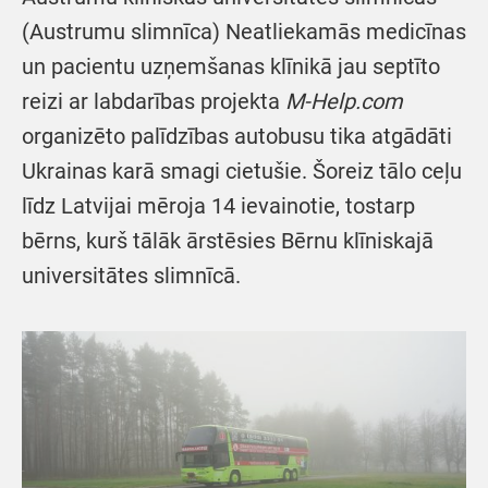
(Austrumu slimnīca) Neatliekamās medicīnas
un pacientu uzņemšanas klīnikā jau septīto
reizi ar labdarības projekta
M-Help.com
organizēto palīdzības autobusu tika atgādāti
Ukrainas karā smagi cietušie. Šoreiz tālo ceļu
līdz Latvijai mēroja 14 ievainotie, tostarp
bērns, kurš tālāk ārstēsies Bērnu klīniskajā
universitātes slimnīcā.