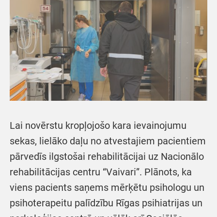
Lai novērstu kropļojošo kara ievainojumu
sekas, lielāko daļu no atvestajiem pacientiem
pārvedīs ilgstošai rehabilitācijai uz Nacionālo
rehabilitācijas centru “Vaivari”. Plānots, ka
viens pacients saņems mērķētu psihologu un
psihoterapeitu palīdzību Rīgas psihiatrijas un