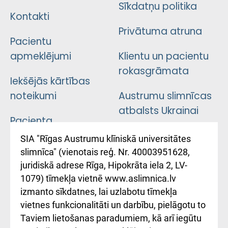
Sīkdatņu politika
Kontakti
Privātuma atruna
Pacientu
apmeklējumi
Klientu un pacientu
rokasgrāmata
Iekšējās kārtības
noteikumi
Austrumu slimnīcas
atbalsts Ukrainai
Pacienta
atsauksmju/sūdzību
Підтримка Східної
SIA "Rīgas Austrumu klīniskā universitātes
iesniegšanas
лікарні та співпраця з
slimnīca" (vienotais reģ. Nr. 40003951628,
kārtība
Україною
juridiskā adrese Rīga, Hipokrāta iela 2, LV-
1079) tīmekļa vietnē www.aslimnica.lv
Kā pie mums nokļūt
izmanto sīkdatnes, lai uzlabotu tīmekļa
vietnes funkcionalitāti un darbību, pielāgotu to
Rēķinu apmaksas
Taviem lietošanas paradumiem, kā arī iegūtu