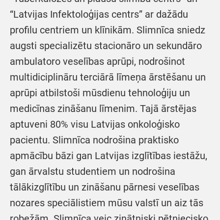
“Latvijas Infektoloģijas centrs” ar dažādu
profilu centriem un klīnikām. Slimnīca sniedz
augsti specializētu stacionāro un sekundāro
ambulatoro veselības aprūpi, nodrošinot
multidiciplināru terciārā līmeņa ārstēšanu un
aprūpi atbilstoši mūsdienu tehnoloģiju un
medicīnas zināšanu līmenim. Tajā ārstējas
aptuveni 80% visu Latvijas onkoloģisko
pacientu. Slimnīca nodrošina praktisko
apmācību bāzi gan Latvijas izglītības iestāžu,
gan ārvalstu studentiem un nodrošina
tālākizglītību un zināšanu pārnesi veselības
nozares speciālistiem mūsu valstī un aiz tās
robežām. Slimnīca veic zinātniski pētniecisko