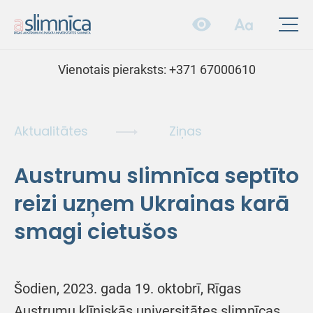
Vienotais pieraksts:
+371 67000610
Aktualitātes
Ziņas
Austrumu slimnīca septīto
reizi uzņem Ukrainas karā
smagi cietušos
Šodien, 2023. gada 19. oktobrī, Rīgas
Austrumu klīniskās universitātes slimnīcas