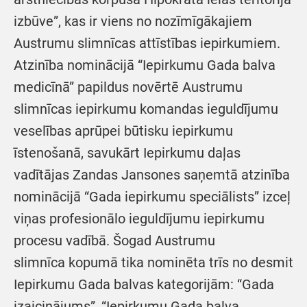
izbūve”, kas ir viens no nozīmīgākajiem
Austrumu slimnīcas attīstības iepirkumiem.
Atzinība nominācijā “Iepirkumu Gada balva
medicīnā” papildus novērtē Austrumu
slimnīcas iepirkumu komandas ieguldījumu
veselības aprūpei būtisku iepirkumu
īstenošanā, savukārt Iepirkumu daļas
vadītājas Zandas Jansones saņemtā atzinība
nominācijā “Gada iepirkumu speciālists” izceļ
viņas profesionālo ieguldījumu iepirkumu
procesu vadībā. Šogad Austrumu
slimnīca kopumā tika nominēta trīs no desmit
Iepirkumu Gada balvas kategorijām: “Gada
izaicinājums”, “Iepirkumu Gada balva