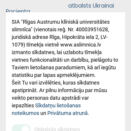
atbalsts Ukrainai
Pacienta
atsauksmju/sūdzību
Підтримка Східної
SIA "Rīgas Austrumu klīniskā universitātes
iesniegšanas
лікарні та співпраця з
slimnīca" (vienotais reģ. Nr. 40003951628,
kārtība
Україною
juridiskā adrese Rīga, Hipokrāta iela 2, LV-
1079) tīmekļa vietnē www.aslimnica.lv
Kā pie mums nokļūt
izmanto sīkdatnes, lai uzlabotu tīmekļa
vietnes funkcionalitāti un darbību, pielāgotu to
Rēķinu apmaksas
Taviem lietošanas paradumiem, kā arī iegūtu
ceļvedis
statistiku par lapas apmeklējumiem.
Šeit Tu vari izvēlēties, kuras sīkdatnes
Rekvizīti un
apstiprināt. Ar pilnu informāciju par mūsu
ārstniecības
veikto personas datu apstrādi var
iestādes kods
iepazīties
Sīkdatņu lietošanas
noteikumos
un
Privātuma atrunā
.
010000234
Maksas
Obligātās sīkdatnes