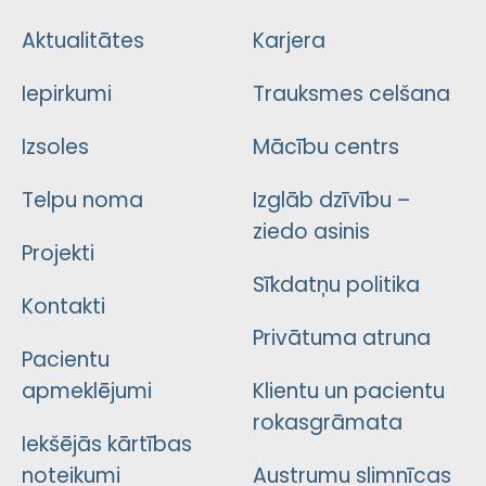
Aktualitātes
Karjera
Iepirkumi
Trauksmes celšana
Izsoles
Mācību centrs
Telpu noma
Izglāb dzīvību –
ziedo asinis
Projekti
Sīkdatņu politika
Kontakti
Privātuma atruna
Pacientu
apmeklējumi
Klientu un pacientu
rokasgrāmata
Iekšējās kārtības
noteikumi
Austrumu slimnīcas