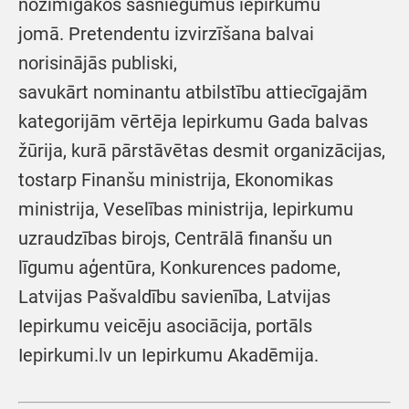
nozīmīgākos sasniegumus iepirkumu
jomā. Pretendentu izvirzīšana balvai
norisinājās publiski,
savukārt nominantu atbilstību attiecīgajām
kategorijām vērtēja Iepirkumu Gada balvas
žūrija, kurā pārstāvētas desmit organizācijas,
tostarp Finanšu ministrija, Ekonomikas
ministrija, Veselības ministrija, Iepirkumu
uzraudzības birojs, Centrālā finanšu un
līgumu aģentūra, Konkurences padome,
Latvijas Pašvaldību savienība, Latvijas
Iepirkumu veicēju asociācija, portāls
Iepirkumi.lv un Iepirkumu Akadēmija.