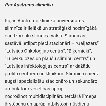
Par Austrumu slimnīcu
Rīgas Austrumu klīniskā universitātes
slimnīca ir lielākā un stratēģiski nozīmīgākā
daudzprofilu slimnīca valstī. Slimnīcas
sastāvā ietilpst pieci stacionāri – “Gaiļezers”,
“Latvijas Onkoloģijas centrs”, “Biķernieki”,
“Tuberkulozes un plaušu slimību centrs” un
“Latvijas Infektoloģijas centrs” ar dažādu
profilu centriem un klīnikām. Slimnīca sniedz
augsti specializētu stacionāro un sekundāro
ambulatoro veselības aprūpi,
nodrošinot multidisciplināru terciārā līmeņa
ārstēšanu un aprūpi atbilstoši mūsdienu