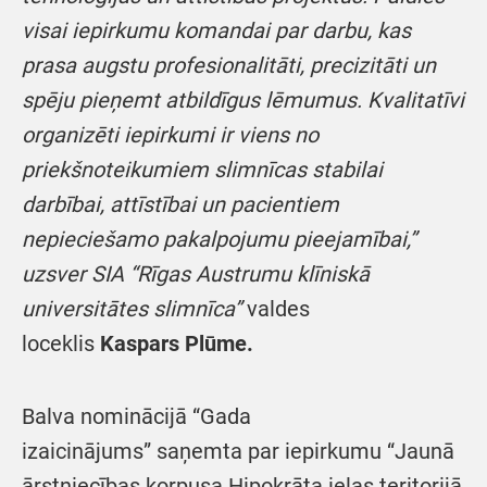
visai iepirkumu komandai par darbu, kas
prasa augstu profesionalitāti, precizitāti un
spēju pieņemt atbildīgus lēmumus. Kvalitatīvi
organizēti iepirkumi ir viens no
priekšnoteikumiem slimnīcas stabilai
darbībai, attīstībai un pacientiem
nepieciešamo pakalpojumu pieejamībai,”
uzsver SIA “Rīgas Austrumu klīniskā
universitātes slimnīca”
valdes
loceklis
Kaspars Plūme.
Balva nominācijā “Gada
izaicinājums” saņemta par iepirkumu “Jaunā
ārstniecības korpusa Hipokrāta ielas teritorijā