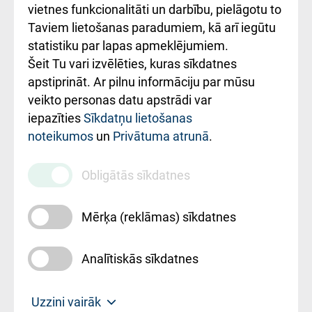
vietnes funkcionalitāti un darbību, pielāgotu to
Rēķinu apmaksas
Taviem lietošanas paradumiem, kā arī iegūtu
ceļvedis
statistiku par lapas apmeklējumiem.
Šeit Tu vari izvēlēties, kuras sīkdatnes
Rekvizīti un
apstiprināt. Ar pilnu informāciju par mūsu
ārstniecības
veikto personas datu apstrādi var
iestādes kods
iepazīties
Sīkdatņu lietošanas
noteikumos
un
Privātuma atrunā
.
010000234
Maksas
Obligātās sīkdatnes
pakalpojumu
cenrādis
Mērķa (reklāmas) sīkdatnes
Analītiskās sīkdatnes
Uz sākumu
Uzzini vairāk