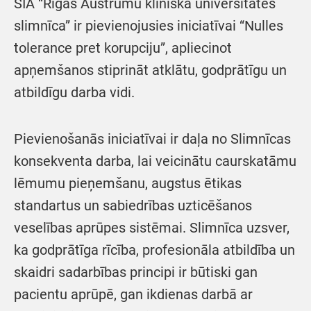
SIA “Rīgas Austrumu klīniskā universitātes
slimnīca” ir pievienojusies iniciatīvai “Nulles
tolerance pret korupciju”, apliecinot
apņemšanos stiprināt atklātu, godprātīgu un
atbildīgu darba vidi.
Pievienošanās iniciatīvai ir daļa no Slimnīcas
konsekventa darba, lai veicinātu caurskatāmu
lēmumu pieņemšanu, augstus ētikas
standartus un sabiedrības uzticēšanos
veselības aprūpes sistēmai. Slimnīca uzsver,
ka godprātīga rīcība, profesionāla atbildība un
skaidri sadarbības principi ir būtiski gan
pacientu aprūpē, gan ikdienas darbā ar