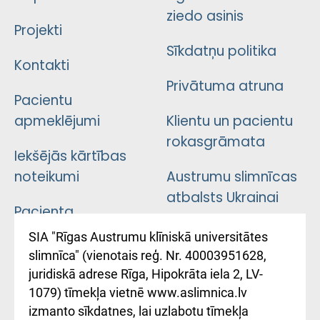
ziedo asinis
Projekti
Sīkdatņu politika
Kontakti
Privātuma atruna
Pacientu
apmeklējumi
Klientu un pacientu
rokasgrāmata
Iekšējās kārtības
noteikumi
Austrumu slimnīcas
atbalsts Ukrainai
Pacienta
atsauksmju/sūdzību
Підтримка Східної
SIA "Rīgas Austrumu klīniskā universitātes
iesniegšanas
лікарні та співпраця з
slimnīca" (vienotais reģ. Nr. 40003951628,
kārtība
Україною
juridiskā adrese Rīga, Hipokrāta iela 2, LV-
1079) tīmekļa vietnē www.aslimnica.lv
Kā pie mums nokļūt
izmanto sīkdatnes, lai uzlabotu tīmekļa