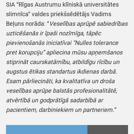
SIA “Rīgas Austrumu klīniskā universitātes
slimnīca” valdes priekšsēdētājs Vadims
Beļuns norāda: “
Veselības aprūpē sabiedrības
uzticēšanās ir īpaši nozīmīga, tāpēc
pievienošanās iniciatīvai “Nulles tolerance
pret korupciju” apliecina mūsu apņemšanos
stiprināt caurskatāmību, atbildīgu rīcību un
augstus ētikas standartus ikdienas darbā.
Esam pārliecināti, ka kvalitatīva un droša
veselības aprūpe balstās profesionalitātē,
atvērtībā un godprātīgā sadarbībā ar
pacientiem, darbiniekiem un partneriem.”