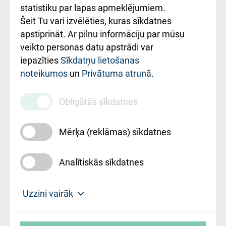
ceļvedis
statistiku par lapas apmeklējumiem.
Šeit Tu vari izvēlēties, kuras sīkdatnes
Rekvizīti un
apstiprināt. Ar pilnu informāciju par mūsu
ārstniecības
veikto personas datu apstrādi var
iestādes kods
iepazīties
Sīkdatņu lietošanas
noteikumos
un
Privātuma atrunā
.
010000234
Maksas
Obligātās sīkdatnes
pakalpojumu
cenrādis
Mērķa (reklāmas) sīkdatnes
Analītiskās sīkdatnes
Uz sākumu
Uzzini vairāk
Rīgas Austrumu klīniskā universitātes