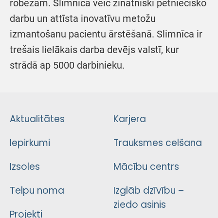
robežām. Slimnīca veic zinātniski pētniecisko
darbu un attīsta inovatīvu metožu
izmantošanu pacientu ārstēšanā. Slimnīca ir
trešais lielākais darba devējs valstī, kur
strādā ap 5000 darbinieku.
Aktualitātes
Karjera
Iepirkumi
Trauksmes celšana
Izsoles
Mācību centrs
Telpu noma
Izglāb dzīvību –
ziedo asinis
Projekti