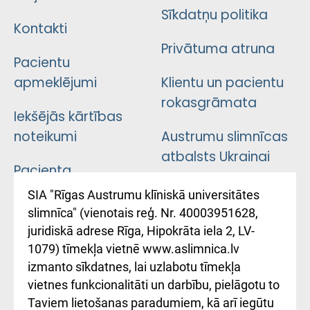
Sīkdatņu politika
Kontakti
Privātuma atruna
Pacientu
apmeklējumi
Klientu un pacientu
rokasgrāmata
Iekšējās kārtības
noteikumi
Austrumu slimnīcas
atbalsts Ukrainai
Pacienta
atsauksmju/sūdzību
Підтримка Східної
SIA "Rīgas Austrumu klīniskā universitātes
iesniegšanas
лікарні та співпраця з
slimnīca" (vienotais reģ. Nr. 40003951628,
kārtība
Україною
juridiskā adrese Rīga, Hipokrāta iela 2, LV-
1079) tīmekļa vietnē www.aslimnica.lv
Kā pie mums nokļūt
izmanto sīkdatnes, lai uzlabotu tīmekļa
vietnes funkcionalitāti un darbību, pielāgotu to
Rēķinu apmaksas
Taviem lietošanas paradumiem, kā arī iegūtu