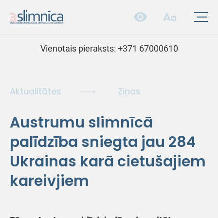
Vienotais pieraksts:
+371 67000610
Aktualitātes
Ziņas
Austrumu slimnīcā
palīdzība sniegta jau 284
Ukrainas karā cietušajiem
kareivjiem