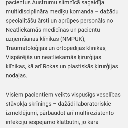
pacientus Austrumu slimnīcā sagaidīja
multidisciplināra mediķu komanda – dažādu
specialitāšu ārsti un aprūpes personāls no
Neatliekamās medicīnas un pacientu
uzņemšanas klīnikas (NMPUK),
Traumatoloģijas un ortopēdijas klīnikas,
Vispārējās un neatliekamās ķirurģijas
klīnikas, kā arī Rokas un plastiskās ķirurģijas
nodaļas.
Visiem pacientiem veikts vispusīgs veselības
stāvokļa skrīnings – dažādi laboratoriskie
izmeklējumi, pārbaudot arī multirezistento
infekciju iespējamo klātbūtni, jo kara