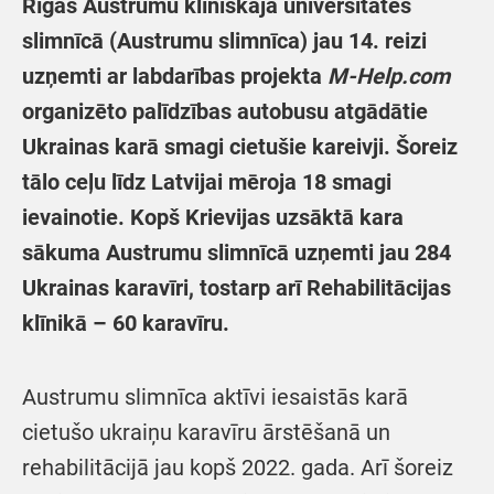
Rīgas Austrumu klīniskajā universitātes
slimnīcā (Austrumu slimnīca) jau 14. reizi
uzņemti ar labdarības projekta
M-Help.com
organizēto palīdzības autobusu atgādātie
Ukrainas karā smagi cietušie kareivji. Šoreiz
tālo ceļu līdz Latvijai mēroja 18 smagi
ievainotie. Kopš Krievijas uzsāktā kara
sākuma Austrumu slimnīcā uzņemti jau 284
Ukrainas karavīri, tostarp arī Rehabilitācijas
klīnikā – 60 karavīru.
Austrumu slimnīca aktīvi iesaistās karā
cietušo ukraiņu karavīru ārstēšanā un
rehabilitācijā jau kopš 2022. gada. Arī šoreiz