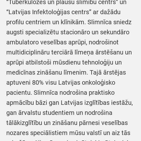
“Tuberkulozes un plaušu slimību centrs” un
“Latvijas Infektoloģijas centrs” ar dažādu
profilu centriem un klīnikām. Slimnīca sniedz
augsti specializētu stacionāro un sekundāro
ambulatoro veselības aprūpi, nodrošinot
multidiciplināru terciārā līmeņa ārstēšanu un
aprūpi atbilstoši mūsdienu tehnoloģiju un
medicīnas zināšanu līmenim. Tajā ārstējas
aptuveni 80% visu Latvijas onkoloģisko
pacientu. Slimnīca nodrošina praktisko
apmācību bāzi gan Latvijas izglītības iestāžu,
gan ārvalstu studentiem un nodrošina
tālākizglītību un zināšanu pārnesi veselības
nozares speciālistiem mūsu valstī un aiz tās