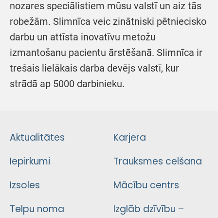
nozares speciālistiem mūsu valstī un aiz tās
robežām. Slimnīca veic zinātniski pētniecisko
darbu un attīsta inovatīvu metožu
izmantošanu pacientu ārstēšanā. Slimnīca ir
trešais lielākais darba devējs valstī, kur
strādā ap 5000 darbinieku.
Aktualitātes
Karjera
Iepirkumi
Trauksmes celšana
Izsoles
Mācību centrs
Telpu noma
Izglāb dzīvību –