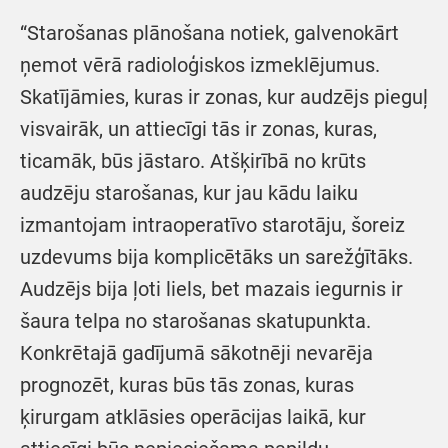
“Starošanas plānošana notiek, galvenokārt
ņemot vērā radioloģiskos izmeklējumus.
Skatījāmies, kuras ir zonas, kur audzējs pieguļ
visvairāk, un attiecīgi tās ir zonas, kuras,
ticamāk, būs jāstaro. Atšķirībā no krūts
audzēju starošanas, kur jau kādu laiku
izmantojam intraoperatīvo starotāju, šoreiz
uzdevums bija komplicētāks un sarežģītāks.
Audzējs bija ļoti liels, bet mazais iegurnis ir
šaura telpa no starošanas skatupunkta.
Konkrētajā gadījumā sākotnēji nevarēja
prognozēt, kuras būs tās zonas, kuras
ķirurgam atklāsies operācijas laikā, kur