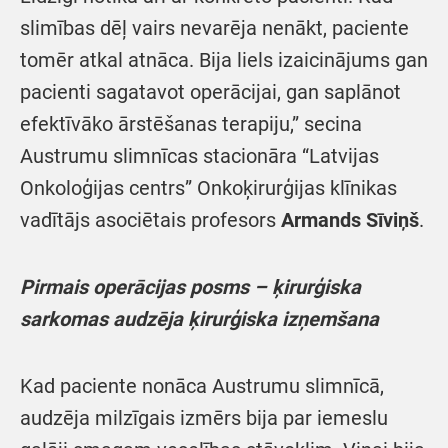
slimības dēļ vairs nevarēja nenākt, paciente
tomēr atkal atnāca. Bija liels izaicinājums gan
pacienti sagatavot operācijai, gan saplānot
efektīvāko ārstēšanas terapiju,” secina
Austrumu slimnīcas stacionāra “Latvijas
Onkoloģijas centrs” Onkoķirurģijas klīnikas
vadītājs asociētais profesors
Armands Sīviņš
.
Pirmais operācijas posms – ķirurģiska
sarkomas audzēja ķirurģiska izņemšana
Kad paciente nonāca Austrumu slimnīcā,
audzēja milzīgais izmērs bija par iemeslu