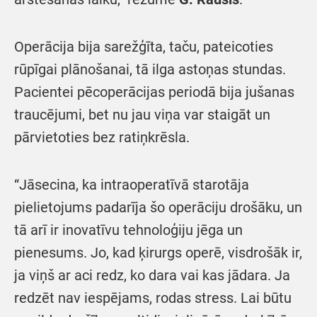
Operācija bija sarežģīta, taču, pateicoties
rūpīgai plānošanai, tā ilga astoņas stundas.
Pacientei pēcoperācijas periodā bija jušanas
traucējumi, bet nu jau viņa var staigāt un
pārvietoties bez ratiņkrēsla.
“Jāsecina, ka intraoperatīvā starotāja
pielietojums padarīja šo operāciju drošāku, un
tā arī ir inovatīvu tehnoloģiju jēga un
pienesums. Jo, kad ķirurgs operē, visdrošāk ir,
ja viņš ar aci redz, ko dara vai kas jādara. Ja
redzēt nav iespējams, rodas stress. Lai būtu