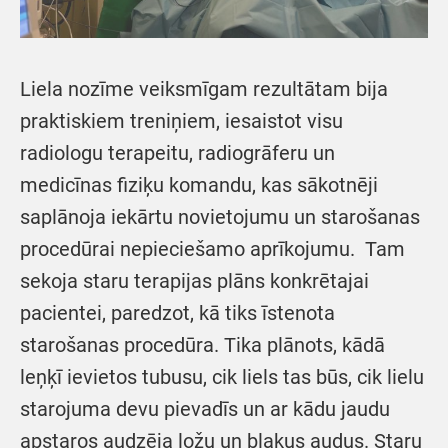
Liela nozīme veiksmīgam rezultātam bija
praktiskiem treniņiem, iesaistot visu
radiologu terapeitu, radiogrāferu un
medicīnas fiziķu komandu, kas sākotnēji
saplānoja iekārtu novietojumu un starošanas
procedūrai nepieciešamo aprīkojumu. Tam
sekoja staru terapijas plāns konkrētajai
pacientei, paredzot, kā tiks īstenota
starošanas procedūra. Tika plānots, kādā
leņķī ievietos tubusu, cik liels tas būs, cik lielu
starojuma devu pievadīs un ar kādu jaudu
apstaros audzēja ložu un blakus audus. Staru