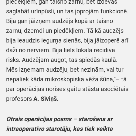
piedēkļiem, gan taisno zarnu, bet izdevās
saglabāt urīnpūsli, un tas joprojām funkcionē.
Bija gan jāizņem audzējs kopā ar taisno
zarnu, dzemdi un piedēkļiem. Tā kā audzējs
bija ieaudzis iegurņa sienās, bija jāizoperē arī
daži no nerviem. Bija liels lokālā recidīva
risks. Audzējam augot, tas spiedās kaulā.
Mēs izņemam audzēju, bet nezinām, vai tur
nepaliek kāda mikroskopiska vēža šūna,”– tā
par operācijas norises gaitu stāsta asociētais
profesors
A. Sīviņš
.
Otrais operācijas posms – starošana ar
intraoperatīvo starotāju, kas tiek veikta