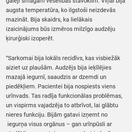
galēji smagam veselības stāvoklim. Viņai bija
augsta temperatūra, ko ilgstoši neizdevās
mazināt. Bija skaidrs, ka lielākais
izaicinājums būs izmēros milzīgo audzēju
ķirurģiski izoperēt.
“Sarkomai bija lokāls recidīvs, kas visbiežāk
aiziet uz plaušām. Audzējs bija ieķīlējies
mazajā iegurnī, saaudzis ar dzemdi un
piedēkļiem. Pacientei bija nospiests viens
urīnvads. Tas radīja funkcionālas problēmas,
un vispirms vajadzēja to atbrīvot, lai glābtu
nieres funkciju. Bijām gatavi izņemt no
iegurņa visus orgānus – gan urīnpūsli ar