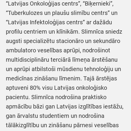
“Latvijas Onkoloģijas centrs”, “Biķernieki”,
“Tuberkulozes un plaušu slimību centrs” un
“Latvijas Infektoloģijas centrs” ar dažādu
profilu centriem un klīnikām. Slimnīca sniedz
augsti specializētu stacionāro un sekundāro
ambulatoro veselības aprūpi, nodrošinot
multidisciplināru terciārā līmeņa ārstēšanu
un aprūpi atbilstoši mūsdienu tehnoloģiju un
medicīnas zināšanu līmenim. Tajā ārstējas
aptuveni 80% visu Latvijas onkoloģisko
pacientu. Slimnīca nodrošina praktisko
apmācību bāzi gan Latvijas izglītības iestāžu,
gan ārvalstu studentiem un nodrošina
tālākizglītību un zināšanu pārnesi veselības