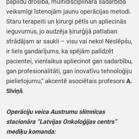
papildu drošība, multidisciplinārā sadarbībā
veiksmīgi īstenojām jaunu operācijas metodi.
Staru terapeiti un ķirurgi pētīs un apliecinās
ieguvumus, jo audzēja ķirurģijā patlaban
strādājam ar saukli – visu vai neko! Neslēpšu,
ir liels gandarījums, ka spējām palīdzēt
pacientei, vienlaikus apliecinot gan sadarbību,
gan profesionalitāti, gan inovatīvu tehnoloģiju
pielietojumu,” akcentē asociētais profesors
A.
Sīviņš
.
Operāciju veica Austrumu slimnīcas
stacionāra “Latvijas Onkoloģijas centrs”
mediķu komanda: