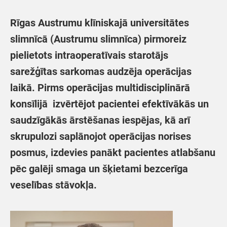
Rīgas Austrumu klīniskajā universitātes
slimnīcā (Austrumu slimnīca) pirmoreiz
pielietots intraoperatīvais starotājs
sarežģītas sarkomas audzēja operācijas
laikā. Pirms operācijas multidisciplinārā
konsīlijā izvērtējot pacientei efektīvākās un
saudzīgākās ārstēšanas iespējas, kā arī
skrupulozi saplānojot operācijas norises
posmus, izdevies panākt pacientes atlabšanu
pēc galēji smaga un šķietami bezcerīga
veselības stāvokļa.