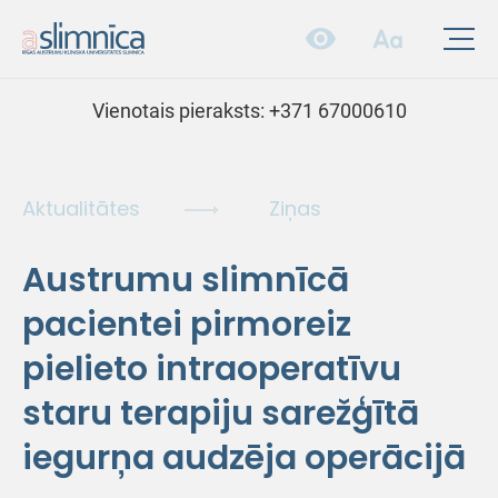
Vienotais pieraksts:
+371 67000610
Aktualitātes
Ziņas
Austrumu slimnīcā
pacientei pirmoreiz
pielieto intraoperatīvu
staru terapiju sarežģītā
iegurņa audzēja operācijā