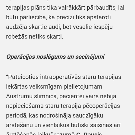
terapijas plāns tika vairākkārt pārbaudīts, lai
būtu pārliecība, ka precīzi tiks apstaroti
audzēja skartie audi, bet veselie iespēju
robežās netiks skarti.
Operācijas noslēgums un secinājumi
“Pateicoties intraoperatīvās staru terapijas
iekārtas veiksmīgam pielietojumam
Austrumu slimnīcā, pacientei vairs nebija
nepieciešama staru terapija pēcoperācijas
periodā, kas nodrošināja saudzīgāku
ārstēšanu un vienlaikus būtiski saīsinās arī
ārstēšanās laiku,” rezumē
G. Rausis
.