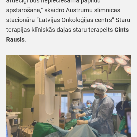
attiecīgi būs nepieciešama papildu
apstarošana,” skaidro Austrumu slimnīcas
stacionāra “Latvijas Onkoloģijas centrs” Staru
terapijas klīniskās daļas staru terapeits
Gints
Rausis
.