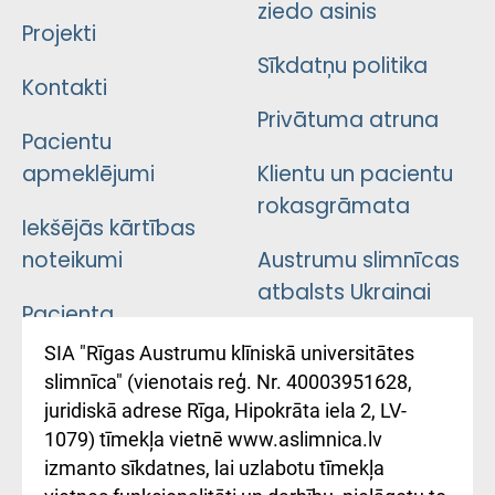
ziedo asinis
Projekti
Sīkdatņu politika
Kontakti
Privātuma atruna
Pacientu
apmeklējumi
Klientu un pacientu
rokasgrāmata
Iekšējās kārtības
noteikumi
Austrumu slimnīcas
atbalsts Ukrainai
Pacienta
atsauksmju/sūdzību
Підтримка Східної
SIA "Rīgas Austrumu klīniskā universitātes
iesniegšanas
лікарні та співпраця з
slimnīca" (vienotais reģ. Nr. 40003951628,
kārtība
Україною
juridiskā adrese Rīga, Hipokrāta iela 2, LV-
1079) tīmekļa vietnē www.aslimnica.lv
Kā pie mums nokļūt
izmanto sīkdatnes, lai uzlabotu tīmekļa