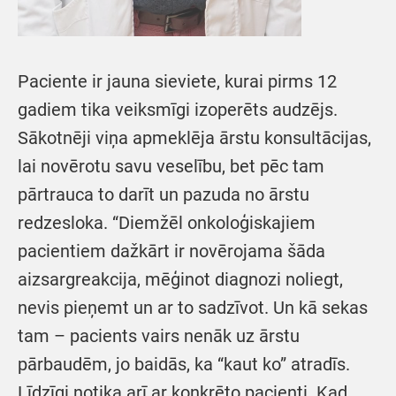
Paciente ir jauna sieviete, kurai pirms 12
gadiem tika veiksmīgi izoperēts audzējs.
Sākotnēji viņa apmeklēja ārstu konsultācijas,
lai novērotu savu veselību, bet pēc tam
pārtrauca to darīt un pazuda no ārstu
redzesloka. “Diemžēl onkoloģiskajiem
pacientiem dažkārt ir novērojama šāda
aizsargreakcija, mēģinot diagnozi noliegt,
nevis pieņemt un ar to sadzīvot. Un kā sekas
tam – pacients vairs nenāk uz ārstu
pārbaudēm, jo baidās, ka “kaut ko” atradīs.
Līdzīgi notika arī ar konkrēto pacienti. Kad