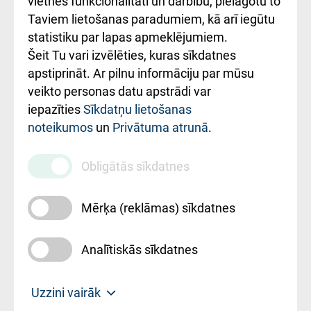
vietnes funkcionalitāti un darbību, pielāgotu to
Rēķinu apmaksas
Taviem lietošanas paradumiem, kā arī iegūtu
ceļvedis
statistiku par lapas apmeklējumiem.
Šeit Tu vari izvēlēties, kuras sīkdatnes
Rekvizīti un
apstiprināt. Ar pilnu informāciju par mūsu
ārstniecības
veikto personas datu apstrādi var
iestādes kods
iepazīties
Sīkdatņu lietošanas
noteikumos
un
Privātuma atrunā
.
010000234
Maksas
Obligātās sīkdatnes
pakalpojumu
cenrādis
Mērķa (reklāmas) sīkdatnes
Analītiskās sīkdatnes
Uz sākumu
Uzzini vairāk