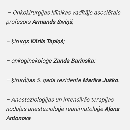
– Onkoķirurģijas klīnikas vadītājs
asociētais
profesors
Armands Sīviņš
,
– ķirurgs
Kārlis Tapiņš
;
– onkoginekoloģe
Zanda Barinska
;
– ķirurģijas 5. gada rezidente
Marika Juško
.
– Anestezioloģijas un intensīvās terapijas
nodaļas anestezioloģe reanimatoloģe
Aļona
Antonova