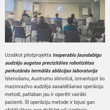
Uzsākot pilotprojekta
Inoperablu ļaundabīgu
audzēju augstas precizitātes robotizētas
perkutānās termālās ablācijas laboratorija
īstenošanu, Austrumu slimnīcā, izmantojot šo
mazinvazīvo audzēja sasaldēšanas operāciju
metodi, patlaban jau ir operēti vairāki
pacienti. Šī operāciju metode ir bijusi gan