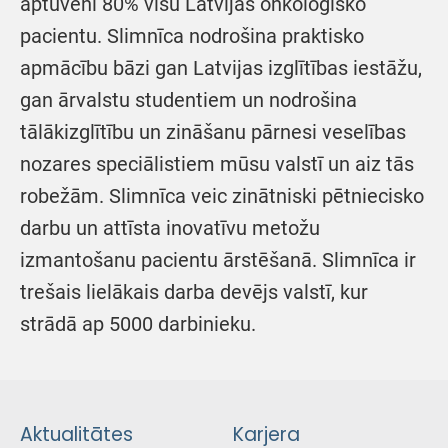
aptuveni 80% visu Latvijas onkoloģisko
pacientu. Slimnīca nodrošina praktisko
apmācību bāzi gan Latvijas izglītības iestāžu,
gan ārvalstu studentiem un nodrošina
tālākizglītību un zināšanu pārnesi veselības
nozares speciālistiem mūsu valstī un aiz tās
robežām. Slimnīca veic zinātniski pētniecisko
darbu un attīsta inovatīvu metožu
izmantošanu pacientu ārstēšanā. Slimnīca ir
trešais lielākais darba devējs valstī, kur
strādā ap 5000 darbinieku.
Aktualitātes
Karjera