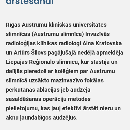
ārstēšanai
Rīgas Austrumu klīniskās universitātes
slimnīcas (Austrumu slimnīca) Invazīvās
radioloģijas klīnikas radiologi Aina Kratovska
un Artūrs Šilovs pagājušajā nedēļā apmeklēja
Liepājas Reģionālo slimnīcu, kur stāstīja un
dalījās pieredzē ar kolēģiem par Austrumu
slimnīcā uzsākto mazinvazīvo fokālas
perkutānās ablācijas jeb audzēja
sasaldēšanas operāciju metodes
pielietojumu, kas ļauj efektīvi ārstēt nieru un
aknu ļaundabīgos audzējus.