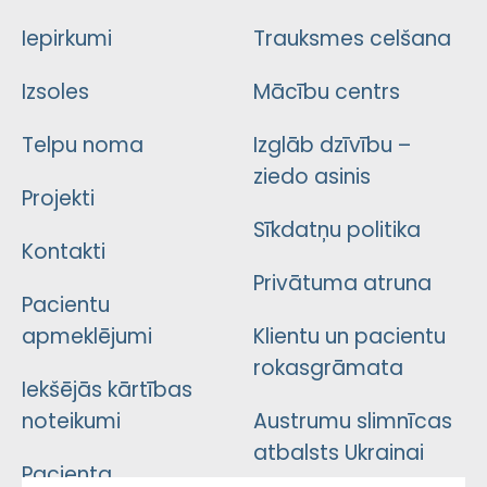
Iepirkumi
Trauksmes celšana
Izsoles
Mācību centrs
Telpu noma
Izglāb dzīvību –
ziedo asinis
Projekti
Sīkdatņu politika
Kontakti
Privātuma atruna
Pacientu
apmeklējumi
Klientu un pacientu
rokasgrāmata
Iekšējās kārtības
noteikumi
Austrumu slimnīcas
atbalsts Ukrainai
Pacienta