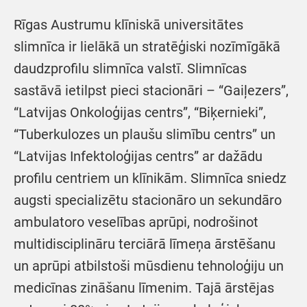
Rīgas Austrumu klīniskā universitātes
slimnīca ir lielākā un stratēģiski nozīmīgākā
daudzprofilu slimnīca valstī. Slimnīcas
sastāvā ietilpst pieci stacionāri – “Gaiļezers”,
“Latvijas Onkoloģijas centrs”, “Biķernieki”,
“Tuberkulozes un plaušu slimību centrs” un
“Latvijas Infektoloģijas centrs” ar dažādu
profilu centriem un klīnikām. Slimnīca sniedz
augsti specializētu stacionāro un sekundāro
ambulatoro veselības aprūpi, nodrošinot
multidisciplināru terciārā līmeņa ārstēšanu
un aprūpi atbilstoši mūsdienu tehnoloģiju un
medicīnas zināšanu līmenim. Tajā ārstējas