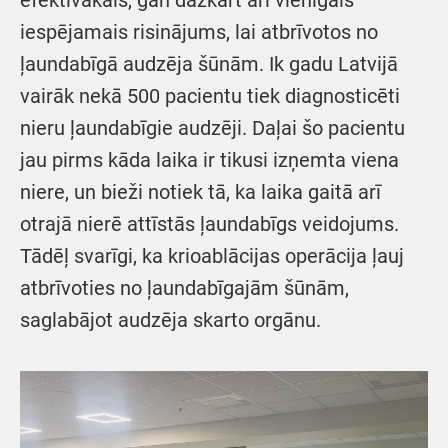
efektīvākais, gan dažkārt arī vienīgais
iespējamais risinājums, lai atbrīvotos no
ļaundabīgā audzēja šūnām. Ik gadu Latvijā
vairāk nekā 500 pacientu tiek diagnosticēti
nieru ļaundabīgie audzēji. Daļai šo pacientu
jau pirms kāda laika ir tikusi izņemta viena
niere, un bieži notiek tā, ka laika gaitā arī
otrajā nierē attīstās ļaundabīgs veidojums.
Tādēļ svarīgi, ka krioablācijas operācija ļauj
atbrīvoties no ļaundabīgajām šūnām,
saglabājot audzēja skarto orgānu.