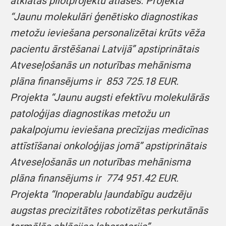
atklātās pilotprojektu atlases. Projekta
“Jaunu molekulāri ģenētisko diagnostikas
metožu ieviešana personalizētai krūts vēža
pacientu ārstēšanai Latvijā” apstiprinātais
Atveseļošanās un noturības mehānisma
plāna finansējums ir 853 725.18 EUR.
Projekta “Jaunu augsti efektīvu molekulārās
patoloģijas diagnostikas metožu un
pakalpojumu ieviešana precīzijas medicīnas
attīstīšanai onkoloģijas jomā” apstiprinātais
Atveseļošanās un noturības mehānisma
plāna finansējums ir 774 951.42 EUR.
Projekta “Inoperablu ļaundabīgu audzēju
augstas precizitātes robotizētas perkutānās