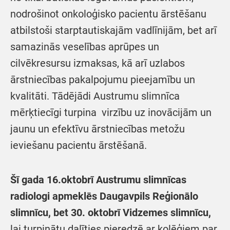
nodrošinot onkoloģisko pacientu ārstēšanu
atbilstoši starptautiskajām vadlīnijām, bet arī
samazinās veselības aprūpes un
cilvēkresursu izmaksas, kā arī uzlabos
ārstniecības pakalpojumu pieejamību un
kvalitāti. Tādējādi Austrumu slimnīca
mērķtiecīgi turpina virzību uz inovācijām un
jaunu un efektīvu ārstniecības metožu
ieviešanu pacientu ārstēšanā.
Šī gada 16.oktobrī Austrumu slimnīcas
radiologi apmeklēs Daugavpils Reģionālo
slimnīcu, bet 30. oktobrī Vidzemes slimnīcu,
lai turpinātu dalīties pieredzē ar kolēģiem par