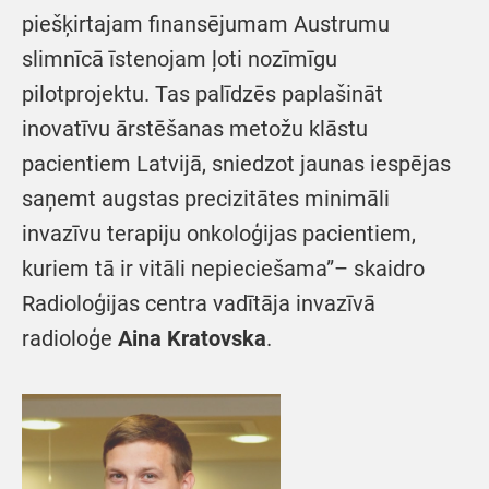
piešķirtajam finansējumam Austrumu
slimnīcā īstenojam ļoti nozīmīgu
pilotprojektu. Tas palīdzēs paplašināt
inovatīvu ārstēšanas metožu klāstu
pacientiem Latvijā, sniedzot jaunas iespējas
saņemt augstas precizitātes minimāli
invazīvu terapiju onkoloģijas pacientiem,
kuriem tā ir vitāli nepieciešama”– skaidro
Radioloģijas centra vadītāja invazīvā
radioloģe
Aina Kratovska
.