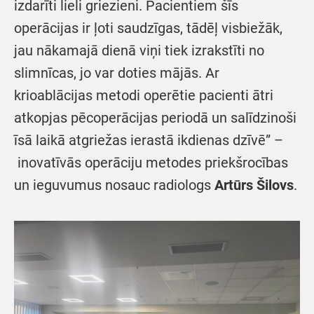
izdarīti lieli griezieni. Pacientiem šīs
operācijas ir ļoti saudzīgas, tādēļ visbiežāk,
jau nākamajā dienā viņi tiek izrakstīti no
slimnīcas, jo var doties mājās. Ar
krioablācijas metodi operētie pacienti ātri
atkopjas pēcoperācijas periodā un salīdzinoši
īsā laikā atgriežas ierastā ikdienas dzīvē” –
inovatīvās operāciju metodes priekšrocības
un ieguvumus nosauc radiologs
Artūrs Šilovs
.