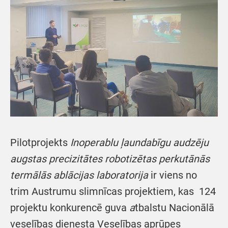
Pilotprojekts
Inoperablu ļaundabīgu audzēju
augstas precizitātes robotizētas perkutānās
termālās ablācijas laboratorija
ir viens no
trim Austrumu slimnīcas projektiem, kas 124
projektu konkurencē guva
a
tbalstu Nacionālā
veselības dienesta Veselības aprūpes