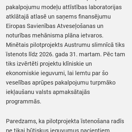
pakalpojumu modeļu attīstības laboratorijas
atklātajā atlasē un saņems finansējumu
Eiropas Savienības Atveseļošanas un
noturības mehānisma plāna ietvaros.
Minētais pilotprojekts Austrumu slimnīcā tiks
īstenots līdz 2026. gada 31. martam. Pēc tam
tiks izvērtēti projektu klīniskie un
ekonomiskie ieguvumi, lai lemtu par šo
veselības aprūpes pakalpojumu turpmāko
iekļaušanu valsts apmaksātajās
programmās.
Paredzams, ka pilotprojekta īstenošana radīs
ne tikai būtiskus ieguvumus pacientiem,