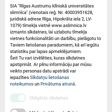
atsauksmju/sūdzību
Підтримка Східної
SIA "Rīgas Austrumu klīniskā universitātes
iesniegšanas
лікарні та співпраця з
slimnīca" (vienotais reģ. Nr. 40003951628,
kārtība
Україною
juridiskā adrese Rīga, Hipokrāta iela 2, LV-
1079) tīmekļa vietnē www.aslimnica.lv
Kā pie mums nokļūt
izmanto sīkdatnes, lai uzlabotu tīmekļa
vietnes funkcionalitāti un darbību, pielāgotu to
Rēķinu apmaksas
Taviem lietošanas paradumiem, kā arī iegūtu
ceļvedis
statistiku par lapas apmeklējumiem.
Šeit Tu vari izvēlēties, kuras sīkdatnes
Rekvizīti un
apstiprināt. Ar pilnu informāciju par mūsu
ārstniecības
veikto personas datu apstrādi var
iestādes kods
iepazīties
Sīkdatņu lietošanas
noteikumos
un
Privātuma atrunā
.
010000234
Maksas
Obligātās sīkdatnes
pakalpojumu
cenrādis