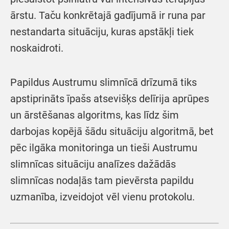
ārstu. Taču konkrētajā gadījumā ir runa par
nestandarta situāciju, kuras apstākļi tiek
noskaidroti.
Papildus Austrumu slimnīcā drīzumā tiks
apstiprināts īpašs atsevišķs delīrija aprūpes
un ārstēšanas algoritms, kas līdz šim
darbojas kopējā šādu situāciju algoritmā, bet
pēc ilgāka monitoringa un tieši Austrumu
slimnīcas situāciju analīzes dažādās
slimnīcas nodaļās tam pievērsta papildu
uzmanība, izveidojot vēl vienu protokolu.