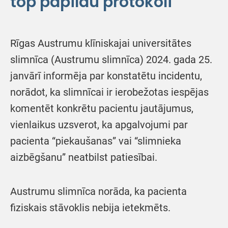
top papildu protokoli
Rīgas Austrumu klīniskajai universitātes
slimnīca (Austrumu slimnīca) 2024. gada 25.
janvārī informēja par konstatētu incidentu,
norādot, ka slimnīcai ir ierobežotas iespējas
komentēt konkrētu pacientu jautājumus,
vienlaikus uzsverot, ka apgalvojumi par
pacienta “piekaušanas” vai “slimnieka
aizbēgšanu” neatbilst patiesībai.
Austrumu slimnīca norāda, ka pacienta
fiziskais stāvoklis nebija ietekmēts.