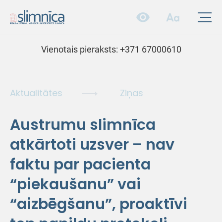
Vienotais pieraksts:
+371 67000610
Aktualitātes
Ziņas
Austrumu slimnīca
atkārtoti uzsver – nav
faktu par pacienta
“piekaušanu” vai
“aizbēgšanu”, proaktīvi