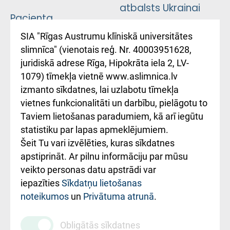
atbalsts Ukrainai
Pacienta
atsauksmju/sūdzību
Підтримка Східної
SIA "Rīgas Austrumu klīniskā universitātes
iesniegšanas
лікарні та співпраця з
slimnīca" (vienotais reģ. Nr. 40003951628,
kārtība
Україною
juridiskā adrese Rīga, Hipokrāta iela 2, LV-
1079) tīmekļa vietnē www.aslimnica.lv
Kā pie mums nokļūt
izmanto sīkdatnes, lai uzlabotu tīmekļa
vietnes funkcionalitāti un darbību, pielāgotu to
Rēķinu apmaksas
Taviem lietošanas paradumiem, kā arī iegūtu
ceļvedis
statistiku par lapas apmeklējumiem.
Šeit Tu vari izvēlēties, kuras sīkdatnes
Rekvizīti un
apstiprināt. Ar pilnu informāciju par mūsu
ārstniecības
veikto personas datu apstrādi var
iestādes kods
iepazīties
Sīkdatņu lietošanas
noteikumos
un
Privātuma atrunā
.
010000234
Maksas
Obligātās sīkdatnes