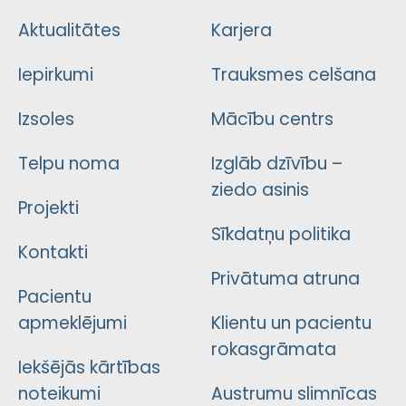
Aktualitātes
Karjera
Iepirkumi
Trauksmes celšana
Izsoles
Mācību centrs
Telpu noma
Izglāb dzīvību –
ziedo asinis
Projekti
Sīkdatņu politika
Kontakti
Privātuma atruna
Pacientu
apmeklējumi
Klientu un pacientu
rokasgrāmata
Iekšējās kārtības
noteikumi
Austrumu slimnīcas