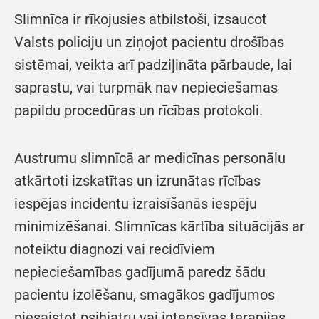
Slimnīca ir rīkojusies atbilstoši, izsaucot
Valsts policiju un ziņojot pacientu drošības
sistēmai, veikta arī padziļināta pārbaude, lai
saprastu, vai turpmāk nav nepieciešamas
papildu procedūras un rīcības protokoli.
Austrumu slimnīcā ar medicīnas personālu
atkārtoti izskatītas un izrunātas rīcības
iespējas incidentu izraisīšanās iespēju
minimizēšanai. Slimnīcas kārtība situācijās ar
noteiktu diagnozi vai recidīviem
nepieciešamības gadījumā paredz šādu
pacientu izolēšanu, smagākos gadījumos
piesaistot psihiatru vai intensīvas terapijas