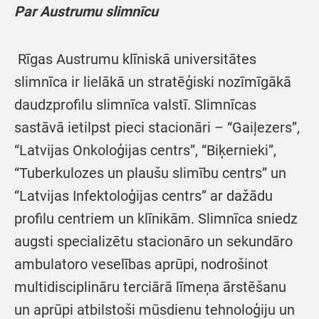
Par Austrumu slimnīcu
Rīgas Austrumu klīniskā universitātes
slimnīca ir lielākā un stratēģiski nozīmīgākā
daudzprofilu slimnīca valstī. Slimnīcas
sastāvā ietilpst pieci stacionāri – “Gaiļezers”,
“Latvijas Onkoloģijas centrs”, “Biķernieki”,
“Tuberkulozes un plaušu slimību centrs” un
“Latvijas Infektoloģijas centrs” ar dažādu
profilu centriem un klīnikām. Slimnīca sniedz
augsti specializētu stacionāro un sekundāro
ambulatoro veselības aprūpi, nodrošinot
multidisciplināru terciārā līmeņa ārstēšanu
un aprūpi atbilstoši mūsdienu tehnoloģiju un