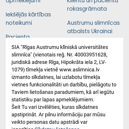
apmeklējumi
Klientu un pacientu
rokasgrāmata
Iekšējās kārtības
noteikumi
Austrumu slimnīcas
atbalsts Ukrainai
Pacienta
atsauksmju/sūdzību
Підтримка Східної
SIA "Rīgas Austrumu klīniskā universitātes
iesniegšanas
лікарні та співпраця з
slimnīca" (vienotais reģ. Nr. 40003951628,
kārtība
Україною
juridiskā adrese Rīga, Hipokrāta iela 2, LV-
1079) tīmekļa vietnē www.aslimnica.lv
Kā pie mums nokļūt
izmanto sīkdatnes, lai uzlabotu tīmekļa
vietnes funkcionalitāti un darbību, pielāgotu to
Rēķinu apmaksas
Taviem lietošanas paradumiem, kā arī iegūtu
ceļvedis
statistiku par lapas apmeklējumiem.
Šeit Tu vari izvēlēties, kuras sīkdatnes
Rekvizīti un
apstiprināt. Ar pilnu informāciju par mūsu
ārstniecības
veikto personas datu apstrādi var