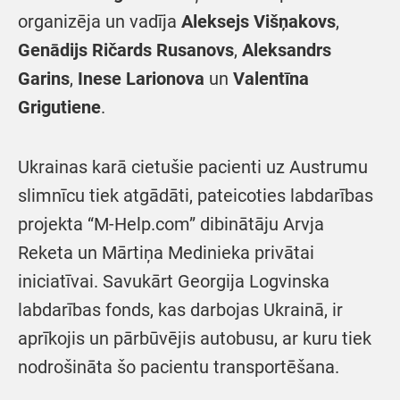
organizēja un vadīja
Aleksejs Višņakovs
,
Genādijs Ričards Rusanovs
,
Aleksandrs
Garins
,
Inese Larionova
un
Valentīna
Grigutiene
.
Ukrainas karā cietušie pacienti uz Austrumu
slimnīcu tiek atgādāti, pateicoties labdarības
projekta “M-Help.com” dibinātāju Arvja
Reketa un Mārtiņa Medinieka privātai
iniciatīvai. Savukārt Georgija Logvinska
labdarības fonds, kas darbojas Ukrainā, ir
aprīkojis un pārbūvējis autobusu, ar kuru tiek
nodrošināta šo pacientu transportēšana.