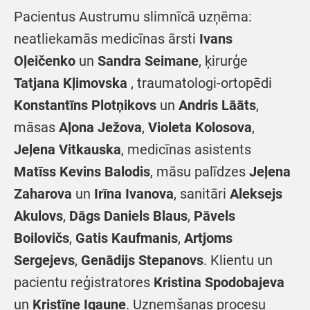
Pacientus Austrumu slimnīcā uzņēma:
neatliekamās medicīnas ārsti
Ivans
Oļeičenko
un
Sandra Seimane
, ķirurģe
Tatjana Kļimovska
, traumatologi-ortopēdi
Konstantīns Plotņikovs
un
Andris Lāāts
,
māsas
Aļona Ježova
,
Violeta Kolosova
,
Jeļena Vitkauska
, medicīnas asistents
Matīss Kevins Balodis
, māsu palīdzes
Jeļena
Zaharova
un
Irīna Ivanova
, sanitāri
Aleksejs
Akulovs
,
Dāgs Daniels Blaus
,
Pāvels
Boilovičs
,
Gatis Kaufmanis
,
Artjoms
Sergejevs
,
Genādijs Stepanovs
. Klientu un
pacientu reģistratores
Kristina Spodobajeva
un
Kristīne Igaune
. Uzņemšanas procesu