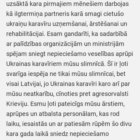
uzsāktā kara pirmajiem mēnešiem darbojas
kā ilgtermiņa partneris karā smagi cietušo
ukraiņu karavīru uzņemšanai, ārstēšanai un
rehabilitācijai. Esam gandarīti, ka sadarbībā
ar palīdzības organizācijām un ministrijām
spējam sniegt nepieciešamo veselības aprūpi
Ukrainas karavīriem mūsu slimnīcā. Šī ir ļoti
svarīga iespēja ne tikai mūsu slimnīcai, bet
visai Latvijai, jo Ukrainas karavīri karo arī par
mūsu neatkarību, cīnoties pret agresorvalsti
Krieviju. Esmu ļoti pateicīgs mūsu ārstiem,
aprūpes un atbalsta personālam, kas rod
laiku, iesaistās un ar patiesām rūpēm šo divu
kara gada laikā sniedz nepieciešamo