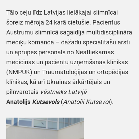
Tālo ceļu līdz Latvijas lielākajai slimnīcai
šoreiz mēroja 24 karā cietušie. Pacientus
Austrumu slimnīcā sagaidīja multidisciplināra
mediķu komanda – dažādu specialitāšu ārsti
un aprūpes personāls no Neatliekamās
medicīnas un pacientu uzņemšanas klīnikas
(NMPUK) un Traumatoloģijas un ortopēdijas
klīnikas, kā arī Ukrainas ārkārtējais un
pilnvarotais
vēstnieks Latvijā
Anatolijs
Kutsevols
(
Anatolii Kutsevol
).