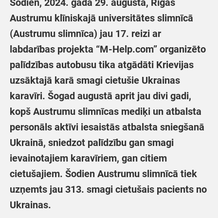
Šodien, 2024. gada 29. augustā, Rīgas
Austrumu klīniskajā universitātes slimnīcā
(Austrumu slimnīca) jau 17. reizi
ar
labdarības projekta “M-Help.com” organizēto
palīdzības autobusu tika atgādāti Krievijas
uzsāktajā karā smagi cietušie Ukrainas
karavīri.
Šogad augustā aprit jau divi gadi,
kopš Austrumu slimnīcas mediķi un atbalsta
personāls aktīvi iesaistās atbalsta sniegšanā
Ukrainā, sniedzot palīdzību gan smagi
ievainotajiem karavīriem, gan citiem
cietušajiem. Šodien Austrumu slimnīcā tiek
uzņemts jau 313. smagi cietušais pacients no
Ukrainas.