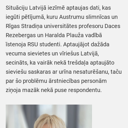
Situāciju Latvijā iezīmē aptaujas dati, kas
iegūti pētījumā, kuru Austrumu slimnīcas un
Rīgas Stradiņa universitātes profesoru Daces
Rezebergas un Haralda Plauža vadībā
īstenoja RSU studenti. Aptaujājot dažāda
vecuma sievietes un vīriešus Latvijā,
secināts, ka vairāk nekā trešdaļa aptaujāto
sieviešu saskaras ar urīna nesaturēšanu, taču
par šo problēmu ārstniecības personām
ziņoja mazāk nekā puse respondentu.