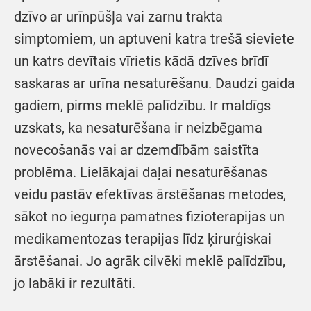
dzīvo ar urīnpūšļa vai zarnu trakta
simptomiem, un aptuveni katra trešā sieviete
un katrs devītais vīrietis kādā dzīves brīdī
saskaras ar urīna nesaturēšanu. Daudzi gaida
gadiem, pirms meklē palīdzību. Ir maldīgs
uzskats, ka nesaturēšana ir neizbēgama
novecošanās vai ar dzemdībām saistīta
problēma. Lielākajai daļai nesaturēšanas
veidu pastāv efektīvas ārstēšanas metodes,
sākot no iegurņa pamatnes fizioterapijas un
medikamentozas terapijas līdz ķirurģiskai
ārstēšanai. Jo agrāk cilvēki meklē palīdzību,
jo labāki ir rezultāti.