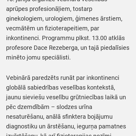
aprūpes profesionāļiem, tostarp
ginekologiem, urologiem, ģimenes ārstiem,
vecmātēm un fizioterapeitiem, par
inkontinenci. Programmu plkst. 13.00 atklās
profesore Dace Rezeberga, un tajā piedalīsies
minēto jomu speciālisti.
Vebinārā paredzēts runāt par inkontinenci
globālā sabiedrības veselības kontekstā,
jaunu sieviešu veselību grūtniecības laikā un
pēc dzemdībām – slodzes urīna
nesaturēšanu, anālā sfinktera bojājumu
diagnostiku un ārstēšanu, iegurņa pamatnes
izvērtēšanu, kā arī fizioterapijas nozīmi