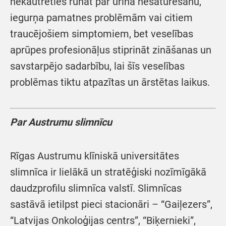
nekautrēties runāt par urīna nesaturēšanu,
iegurņa pamatnes problēmām vai citiem
traucējošiem simptomiem, bet veselības
aprūpes profesionāļus stiprināt zināšanas un
savstarpējo sadarbību, lai šīs veselības
problēmas tiktu atpazītas un ārstētas laikus.
Par Austrumu slimnīcu
Rīgas Austrumu klīniskā universitātes
slimnīca ir lielākā un stratēģiski nozīmīgākā
daudzprofilu slimnīca valstī. Slimnīcas
sastāvā ietilpst pieci stacionāri – “Gaiļezers”,
“Latvijas Onkoloģijas centrs”, “Biķernieki”,