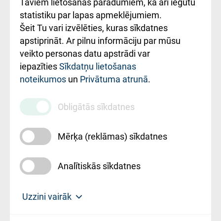
Taviem lietošanas paradumiem, kā arī iegūtu
ceļvedis
statistiku par lapas apmeklējumiem.
Šeit Tu vari izvēlēties, kuras sīkdatnes
Rekvizīti un
apstiprināt. Ar pilnu informāciju par mūsu
ārstniecības
veikto personas datu apstrādi var
iestādes kods
iepazīties
Sīkdatņu lietošanas
noteikumos
un
Privātuma atrunā
.
010000234
Maksas
Obligātās sīkdatnes
pakalpojumu
cenrādis
Mērķa (reklāmas) sīkdatnes
Analītiskās sīkdatnes
Uz sākumu
Uzzini vairāk
Rīgas Austrumu klīniskā universitātes