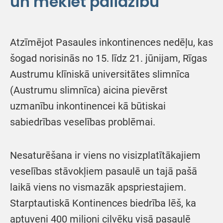
un meklēt palīdzību
Atzīmējot Pasaules inkontinences nedēļu, kas
šogad norisinās no 15. līdz 21. jūnijam, Rīgas
Austrumu klīniskā universitātes slimnīca
(Austrumu slimnīca) aicina pievērst
uzmanību inkontinencei kā būtiskai
sabiedrības veselības problēmai.
Nesaturēšana ir viens no visizplatītākajiem
veselības stāvokļiem pasaulē un tajā pašā
laikā viens no vismazāk apspriestajiem.
Starptautiskā Kontinences biedrība lēš, ka
aptuveni 400 miljoni cilvēku visā pasaulē