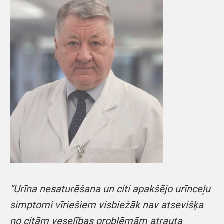
“Urīna nesaturēšana un citi apakšējo urīnceļu
simptomi vīriešiem visbiežāk nav atsevišķa
no citām veselības problēmām atrauta