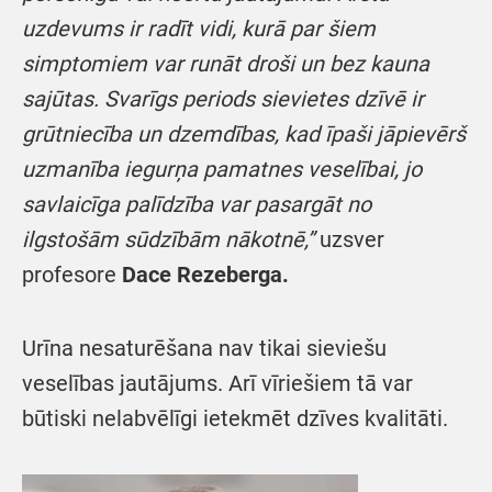
uzdevums ir radīt vidi, kurā par šiem
simptomiem var runāt droši un bez kauna
sajūtas. Svarīgs periods sievietes dzīvē ir
grūtniecība un dzemdības, kad īpaši jāpievērš
uzmanība iegurņa pamatnes veselībai, jo
savlaicīga palīdzība var pasargāt no
ilgstošām sūdzībām nākotnē,”
uzsver
profesore
Dace Rezeberga.
Urīna nesaturēšana nav tikai sieviešu
veselības jautājums. Arī vīriešiem tā var
būtiski nelabvēlīgi ietekmēt dzīves kvalitāti.