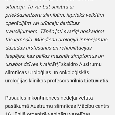
situācija. Tā var būt saistīta ar
priekšdziedzera slimībām, iepriekš veiktām
operācijām vai urīnceļu darbības
traucējumiem. Tāpēc ļoti svarīgi noskaidrot
tās iemeslu. Mūsdienu uroloģijā ir pieejamas
dažādas ārstēšanas un rehabilitācijas
iespējas, kas palīdz mazināt simptomus un
uzlabot dzīves kvalitāti,”
skaidro Austrumu
slimnīcas Uroloģijas un onkoloģiskās
uroloģijas klīnikas profesors
Vilnis Lietuvietis.
Pasaules inkontinences nedēļai veltītā
pasākumā Austrumu slimnīcas Mācību centrs
16. jūnijā organizē vebināru veselības