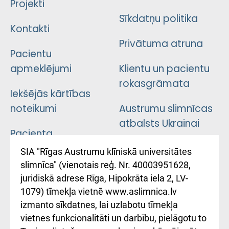
Projekti
Sīkdatņu politika
Kontakti
Privātuma atruna
Pacientu
apmeklējumi
Klientu un pacientu
rokasgrāmata
Iekšējās kārtības
noteikumi
Austrumu slimnīcas
atbalsts Ukrainai
Pacienta
atsauksmju/sūdzību
Підтримка Східної
SIA "Rīgas Austrumu klīniskā universitātes
iesniegšanas
лікарні та співпраця з
slimnīca" (vienotais reģ. Nr. 40003951628,
kārtība
Україною
juridiskā adrese Rīga, Hipokrāta iela 2, LV-
1079) tīmekļa vietnē www.aslimnica.lv
Kā pie mums nokļūt
izmanto sīkdatnes, lai uzlabotu tīmekļa
vietnes funkcionalitāti un darbību, pielāgotu to
Rēķinu apmaksas