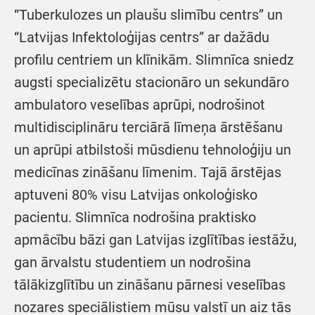
“Tuberkulozes un plaušu slimību centrs” un
“Latvijas Infektoloģijas centrs” ar dažādu
profilu centriem un klīnikām. Slimnīca sniedz
augsti specializētu stacionāro un sekundāro
ambulatoro veselības aprūpi, nodrošinot
multidisciplināru terciārā līmeņa ārstēšanu
un aprūpi atbilstoši mūsdienu tehnoloģiju un
medicīnas zināšanu līmenim. Tajā ārstējas
aptuveni 80% visu Latvijas onkoloģisko
pacientu. Slimnīca nodrošina praktisko
apmācību bāzi gan Latvijas izglītības iestāžu,
gan ārvalstu studentiem un nodrošina
tālākizglītību un zināšanu pārnesi veselības
nozares speciālistiem mūsu valstī un aiz tās