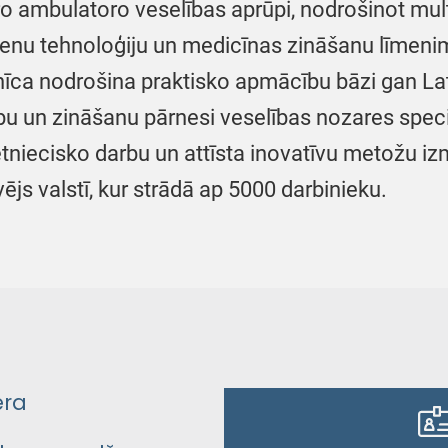
o ambulatoro veselības aprūpi, nodrošinot multi
ienu tehnoloģiju un medicīnas zināšanu līmenim
īca nodrošina praktisko apmācību bāzi gan Latvi
bu un zināšanu pārnesi veselības nozares speci
ētniecisko darbu un attīsta inovatīvu metožu 
vējs valstī, kur strādā ap 5000 darbinieku.
era