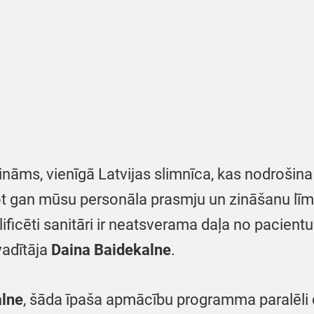
 zināms, vienīgā Latvijas slimnīca, kas nodroši
t gan mūsu personāla prasmju un zināšanu līmen
ificēti sanitāri ir neatsverama daļa no pacientu
vadītāja
Daina Baidekalne
.
alne
, šāda īpaša apmācību programma paralēli 