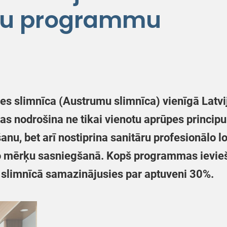
bu programmu
es slimnīca (Austrumu slimnīca) vienīgā Latvij
 nodrošina ne tikai vienotu aprūpes principu 
anu, bet arī nostiprina sanitāru profesionālo 
jo mērķu sasniegšanā.
Kopš programmas ievieš
 slimnīcā samazinājusies par aptuveni 30%.