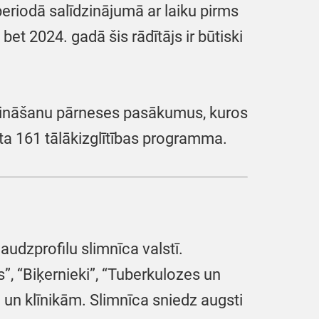
iodā salīdzinājumā ar laiku pirms
t 2024. gadā šis rādītājs ir būtiski
n zināšanu pārneses pasākumus, kuros
āta 161 tālākizglītības programma.
audzprofilu slimnīca valstī.
s”, “Biķernieki”, “Tuberkulozes un
m un klīnikām. Slimnīca sniedz augsti