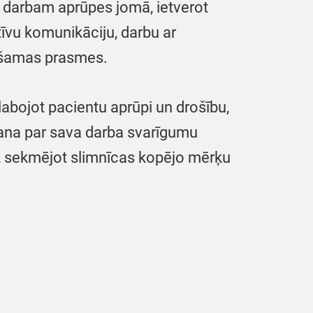
darbam aprūpes jomā, ietverot
tīvu komunikāciju, darbu ar
iešamas prasmes.
labojot pacientu aprūpi un drošību,
āšana par sava darba svarīgumu
a, sekmējot slimnīcas kopējo mērķu