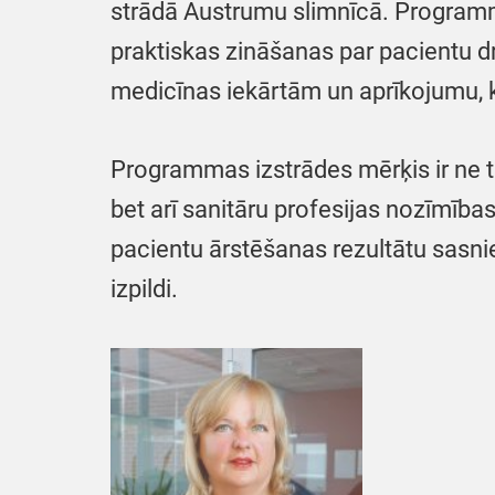
strādā Austrumu slimnīcā. Program
praktiskas zināšanas par pacientu dr
medicīnas iekārtām un aprīkojumu, k
Programmas izstrādes mērķis ir ne ti
bet arī sanitāru profesijas nozīmīb
pacientu ārstēšanas rezultātu sasni
izpildi.