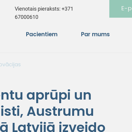
E-p
Vienotais pieraksts:
+371
67000610
Pacientiem
Par mums
novācijas
entu aprūpi un
isti, Austrumu
ā Latvijā izveido