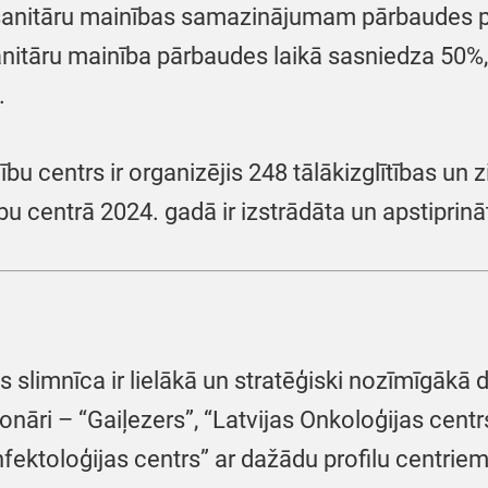
anitāru mainības samazinājumam pārbaudes per
tāru mainība pārbaudes laikā sasniedza 50%, be
.
u centrs ir organizējis 248 tālākizglītības u
ību centrā 2024. gadā ir izstrādāta un apstiprin
 slimnīca ir lielākā un stratēģiski nozīmīgākā d
ionāri – “Gaiļezers”, “Latvijas Onkoloģijas centr
nfektoloģijas centrs” ar dažādu profilu centrie