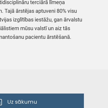
disciplināru terciārā līmeņa
. Tajā ārstējas aptuveni 80% visu
jas izglītības iestāžu, gan ārvalstu
ālistiem mūsu valstī un aiz tās
izmantošanu pacientu ārstēšanā.
Uz sākumu