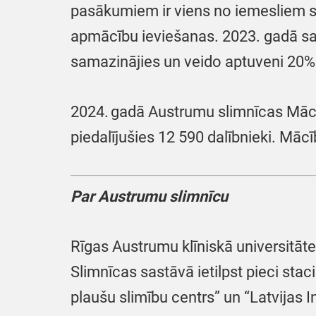
pasākumiem ir viens no iemesliem s
apmācību ieviešanas. 2023. gadā sani
samazinājies un veido aptuveni 20%
2024. gadā Austrumu slimnīcas Mācīb
piedalījušies 12 590 dalībnieki. Māc
Par Austrumu slimnīcu
Rīgas Austrumu klīniskā universitātes
Slimnīcas sastāvā ietilpst pieci stac
plaušu slimību centrs” un “Latvijas I