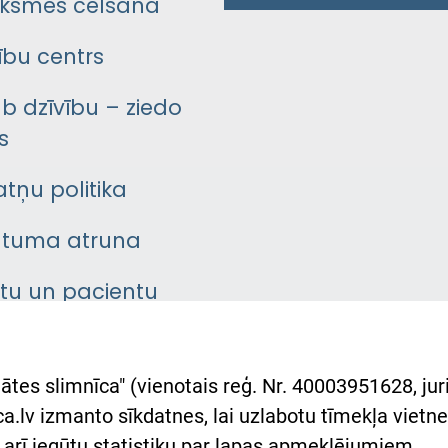
ksmes celšana
bu centrs
āb dzīvību – ziedo
s
atņu politika
ātuma atruna
ntu un pacientu
asgrāmata
rumu slimnīcas
ātes slimnīca" (vienotais reģ. Nr. 40003951628, juri
lsts Ukrainai
.lv izmanto sīkdatnes, lai uzlabotu tīmekļa vietnes
arī iegūtu statistiku par lapas apmeklējumiem.