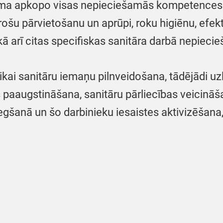
ma apkopo visas nepieciešamās kompetences 
ošu pārvietošanu un aprūpi, roku higiēnu, efek
ā arī citas specifiskas sanitāra darbā nepiec
kai sanitāru iemaņu pilnveidošana, tādējādi uz
as paaugstināšana, sanitāru pārliecības veicin
egšanā un šo darbinieku iesaistes aktivizēšan