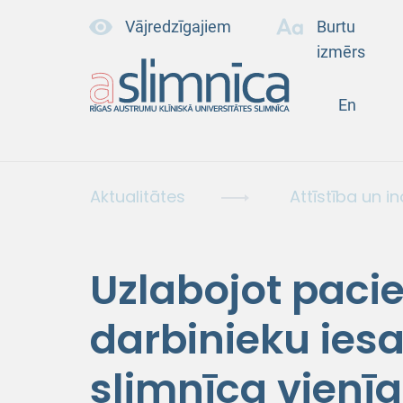
Vājredzīgajiem
Burtu
izmērs
En
Aktualitātes
Attīstība un i
Uzlabojot paci
darbinieku iesa
slimnīca vienīg