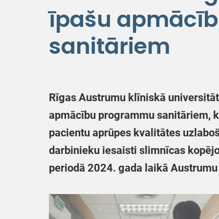
īpašu apmācī
sanitāriem
Rīgas Austrumu klīniskā universitāt
apmācību programmu sanitāriem, kas
pacientu aprūpes kvalitātes uzlaboš
darbinieku iesaisti slimnīcas kopē
periodā 2024. gada laikā Austrumu