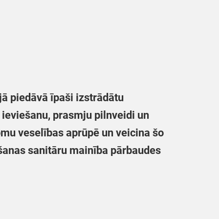
ā piedāvā īpaši izstrādātu
ieviešanu, prasmju pilnveidi un
lomu veselības aprūpē un veicina šo
anas sanitāru mainība pārbaudes