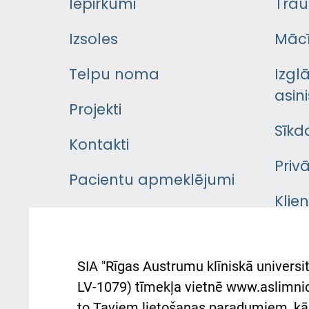
Iepirkumi
Trau
Izsoles
Mācī
Telpu noma
Izgl
asini
Projekti
Sīkd
Kontakti
Priv
Pacientu apmeklējumi
Klie
Iekšējās kārtības
rok
noteikumi
Aust
SIA "Rīgas Austrumu klīniskā universit
Pacienta
atba
LV-1079) tīmekļa vietnē www.aslimnica
atsauksmju/sūdzību
to Taviem lietošanas paradumiem, kā 