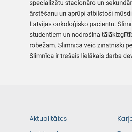
specializētu stacionāro un sekundār
ārstēšanu un aprūpi atbilstoši mūsd
Latvijas onkoloģisko pacientu. Slimn
studentiem un nodrošina tālākizglītī
robežām. Slimnīca veic zinātniski p
Slimnīca ir trešais lielākais darba de
Aktualitātes
Karj