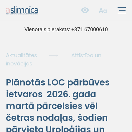
Vienotais pieraksts:
+371 67000610
Aktualitātes
Attīstība un
inovācijas
Plānotās LOC pārbūves
ietvaros 2026. gada
martā pārcelsies vēl
četras nodaļas, šodien
pārvieto Uroloģijas un