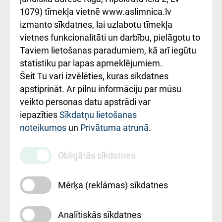
1079) tīmekļa vietnē www.aslimnica.lv
Kā pie mums nokļūt
izmanto sīkdatnes, lai uzlabotu tīmekļa
vietnes funkcionalitāti un darbību, pielāgotu to
Rēķinu apmaksas
Taviem lietošanas paradumiem, kā arī iegūtu
ceļvedis
statistiku par lapas apmeklējumiem.
Šeit Tu vari izvēlēties, kuras sīkdatnes
Rekvizīti un
apstiprināt. Ar pilnu informāciju par mūsu
ārstniecības
veikto personas datu apstrādi var
iestādes kods
iepazīties
Sīkdatņu lietošanas
noteikumos
un
Privātuma atrunā
.
010000234
Maksas
Obligātās sīkdatnes
pakalpojumu
cenrādis
Mērķa (reklāmas) sīkdatnes
Analītiskās sīkdatnes