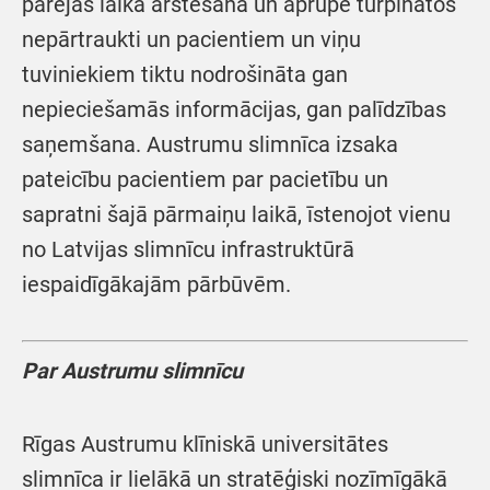
pārejas laikā ārstēšana un aprūpe turpinātos
nepārtraukti un pacientiem un viņu
tuviniekiem tiktu nodrošināta gan
nepieciešamās informācijas, gan palīdzības
saņemšana. Austrumu slimnīca izsaka
pateicību pacientiem par pacietību un
sapratni šajā pārmaiņu laikā, īstenojot vienu
no Latvijas slimnīcu infrastruktūrā
iespaidīgākajām pārbūvēm.
Par Austrumu slimnīcu
Rīgas Austrumu klīniskā universitātes
slimnīca ir lielākā un stratēģiski nozīmīgākā