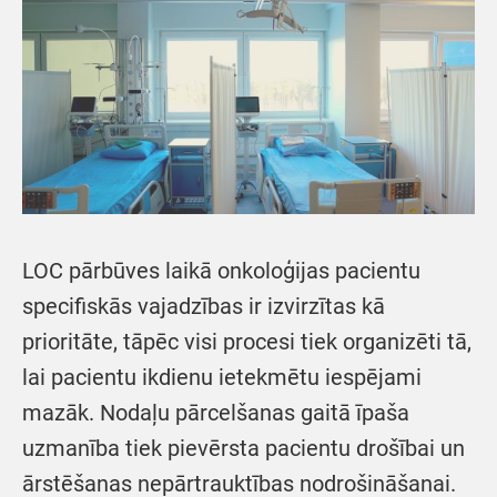
LOC pārbūves laikā onkoloģijas pacientu
specifiskās vajadzības ir izvirzītas kā
prioritāte, tāpēc visi procesi tiek organizēti tā,
lai pacientu ikdienu ietekmētu iespējami
mazāk. Nodaļu pārcelšanas gaitā īpaša
uzmanība tiek pievērsta pacientu drošībai un
ārstēšanas nepārtrauktības nodrošināšanai.