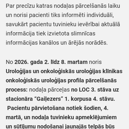
Par precīzu katras nodaļas pārcelšanās laiku
un norisi pacienti tiks informēti individuāli,
savukārt pacientu tuvinieku ievērībai aktuālā
informācija tiek izvietota slimnīcas
informācijas kanālos un ārējās norādēs.
No
2026. gada 2. līdz 8. martam
noris
Uroloģijas un onkoloģiskās uroloģijas klīnikas
onkoloģiskās uroloģijas profila pārcelšanās
process:
nodaļa pārceļas
no LOC 3. stāva uz
stacionāra “Gaiļezers” 1. korpusa 4. stāvu.
Pacientu pārvietošana notiek šodien, 4.
martā, un nodaļa tuvinieku apmeklējumiem
un sūtījumu nodošanai jaunajās telpās būs