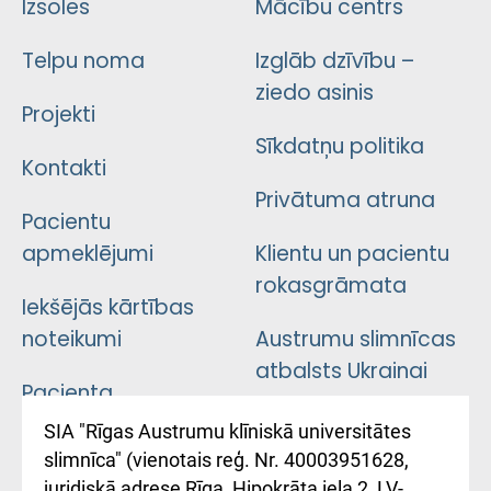
Izsoles
Mācību centrs
Telpu noma
Izglāb dzīvību –
ziedo asinis
Projekti
Sīkdatņu politika
Kontakti
Privātuma atruna
Pacientu
apmeklējumi
Klientu un pacientu
rokasgrāmata
Iekšējās kārtības
noteikumi
Austrumu slimnīcas
atbalsts Ukrainai
Pacienta
atsauksmju/sūdzību
Підтримка Східної
SIA "Rīgas Austrumu klīniskā universitātes
iesniegšanas
лікарні та співпраця з
slimnīca" (vienotais reģ. Nr. 40003951628,
kārtība
Україною
juridiskā adrese Rīga, Hipokrāta iela 2, LV-