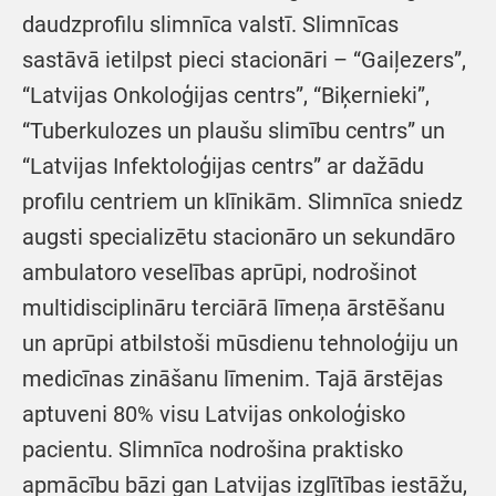
daudzprofilu slimnīca valstī. Slimnīcas
sastāvā ietilpst pieci stacionāri – “Gaiļezers”,
“Latvijas Onkoloģijas centrs”, “Biķernieki”,
“Tuberkulozes un plaušu slimību centrs” un
“Latvijas Infektoloģijas centrs” ar dažādu
profilu centriem un klīnikām. Slimnīca sniedz
augsti specializētu stacionāro un sekundāro
ambulatoro veselības aprūpi, nodrošinot
multidisciplināru terciārā līmeņa ārstēšanu
un aprūpi atbilstoši mūsdienu tehnoloģiju un
medicīnas zināšanu līmenim. Tajā ārstējas
aptuveni 80% visu Latvijas onkoloģisko
pacientu. Slimnīca nodrošina praktisko
apmācību bāzi gan Latvijas izglītības iestāžu,