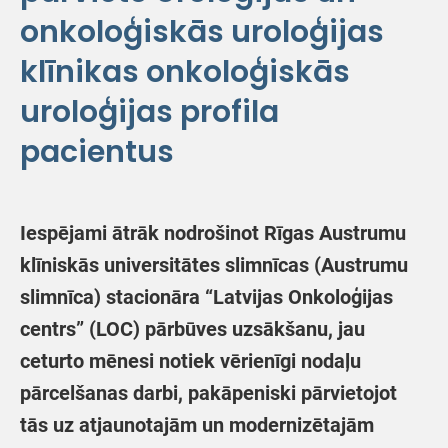
onkoloģiskās uroloģijas
klīnikas onkoloģiskās
uroloģijas profila
pacientus
Iespējami ātrāk nodrošinot Rīgas Austrumu
klīniskās universitātes slimnīcas (Austrumu
slimnīca) stacionāra “Latvijas Onkoloģijas
centrs” (LOC) pārbūves uzsākšanu, jau
ceturto mēnesi notiek vērienīgi nodaļu
pārcelšanas darbi, pakāpeniski pārvietojot
tās uz atjaunotajām un modernizētajām