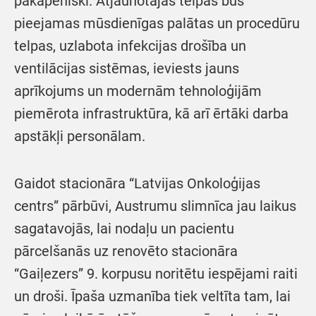
pakāpeniski. Atjaunotajās telpās būs
pieejamas mūsdienīgas palātas un procedūru
telpas, uzlabota infekcijas drošība un
ventilācijas sistēmas, ieviests jauns
aprīkojums un modernām tehnoloģijām
piemērota infrastruktūra, kā arī ērtāki darba
apstākļi personālam.
Gaidot stacionāra “Latvijas Onkoloģijas
centrs” pārbūvi, Austrumu slimnīca jau laikus
sagatavojās, lai nodaļu un pacientu
pārcelšanās uz renovēto stacionāra
“Gaiļezers” 9. korpusu noritētu iespējami raiti
un droši. Īpaša uzmanība tiek veltīta tam, lai