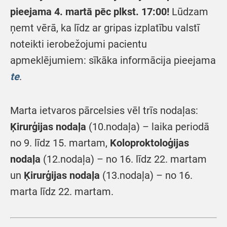
pieejama 4. martā pēc plkst. 17:00!
Lūdzam
ņemt vērā, ka līdz ar gripas izplatību valstī
noteikti ierobežojumi pacientu
apmeklējumiem: sīkāka informācija pieejama
te
.
Marta ietvaros pārcelsies vēl trīs nodaļas:
Ķirurģijas nodaļa
(10.nodaļa) – laika periodā
no 9. līdz 15. martam,
Koloproktoloģijas
nodaļa
(12.nodaļa) – no 16. līdz 22. martam
un
Ķirurģijas nodaļa
(13.nodaļa) – no 16.
marta līdz 22. martam.