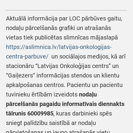
Aktuālā informācija par LOC pārbūves gaitu,
nodaļu pārcelšanās grafiki un atrašanās
vietas tiek publicētas slimnīcas mājaslapā
https://aslimnica.lv/latvijas-onkologijas-
centra-parbuve/
un sociālajos medijos, kā arī
stacionāru “Latvijas Onkoloģijas centrs” un
“Gaiļezers” informācijas stendos un klientu
apkalpošanas centros. Pacientu un pacientu
tuvinieku ērtībām izveidots
nodaļu
pārcelšanās pagaidu informatīvais diennakts
tālrunis 60009985
, kuras darbinieki spēs
sniegt palīdzību saistībā ar nodaļu
pārvietošanas un jauno atrašanās vietu