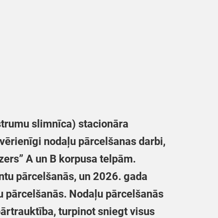
strumu slimnīca) stacionāra
vērienīgi nodaļu pārcelšanas darbi,
zers” A un B korpusa telpām.
entu pārcelšanās, un 2026. gada
aļu pārcelšanās. Nodaļu pārcelšanās
rtrauktība, turpinot sniegt visus