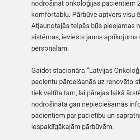
nodrošināt onkoloģijas pacientiem 2
komfortablu. Pārbūve aptvers visu ēk
Atjaunotajās telpās būs pieejamas m
sistēmas, ieviests jauns aprīkojums
personālam.
Gaidot stacionāra “Latvijas Onkoloģi
pacientu pārcelšanās uz renovēto sta
tiek veltīta tam, lai pārejas laikā ā
nodrošināta gan nepieciešamās info
pacientiem par pacietību un sapratni 
iespaidīgākajām pārbūvēm.