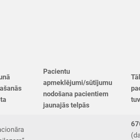
Pacientu
unā
Tā
apmeklējumi/sūtījumu
rašanās
pa
nodošana pacientiem
eta
tu
jaunajās telpās
67
acionāra
(d