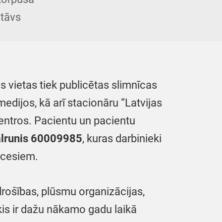
stāvs
s vietas tiek publicētas slimnīcas
edijos, kā arī stacionāru “Latvijas
entros. Pacientu un pacientu
tālrunis 60009985
, kuras darbinieki
ocesiem.
drošības, plūsmu organizācijas,
is ir dažu nākamo gadu laikā