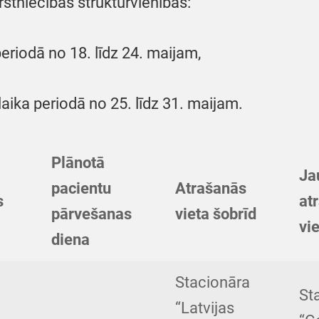
rstniecības struktūrvienības:
periodā no 18. līdz 24. maijam,
laika periodā no 25. līdz 31. maijam.
Plānotā
Ja
pacientu
Atrašanās
s
at
pārvešanas
vieta šobrīd
vi
diena
Stacionāra
St
“Latvijas