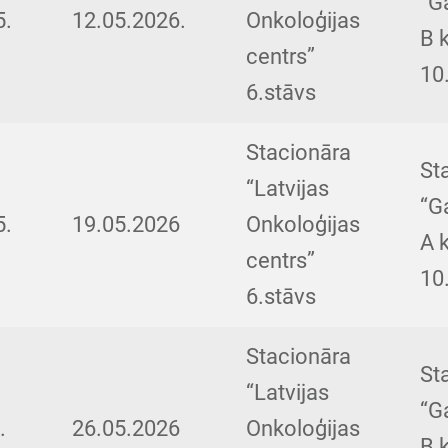
“G
5.
12.05.2026.
Onkoloģijas
B 
centrs”
10
6.stāvs
Stacionāra
St
“Latvijas
“G
5.
19.05.2026
Onkoloģijas
A 
centrs”
10
6.stāvs
Stacionāra
St
“Latvijas
“G
.
26.05.2026
Onkoloģijas
B 