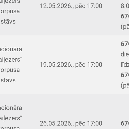
aiļezers”
12.05.2026., pēc 17:00
8.0
korpusa
67
.stāvs
(pā
67
acionāra
di
aiļezers”
19.05.2026., pēc 17:00
līd
korpusa
67
.stāvs
(pā
acionāra
aiļezers”
26.05.2026., pēc 17:00
67
korpusa