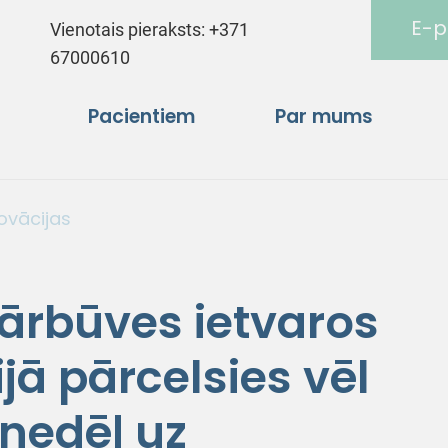
E-p
Vienotais pieraksts:
+371
67000610
Pacientiem
Par mums
novācijas
ārbūves ietvaros
ā pārcelsies vēl
onedēļ uz