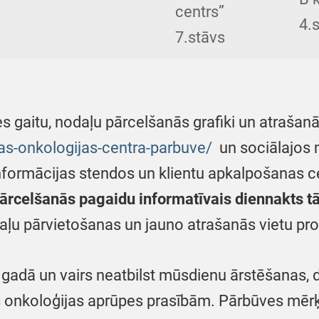
centrs”
4.
7.stāvs
 gaitu, nodaļu pārcelšanās grafiki un atrašanā
ijas-onkologijas-centra-parbuve/
un sociālajos m
informācijas stendos un klientu apkalpošanas c
ārcelšanās pagaidu informatīvais diennakts 
odaļu pārvietošanas un jauno atrašanās vietu pr
 gadā un vairs neatbilst mūsdienu ārstēšanas, 
s onkoloģijas aprūpes prasībām. Pārbūves mērķ