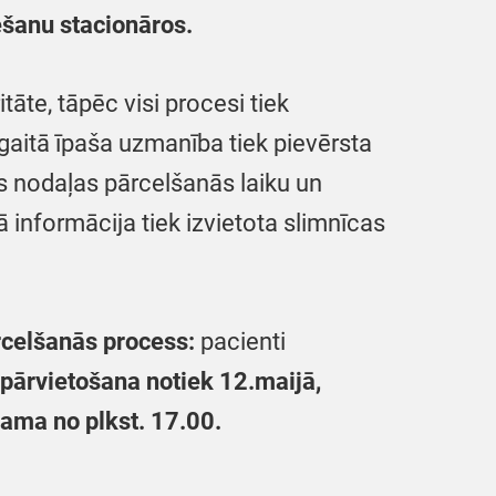
ēšanu stacionāros.
tāte, tāpēc visi procesi tiek
gaitā īpaša uzmanība tiek pievērsta
s nodaļas pārcelšanās laiku un
lā informācija tiek izvietota slimnīcas
rcelšanās process:
pacienti
 pārvietošana notiek 12.maijā,
ama no plkst. 17.00.