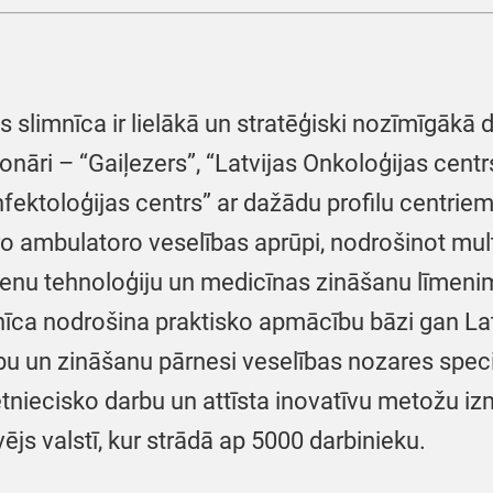
 slimnīca ir lielākā un stratēģiski nozīmīgākā d
ionāri – “Gaiļezers”, “Latvijas Onkoloģijas centr
nfektoloģijas centrs” ar dažādu profilu centrie
o ambulatoro veselības aprūpi, nodrošinot multi
ienu tehnoloģiju un medicīnas zināšanu līmenim
īca nodrošina praktisko apmācību bāzi gan Latvi
bu un zināšanu pārnesi veselības nozares speci
ētniecisko darbu un attīsta inovatīvu metožu 
vējs valstī, kur strādā ap 5000 darbinieku.