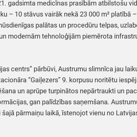
1. gadsimta medicīnas prasībām atbilstošu vid
u – 10 stāvus vairāk nekā 23 000 m² platībā – 
ūsdienīgas palātas un procedūru telpas, uzlabot
 un modernām tehnoloģijām piemērota infrastrukt
jas centrs” pārbūvi, Austrumu slimnīca jau laik
cionāra “Gaiļezers” 9. korpusu noritētu iespēj
rstēšana un aprūpe turpinātos nepārtraukti un pa
rmācijas, gan palīdzības saņemšana. Austrumu
šajā pārmaiņu laikā, īstenojot vienu no Latvija