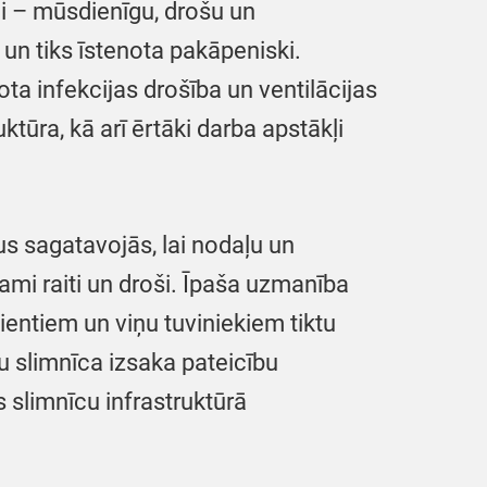
i – mūsdienīgu, drošu un
un tiks īstenota pakāpeniski.
a infekcijas drošība un ventilācijas
ūra, kā arī ērtāki darba apstākļi
us sagatavojās, lai nodaļu un
ami raiti un droši. Īpaša uzmanība
cientiem un viņu tuviniekiem tiktu
 slimnīca izsaka pateicību
s slimnīcu infrastruktūrā