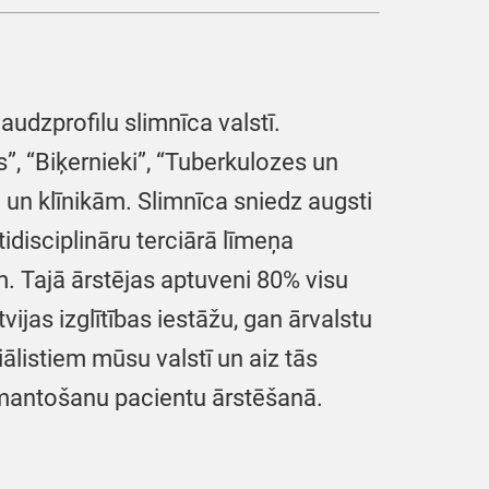
audzprofilu slimnīca valstī.
s”, “Biķernieki”, “Tuberkulozes un
m un klīnikām. Slimnīca sniedz augsti
disciplināru terciārā līmeņa
. Tajā ārstējas aptuveni 80% visu
jas izglītības iestāžu, gan ārvalstu
ālistiem mūsu valstī un aiz tās
izmantošanu pacientu ārstēšanā.