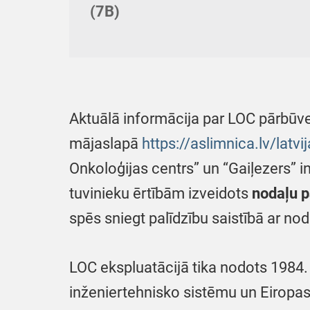
(7B)
Aktuālā informācija par LOC pārbūves
mājaslapā
https://aslimnica.lv/latv
Onkoloģijas centrs” un “Gaiļezers” 
tuvinieku ērtībām izveidots
nodaļu p
spēs sniegt palīdzību saistībā ar n
LOC ekspluatācijā tika nodots 1984.
inženiertehnisko sistēmu un Eiropa