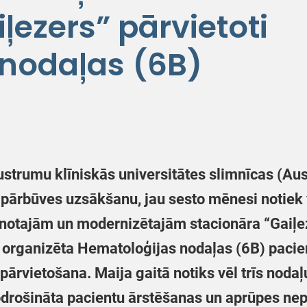
ļezers” pārvietoti
nodaļas (6B)
ustrumu klīniskās universitātes slimnīcas (Au
 pārbūves uzsākšanu, jau sesto mēnesi notiek 
aunotajām un modernizētajām stacionāra “Gaiļe
k organizēta Hematoloģijas nodaļas (6B) paci
 pārvietošana. Maija gaitā notiks vēl trīs nod
odrošināta pacientu ārstēšanas un aprūpes nepā