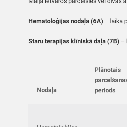
Maija ietvaros pārcelsies vēl divas ā
Hematoloģijas nodaļa (6A)
– laika 
Staru terapijas klīniskā daļa (7B)
– 
Plānotais
pārcelšanā
Nodaļa
periods