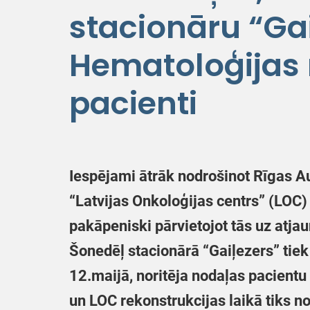
stacionāru “Gai
Hematoloģijas 
pacienti
Iespējami ātrāk nodrošinot Rīgas A
“Latvijas Onkoloģijas centrs” (LOC)
pakāpeniski pārvietojot tās uz atj
Šonedēļ stacionārā “Gaiļezers” tie
12.maijā, noritēja nodaļas pacientu
un LOC rekonstrukcijas laikā tiks n