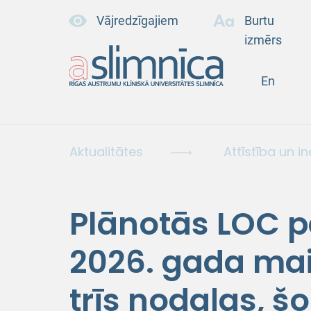
Vājredzīgajiem
Burtu
izmērs
En
Aktualitātes
Attīstība un i
Plānotās LOC p
2026. gada maij
trīs nodaļas, š