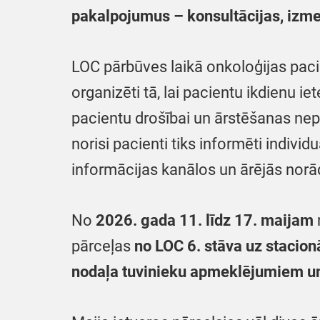
pakalpojumus – konsultācijas, izmek
LOC pārbūves laikā onkoloģijas pacien
organizēti tā, lai pacientu ikdienu
pacientu drošībai un ārstēšanas nep
norisi pacienti tiks informēti individ
informācijas kanālos un ārējās norā
No
2026. gada 11. līdz 17. maijam
pārceļas
no LOC 6. stāva uz stacion
nodaļa tuvinieku apmeklējumiem un 