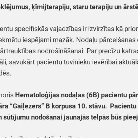
lējumus, ķīmijterapiju, staru terapiju un ārst
tu specifiskās vajadzības ir izvirzītas kā priori
 ietekmētu iespējami mazāk. Nodaļu pārcelšanas 
ārtrauktības nodrošināšanai. Par precīzu katra
uāli, savukārt pacientu tuvinieku ievērībai aktuā
dēs.
noris
Hematoloģijas nodaļas (6B) pacientu pā
āra “Gaiļezers” B korpusa 10. stāvu. Pacientu
sūtījumu nodošanai jaunajās telpās būs pieej