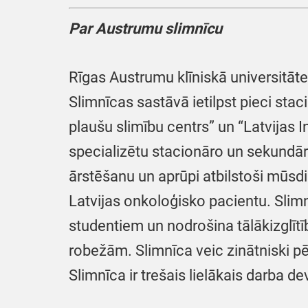
Par Austrumu slimnīcu
Rīgas Austrumu klīniskā universitātes
Slimnīcas sastāvā ietilpst pieci stac
plaušu slimību centrs” un “Latvijas I
specializētu stacionāro un sekundār
ārstēšanu un aprūpi atbilstoši mūsd
Latvijas onkoloģisko pacientu. Slimn
studentiem un nodrošina tālākizglītī
robežām. Slimnīca veic zinātniski p
Slimnīca ir trešais lielākais darba de