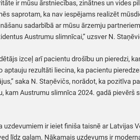
itāte ir mūsu ārstniecības, zinātnes un vides 
mēs saprotam, ka nav iespējams realizēt mūsdi
prināšanu sadarbībā ar mūsu ārzemju partneriem,
zidentus Austrumu slimnīcai,” uzsver N. Staņēvi
tājs izceļ arī pacientu drošību un pieredzi, k
 aptauju rezultāti liecina, ka pacientu pieredz
s,” saka N. Staņēvičs, norādot, ka pozitīva paci
u, kam Austrumu slimnīca 2024. gadā pievērš se
uzdevumiem ir ieiet finiša taisnē ar Latvijas Vē
ved līdz galam. Nākamais uzdevums ir moderna 