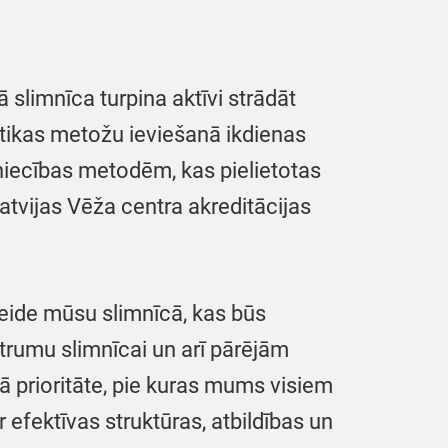
slimnīca turpina aktīvi strādāt
stikas metožu ieviešanā ikdienas
niecības metodēm, kas pielietotas
atvijas Vēža centra akreditācijas
veide mūsu slimnīcā, kas būs
strumu slimnīcai un arī pārējām
 prioritāte, pie kuras mums visiem
 efektīvas struktūras, atbildības un