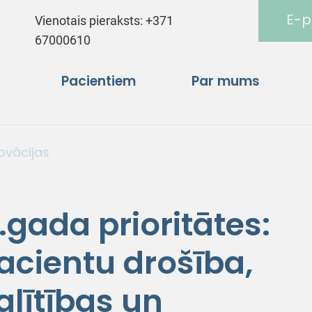
E-p
Vienotais pieraksts:
+371
67000610
Pacientiem
Par mums
novācijas
gada prioritātes:
pacientu drošība,
glītības un