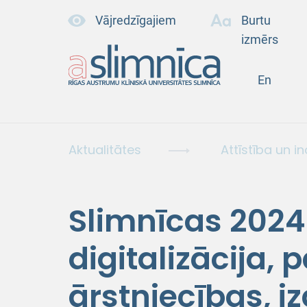
Vājredzīgajiem
Burtu
izmērs
En
Aktualitātes
Attīstība un i
Slimnīcas 2024.
digitalizācija, 
ārstniecības, iz