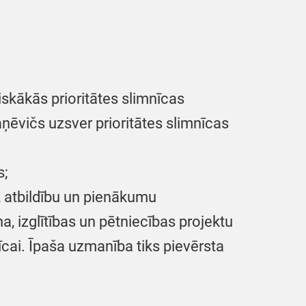
skākās prioritātes slimnīcas
ņēvičs uzsver prioritātes slimnīcas
s;
, atbildību un pienākumu
na, izglītības un pētniecības projektu
nīcai. Īpaša uzmanība tiks pievērsta