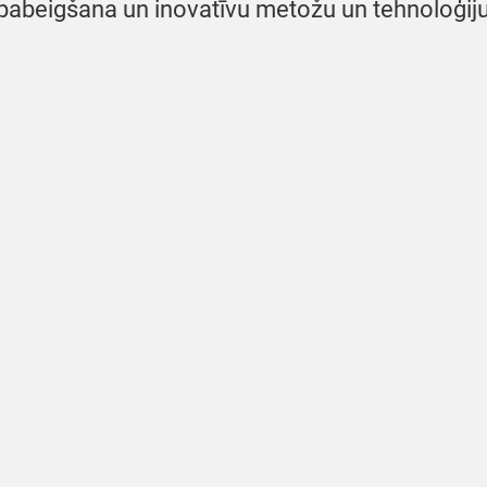
s pabeigšana un inovatīvu metožu un tehnoloģi