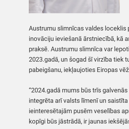
Austrumu slimnīcas valdes loceklis p
inovāciju ieviešanā ārstniecībā, kā 
praksē. Austrumu slimnīca var lepot
2023.gadā, un šogad šī virzība tiek 
pabeigšanu, iekļaujoties Eiropas vēž
“2024.gadā mums būs trīs galvenās pr
integrēta arī valsts līmenī un saistī
ieinteresētajām pusēm veselības apr
kopīgi būs jāstrādā, ir jaunas iekšēj