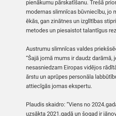
pienākumu pārskatīšanu. Trešā prior
modernas slimnīcas būvniecību, jo 
ēkās, gan zinātnes un izglītības sti
metodes un piesaistot talantīgus re
Austrumu slimnīcas valdes priekšsēdē
“Šajā jomā mums ir daudz darāmā, jo
nesasniedzam Eiropas vidējos rādītāju
ārstu un aprūpes personāla labbūtīb
attiecīgās jomas ekspertu.
Plaudis skaidro: “Viens no 2024.gada 
uzsākta 2021.gadā un šogad ir jāno