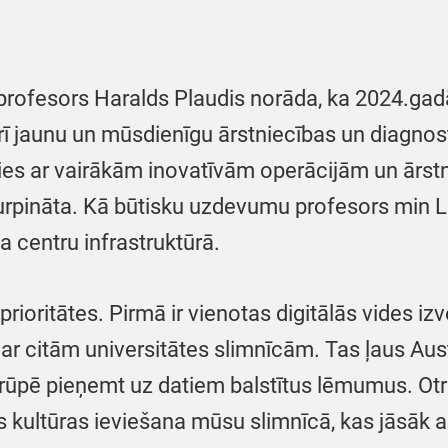
rofesors Haralds Plaudis norāda, ka 2024.gadā 
arī jaunu un mūsdienīgu ārstniecības un diagno
ies ar vairākām inovatīvām operācijām un ārst
turpināta. Kā būtisku uzdevumu profesors min L
a centru infrastruktūrā.
ioritātes. Pirmā ir vienotas digitālās vides iz
ta ar citām universitātes slimnīcām. Tas ļaus Au
ūpē pieņemt uz datiem balstītus lēmumus. Otrā
ās kultūras ieviešana mūsu slimnīcā, kas jāsāk ar