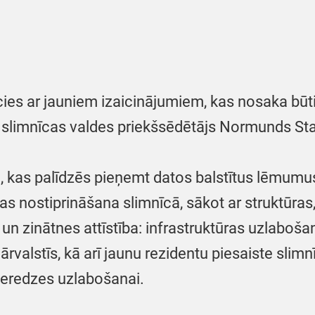
es ar jauniem izaicinājumiem, kas nosaka būti
 slimnīcas valdes priekšsēdētājs Normunds Sta
e, kas palīdzēs pieņemt datos balstītus lēmumu
s nostiprināšana slimnīcā, sākot ar struktūras
s un zinātnes attīstība: infrastruktūras uzlaboša
ārvalstīs, kā arī jaunu rezidentu piesaiste slim
ieredzes uzlabošanai.