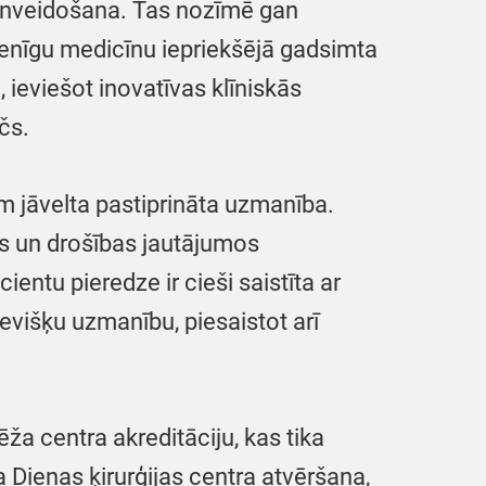
pilnveidošana. Tas nozīmē gan
enīgu medicīnu iepriekšējā gadsimta
 ieviešot inovatīvas klīniskās
čs.
am jāvelta pastiprināta uzmanība.
es un drošības jautājumos
entu pieredze ir cieši saistīta ar
višķu uzmanību, piesaistot arī
ža centra akreditāciju, kas tika
Dienas ķirurģijas centra atvēršana,