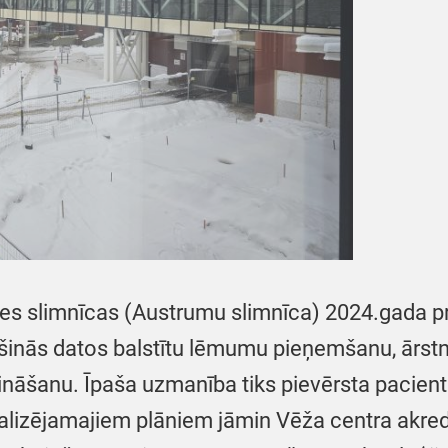
es slimnīcas (Austrumu slimnīca) 2024.gada prio
ošinās datos balstītu lēmumu pieņemšanu, ārstni
rināšanu. Īpaša uzmanība tiks pievērsta pacien
alizējamajiem plāniem jāmin Vēža centra akred