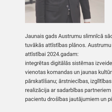
Jaunais gads Austrumu slimnīcā sāci
tuvākās attīstības plānos. Austrumu
attīstībai 2024.gadam:
integrētas digitālās sistēmas izveid
vienotas komandas un jaunas kultūra
pārskatīšanu; ārstniecības, izglītība
realizācija ar sadarbības partneriem 
pacientu drošības jautājumiem un p