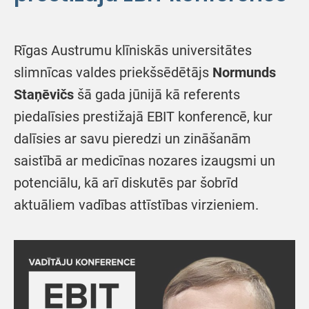
Rīgas Austrumu klīniskās universitātes
slimnīcas valdes priekšsēdētājs
Normunds
Staņēvičs
šā gada jūnijā kā referents
piedalīsies prestižajā EBIT konferencē, kur
dalīsies ar savu pieredzi un zināšanām
saistībā ar medicīnas nozares izaugsmi un
potenciālu, kā arī diskutēs par šobrīd
aktuāliem vadības attīstības virzieniem.