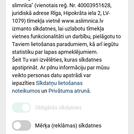
iesniegšanas
лікарні та співпраця з
slimnīca" (vienotais reģ. Nr. 40003951628,
kārtība
Україною
juridiskā adrese Rīga, Hipokrāta iela 2, LV-
1079) tīmekļa vietnē www.aslimnica.lv
Kā pie mums nokļūt
izmanto sīkdatnes, lai uzlabotu tīmekļa
vietnes funkcionalitāti un darbību, pielāgotu to
Rēķinu apmaksas
Taviem lietošanas paradumiem, kā arī iegūtu
ceļvedis
statistiku par lapas apmeklējumiem.
Šeit Tu vari izvēlēties, kuras sīkdatnes
Rekvizīti un
apstiprināt. Ar pilnu informāciju par mūsu
ārstniecības
veikto personas datu apstrādi var
iestādes kods
iepazīties
Sīkdatņu lietošanas
noteikumos
un
Privātuma atrunā
.
010000234
Maksas
Obligātās sīkdatnes
pakalpojumu
cenrādis
Mērķa (reklāmas) sīkdatnes