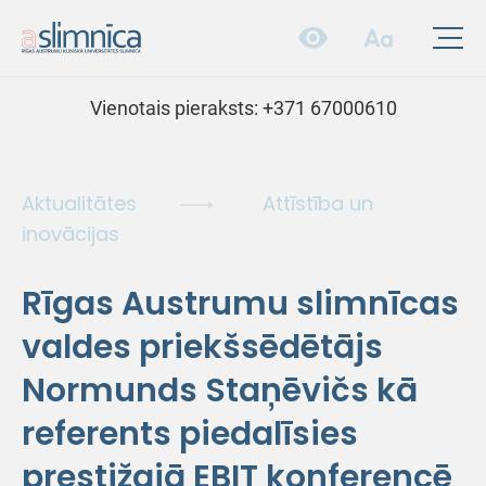
Vienotais pieraksts:
+371 67000610
Aktualitātes
Attīstība un
inovācijas
Rīgas Austrumu slimnīcas
valdes priekšsēdētājs
Normunds Staņēvičs kā
referents piedalīsies
prestižajā EBIT konferencē