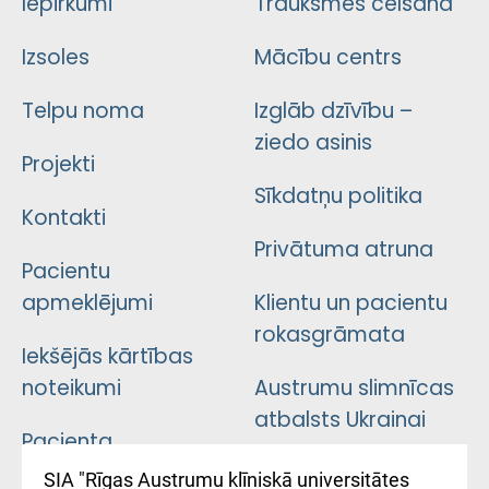
Iepirkumi
Trauksmes celšana
Izsoles
Mācību centrs
Telpu noma
Izglāb dzīvību –
ziedo asinis
Projekti
Sīkdatņu politika
Kontakti
Privātuma atruna
Pacientu
apmeklējumi
Klientu un pacientu
rokasgrāmata
Iekšējās kārtības
noteikumi
Austrumu slimnīcas
atbalsts Ukrainai
Pacienta
atsauksmju/sūdzību
Підтримка Східної
SIA "Rīgas Austrumu klīniskā universitātes