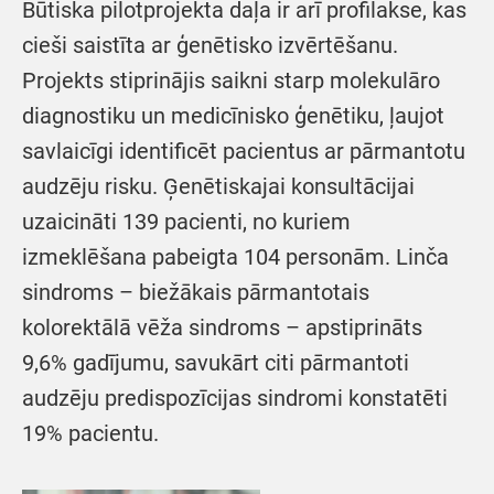
Būtiska pilotprojekta daļa ir arī profilakse, kas
cieši saistīta ar ģenētisko izvērtēšanu.
Projekts stiprinājis saikni starp molekulāro
diagnostiku un medicīnisko ģenētiku, ļaujot
savlaicīgi identificēt pacientus ar pārmantotu
audzēju risku. Ģenētiskajai konsultācijai
uzaicināti 139 pacienti, no kuriem
izmeklēšana pabeigta 104 personām. Linča
sindroms – biežākais pārmantotais
kolorektālā vēža sindroms – apstiprināts
9,6% gadījumu, savukārt citi pārmantoti
audzēju predispozīcijas sindromi konstatēti
19% pacientu.