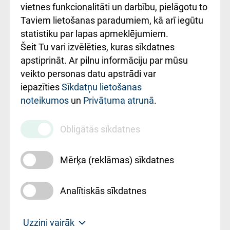
vietnes funkcionalitāti un darbību, pielāgotu to
Rēķinu apmaksas
Taviem lietošanas paradumiem, kā arī iegūtu
ceļvedis
statistiku par lapas apmeklējumiem.
Šeit Tu vari izvēlēties, kuras sīkdatnes
Rekvizīti un
apstiprināt. Ar pilnu informāciju par mūsu
ārstniecības
veikto personas datu apstrādi var
iestādes kods
iepazīties
Sīkdatņu lietošanas
noteikumos
un
Privātuma atrunā
.
010000234
Maksas
Obligātās sīkdatnes
pakalpojumu
cenrādis
Mērķa (reklāmas) sīkdatnes
Analītiskās sīkdatnes
Uz sākumu
Uzzini vairāk