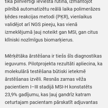
tika pilnvērtīgi ieviesta rutīnā, izmantojot
pilnībā automatizētu reālā laika polimerāzes
ķēdes reakcijas metodi (PĶR), vienlaikus
validējot arī NGS pieeju, kas vienā
izmeklējumā ļauj noteikt gan MSI, gan citus
klīniski nozīmīgus biomarķierus.
Mērķētāka ārstēšana ir tiešs šīs diagnostikas
ieguvums. Pilotprojekta rezultāti apliecina, ka
molekulārā testēšana būtiski ietekmē
ārstēšanas izvēli. Resnās zarnas vēža
pacientiem I–III stadijā MSI-H konstatēts
23,9% gadījumu, kas ļauj gandrīz katram
ceturtajam pacientam pārskatīt adjuvantas