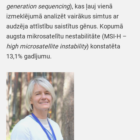
generation sequencing
), kas ļauj vienā
izmeklējumā analizēt vairākus simtus ar
audzēja attīstību saistītus gēnus. Kopumā
augsta mikrosatelītu nestabilitāte (MSI-H –
high microsatellite instability
) konstatēta
13,1% gadījumu.