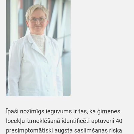
Īpaši nozīmīgs ieguvums ir tas, ka ģimenes
locekļu izmeklēšanā identificēti aptuveni 40
presimptomātiski augsta saslimšanas riska