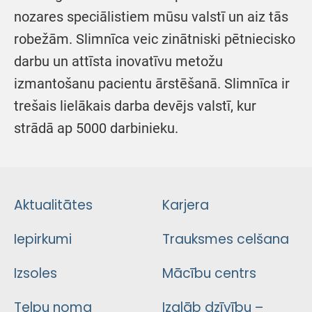
nozares speciālistiem mūsu valstī un aiz tās
robežām. Slimnīca veic zinātniski pētniecisko
darbu un attīsta inovatīvu metožu
izmantošanu pacientu ārstēšanā. Slimnīca ir
trešais lielākais darba devējs valstī, kur
strādā ap 5000 darbinieku.
Aktualitātes
Karjera
Iepirkumi
Trauksmes celšana
Izsoles
Mācību centrs
Telpu noma
Izglāb dzīvību –