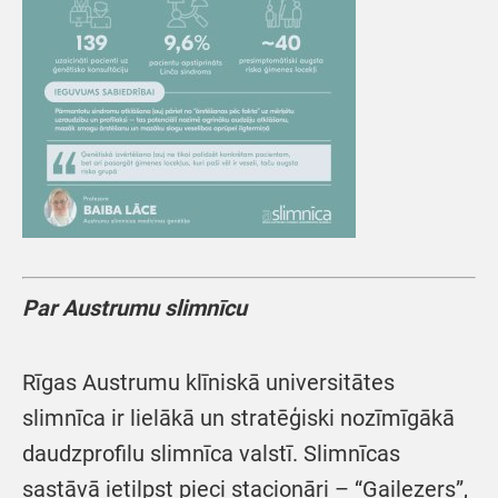
Par Austrumu slimnīcu
Rīgas Austrumu klīniskā universitātes
slimnīca ir lielākā un stratēģiski nozīmīgākā
daudzprofilu slimnīca valstī. Slimnīcas
sastāvā ietilpst pieci stacionāri – “Gaiļezers”,