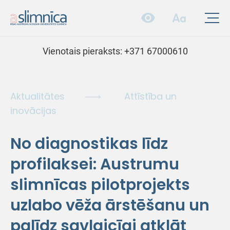
Vienotais pieraksts:
+371 67000610
Aktualitātes
Attīstība un
inovācijas
No diagnostikas līdz
profilaksei: Austrumu
slimnīcas pilotprojekts
uzlabo vēža ārstēšanu un
palīdz savlaicīgi atklāt