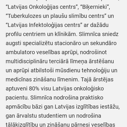
“Latvijas Onkoloģijas centrs”, “Biķernieki”,
“Tuberkulozes un plaušu slimību centrs” un
“Latvijas Infektoloģijas centrs” ar dažādu
profilu centriem un klīnikām. Slimnīca sniedz
augsti specializētu stacionāro un sekundāro
ambulatoro veselības aprūpi, nodrošinot
multidisciplināru terciārā līmeņa ārstēšanu
un aprūpi atbilstoši mūsdienu tehnoloģiju un
medicīnas zināšanu līmenim. Tajā ārstējas
aptuveni 80% visu Latvijas onkoloģisko
pacientu. Slimnīca nodrošina praktisko
apmācību bāzi gan Latvijas izglītības iestāžu,
gan ārvalstu studentiem un nodrošina
tālākizglītību un zināšanu pārnesi veselības