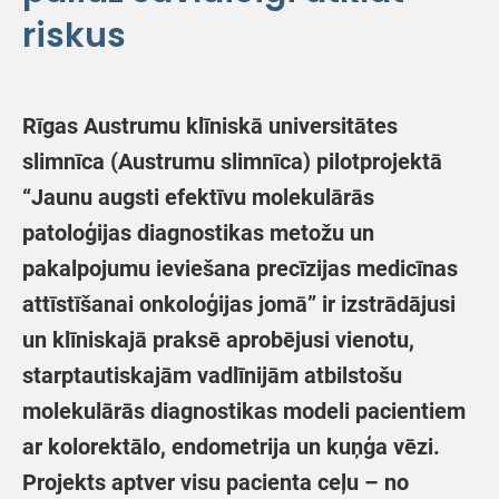
riskus
Rīgas Austrumu klīniskā universitātes
slimnīca (Austrumu slimnīca) pilotprojektā
“Jaunu augsti efektīvu molekulārās
patoloģijas diagnostikas metožu un
pakalpojumu ieviešana precīzijas medicīnas
attīstīšanai onkoloģijas jomā” ir izstrādājusi
un klīniskajā praksē aprobējusi vienotu,
starptautiskajām vadlīnijām atbilstošu
molekulārās diagnostikas modeli pacientiem
ar kolorektālo, endometrija un kuņģa vēzi.
Projekts aptver visu pacienta ceļu – no