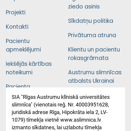
ziedo asinis
Projekti
Sīkdatņu politika
Kontakti
Privātuma atruna
Pacientu
apmeklējumi
Klientu un pacientu
rokasgrāmata
Iekšējās kārtības
noteikumi
Austrumu slimnīcas
atbalsts Ukrainai
Pacienta
atsauksmju/sūdzību
Підтримка Східної
SIA "Rīgas Austrumu klīniskā universitātes
iesniegšanas
лікарні та співпраця з
slimnīca" (vienotais reģ. Nr. 40003951628,
kārtība
Україною
juridiskā adrese Rīga, Hipokrāta iela 2, LV-
1079) tīmekļa vietnē www.aslimnica.lv
Kā pie mums nokļūt
izmanto sīkdatnes, lai uzlabotu tīmekļa