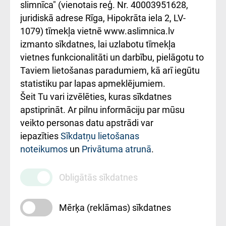
iesniegšanas
лікарні та співпраця з
slimnīca" (vienotais reģ. Nr. 40003951628,
kārtība
Україною
juridiskā adrese Rīga, Hipokrāta iela 2, LV-
1079) tīmekļa vietnē www.aslimnica.lv
Kā pie mums nokļūt
izmanto sīkdatnes, lai uzlabotu tīmekļa
vietnes funkcionalitāti un darbību, pielāgotu to
Rēķinu apmaksas
Taviem lietošanas paradumiem, kā arī iegūtu
ceļvedis
statistiku par lapas apmeklējumiem.
Šeit Tu vari izvēlēties, kuras sīkdatnes
Rekvizīti un
apstiprināt. Ar pilnu informāciju par mūsu
ārstniecības
veikto personas datu apstrādi var
iestādes kods
iepazīties
Sīkdatņu lietošanas
noteikumos
un
Privātuma atrunā
.
010000234
Maksas
Obligātās sīkdatnes
pakalpojumu
cenrādis
Mērķa (reklāmas) sīkdatnes