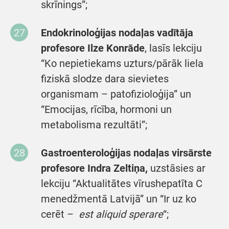
skrīnings”;
Endokrinoloģijas nodaļas vadītāja
profesore Ilze Konrāde
, lasīs lekciju
“Ko nepietiekams uzturs/pārāk liela
fiziskā slodze dara sievietes
organismam – patofizioloģija” un
“Emocijas, rīcība, hormoni un
metabolisma rezultāti”;
Gastroenteroloģijas nodaļas virsārste
profesore Indra Zeltiņa,
uzstāsies ar
lekciju “Aktualitātes vīrushepatīta C
menedžmentā Latvijā” un “Ir uz ko
cerēt –
est
aliquid
sperare
“;