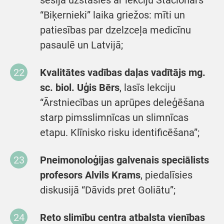
sesijā uzstāsies ar lekciju Stacionārs
“Biķernieki” laika griežos: mīti un
patiesības par dzelzceļa medicīnu
pasaulē un Latvijā;
Kvalitātes vadības daļas vadītājs mg.
sc. biol. Uģis Bērs
, lasīs lekciju
“Ārstniecības un aprūpes deleģēšana
starp pimsslimnīcas un slimnīcas
etapu. Klīnisko risku identificēšana”;
Pneimonoloģijas galvenais speciālists
profesors Alvils Krams
, piedalīsies
diskusijā “Dāvids pret Goliātu”;
Reto slimību centra atbalsta vienības