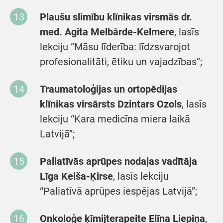
Plaušu slimību klīnikas virsmās dr.
med. Agita Melbārde-Kelmere
, lasīs
lekciju “Māsu līderība: līdzsvarojot
profesionalitāti, ētiku un vajadzības”;
Traumatoloģijas un ortopēdijas
klīnikas virsārsts Dzintars Ozols
, lasīs
lekciju “Kara medicīna miera laikā
Latvijā”;
Paliatīvās aprūpes nodaļas vadītāja
Līga Keiša-Ķirse
,
lasīs lekciju
“Paliatīvā aprūpes iespējas Latvijā”;
Onkoloģe ķīmijterapeite Elīna Liepiņa
,