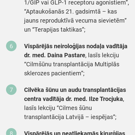
1/GIP vai GLP-1 receptoru agonistiem”,
“Aptaukošanās 21. gadsimtā – kas
jauns reproduktīvā vecuma sievietēm”
un “Terapijas taktikas”;
Vispārējās neiroloģijas nodaļa vadītāja
dr. med. Daina Pastare
, lasīs lekciju
“Cilmšūnu transplantācija Multiplās
sklerozes pacientiem”;
Cilvēka šūnu un audu transplantācijas
centra vadītāja dr. med. Ilze Trocjuka
,
lasīs lekciju “Cilmes šūnu
transplantācija Latvijā – iespējas”;
Vispārējās un neatliekamās ķirurģijas