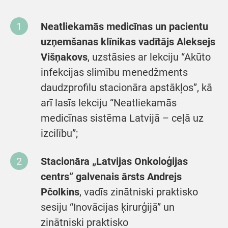
Neatliekamās medicīnas un pacientu
uzņemšanas klīnikas vadītājs Aleksejs
Višņakovs
, uzstāsies ar lekciju “Akūto
infekcijas slimību menedžments
daudzprofilu stacionāra apstākļos”, kā
arī lasīs lekciju “Neatliekamās
medicīnas sistēma Latvijā – ceļā uz
izcilību”;
Stacionāra „Latvijas Onkoloģijas
centrs” galvenais ārsts Andrejs
Pčolkins
, vadīs zinātniski praktisko
sesiju “Inovācijas ķirurģijā” un
zinātniski praktisko