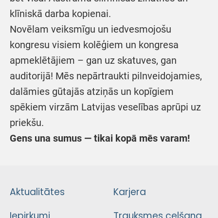
klīniskā darba kopienai.
Novēlam veiksmīgu un iedvesmojošu
kongresu visiem kolēģiem un kongresa
apmeklētājiem – gan uz skatuves, gan
auditorijā! Mēs nepārtraukti pilnveidojamies,
dalāmies gūtajās atziņās un kopīgiem
spēkiem virzām Latvijas veselības aprūpi uz
priekšu.
Gens una sumus — tikai kopā mēs varam!
Aktualitātes
Karjera
Iepirkumi
Trauksmes celšana