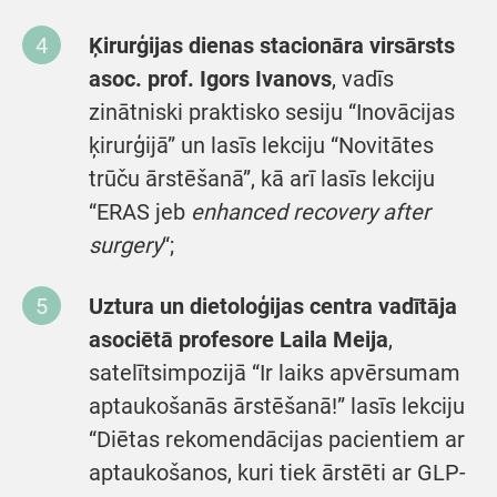
Ķirurģijas dienas stacionāra virsārsts
asoc. prof. Igors Ivanovs
, vadīs
zinātniski praktisko sesiju “Inovācijas
ķirurģijā” un lasīs lekciju “Novitātes
trūču ārstēšanā”, kā arī lasīs lekciju
“ERAS jeb
enhanced recovery after
surgery
“;
Uztura un dietoloģijas centra vadītāja
asociētā profesore Laila Meija
,
satelītsimpozijā “Ir laiks apvērsumam
aptaukošanās ārstēšanā!” lasīs lekciju
“Diētas rekomendācijas pacientiem ar
aptaukošanos, kuri tiek ārstēti ar GLP-