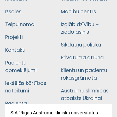
Izsoles
Mācību centrs
Telpu noma
Izglāb dzīvību –
ziedo asinis
Projekti
Sīkdatņu politika
Kontakti
Privātuma atruna
Pacientu
apmeklējumi
Klientu un pacientu
rokasgrāmata
Iekšējās kārtības
noteikumi
Austrumu slimnīcas
atbalsts Ukrainai
Pacienta
atsauksmju/sūdzību
Підтримка Східної
SIA "Rīgas Austrumu klīniskā universitātes