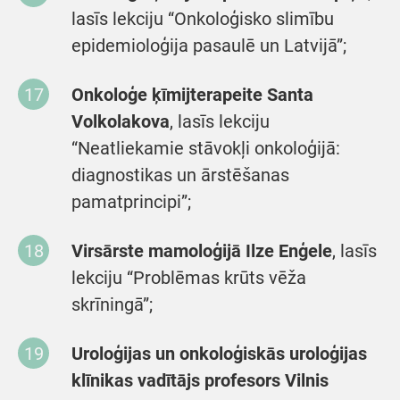
lasīs lekciju “Onkoloģisko slimību
epidemioloģija pasaulē un Latvijā”;
Onkoloģe ķīmijterapeite Santa
Volkolakova
, lasīs lekciju
“Neatliekamie stāvokļi onkoloģijā:
diagnostikas un ārstēšanas
pamatprincipi”;
Virsārste mamoloģijā Ilze Enģele
, lasīs
lekciju “Problēmas krūts vēža
skrīningā”;
Uroloģijas un onkoloģiskās uroloģijas
klīnikas vadītājs profesors Vilnis