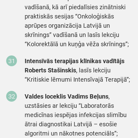
vadīšanā, kā arī piedalīsies zinātniski
praktiskās sesijas “Onkoloģiskās
aprūpes organizācija Latvijā un
skrīnings” vadīšanā un lasīs lekciju
“Kolorektālā un kuņģa vēža skrīnings”;
Intensīvās terapijas klīnikas vadītājs
Roberts Stašinskis
, lasīs lekciju
“Kritiskie lēmumi Intensīvajā Terapijā”;
Valdes loceklis Vadims Beļuns
,
uzstāsies ar lekciju “Laboratorās
medicīnas iespējas infekcijas slimību
ātrai diagnostikai Latvijā – esošie
algoritmi un nākotnes potenciāls”;