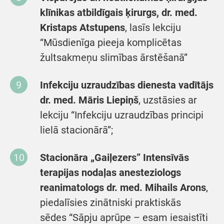
klīnikas atbildīgais ķirurgs, dr. med.
Kristaps Atstupens
, lasīs lekciju
“Mūsdienīga pieeja komplicētas
žultsakmeņu slimības ārstēšanā”
Infekciju uzraudzības dienesta vadītājs
dr. med. Māris Liepiņš
, uzstāsies ar
lekciju “Infekciju uzraudzības principi
lielā stacionārā”;
Stacionāra „Gaiļezers” Intensīvās
terapijas nodaļas anesteziologs
reanimatologs dr. med. Mihails Arons
,
piedalīsies zinātniski praktiskās
sēdes “Sāpju aprūpe – esam iesaistīti