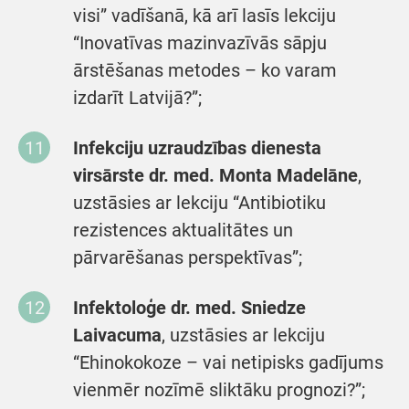
visi” vadīšanā, kā arī lasīs lekciju
“Inovatīvas mazinvazīvās sāpju
ārstēšanas metodes – ko varam
izdarīt Latvijā?”;
Infekciju uzraudzības dienesta
virsārste dr. med. Monta Madelāne
,
uzstāsies ar lekciju “Antibiotiku
rezistences aktualitātes un
pārvarēšanas perspektīvas”;
Infektoloģe dr. med. Sniedze
Laivacuma
, uzstāsies ar lekciju
“Ehinokokoze – vai netipisks gadījums
vienmēr nozīmē sliktāku prognozi?”;