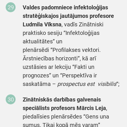
Valdes padomniece infektoloģijas
stratēģiskajos jautājumos profesore
Ludmila Vīksna
, vadīs Zinātniski
praktisko sesiju “Infektoloģijas
aktualitātes” un
plenārsēdi “Profilakses vektori.
Ārstniecības horizonti”, kā arī
uzstāsies ar lekciju “Fakti un
prognozes” un “Perspektīva ir
saskatāma –
prospectus
est visibilis
“;
Zinātniskās darbības galvenais
speciālists profesors Mārcis Leja
,
piedalīsies plenārsēdes “Gens una
sumus. Tikai kopā mēs varam”