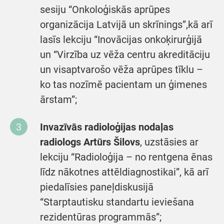
sesiju “Onkoloģiskās aprūpes
organizācija Latvijā un skrīnings”,kā arī
lasīs lekciju “Inovācijas onkoķirurģijā
un “Virzība uz vēža centru akreditāciju
un visaptvarošo vēža aprūpes tīklu –
ko tas nozīmē pacientam un ģimenes
ārstam”;
Invazīvās radioloģijas nodaļas
radiologs Artūrs Šilovs
, uzstāsies ar
lekciju “Radioloģija – no rentgena ēnas
līdz nākotnes attēldiagnostikai”, kā arī
piedalīsies paneļdiskusijā
“Starptautisku standartu ieviešana
rezidentūras programmās”;