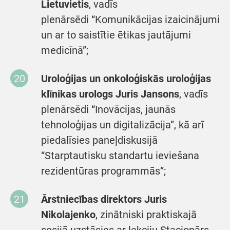
Lietuvietis
, vadīs
plenārsēdi “Komunikācijas izaicinājumi
un ar to saistītie ētikas jautājumi
medicīnā”;
Uroloģijas un onkoloģiskās uroloģijas
klīnikas urologs Juris Jansons
, vadīs
plenārsēdi “Inovācijas, jaunās
tehnoloģijas un digitalizācija”, kā arī
piedalīsies paneļdiskusijā
“Starptautisku standartu ieviešana
rezidentūras programmās”;
Ārstniecības direktors Juris
Nikolajenko
, zinātniski praktiskajā