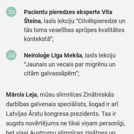
Pacientu pieredzes eksperte Vita
Šteina
, lasīs lekciju “Cilvēkpieredze un
tās loma veselības aprūpes kvalitātes
kontekstā”;
Neiroloģe Līga Mekša
, lasīs lekciju
“Jaunais un vecais par migrēnu un
citām galvassāpēm”;
Mārcis Leja
, mūsu slimnīcas Zinātniskās
darbības galvenais speciālists, šogad ir arī
Latvijas Ārstu kongresa prezidents. Tas ir
augsts novērtējums ne tikai viņam personīgi,
bet visai Austrumu slimnīcas zinātnes un