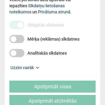
iestādes kods
iepazīties
Sīkdatņu lietošanas
noteikumos
un
Privātuma atrunā
.
010000234
Maksas
Obligātās sīkdatnes
pakalpojumu
cenrādis
Mērķa (reklāmas) sīkdatnes
Analītiskās sīkdatnes
Uz sākumu
Uzzini vairāk
Rīgas Austrumu klīniskā universitātes
© SIA "Rīgas Austrumu klīniskā universitātes
slimnīca, turpmāk – Pārzinis, sīkdatņu
Apstiprināt visas
slimnīca"
izmantošanas politikas mērķis ir sniegt
fiziskajai personai/klientam – informāciju par
Apstiprināt atzīmētās
sīkdatņu izmantošanas nosacījumiem.
Mājas lapas izstrāde: