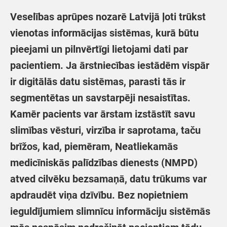
Veselības aprūpes nozarē Latvijā ļoti trūkst
vienotas informācijas sistēmas, kurā būtu
pieejami un pilnvērtīgi lietojami dati par
pacientiem. Ja ārstniecības iestādēm vispār
ir digitālās datu sistēmas, parasti tās ir
segmentētas un savstarpēji nesaistītas.
Kamēr pacients var ārstam izstāstīt savu
slimības vēsturi, virzība ir saprotama, taču
brīžos, kad, piemēram, Neatliekamās
medicīniskās palīdzības dienests (NMPD)
atved cilvēku bezsamaņā, datu trūkums var
apdraudēt viņa dzīvību. Bez nopietniem
ieguldījumiem slimnīcu informāciju sistēmās