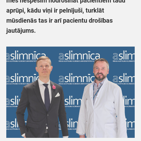
mēs nespēsim nodrošināt pacientiem tādu
aprūpi, kādu viņi ir pelnījuši, turklāt
mūsdienās tas ir arī pacientu drošības
jautājums.