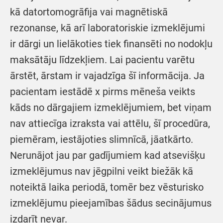
kā datortomogrāfija vai magnētiskā
rezonanse, kā arī laboratoriskie izmeklējumi
ir dārgi un lielākoties tiek finansēti no nodokļu
maksātāju līdzekļiem. Lai pacientu varētu
ārstēt, ārstam ir vajadzīga šī informācija. Ja
pacientam iestādē x pirms mēneša veikts
kāds no dārgajiem izmeklējumiem, bet viņam
nav attiecīga izraksta vai attēlu, šī procedūra,
piemēram, iestājoties slimnīcā, jāatkārto.
Nerunājot jau par gadījumiem kad atsevišķu
izmeklējumus nav jēgpilni veikt biežāk kā
noteiktā laika periodā, tomēr bez vēsturisko
izmeklējumu pieejamības šādus secinājumus
izdarīt nevar.