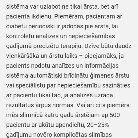
sistēma var uzlabot ne tikai ārsta, bet arī
pacienta ikdienu. Piemēram, pacientam ar
diabētu periodiski ir jādodas pie ārsta, lai
kontrolētu analīzes un nepieciešamības
gadījumā precizētu terapiju. Dzīve būtu daudz
vienkāršāka un ārstu laiks – pieejamāks, ja
pacients nodotu analīzes un informācijas
sistēma automātiski brīdinātu ģimenes ārstu
vai speciālistu par nepieciešamību sazināties
ar pacientu tikai tad, ja analīzes uzrāda
rezultātus ārpus normas. Vai arī cits piemērs:
mēs slimnīcā katru gadu ārstējam ap 500
pacientu ar akūtu apendicītu, 20–25%
gadījumu novēro komplicētas slimības