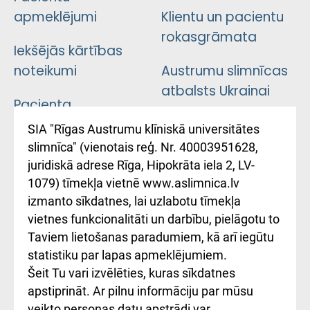
apmeklējumi
Klientu un pacientu
rokasgrāmata
Iekšējās kārtības
noteikumi
Austrumu slimnīcas
atbalsts Ukrainai
Pacienta
atsauksmju/sūdzību
Підтримка Східної
SIA "Rīgas Austrumu klīniskā universitātes
iesniegšanas
лікарні та співпраця з
slimnīca" (vienotais reģ. Nr. 40003951628,
kārtība
Україною
juridiskā adrese Rīga, Hipokrāta iela 2, LV-
1079) tīmekļa vietnē www.aslimnica.lv
Kā pie mums nokļūt
izmanto sīkdatnes, lai uzlabotu tīmekļa
vietnes funkcionalitāti un darbību, pielāgotu to
Rēķinu apmaksas
Taviem lietošanas paradumiem, kā arī iegūtu
ceļvedis
statistiku par lapas apmeklējumiem.
Šeit Tu vari izvēlēties, kuras sīkdatnes
Rekvizīti un
apstiprināt. Ar pilnu informāciju par mūsu
ārstniecības
veikto personas datu apstrādi var