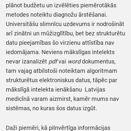
plānot budžetu un izvēlēties piemērotākās
metodes noteiktu diagnožu ārstēšanai.
Universitāšu slimnīcu uzdevums ir nodrošināt
arī zinātni un mūžizglītību, bet bez strukturētu
datu pieejamības šo virzienu attīstība nav
iedomājama. Neviens mākslīgas intelekts
nevar izanalizēt
pdf
vai
word
dokumentus,
tam vajag atbilstoši noteiktam algoritmam
strukturētus elektroniskus datus, tāpēc par
mākslīgā intelekta ienākšanu Latvijas
medicīnā varam aizmirst, kamēr mums nav
sistēmas, no kuras šos datus izgūt.
Daži piemēri, kā pilnvērtīga informācijas