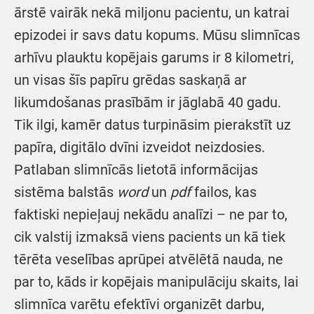
ārstē vairāk nekā miljonu pacientu, un katrai
epizodei ir savs datu kopums. Mūsu slimnīcas
arhīvu plauktu kopējais garums ir 8 kilometri,
un visas šīs papīru grēdas saskaņā ar
likumdošanas prasībām ir jāglabā 40 gadu.
Tik ilgi, kamēr datus turpināsim pierakstīt uz
papīra, digitālo dvīni izveidot neizdosies.
Patlaban slimnīcās lietotā informācijas
sistēma balstās
word
un
pdf
failos, kas
faktiski nepieļauj nekādu analīzi – ne par to,
cik valstij izmaksā viens pacients un kā tiek
tērēta veselības aprūpei atvēlētā nauda, ne
par to, kāds ir kopējais manipulāciju skaits, lai
slimnīca varētu efektīvi organizēt darbu,