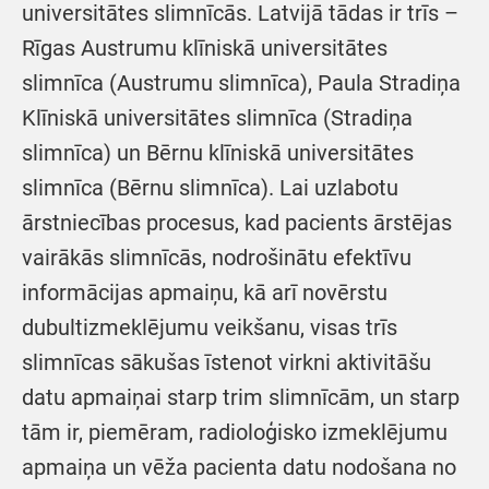
universitātes slimnīcās. Latvijā tādas ir trīs –
Rīgas Austrumu klīniskā universitātes
slimnīca (Austrumu slimnīca), Paula Stradiņa
Klīniskā universitātes slimnīca (Stradiņa
slimnīca) un Bērnu klīniskā universitātes
slimnīca (Bērnu slimnīca). Lai uzlabotu
ārstniecības procesus, kad pacients ārstējas
vairākās slimnīcās, nodrošinātu efektīvu
informācijas apmaiņu, kā arī novērstu
dubultizmeklējumu veikšanu, visas trīs
slimnīcas sākušas īstenot virkni aktivitāšu
datu apmaiņai starp trim slimnīcām, un starp
tām ir, piemēram, radioloģisko izmeklējumu
apmaiņa un vēža pacienta datu nodošana no