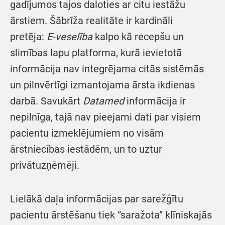
gadījumos tajos daloties ar citu iestāžu
ārstiem. Šābrīža realitāte ir kardināli
pretēja:
E-veselība
kalpo kā recepšu un
slimības lapu platforma, kurā ievietotā
informācija nav integrējama citās sistēmās
un pilnvērtīgi izmantojama ārsta ikdienas
darbā. Savukārt
Datamed
informācija ir
nepilnīga, tajā nav pieejami dati par visiem
pacientu izmeklējumiem no visām
ārstniecības iestādēm, un to uztur
privātuzņēmēji.
Lielākā daļa informācijas par sarežģītu
pacientu ārstēšanu tiek “saražota” klīniskajās