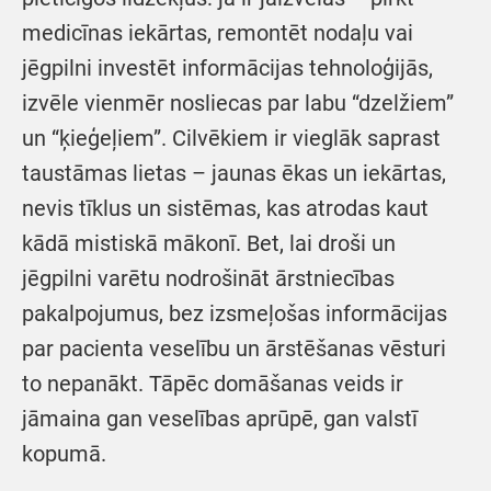
medicīnas iekārtas, remontēt nodaļu vai
jēgpilni investēt informācijas tehnoloģijās,
izvēle vienmēr nosliecas par labu “dzelžiem”
un “ķieģeļiem”. Cilvēkiem ir vieglāk saprast
taustāmas lietas – jaunas ēkas un iekārtas,
nevis tīklus un sistēmas, kas atrodas kaut
kādā mistiskā mākonī. Bet, lai droši un
jēgpilni varētu nodrošināt ārstniecības
pakalpojumus, bez izsmeļošas informācijas
par pacienta veselību un ārstēšanas vēsturi
to nepanākt. Tāpēc domāšanas veids ir
jāmaina gan veselības aprūpē, gan valstī
kopumā.