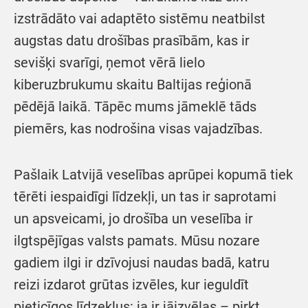
izstrādāto vai adaptēto sistēmu neatbilst
augstas datu drošības prasībām, kas ir
sevišķi svarīgi, ņemot vērā lielo
kiberuzbrukumu skaitu Baltijas reģionā
pēdējā laikā. Tāpēc mums jāmeklē tāds
piemērs, kas nodrošina visas vajadzības.
Pašlaik Latvijā veselības aprūpei kopumā tiek
tērēti iespaidīgi līdzekļi, un tas ir saprotami
un apsveicami, jo drošība un veselība ir
ilgtspējīgas valsts pamats. Mūsu nozare
gadiem ilgi ir dzīvojusi naudas badā, katru
reizi izdarot grūtas izvēles, kur ieguldīt
pieticīgos līdzekļus: ja ir jāizvēlas – pirkt