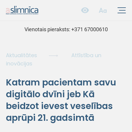
Vienotais pieraksts:
+371 67000610
Aktualitātes
Attīstība un
inovācijas
Katram pacientam savu
digitālo dvīni jeb Kā
beidzot ievest veselības
aprūpi 21. gadsimtā