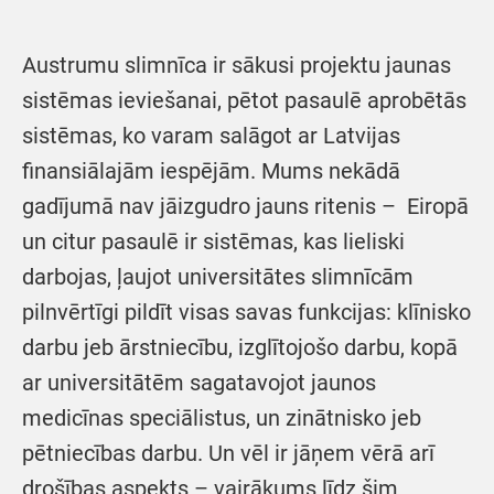
Austrumu slimnīca ir sākusi projektu jaunas
sistēmas ieviešanai, pētot pasaulē aprobētās
sistēmas, ko varam salāgot ar Latvijas
finansiālajām iespējām. Mums nekādā
gadījumā nav jāizgudro jauns ritenis – Eiropā
un citur pasaulē ir sistēmas, kas lieliski
darbojas, ļaujot universitātes slimnīcām
pilnvērtīgi pildīt visas savas funkcijas: klīnisko
darbu jeb ārstniecību, izglītojošo darbu, kopā
ar universitātēm sagatavojot jaunos
medicīnas speciālistus, un zinātnisko jeb
pētniecības darbu. Un vēl ir jāņem vērā arī
drošības aspekts – vairākums līdz šim